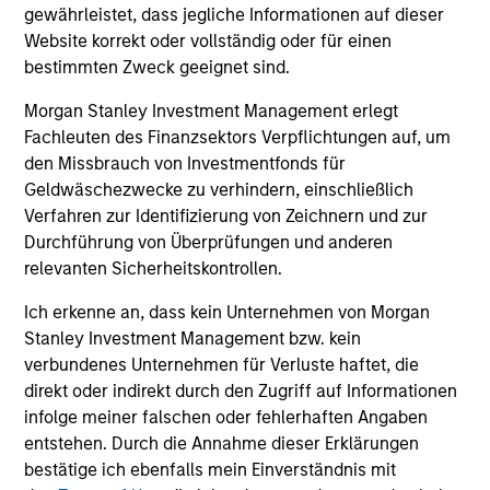
gewährleistet, dass jegliche Informationen auf dieser
Die Wertentwicklung in der Vergangenheit ist kein
Website korrekt oder vollständig oder für einen
verlässlicher Indikator für die künftige
bestimmten Zweck geeignet sind.
Wertentwicklung. Die Rendite kann infolge von
Morgan Stanley Investment Management erlegt
Währungsschwankungen steigen oder sinken. Alle
Fachleuten des Finanzsektors Verpflichtungen auf, um
Performanceangaben werden auf Basis der
den Missbrauch von Investmentfonds für
Nettoinventarwerte (NIW) berechnet. Alle
Geldwäschezwecke zu verhindern, einschließlich
Performance- und Index-Daten stammen von
Verfahren zur Identifizierung von Zeichnern und zur
Morgan Stanley Investment
Durchführung von Überprüfungen und anderen
Management.
Bitte
klicken Sie hier
für weitere
relevanten Sicherheitskontrollen.
Performanceangaben und wichtige Informationen,
Ich erkenne an, dass kein Unternehmen von Morgan
die sorgfältig zu lesen sind.
Stanley Investment Management bzw. kein
verbundenes Unternehmen für Verluste haftet, die
Die
laufenden Kosten
spiegeln die Zahlungen und
Aufwendungen wider, die während des
direkt oder indirekt durch den Zugriff auf Informationen
Geschäftsbetriebs des Fonds anfallen und vom Vermögen
infolge meiner falschen oder fehlerhaften Angaben
des Fonds im Laufe der Zeit abgezogen werden. Enthalten
entstehen. Durch die Annahme dieser Erklärungen
sind die Gebühren für die Anlageverwaltung
(Verwaltungsgebühr), Depotbankgebühren und
bestätige ich ebenfalls mein Einverständnis mit