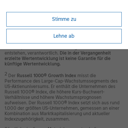
© 2026 Morningstar. Alle Rechte vorbehalten. Die
Informationen im vorliegenden Dokument: (1) sind
Eigentum von Morningstar und/oder den jeweiligen
Stimme zu
Anbietern der Inhalte; (2) dürfen nicht kopiert oder
verbreitet werden und (3) sind bezüglich Richtigkeit,
Vollständigkeit oder Aktualität mit keinerlei Garantien
Lehne ab
verbunden. Weder Morningstar noch die Anbieter von
Morningstar-Inhalten sind für etwaige Schäden oder
Verluste, die durch die Verwendung dieser Informationen
entstehen, verantwortlich.
Die in der Vergangenheit
erzielte Wertentwicklung ist keine Garantie für die
künftige Wertentwicklung.
2
Der
Russell 1000® Growth Index
misst die
Performance des Large-Cap-Wachstumssegments des
US-Aktienuniversums. Er enthält die Unternehmen des
Russell 1000® Index, die höhere Kurs-Buchwert-
Verhältnisse und höhere Wachstumsprognosen
aufweisen. Der Russell 1000® Index setzt sich aus rund
1.000 der größten US-Unternehmen, gemessen an einer
Kombination aus Marktkapitalisierung und aktueller
Indexzugehörigkeit, zusammen.