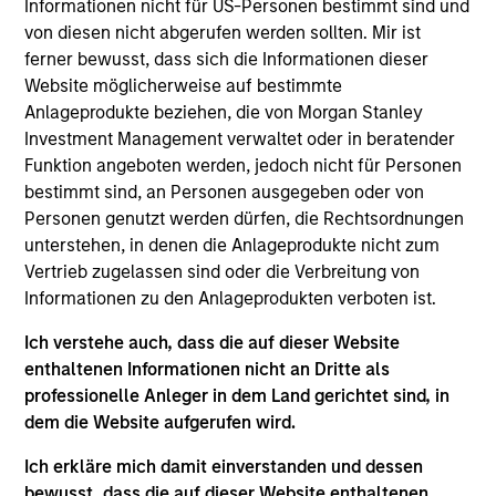
Informationen nicht für US-Personen bestimmt sind und
Das Anlageteam ist der Ansicht, dass
von diesen nicht abgerufen werden sollten. Mir ist
Unternehmen, die in der Vergangenheit ein stetiges
ferner bewusst, dass sich die Informationen dieser
Wachstum und stabile Erträge erzielt haben,
Website möglicherweise auf bestimmte
langfristig attraktive Renditen bei moderatem
Anlageprodukte beziehen, die von Morgan Stanley
Risiko bieten. Das Team wird in qualitativ
Investment Management verwaltet oder in beratender
hochwertige Unternehmen investieren, die durch
Funktion angeboten werden, jedoch nicht für Personen
bestimmt sind, an Personen ausgegeben oder von
ihre Geschäftsaktivitäten und -praktiken ein
Personen genutzt werden dürfen, die Rechtsordnungen
solides Management von ESG-Merkmalen
unterstehen, in denen die Anlageprodukte nicht zum
nachweisen können. Mit Hilfe eines aktiven,
Vertrieb zugelassen sind oder die Verbreitung von
fundamentalen Bottom-up-Ansatzes bauen die
Informationen zu den Anlageprodukten verboten ist.
Fondsmanager ein nach Überzeugungsgrad
Ich verstehe auch, dass die auf dieser Website
gewichtetes Portfolio aus hochwertigen,
enthaltenen Informationen nicht an Dritte als
nachhaltig wachsenden Unternehmen auf, die zu
professionelle Anleger in dem Land gerichtet sind, in
oder unter ihrem geschätzten intrinsischen Wert
dem die Website aufgerufen wird.
gehandelt werden.
Ich erkläre mich damit einverstanden und dessen
bewusst, dass die auf dieser Website enthaltenen