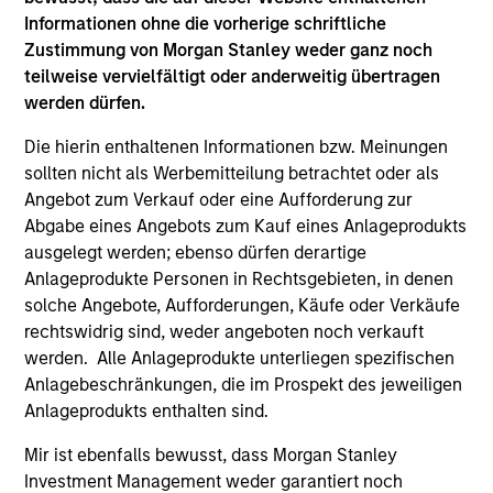
Der Wert der Anlagen und der durch diese erzielte
Informationen ohne die vorherige schriftliche
Zustimmung von Morgan Stanley weder ganz noch
Ertrag unterliegen Schwankungen. Zudem kann
teilweise vervielfältigt oder anderweitig übertragen
nicht garantiert werden, dass der Fonds seine
werden dürfen.
Anlageziele erreicht.
Die hierin enthaltenen Informationen bzw. Meinungen
sollten nicht als Werbemitteilung betrachtet oder als
Angebot zum Verkauf oder eine Aufforderung zur
Fondsangaben
Abgabe eines Angebots zum Kauf eines Anlageprodukts
ausgelegt werden; ebenso dürfen derartige
Anlageprodukte Personen in Rechtsgebieten, in denen
solche Angebote, Aufforderungen, Käufe oder Verkäufe
rechtswidrig sind, weder angeboten noch verkauft
werden. Alle Anlageprodukte unterliegen spezifischen
Anlagebeschränkungen, die im Prospekt des jeweiligen
Anlageprodukts enthalten sind.
Preise und Wertentwicklung
Mir ist ebenfalls bewusst, dass Morgan Stanley
Investment Management weder garantiert noch