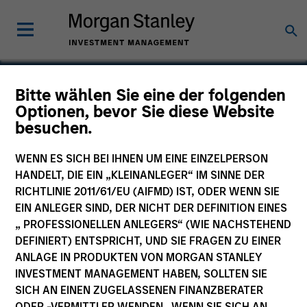
Bitte wählen Sie eine der folgenden
Calvert US Equity Fund
Optionen, bevor Sie diese Website
besuchen.
WENN ES SICH BEI IHNEN UM EINE EINZELPERSON
HANDELT, DIE EIN „KLEINANLEGER“ IM SINNE DER
Marketingdokument
RICHTLINIE 2011/61/EU (AIFMD) IST, ODER WENN SIE
EIN ANLEGER SIND, DER NICHT DER DEFINITION EINES
Wesentliche Anlegerinformationen
„ PROFESSIONELLEN ANLEGERS“ (WIE NACHSTEHEND
(KID)
DEFINIERT) ENTSPRICHT, UND SIE FRAGEN ZU EINER
ANLAGE IN PRODUKTEN VON MORGAN STANLEY
INVESTMENT MANAGEMENT HABEN, SOLLTEN SIE
SICH AN EINEN ZUGELASSENEN FINANZBERATER
ODER -VERMITTLER WENDEN. WENN SIE SICH AN