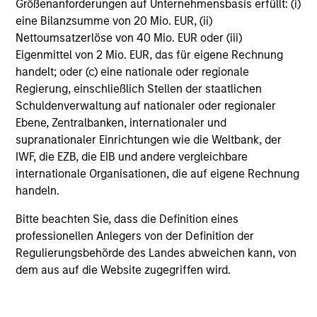
Beispiel: Ein Anleger möchte Aktien im Wert von 100 US-
Größenanforderungen auf Unternehmensbasis erfüllt: (i)
Dollar kaufen. Bei einem maximalen Ausgabeaufschlag
eine Bilanzsumme von 20 Mio. EUR, (ii)
von 5,75 % werden dem Anleger dafür 106,10 US-Dollar
Nettoumsatzerlöse von 40 Mio. EUR oder (iii)
berechnet. Der Ausgabeaufschlag fällt erst bei der
Eigenmittel von 2 Mio. EUR, das für eigene Rechnung
Zeichnung an.
handelt; oder (c) eine nationale oder regionale
Beim genannten Betrag excl. AA wird davon
Regierung, einschließlich Stellen der staatlichen
ausgegangen, dass alle Ausschüttungen reinvestiert und
Schuldenverwaltung auf nationaler oder regionaler
die Kosten auf Fondsebene abgezogen wurden. Der
Betrag versteht sich jedoch vor Abzug des für den
Ebene, Zentralbanken, internationaler und
Anleger anfallenden Ausgabeaufschlags.
supranationaler Einrichtungen wie die Weltbank, der
IWF, die EZB, die EIB und andere vergleichbare
Beim genannten Betrag incl. AA wird davon
ausgegangen, dass alle Ausschüttungen reinvestiert und
internationale Organisationen, die auf eigene Rechnung
die Kosten auf Fondsebene abgezogen wurden.
handeln.
Bitte beachten Sie, dass die Definition eines
professionellen Anlegers von der Definition der
Regulierungsbehörde des Landes abweichen kann, von
dem aus auf die Website zugegriffen wird.
Historical Information