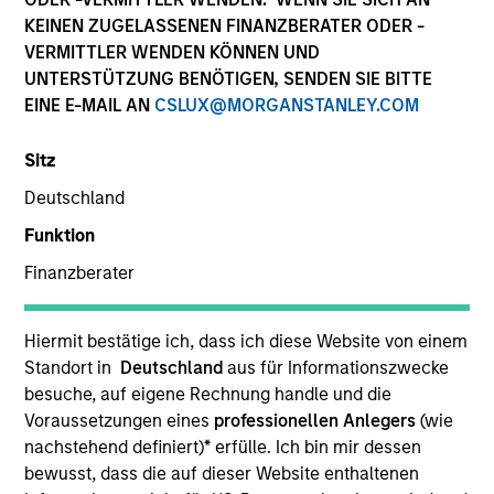
KEINEN ZUGELASSENEN FINANZBERATER ODER -
VERMITTLER WENDEN KÖNNEN UND
Ressourcen
UNTERSTÜTZUNG BENÖTIGEN, SENDEN SIE BITTE
EINE E-MAIL AN
CSLUX@MORGANSTANLEY.COM
Sitz
Überblick
Deutschland
Funktion
Anlageziel
Finanzberater
Erzielung eines langfristigen Wachstums durch
Hiermit bestätige ich, dass ich diese Website von einem
Investitionen in US-Aktien mit hoher
Standort in
Deutschland
aus für Informationszwecke
Marktkapitalisierung.
besuche, auf eigene Rechnung handle und die
Voraussetzungen eines
professionellen Anlegers
(wie
Anlageansatz
nachstehend definiert)
*
erfülle. Ich bin mir dessen
bewusst, dass die auf dieser Website enthaltenen