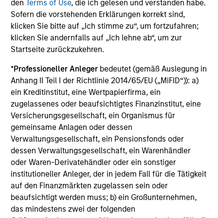
Administrationskosten.
den
Terms of Use
, die ich gelesen und verstanden habe.
Sofern die vorstehenden Erklärungen korrekt sind,
klicken Sie bitte auf „Ich stimme zu“, um fortzufahren;
klicken Sie andernfalls auf „Ich lehne ab“, um zur
Durchschnittliche jährliche
Startseite zurückzukehren.
Gesamtrendite
*
Professioneller Anleger
bedeutet (gemäß Auslegung in
Anhang II Teil I der Richtlinie 2014/65/EU („MiFID“)): a)
Beim genannten Betrag excl. AA wird davon
ein Kreditinstitut, eine Wertpapierfirma, ein
ausgegangen, dass alle Ausschüttungen reinvestiert und
die Kosten auf Fondsebene abgezogen wurden. Dazu
zugelassenes oder beaufsichtigtes Finanzinstitut, eine
gehören die Kosten des Managements, der
Versicherungsgesellschaft, ein Organismus für
Verwahrstelle/Depotbank und der Verwaltung sowie der
gemeinsame Anlagen oder dessen
für den Anleger maximal anfallende Ausgabeaufschlag,
der gegebenenfalls vor einer Investition vom
Verwaltungsgesellschaft, ein Pensionsfonds oder
Anlagebetrag abgezogen wird.
dessen Verwaltungsgesellschaft, ein Warenhändler
oder Waren-Derivatehändler oder ein sonstiger
Vollständige Informationen über Gebühren und
institutioneller Anleger, der in jedem Fall für die Tätigkeit
Ausgabeaufschläge finden Sie im aktuellen
Verkaufsprospekt des Fonds und in den für die
auf den Finanzmärkten zugelassen sein oder
Anteilsklasse geltenden wesentlichen
beaufsichtigt werden muss; b) ein Großunternehmen,
Anlegerinformationen.
das mindestens zwei der folgenden