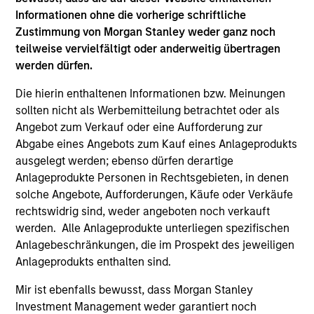
Steuerung von finanziell wesentlichen
Informationen ohne die vorherige schriftliche
ökologischen oder gesellschaftlichen Risiken und
Zustimmung von Morgan Stanley weder ganz noch
Chancen führend sind. Diese fonds berücksichtigt
teilweise vervielfältigt oder anderweitig übertragen
außerdem die langfristigen
werden dürfen.
Emissionsreduktionsziele des Pariser
Die hierin enthaltenen Informationen bzw. Meinungen
Klimaabkommens und die Förderung von Vielfalt,
sollten nicht als Werbemitteilung betrachtet oder als
Gerechtigkeit und Inklusion.
Angebot zum Verkauf oder eine Aufforderung zur
Abgabe eines Angebots zum Kauf eines Anlageprodukts
ausgelegt werden; ebenso dürfen derartige
Der Wert der Anlagen und der durch diese erzielte
Anlageprodukte Personen in Rechtsgebieten, in denen
Ertrag unterliegen Schwankungen. Zudem kann
solche Angebote, Aufforderungen, Käufe oder Verkäufe
rechtswidrig sind, weder angeboten noch verkauft
nicht garantiert werden, dass der Fonds seine
werden. Alle Anlageprodukte unterliegen spezifischen
Anlageziele erreicht.
Anlagebeschränkungen, die im Prospekt des jeweiligen
Anlageprodukts enthalten sind.
Mir ist ebenfalls bewusst, dass Morgan Stanley
Fondsangaben
Investment Management weder garantiert noch