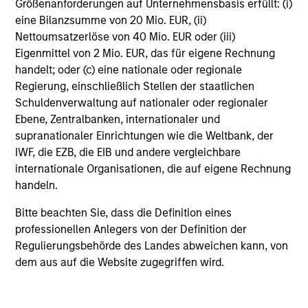
Größenanforderungen auf Unternehmensbasis erfüllt: (i)
gehören die Kosten des Managements, der
Verwahrstelle/Depotbank und der Verwaltung sowie der
eine Bilanzsumme von 20 Mio. EUR, (ii)
für den Anleger maximal anfallende Ausgabeaufschlag,
Nettoumsatzerlöse von 40 Mio. EUR oder (iii)
der gegebenenfalls vor einer Investition vom
Eigenmittel von 2 Mio. EUR, das für eigene Rechnung
Anlagebetrag abgezogen wird.
handelt; oder (c) eine nationale oder regionale
Vollständige Informationen über Gebühren und
Regierung, einschließlich Stellen der staatlichen
Ausgabeaufschläge finden Sie im aktuellen
Schuldenverwaltung auf nationaler oder regionaler
Verkaufsprospekt des Fonds und in den für die
Ebene, Zentralbanken, internationaler und
Anteilsklasse geltenden wesentlichen
Anlegerinformationen.
supranationaler Einrichtungen wie die Weltbank, der
IWF, die EZB, die EIB und andere vergleichbare
Beispiel: Ein Anleger möchte Aktien im Wert von 100 US-
internationale Organisationen, die auf eigene Rechnung
Dollar kaufen. Bei einem maximalen Ausgabeaufschlag
von 5,75 % werden dem Anleger dafür 106,10 US-Dollar
handeln.
berechnet. Der Ausgabeaufschlag fällt erst bei der
Zeichnung an.
Bitte beachten Sie, dass die Definition eines
professionellen Anlegers von der Definition der
Beim genannten Betrag excl. AA wird davon
Regulierungsbehörde des Landes abweichen kann, von
ausgegangen, dass alle Ausschüttungen reinvestiert und
die Kosten auf Fondsebene abgezogen wurden. Der
dem aus auf die Website zugegriffen wird.
Betrag versteht sich jedoch vor Abzug des für den
Anleger anfallenden Ausgabeaufschlags.