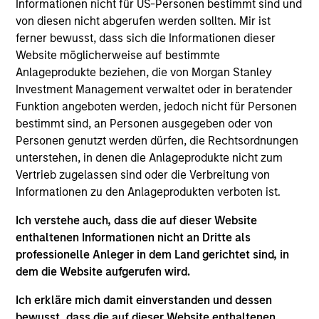
Informationen nicht für US-Personen bestimmt sind und
nachhaltige Geldanlagen.
von diesen nicht abgerufen werden sollten. Mir ist
ferner bewusst, dass sich die Informationen dieser
Anlageansatz
Website möglicherweise auf bestimmte
Anlageprodukte beziehen, die von Morgan Stanley
Investment Management verwaltet oder in beratender
Das Anlageziel des Calvert Sustainable US Equity
Funktion angeboten werden, jedoch nicht für Personen
Select Fund ist es, langfristigen Kapitalzuwachs
bestimmt sind, an Personen ausgegeben oder von
(gemessen in US-Dollar) zu erzielen. Der Fonds
Personen genutzt werden dürfen, die Rechtsordnungen
investiert vor allem in Unternehmen, deren
unterstehen, in denen die Anlageprodukte nicht zum
wirtschaftliche Aktivitäten globale ökologische
Vertrieb zugelassen sind oder die Verbreitung von
Informationen zu den Anlageprodukten verboten ist.
oder gesellschaftliche Probleme in Angriff nehmen
und Lösungen in Bereichen wie ökologische
Ich verstehe auch, dass die auf dieser Website
Nachhaltigkeit und Ressourceneffizienz, Vielfalt,
enthaltenen Informationen nicht an Dritte als
Gerechtigkeit und Inklusion, Menschenrechte,
professionelle Anleger in dem Land gerichtet sind, in
Produktverantwortung, Personalmanagement und
dem die Website aufgerufen wird.
verantwortungsvolle Governance und
Ich erkläre mich damit einverstanden und dessen
transparenten Betrieb anbieten oder bei der
bewusst, dass die auf dieser Website enthaltenen