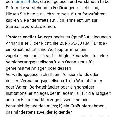
den
Terms of Use
, die ich gelesen und verstanden habe.
Management.
Bitte
klicken Sie hier
für weitere
Sofern die vorstehenden Erklärungen korrekt sind,
Performanceangaben und wichtige Informationen,
klicken Sie bitte auf „Ich stimme zu“, um fortzufahren;
die sorgfältig zu lesen sind.
klicken Sie andernfalls auf „Ich lehne ab“, um zur
Startseite zurückzukehren.
Die
laufenden Kosten
spiegeln die Zahlungen und
Aufwendungen wider, die während des
*
Professioneller Anleger
bedeutet (gemäß Auslegung in
Geschäftsbetriebs des Fonds anfallen und vom Vermögen
Anhang II Teil I der Richtlinie 2014/65/EU („MiFID“)): a)
des Fonds im Laufe der Zeit abgezogen werden. Enthalten
ein Kreditinstitut, eine Wertpapierfirma, ein
sind die Gebühren für die Anlageverwaltung
(Verwaltungsgebühr), Depotbankgebühren und
zugelassenes oder beaufsichtigtes Finanzinstitut, eine
Administrationskosten.
Versicherungsgesellschaft, ein Organismus für
gemeinsame Anlagen oder dessen
Verwaltungsgesellschaft, ein Pensionsfonds oder
dessen Verwaltungsgesellschaft, ein Warenhändler
Durchschnittliche jährliche
oder Waren-Derivatehändler oder ein sonstiger
Gesamtrendite
institutioneller Anleger, der in jedem Fall für die Tätigkeit
auf den Finanzmärkten zugelassen sein oder
Beim genannten Betrag excl. AA wird davon
beaufsichtigt werden muss; b) ein Großunternehmen,
ausgegangen, dass alle Ausschüttungen reinvestiert und
das mindestens zwei der folgenden
die Kosten auf Fondsebene abgezogen wurden. Dazu