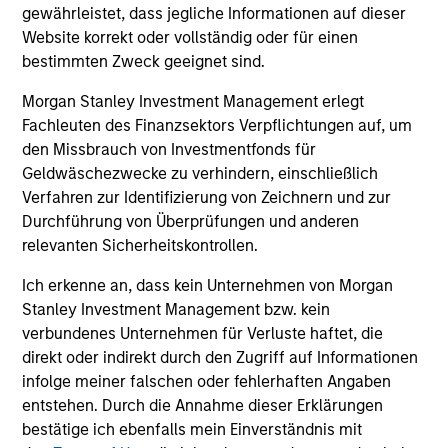
gewährleistet, dass jegliche Informationen auf dieser
Website korrekt oder vollständig oder für einen
bestimmten Zweck geeignet sind.
Morgan Stanley Investment Management erlegt
Fachleuten des Finanzsektors Verpflichtungen auf, um
den Missbrauch von Investmentfonds für
Geldwäschezwecke zu verhindern, einschließlich
Preise und Wertentwicklung
Verfahren zur Identifizierung von Zeichnern und zur
Durchführung von Überprüfungen und anderen
relevanten Sicherheitskontrollen.
Die Wertentwicklung in der Vergangenheit ist kein
verlässlicher Indikator für die künftige
Ich erkenne an, dass kein Unternehmen von Morgan
Wertentwicklung. Die Rendite kann infolge von
Stanley Investment Management bzw. kein
Währungsschwankungen steigen oder sinken. Alle
verbundenes Unternehmen für Verluste haftet, die
direkt oder indirekt durch den Zugriff auf Informationen
Performanceangaben werden auf Basis der
infolge meiner falschen oder fehlerhaften Angaben
Nettoinventarwerte (NIW) berechnet. Alle
entstehen. Durch die Annahme dieser Erklärungen
Performance- und Index-Daten stammen von
bestätige ich ebenfalls mein Einverständnis mit
Morgan Stanley Investment