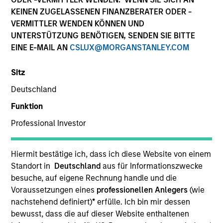
KEINEN ZUGELASSENEN FINANZBERATER ODER -
VERMITTLER WENDEN KÖNNEN UND
UNTERSTÜTZUNG BENÖTIGEN, SENDEN SIE BITTE
EINE E-MAIL AN
CSLUX@MORGANSTANLEY.COM
Ressourcen
Sitz
Deutschland
Funktion
Überblick
Professional Investor
Hiermit bestätige ich, dass ich diese Website von einem
Anlageziel
Standort in
Deutschland
aus für Informationszwecke
besuche, auf eigene Rechnung handle und die
Voraussetzungen eines
professionellen Anlegers
(wie
Langfristiges Wachstum Ihrer Anlage.Der Fonds
nachstehend definiert)
*
erfülle. Ich bin mir dessen
fällt in den Geltungsbereich von Artikel 9 der
bewusst, dass die auf dieser Website enthaltenen
europäischen Offenlegungsverordnung für