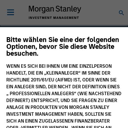
Bitte wählen Sie eine der folgenden
Calvert Sustainable US
Optionen, bevor Sie diese Website
besuchen.
Equity Select Fund
WENN ES SICH BEI IHNEN UM EINE EINZELPERSON
HANDELT, DIE EIN „KLEINANLEGER“ IM SINNE DER
RICHTLINIE 2011/61/EU (AIFMD) IST, ODER WENN SIE
EIN ANLEGER SIND, DER NICHT DER DEFINITION EINES
Marketingdokument
„ PROFESSIONELLEN ANLEGERS“ (WIE NACHSTEHEND
DEFINIERT) ENTSPRICHT, UND SIE FRAGEN ZU EINER
Kommentar
ANLAGE IN PRODUKTEN VON MORGAN STANLEY
INVESTMENT MANAGEMENT HABEN, SOLLTEN SIE
Wesentliche Anlegerinformationen
SICH AN EINEN ZUGELASSENEN FINANZBERATER
(KID)
ODER -VERMITTLER WENDEN. WENN SIE SICH AN