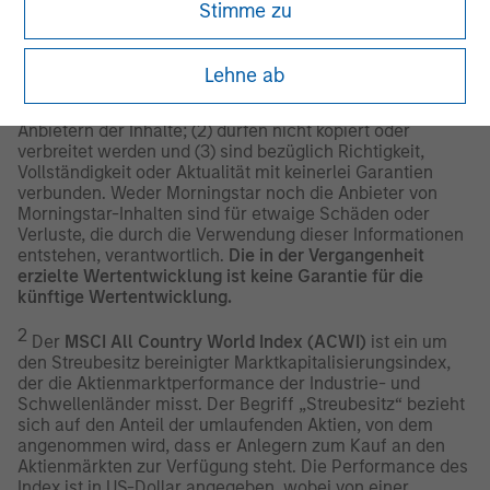
ist, es ist von Vorteil für die Anleger, die Fonds in das EAA-
Stimme zu
Klassifizierungssystem aufzunehmen.
© 2026 Morningstar. Alle Rechte vorbehalten. Die
Lehne ab
Informationen im vorliegenden Dokument: (1) sind
Eigentum von Morningstar und/oder den jeweiligen
Anbietern der Inhalte; (2) dürfen nicht kopiert oder
verbreitet werden und (3) sind bezüglich Richtigkeit,
Vollständigkeit oder Aktualität mit keinerlei Garantien
verbunden. Weder Morningstar noch die Anbieter von
Morningstar-Inhalten sind für etwaige Schäden oder
Verluste, die durch die Verwendung dieser Informationen
entstehen, verantwortlich.
Die in der Vergangenheit
erzielte Wertentwicklung ist keine Garantie für die
künftige Wertentwicklung.
2
Der
MSCI All Country World Index (ACWI)
ist ein um
den Streubesitz bereinigter Marktkapitalisierungsindex,
der die Aktienmarktperformance der Industrie- und
Schwellenländer misst. Der Begriff „Streubesitz“ bezieht
sich auf den Anteil der umlaufenden Aktien, von dem
angenommen wird, dass er Anlegern zum Kauf an den
Aktienmärkten zur Verfügung steht. Die Performance des
Index ist in US-Dollar angegeben, wobei von einer