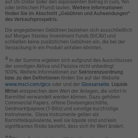
auf US-Dollar (oder den äquivalenten Betrag in Euro, Yen
oder britischen Pfund) lauten.
Weitere Informationen
finden Sie im Abschnitt „Gebühren und Aufwendungen“
des Verkaufsprospekts.
Die angegebenen Gebühren beziehen sich ausschließlich
auf Morgan Stanley Investment Funds (SICAV) und
schließen keine zusätzlichen Gebühren ein, die bei der
Verpackung in ein Produkt anfallen könnten.
4
In der Summe ergeben sich aufgrund des Ausschlusses
der sonstigen Aktiva und Passiva nicht unbedingt
100%. Weitere Informationen zur
Sektorenzuordnung
bzw. zu den Definitionen
finden Sie auf der Website
www.msci.com/gics
oder und der
Glossarseite
.
Liquide
Mittel
entsprechen dem Wert der Anlagen, die sofort in
Barmittel verwandelt werden können. Dazu gehören
Commercial Papers, offene Devisengeschäfte,
Geldmarktpapiere (T-Bills) und sonstige kurzfristige
Instrumente. Diese Instrumente gelten als
Barmitteläquivalente, weil sie liquide sind und kein
signifikantes Risiko besteht, dass sich ihr Wert ändert.
♰♰