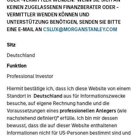
KEINEN ZUGELASSENEN FINANZBERATER ODER -
VERMITTLER WENDEN KÖNNEN UND
Ressourcen
UNTERSTÜTZUNG BENÖTIGEN, SENDEN SIE BITTE
EINE E-MAIL AN
CSLUX@MORGANSTANLEY.COM
Sitz
Überblick
Deutschland
Funktion
Anlageziel
Professional Investor
Hiermit bestätige ich, dass ich diese Website von einem
Langfristiges Wachstum Ihrer Anlage.
Standort in
Deutschland
aus für Informationszwecke
besuche, auf eigene Rechnung handle und die
Voraussetzungen eines
professionellen Anlegers
(wie
Anlageansatz
nachstehend definiert)
*
erfülle. Ich bin mir dessen
bewusst, dass die auf dieser Website enthaltenen
Der Fonds strebt einen langfristigen
Informationen nicht für US-Personen bestimmt sind und
Kapitalzuwachs in US-Dollar an und investiert