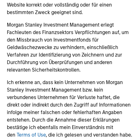
die sorgfältig zu lesen sind.
Website korrekt oder vollständig oder für einen
bestimmten Zweck geeignet sind.
Die abgebildete Performance der
Blended
Benchmark
wird auf Grundlage des
ICE BofA
Morgan Stanley Investment Management erlegt
Fachleuten des Finanzsektors Verpflichtungen auf, um
G300 Global Convertible Index
Local Currency ab
den Missbrauch von Investmentfonds für
der Auflegung bis zum 31. Oktober 2005, des
ICE
Geldwäschezwecke zu verhindern, einschließlich
BofA G300 Global Convertible Index USD
Verfahren zur Identifizierung von Zeichnern und zur
Hedged
bis zum 30. April 2011 und des
Refinitiv
Durchführung von Überprüfungen und anderen
Convertible Global Focus (USD Hedged) Index
ab
relevanten Sicherheitskontrollen.
diesem Datum ermittelt. Mit Wirkung zum 21.
Ich erkenne an, dass kein Unternehmen von Morgan
Februar 2020 wurde der homson
Reuters
Stanley Investment Management bzw. kein
Convertible Global Focus (USD Hedged)
verbundenes Unternehmen für Verluste haftet, die
Index
in
Refinitiv Convertible Global Focus (USD
direkt oder indirekt durch den Zugriff auf Informationen
Hedged) Index
umbenannt.
infolge meiner falschen oder fehlerhaften Angaben
entstehen. Durch die Annahme dieser Erklärungen
Die
laufenden Kosten
spiegeln die Zahlungen und
Aufwendungen wider, die während des
bestätige ich ebenfalls mein Einverständnis mit
Geschäftsbetriebs des Fonds anfallen und vom Vermögen
den
Terms of Use
, die ich gelesen und verstanden habe.
des Fonds im Laufe der Zeit abgezogen werden. Enthalten