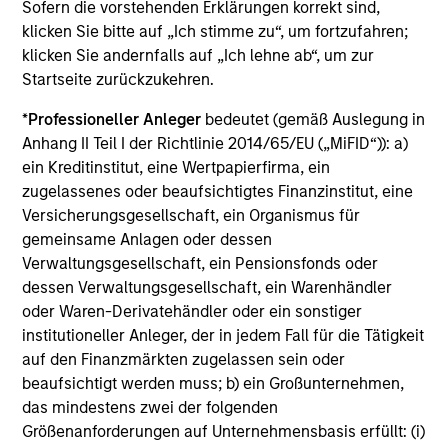
Sofern die vorstehenden Erklärungen korrekt sind,
sind die Gebühren für die Anlageverwaltung
klicken Sie bitte auf „Ich stimme zu“, um fortzufahren;
(Verwaltungsgebühr), Depotbankgebühren und
Administrationskosten.
klicken Sie andernfalls auf „Ich lehne ab“, um zur
Startseite zurückzukehren.
*
Professioneller Anleger
bedeutet (gemäß Auslegung in
Durchschnittliche jährliche
Anhang II Teil I der Richtlinie 2014/65/EU („MiFID“)): a)
ein Kreditinstitut, eine Wertpapierfirma, ein
Gesamtrendite
zugelassenes oder beaufsichtigtes Finanzinstitut, eine
Versicherungsgesellschaft, ein Organismus für
Beim genannten Betrag excl. AA wird davon
gemeinsame Anlagen oder dessen
ausgegangen, dass alle Ausschüttungen reinvestiert und
die Kosten auf Fondsebene abgezogen wurden. Dazu
Verwaltungsgesellschaft, ein Pensionsfonds oder
gehören die Kosten des Managements, der
dessen Verwaltungsgesellschaft, ein Warenhändler
Verwahrstelle/Depotbank und der Verwaltung sowie der
oder Waren-Derivatehändler oder ein sonstiger
für den Anleger maximal anfallende Ausgabeaufschlag,
institutioneller Anleger, der in jedem Fall für die Tätigkeit
der gegebenenfalls vor einer Investition vom
Anlagebetrag abgezogen wird.
auf den Finanzmärkten zugelassen sein oder
beaufsichtigt werden muss; b) ein Großunternehmen,
Vollständige Informationen über Gebühren und
das mindestens zwei der folgenden
Ausgabeaufschläge finden Sie im aktuellen
Verkaufsprospekt des Fonds und in den für die
Größenanforderungen auf Unternehmensbasis erfüllt: (i)