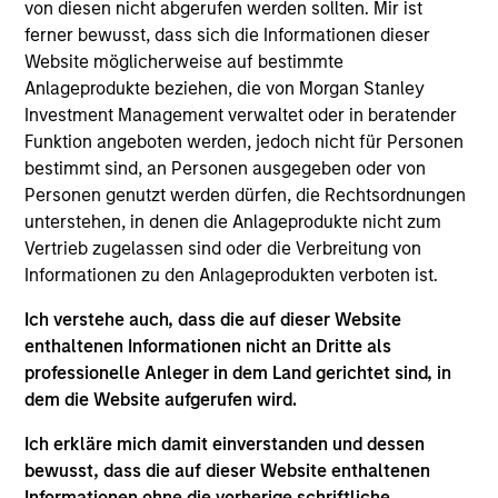
von diesen nicht abgerufen werden sollten. Mir ist
dazu vorrangig in auf globale Währungen lautende
ferner bewusst, dass sich die Informationen dieser
Wandelanleihen von Unternehmen, die ihren Sitz in
Website möglicherweise auf bestimmte
Industrie- oder Schwellenländern haben oder dort
Anlageprodukte beziehen, die von Morgan Stanley
Investment Management verwaltet oder in beratender
ihre Geschäftstätigkeit ausüben.
Funktion angeboten werden, jedoch nicht für Personen
bestimmt sind, an Personen ausgegeben oder von
Personen genutzt werden dürfen, die Rechtsordnungen
Der Wert der Anlagen und der durch diese erzielte
unterstehen, in denen die Anlageprodukte nicht zum
Ertrag unterliegen Schwankungen. Zudem kann
Vertrieb zugelassen sind oder die Verbreitung von
nicht garantiert werden, dass der Fonds seine
Informationen zu den Anlageprodukten verboten ist.
Anlageziele erreicht.
Ich verstehe auch, dass die auf dieser Website
enthaltenen Informationen nicht an Dritte als
professionelle Anleger in dem Land gerichtet sind, in
dem die Website aufgerufen wird.
Fondsangaben
Ich erkläre mich damit einverstanden und dessen
bewusst, dass die auf dieser Website enthaltenen
Informationen ohne die vorherige schriftliche