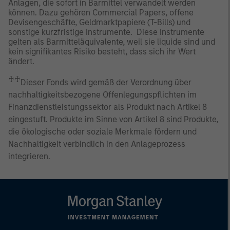
Anlagen, die sofort in Barmittel verwandelt werden
können. Dazu gehören Commercial Papers, offene
Devisengeschäfte, Geldmarktpapiere (T-Bills) und
sonstige kurzfristige Instrumente. Diese Instrumente
gelten als Barmitteläquivalente, weil sie liquide sind und
kein signifikantes Risiko besteht, dass sich ihr Wert
ändert.
♰♰
Dieser Fonds wird gemäß der Verordnung über
nachhaltigkeitsbezogene Offenlegungspflichten im
Finanzdienstleistungssektor als Produkt nach Artikel 8
eingestuft. Produkte im Sinne von Artikel 8 sind Produkte,
die ökologische oder soziale Merkmale fördern und
Nachhaltigkeit verbindlich in den Anlageprozess
integrieren.