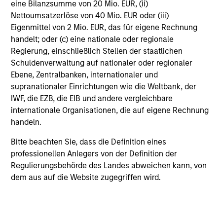
Anteilsklasse geltenden wesentlichen
eine Bilanzsumme von 20 Mio. EUR, (ii)
Anlegerinformationen.
Nettoumsatzerlöse von 40 Mio. EUR oder (iii)
Eigenmittel von 2 Mio. EUR, das für eigene Rechnung
Beispiel: Ein Anleger möchte Aktien im Wert von 100 US-
Dollar kaufen. Bei einem maximalen Ausgabeaufschlag
handelt; oder (c) eine nationale oder regionale
von 5,75 % werden dem Anleger dafür 106,10 US-Dollar
Regierung, einschließlich Stellen der staatlichen
berechnet. Der Ausgabeaufschlag fällt erst bei der
Schuldenverwaltung auf nationaler oder regionaler
Zeichnung an.
Ebene, Zentralbanken, internationaler und
Beim genannten Betrag excl. AA wird davon
supranationaler Einrichtungen wie die Weltbank, der
ausgegangen, dass alle Ausschüttungen reinvestiert und
IWF, die EZB, die EIB und andere vergleichbare
die Kosten auf Fondsebene abgezogen wurden. Der
internationale Organisationen, die auf eigene Rechnung
Betrag versteht sich jedoch vor Abzug des für den
Anleger anfallenden Ausgabeaufschlags.
handeln.
Beim genannten Betrag incl. AA wird davon
Bitte beachten Sie, dass die Definition eines
ausgegangen, dass alle Ausschüttungen reinvestiert und
professionellen Anlegers von der Definition der
die Kosten auf Fondsebene abgezogen wurden.
Regulierungsbehörde des Landes abweichen kann, von
dem aus auf die Website zugegriffen wird.