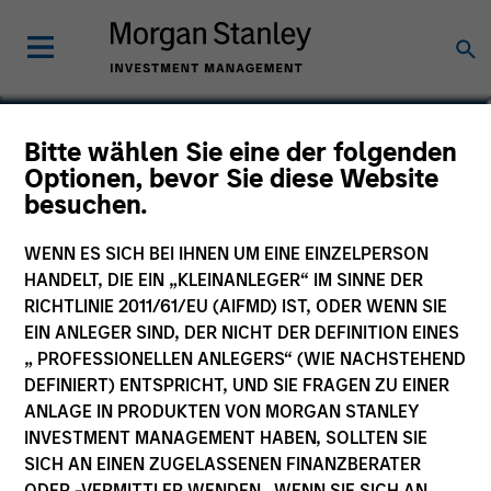
Bitte wählen Sie eine der folgenden
Global Convertible Bond
Optionen, bevor Sie diese Website
besuchen.
Fund
WENN ES SICH BEI IHNEN UM EINE EINZELPERSON
HANDELT, DIE EIN „KLEINANLEGER“ IM SINNE DER
RICHTLINIE 2011/61/EU (AIFMD) IST, ODER WENN SIE
EIN ANLEGER SIND, DER NICHT DER DEFINITION EINES
Marketingdokument
„ PROFESSIONELLEN ANLEGERS“ (WIE NACHSTEHEND
DEFINIERT) ENTSPRICHT, UND SIE FRAGEN ZU EINER
Kommentar
ANLAGE IN PRODUKTEN VON MORGAN STANLEY
INVESTMENT MANAGEMENT HABEN, SOLLTEN SIE
Wesentliche Anlegerinformationen
SICH AN EINEN ZUGELASSENEN FINANZBERATER
(KID)
ODER -VERMITTLER WENDEN. WENN SIE SICH AN