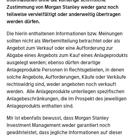
Zustimmung von Morgan Stanley weder ganz noch
teilweise vervielfältigt oder anderweitig übertragen
werden dürfen.
Die hierin enthaltenen Informationen bzw. Meinungen
Preise und Wertentwicklung
sollten nicht als Werbemitteilung betrachtet oder als
Angebot zum Verkauf oder eine Aufforderung zur
Abgabe eines Angebots zum Kauf eines Anlageprodukts
Die Wertentwicklung in der Vergangenheit ist kein
ausgelegt werden; ebenso dürfen derartige
verlässlicher Indikator für die künftige
Anlageprodukte Personen in Rechtsgebieten, in denen
Wertentwicklung. Die Rendite kann infolge von
solche Angebote, Aufforderungen, Käufe oder Verkäufe
Währungsschwankungen steigen oder sinken. Alle
rechtswidrig sind, weder angeboten noch verkauft
Performanceangaben werden auf Basis der
werden. Alle Anlageprodukte unterliegen spezifischen
Nettoinventarwerte (NIW) berechnet. Alle
Anlagebeschränkungen, die im Prospekt des jeweiligen
Performance- und Index-Daten stammen von
Anlageprodukts enthalten sind.
Morgan Stanley Investment
Mir ist ebenfalls bewusst, dass Morgan Stanley
Management.
Bitte
klicken Sie hier
für weitere
Investment Management weder garantiert noch
Performanceangaben und wichtige Informationen,
gewährleistet, dass jegliche Informationen auf dieser