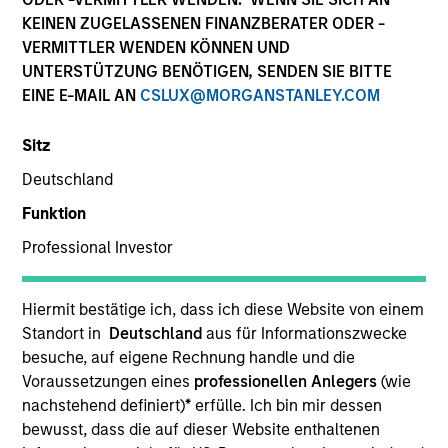
KEINEN ZUGELASSENEN FINANZBERATER ODER -
VERMITTLER WENDEN KÖNNEN UND
Ressourcen
UNTERSTÜTZUNG BENÖTIGEN, SENDEN SIE BITTE
EINE E-MAIL AN
CSLUX@MORGANSTANLEY.COM
Sitz
Überblick
Deutschland
Funktion
Anlageziel
Professional Investor
Langfristiges Wachstum ihrer Anlage.
Hiermit bestätige ich, dass ich diese Website von einem
Standort in
Deutschland
aus für Informationszwecke
besuche, auf eigene Rechnung handle und die
Anlageansatz
Voraussetzungen eines
professionellen Anlegers
(wie
nachstehend definiert)
*
erfülle. Ich bin mir dessen
Das Portfolio strebt einen langfristigen
bewusst, dass die auf dieser Website enthaltenen
Kapitalzuwachs durch Investitionen in erstklassige,