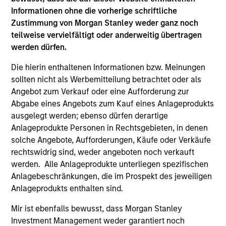
nicht garantiert werden, dass der Fonds seine
Informationen ohne die vorherige schriftliche
Anlageziele erreicht.
Zustimmung von Morgan Stanley weder ganz noch
teilweise vervielfältigt oder anderweitig übertragen
werden dürfen.
Fondsangaben
Die hierin enthaltenen Informationen bzw. Meinungen
sollten nicht als Werbemitteilung betrachtet oder als
Angebot zum Verkauf oder eine Aufforderung zur
Abgabe eines Angebots zum Kauf eines Anlageprodukts
ausgelegt werden; ebenso dürfen derartige
Anlageprodukte Personen in Rechtsgebieten, in denen
solche Angebote, Aufforderungen, Käufe oder Verkäufe
rechtswidrig sind, weder angeboten noch verkauft
werden. Alle Anlageprodukte unterliegen spezifischen
Preise und Wertentwicklung
Anlagebeschränkungen, die im Prospekt des jeweiligen
Anlageprodukts enthalten sind.
Die Wertentwicklung in der Vergangenheit ist kein
Mir ist ebenfalls bewusst, dass Morgan Stanley
verlässlicher Indikator für die künftige
Investment Management weder garantiert noch