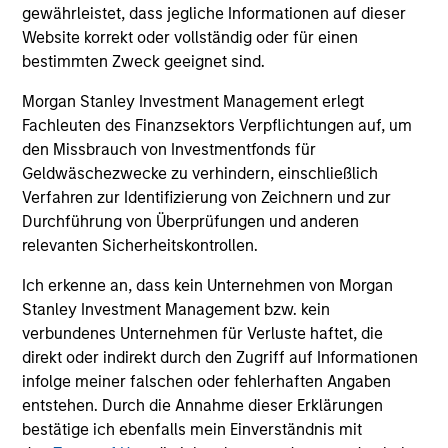
Wertentwicklung. Die Rendite kann infolge von
gewährleistet, dass jegliche Informationen auf dieser
Währungsschwankungen steigen oder sinken. Alle
Website korrekt oder vollständig oder für einen
Performanceangaben werden auf Basis der
bestimmten Zweck geeignet sind.
Nettoinventarwerte (NIW) berechnet. Alle
Morgan Stanley Investment Management erlegt
Performance- und Index-Daten stammen von
Fachleuten des Finanzsektors Verpflichtungen auf, um
Morgan Stanley Investment
den Missbrauch von Investmentfonds für
Management.
Bitte
klicken Sie hier
für weitere
Geldwäschezwecke zu verhindern, einschließlich
Performanceangaben und wichtige Informationen,
Verfahren zur Identifizierung von Zeichnern und zur
Durchführung von Überprüfungen und anderen
die sorgfältig zu lesen sind.
relevanten Sicherheitskontrollen.
Das Anlageteam verwendet Analysetools, um die
Ich erkenne an, dass kein Unternehmen von Morgan
Unternehmen in seinem Anlageuniversum anhand
Stanley Investment Management bzw. kein
äußert strenger Kriterien einzuschätzen. Dadurch
verbundenes Unternehmen für Verluste haftet, die
wird die Zahl der in Frage kommenden
direkt oder indirekt durch den Zugriff auf Informationen
Unternehmen deutlich reduziert. Anschließend
infolge meiner falschen oder fehlerhaften Angaben
führt das Team weitere umfassende Analysen
entstehen. Durch die Annahme dieser Erklärungen
durch, sodass schließlich ein Portfolio aus 20 bis
bestätige ich ebenfalls mein Einverständnis mit