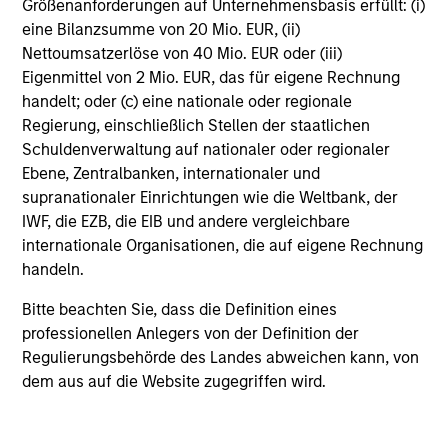
Größenanforderungen auf Unternehmensbasis erfüllt: (i)
für den Anleger maximal anfallende Ausgabeaufschlag,
der gegebenenfalls vor einer Investition vom
eine Bilanzsumme von 20 Mio. EUR, (ii)
Anlagebetrag abgezogen wird.
Nettoumsatzerlöse von 40 Mio. EUR oder (iii)
Eigenmittel von 2 Mio. EUR, das für eigene Rechnung
Vollständige Informationen über Gebühren und
Ausgabeaufschläge finden Sie im aktuellen
handelt; oder (c) eine nationale oder regionale
Verkaufsprospekt des Fonds und in den für die
Regierung, einschließlich Stellen der staatlichen
Anteilsklasse geltenden wesentlichen
Schuldenverwaltung auf nationaler oder regionaler
Anlegerinformationen.
Ebene, Zentralbanken, internationaler und
Beispiel: Ein Anleger möchte Aktien im Wert von 100 US-
supranationaler Einrichtungen wie die Weltbank, der
Dollar kaufen. Bei einem maximalen Ausgabeaufschlag
IWF, die EZB, die EIB und andere vergleichbare
von 5,75 % werden dem Anleger dafür 106,10 US-Dollar
internationale Organisationen, die auf eigene Rechnung
berechnet. Der Ausgabeaufschlag fällt erst bei der
Zeichnung an.
handeln.
Beim genannten Betrag excl. AA wird davon
Bitte beachten Sie, dass die Definition eines
ausgegangen, dass alle Ausschüttungen reinvestiert und
professionellen Anlegers von der Definition der
die Kosten auf Fondsebene abgezogen wurden. Der
Regulierungsbehörde des Landes abweichen kann, von
Betrag versteht sich jedoch vor Abzug des für den
Anleger anfallenden Ausgabeaufschlags.
dem aus auf die Website zugegriffen wird.
Beim genannten Betrag incl. AA wird davon
ausgegangen, dass alle Ausschüttungen reinvestiert und