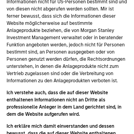
Informationen nicht für US-Personen bestimmt sind und
gut etablierte und aufstrebende Unternehmen in
von diesen nicht abgerufen werden sollten. Mir ist
aller Welt an, die nach Ansicht des Anlageteams
ferner bewusst, dass sich die Informationen dieser
Website möglicherweise auf bestimmte
zum Zeitpunkt des Erwerbs unterbewertet sind.
Anlageprodukte beziehen, die von Morgan Stanley
Um dieses Ziel zu erreichen, sucht das
Investment Management verwaltet oder in beratender
Anlageteam generell nach Unternehmen, die
Funktion angeboten werden, jedoch nicht für Personen
seiner Meinung nach nachhaltige
bestimmt sind, an Personen ausgegeben oder von
Wettbewerbsvorteile aufweisen, die sich durch
Personen genutzt werden dürfen, die Rechtsordnungen
Wachstum in Ertrag umwandeln lassen. Der
unterstehen, in denen die Anlageprodukte nicht zum
Anlageprozess beinhaltet Nachhaltigkeitsanalysen
Vertrieb zugelassen sind oder die Verbreitung von
im Hinblick auf disruptive Veränderungen,
Informationen zu den Anlageprodukten verboten ist.
Finanzkraft, Umwelt-, soziale und Governance-
Ich verstehe auch, dass die auf dieser Website
Faktoren (auch bekannt als ESG-Faktoren).
enthaltenen Informationen nicht an Dritte als
professionelle Anleger in dem Land gerichtet sind, in
dem die Website aufgerufen wird.
Der Wert der Anlagen und der durch diese erzielte
Ich erkläre mich damit einverstanden und dessen
Ertrag unterliegen Schwankungen. Zudem kann
bewusst, dass die auf dieser Website enthaltenen