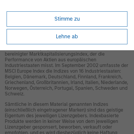
Vollständigkeit oder Aktualität mit keinerlei Garantien
verbunden. Weder Morningstar noch die Anbieter von
Morningstar-Inhalten sind für etwaige Schäden oder
Stimme zu
Verluste, die durch die Verwendung dieser Informationen
entstehen, verantwortlich.
Die in der Vergangenheit
erzielte Wertentwicklung ist keine Garantie für die
künftige Wertentwicklung.
Lehne ab
2
Der
MSCI Europe (Net) Index
ist ein um den Streubesitz
bereinigter Marktkapitalisierungsindex, der die
Performance von Aktien aus europäischen
Industriestaaten misst. Im September 2002 umfasste der
MSCI Europe Index die Indizes von 16 Industriestaaten:
Belgien, Dänemark, Deutschland, Finnland, Frankreich,
Griechenland, Großbritannien, Irland, Italien, Niederlande,
Norwegen, Österreich, Portugal, Spanien, Schweden und
Schweiz.
Sämtliche in diesem Material genannten Indizes
(einschließlich eingetragener Marken) sind das geistige
Eigentum des jeweiligen Lizenzgebers. Indexbasierte
Produkte werden in keiner Weise von dem jeweiligen
Lizenzgeber gesponsert, beworben, verkauft oder
empfohlen, und es wird diesbezüglich keine Haftung