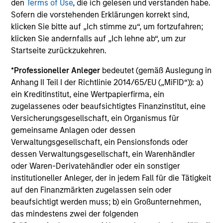
den
Terms of Use
, die ich gelesen und verstanden habe.
30 Titeln entsteht, welche die Anlagekriterien
Sofern die vorstehenden Erklärungen korrekt sind,
nach Einschätzung des Teams am besten erfüllen.
klicken Sie bitte auf „Ich stimme zu“, um fortzufahren;
Die
laufenden Kosten
spiegeln die Zahlungen und
klicken Sie andernfalls auf „Ich lehne ab“, um zur
Aufwendungen wider, die während des
Startseite zurückzukehren.
Geschäftsbetriebs des Fonds anfallen und vom Vermögen
des Fonds im Laufe der Zeit abgezogen werden. Enthalten
*
Professioneller Anleger
bedeutet (gemäß Auslegung in
sind die Gebühren für die Anlageverwaltung
Anhang II Teil I der Richtlinie 2014/65/EU („MiFID“)): a)
(Verwaltungsgebühr), Depotbankgebühren und
Administrationskosten.
ein Kreditinstitut, eine Wertpapierfirma, ein
zugelassenes oder beaufsichtigtes Finanzinstitut, eine
Versicherungsgesellschaft, ein Organismus für
gemeinsame Anlagen oder dessen
Durchschnittliche jährliche
Verwaltungsgesellschaft, ein Pensionsfonds oder
Gesamtrendite
dessen Verwaltungsgesellschaft, ein Warenhändler
oder Waren-Derivatehändler oder ein sonstiger
institutioneller Anleger, der in jedem Fall für die Tätigkeit
Beim genannten Betrag excl. AA wird davon
ausgegangen, dass alle Ausschüttungen reinvestiert und
auf den Finanzmärkten zugelassen sein oder
die Kosten auf Fondsebene abgezogen wurden. Dazu
beaufsichtigt werden muss; b) ein Großunternehmen,
gehören die Kosten des Managements, der
das mindestens zwei der folgenden
Verwahrstelle/Depotbank und der Verwaltung sowie der