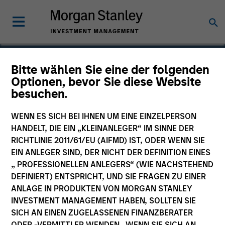
Bitte wählen Sie eine der folgenden
Europe Opportunity
Optionen, bevor Sie diese Website
besuchen.
Fund
WENN ES SICH BEI IHNEN UM EINE EINZELPERSON
HANDELT, DIE EIN „KLEINANLEGER“ IM SINNE DER
RICHTLINIE 2011/61/EU (AIFMD) IST, ODER WENN SIE
EIN ANLEGER SIND, DER NICHT DER DEFINITION EINES
Marketingdokument
„ PROFESSIONELLEN ANLEGERS“ (WIE NACHSTEHEND
DEFINIERT) ENTSPRICHT, UND SIE FRAGEN ZU EINER
Kommentar
ANLAGE IN PRODUKTEN VON MORGAN STANLEY
INVESTMENT MANAGEMENT HABEN, SOLLTEN SIE
Wesentliche Anlegerinformationen
SICH AN EINEN ZUGELASSENEN FINANZBERATER
(KID)
ODER -VERMITTLER WENDEN. WENN SIE SICH AN