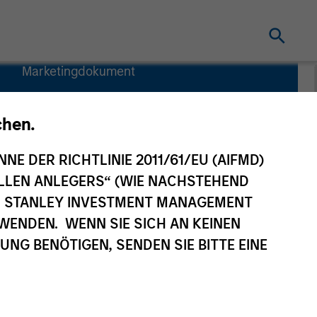
Marketingdokument
Kommentar
chen.
Wesentliche
Anlegerinformationen
(KID)
NNE DER RICHTLINIE 2011/61/EU (AIFMD)
NELLEN ANLEGERS“ (WIE NACHSTEHEND
AN STANLEY INVESTMENT MANAGEMENT
WENDEN. WENN SIE SICH AN KEINEN
G BENÖTIGEN, SENDEN SIE BITTE EINE
Investoren
Ressourcen