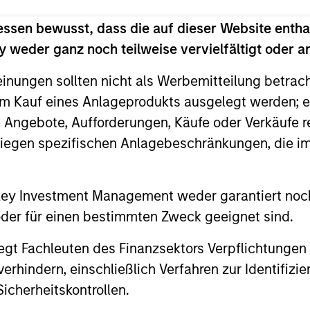
essen bewusst, dass die auf dieser Website entha
 erzielte Ertrag unterliegen Schwankungen. Zudem kann
 weder ganz noch teilweise vervielfältigt oder 
einungen sollten nicht als Werbemitteilung betrac
m Kauf eines Anlageprodukts ausgelegt werden; e
e Angebote, Aufforderungen, Käufe oder Verkäufe 
liegen spezifischen Anlagebeschränkungen, die i
nley Investment Management weder garantiert noch
 oder für einen bestimmten Zweck geeignet sind.
gt Fachleuten des Finanzsektors Verpflichtungen
hindern, einschließlich Verfahren zur Identifizi
tentwicklung
icherheitskontrollen.