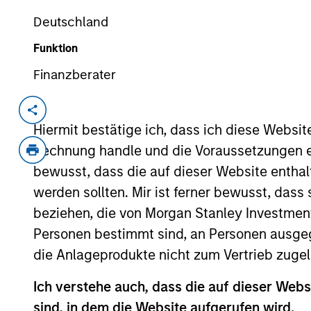
Deutschland
Funktion
Überblick
Finanzberater
Hiermit bestätige ich, dass ich diese Websi
Anlageziel
Rechnung handle und die Voraussetzungen 
bewusst, dass die auf dieser Website enthal
Langfristiges Wachstum Ihrer Anlage.
werden sollten. Mir ist ferner bewusst, das
beziehen, die von Morgan Stanley Investmen
Anlageansatz
Personen bestimmt sind, an Personen ausge
die Anlageprodukte nicht zum Vertrieb zugel
Wir suchen nach etablierten Unternehmen 
Ich verstehe auch, dass die auf dieser Webs
Erachtens nach von hohem Bekanntheitsgra
sind, in dem die Website aufgerufen wird.
Renditen auf das eingesetzte Kapital sowie 