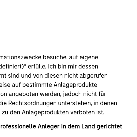
rmationszwecke besuche, auf eigene
efiniert)
*
erfülle. Ich bin mir dessen
mt sind und von diesen nicht abgerufen
rweise auf bestimmte Anlageprodukte
on angeboten werden, jedoch nicht für
die Rechtsordnungen unterstehen, in denen
n zu den Anlageprodukten verboten ist.
hen nach Unternehmen, die unseres
professionelle Anleger in dem Land gerichtet
schnittlicher Geschäftstransparenz, hohen
teprofil profitieren.