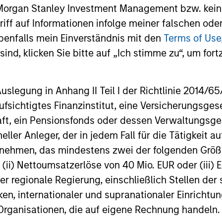
 Morgan Stanley Investment Management bzw. kein
ugriff auf Informationen infolge meiner falschen od
st kein verlässlicher Indikator für die künftige
benfalls mein Einverständnis mit den
Terms of Use
ge von Währungsschwankungen steigen oder sinken. Al
ind, klicken Sie bitte auf „Ich stimme zu“, um fortz
r Nettoinventarwerte (NIW) berechnet. Alle Performa
anley Investment Management.
Bitte
klicken Sie hier
fü
nformationen, die sorgfältig zu lesen sind.
egung in Anhang II Teil I der Richtlinie 2014/65/EU
enden Kosten
spiegeln die Zahlungen und
fsichtigtes Finanzinstitut, eine Versicherungsge
ungen wider, die während des
tsbetriebs des Fonds anfallen und vom
t, ein Pensionsfonds oder dessen Verwaltungsges
n des Fonds im Laufe der Zeit abgezogen
neller Anleger, der in jedem Fall für die Tätigkeit
Enthalten sind die Gebühren für die
erwaltung (Verwaltungsgebühr),
ernehmen, das mindestens zwei der folgenden Gr
nkgebühren und Administrationskosten.
, (ii) Nettoumsatzerlöse von 40 Mio. EUR oder (iii) 
er regionale Regierung, einschließlich Stellen de
ken, internationaler und supranationaler Einrichtun
liche Gesamtrendite
 Organisationen, die auf eigene Rechnung handeln.