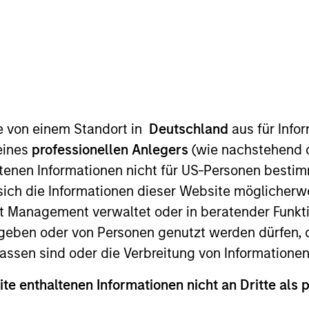
te von einem Standort in
Deutschland
aus für Info
eines
professionellen Anlegers
(wie nachstehend d
tenen Informationen nicht für US-Personen bestim
s sich die Informationen dieser Website mögliche
t Management verwaltet oder in beratender Funkti
geben oder von Personen genutzt werden dürfen, 
assen sind oder die Verbreitung von Informatione
weltweit, die von Skaleneffekten profitieren. Wir suc
ite enthaltenen Informationen nicht an Dritte als 
d, einem langfristigen Wettbewerbsvorteil, überdurch
einer starken Bilanz und einem attraktiven Risiko-/Rendi