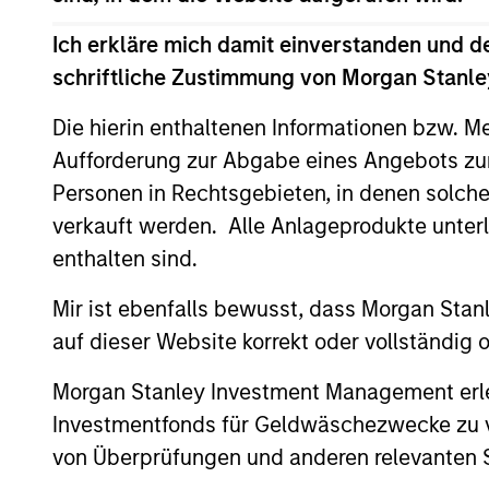
Ich erkläre mich damit einverstanden und d
Der Wert der Anlagen und der durch diese
schriftliche Zustimmung von Morgan Stanley
seine Anlageziele erreicht.
Die hierin enthaltenen Informationen bzw. M
Aufforderung zur Abgabe eines Angebots zu
Personen in Rechtsgebieten, in denen solch
Fondsangaben
verkauft werden. Alle Anlageprodukte unter
enthalten sind.
Mir ist ebenfalls bewusst, dass Morgan Sta
auf dieser Website korrekt oder vollständig
Morgan Stanley Investment Management erle
Investmentfonds für Geldwäschezwecke zu ver
Preise und Wer
von Überprüfungen und anderen relevanten S