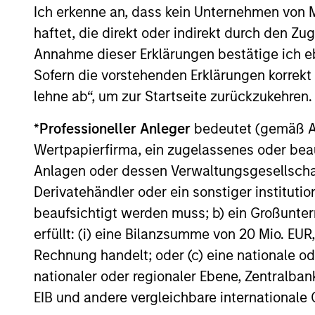
Ich erkenne an, dass kein Unternehmen von
haftet, die direkt oder indirekt durch den Z
Die Wertentwicklung in der Vergangenheit i
Annahme dieser Erklärungen bestätige ich e
Wertentwicklung. Die Rendite kann infol
Sofern die vorstehenden Erklärungen korrekt s
Performanceangaben werden auf Basis de
und Index-Daten stammen von Morgan St
lehne ab“, um zur Startseite zurückzukehren.
weitere Performanceangaben und wichtige I
*
Professioneller Anleger
bedeutet (gemäß Ausl
Die
lauf
Wertpapierfirma, ein zugelassenes oder beau
Aufwend
Geschäf
Anlagen oder dessen Verwaltungsgesellschaf
Vermöge
Derivatehändler oder ein sonstiger institutio
werden. 
Anlagev
beaufsichtigt werden muss; b) ein Großunt
Depotba
erfüllt: (i) eine Bilanzsumme von 20 Mio. EUR
Rechnung handelt; oder (c) eine nationale od
nationaler oder regionaler Ebene, Zentralban
Durchschnittliche jähr
EIB und andere vergleichbare internationale