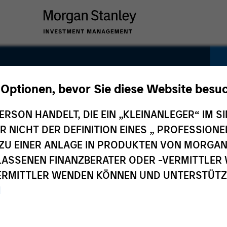
rmanence
 Optionen, bevor Sie diese Website besu
ERSON HANDELT, DIE EIN „KLEINANLEGER“ IM SI
DER NICHT DER DEFINITION EINES „ PROFESSIO
EN ZU EINER ANLAGE IN PRODUKTEN VON MORG
ELASSENEN FINANZBERATER ODER -VERMITTLER 
RMITTLER WENDEN KÖNNEN UND UNTERSTÜTZUN
M
n
Preise und
Zusammensetzung
Wertentwicklung