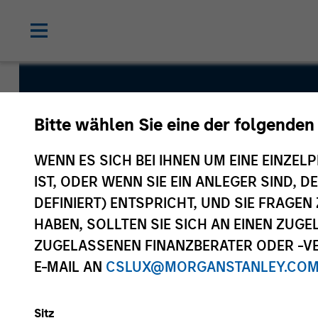
Global Pe
Bitte wählen Sie eine der folgenden
Fund
WENN ES SICH BEI IHNEN UM EINE EINZELP
IST, ODER WENN SIE EIN ANLEGER SIND, 
DEFINIERT) ENTSPRICHT, UND SIE FRAG
HABEN, SOLLTEN SIE SICH AN EINEN ZUG
ZUGELASSENEN FINANZBERATER ODER -VE
E-MAIL AN
CSLUX@MORGANSTANLEY.CO
Überblick
Fondsangabe
Sitz