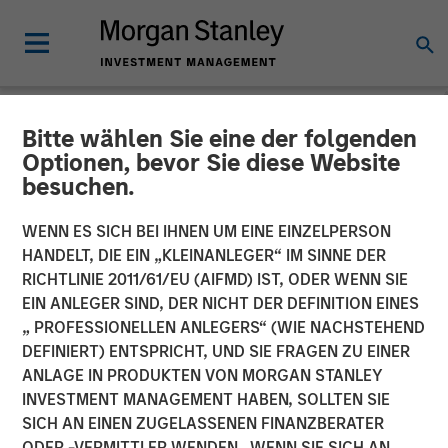
Bitte wählen Sie eine der folgenden
NEWSROOM
Optionen, bevor Sie diese Website
besuchen.
PE-backed XRI buys
Fountain Quail Water
WENN ES SICH BEI IHNEN UM EINE EINZELPERSON
HANDELT, DIE EIN „KLEINANLEGER“ IM SINNE DER
Treatment
RICHTLINIE 2011/61/EU (AIFMD) IST, ODER WENN SIE
EIN ANLEGER SIND, DER NICHT DER DEFINITION EINES
„ PROFESSIONELLEN ANLEGERS“ (WIE NACHSTEHEND
XRI, a portfolio company of Morgan Stanley Energy
DEFINIERT) ENTSPRICHT, UND SIE FRAGEN ZU EINER
Partners, has acquired Fountain Quail Water Treatment, a
ANLAGE IN PRODUKTEN VON MORGAN STANLEY
produced water treatment, recycle and reuse business.
INVESTMENT MANAGEMENT HABEN, SOLLTEN SIE
The seller was Fountain Quail Energy Services LLC, which
SICH AN EINEN ZUGELASSENEN FINANZBERATER
is backed by CSL Capital Management. No financial terms
ODER -VERMITTLER WENDEN. WENN SIE SICH AN