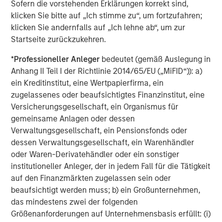
Sofern die vorstehenden Erklärungen korrekt sind,
klicken Sie bitte auf „Ich stimme zu“, um fortzufahren;
Simmons Energy (A Division of Piper Jaffray) served as
klicken Sie andernfalls auf „Ich lehne ab“, um zur
exclusive financial advisor to Fountain Quail Energy
Startseite zurückzukehren.
Services and CSL Capital Management on the
transaction.
*
Professioneller Anleger
bedeutet (gemäß Auslegung in
Anhang II Teil I der Richtlinie 2014/65/EU („MiFID“)): a)
About XRI
ein Kreditinstitut, eine Wertpapierfirma, ein
Headquartered in Midland, Texas, XRI is a leading full-
zugelassenes oder beaufsichtigtes Finanzinstitut, eine
cycle water midstream company with integrated
Versicherungsgesellschaft, ein Organismus für
infrastructure assets strategically located throughout the
gemeinsame Anlagen oder dessen
Permian Basin. XRI has over 300 miles of permanent,
Verwaltungsgesellschaft, ein Pensionsfonds oder
buried pipeline infrastructure and is engaged in the
dessen Verwaltungsgesellschaft, ein Warenhändler
development, production, treatment and transportation of
oder Waren-Derivatehändler oder ein sonstiger
water for use in the exploration & production industry. XRI
institutioneller Anleger, der in jedem Fall für die Tätigkeit
is dedicated to bringing deep technical expertise and
auf den Finanzmärkten zugelassen sein oder
industry leading service to provide cost-effective, reliable
beaufsichtigt werden muss; b) ein Großunternehmen,
and environmentally responsible water solutions to our
das mindestens zwei der folgenden
customers throughout the Permian Basin. XRI is a
Größenanforderungen auf Unternehmensbasis erfüllt: (i)