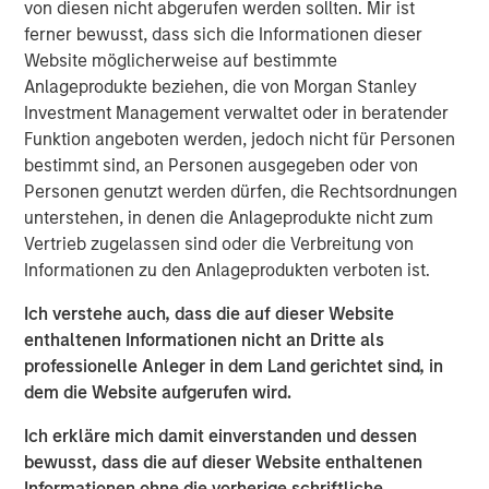
business with operations throughout the Permian Basin
von diesen nicht abgerufen werden sollten. Mir ist
and other key producing basins across the United States.
ferner bewusst, dass sich die Informationen dieser
Members of the Fountain Quail Water Treatment senior
Website möglicherweise auf bestimmte
leadership team have joined XRI and will lead the
Anlageprodukte beziehen, die von Morgan Stanley
Company’s water treatment division, which will be a
Investment Management verwaltet oder in beratender
wholly-owned subsidiary of XRI operating under the
Funktion angeboten werden, jedoch nicht für Personen
Fountain Quail name. “This acquisition will enhance XRI’s
bestimmt sind, an Personen ausgegeben oder von
owned network of water midstream systems with full
Personen genutzt werden dürfen, die Rechtsordnungen
recycle and reuse capabilities that set the standard for
unterstehen, in denen die Anlageprodukte nicht zum
flexibility and sustainability for water used in advanced
Vertrieb zugelassen sind oder die Verbreitung von
completion techniques in the Permian Basin,” stated XRI’s
Informationen zu den Anlageprodukten verboten ist.
President, John Durand.
Ich verstehe auch, dass die auf dieser Website
“We are delighted with the acquisition of Fountain Quail
enthaltenen Informationen nicht an Dritte als
Water Treatment,” said XRI CEO Matthew Gabriel. “Its low-
professionelle Anleger in dem Land gerichtet sind, in
cost, high-efficiency recycle technology is second-to-
dem die Website aufgerufen wird.
none. When paired with the natural, non-potable water
Ich erkläre mich damit einverstanden und dessen
sourced on our owned water midstream systems in the
bewusst, dass die auf dieser Website enthaltenen
Delaware and Midland Basins, it is now possible for our
Informationen ohne die vorherige schriftliche