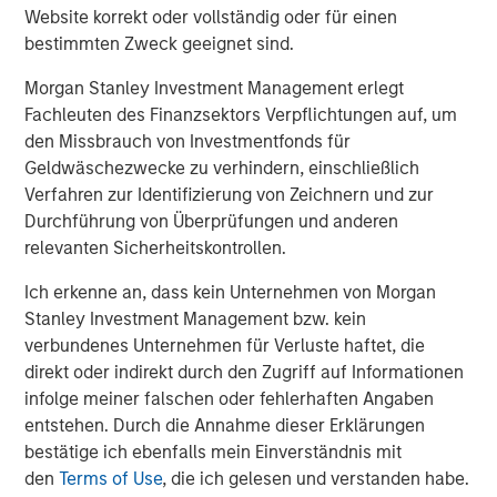
Website korrekt oder vollständig oder für einen
Fountain Quail Water Treatment pioneered the
bestimmten Zweck geeignet sind.
development of cost-effective, reliable water treatment,
Morgan Stanley Investment Management erlegt
recycling, and reuse technologies for deployment in the
Fachleuten des Finanzsektors Verpflichtungen auf, um
oil field with a successful track record of commercial
den Missbrauch von Investmentfonds für
operations dating back to the mid-1990s. The company’s
Geldwäschezwecke zu verhindern, einschließlich
suite of proprietary water treatment solutions include the
Verfahren zur Identifizierung von Zeichnern und zur
fixed and semi-fixed ROVERTM systems, the mobile
Durchführung von Überprüfungen und anderen
SCOUTTM systems, and mobile MAVREXTM chlorine
relevanten Sicherheitskontrollen.
dioxide water treatment systems, capable of
accommodating a broad range of customers’ water
Ich erkenne an, dass kein Unternehmen von Morgan
recycling and reuse demands. Fountain Quail Water
Stanley Investment Management bzw. kein
Treatment’s units are currently deployed by the leading
verbundenes Unternehmen für Verluste haftet, die
energy companies operating in the Permian Basin and in
direkt oder indirekt durch den Zugriff auf Informationen
other key producing basins across the United States,
infolge meiner falschen oder fehlerhaften Angaben
enabling customers to realize operational efficiencies
entstehen. Durch die Annahme dieser Erklärungen
and reduce waste by sourcing an increasing proportion of
bestätige ich ebenfalls mein Einverständnis mit
their water requirements through produced water
den
Terms of Use
, die ich gelesen und verstanden habe.
recycling.