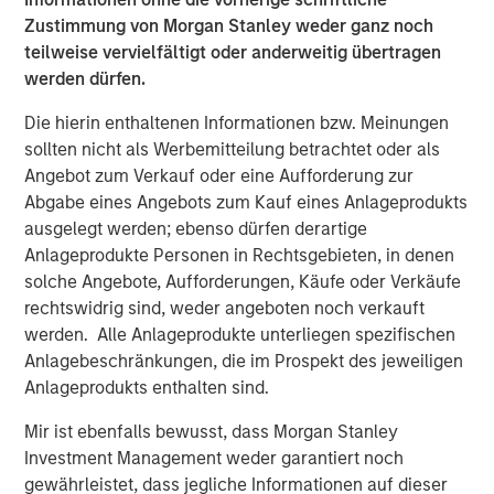
customers to reuse, blend or swap 100% of their
Zustimmung von Morgan Stanley weder ganz noch
produced water with our water to obtain water of
teilweise vervielfältigt oder anderweitig übertragen
virtually any specification.”
werden dürfen.
Kirk Trosclair, CEO of Fountain Quail Energy Services,
Die hierin enthaltenen Informationen bzw. Meinungen
stated “the sale of our treatment division to XRI is an
sollten nicht als Werbemitteilung betrachtet oder als
exciting outcome for us and for a business that traces its
Angebot zum Verkauf oder eine Aufforderung zur
lineage back to treating oilfield wastewater in the early
Abgabe eines Angebots zum Kauf eines Anlageprodukts
days of the Shale Revolution. We look forward to seeing
ausgelegt werden; ebenso dürfen derartige
the continued growth of the combined platform with XRI
Anlageprodukte Personen in Rechtsgebieten, in denen
and to sharpening the focus on our remaining water
solche Angebote, Aufforderungen, Käufe oder Verkäufe
logistics, supply and disposal business focused in the
rechtswidrig sind, weder angeboten noch verkauft
Marcellus and Utica Basins.”
werden. Alle Anlageprodukte unterliegen spezifischen
Gabriel added, “Given the growing preference of the
Anlagebeschränkungen, die im Prospekt des jeweiligen
industry to reuse and recycle produced water in the
Anlageprodukts enthalten sind.
Permian Basin, this acquisition underscores XRI’s
Mir ist ebenfalls bewusst, dass Morgan Stanley
commitment to environmental stewardship and
Investment Management weder garantiert noch
strengthens the company’s position as the standard
gewährleistet, dass jegliche Informationen auf dieser
bearer of the water midstream sector.”