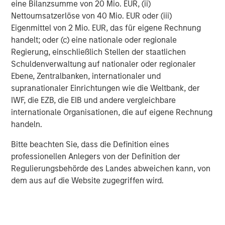
portfolio company of Morgan Stanley Energy Partners.
eine Bilanzsumme von 20 Mio. EUR, (ii)
For further information about XRI, please visit
Nettoumsatzerlöse von 40 Mio. EUR oder (iii)
www.xriblue.com
.
Eigenmittel von 2 Mio. EUR, das für eigene Rechnung
handelt; oder (c) eine nationale oder regionale
About Fountain Quail Water Treatment & Fountain Quail
Regierung, einschließlich Stellen der staatlichen
Energy Services
Schuldenverwaltung auf nationaler oder regionaler
Ebene, Zentralbanken, internationaler und
Headquartered in Irving, Texas, Fountain Quail Water
supranationaler Einrichtungen wie die Weltbank, der
Treatment provides customers with proprietary oilfield
IWF, die EZB, die EIB und andere vergleichbare
water treatment, reuse, and recycling technologies used
internationale Organisationen, die auf eigene Rechnung
for on-site filtration and treatment of produced water and
handeln.
ultimate reuse in well completion operations. Fountain
Quail Energy Services, LLC, a portfolio company of CSL
Bitte beachten Sie, dass die Definition eines
Capital Management, will continue to offer water
professionellen Anlegers von der Definition der
logistics, supply, and disposal in the Marcellus and Utica
Regulierungsbehörde des Landes abweichen kann, von
basins.
dem aus auf die Website zugegriffen wird.
About Morgan Stanley Energy Partners
Morgan Stanley Energy Partners, the energy-focused