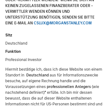
were disclosed.
KEINEN ZUGELASSENEN FINANZBERATER ODER -
VERMITTLER WENDEN KÖNNEN UND
24 APRIL 2019
UNTERSTÜTZUNG BENÖTIGEN, SENDEN SIE BITTE
EINE E-MAIL AN
CSLUX@MORGANSTANLEY.COM
Sitz
Deutschland
MIDLAND, TX — April 24, 2019
Funktion
XRI Holdings, LLC (“XRI” or the “Company”), a leading
Professional Investor
water midstream company with owned infrastructure
throughout the Permian Basin, announced today that it
Hiermit bestätige ich, dass ich diese Website von einem
has acquired the water treatment and recycling division
Standort in
Deutschland
aus für Informationszwecke
of Fountain Quail Energy Services, LLC (“Fountain Quail
besuche, auf eigene Rechnung handle und die
Water Treatment”). The consideration for the transaction
Voraussetzungen eines
professionellen Anlegers
(wie
consisted of cash and equity, but specific terms of the
nachstehend definiert)
*
erfülle. Ich bin mir dessen
deal were not disclosed. Fountain Quail Water Treatment
bewusst, dass die auf dieser Website enthaltenen
is a leading produced water treatment, recycle, and reuse
Informationen nicht für US-Personen bestimmt sind und