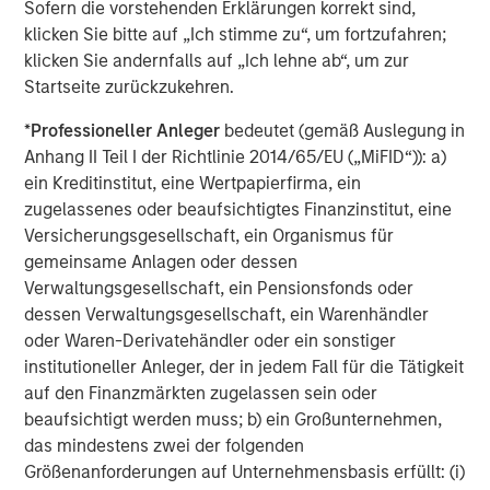
Sofern die vorstehenden Erklärungen korrekt sind,
surgery center operator with integrated practice
klicken Sie bitte auf „Ich stimme zu“, um fortzufahren;
management services focused on ophthalmology. The
klicken Sie andernfalls auf „Ich lehne ab“, um zur
company delivers comprehensive management and
Startseite zurückzukehren.
support services to ophthalmology and optometry
practices, as well as single-specialty eye surgery
*
Professioneller Anleger
bedeutet (gemäß Auslegung in
centers. Today UVP supports a network of 64 clinic
Anhang II Teil I der Richtlinie 2014/65/EU („MiFID“)): a)
locations and 19 ambulatory surgery centers. For more
ein Kreditinstitut, eine Wertpapierfirma, ein
information, visit
www.uvpeye.com
.
zugelassenes oder beaufsichtigtes Finanzinstitut, eine
Versicherungsgesellschaft, ein Organismus für
About Waud Capital Partners
gemeinsame Anlagen oder dessen
Verwaltungsgesellschaft, ein Pensionsfonds oder
Based in Chicago and founded by Reeve B. Waud, Waud
dessen Verwaltungsgesellschaft, ein Warenhändler
Capital Partners is a growth-oriented private equity firm
oder Waren-Derivatehändler oder ein sonstiger
with over 30 years of investing experience. Waud Capital
institutioneller Anleger, der in jedem Fall für die Tätigkeit
Partners seeks to partner with experienced management
auf den Finanzmärkten zugelassen sein oder
teams to build market-leading companies within two
beaufsichtigt werden muss; b) ein Großunternehmen,
industries: healthcare and software & technology. Since
das mindestens zwei der folgenden
its founding in 1993, Waud Capital has successfully
Größenanforderungen auf Unternehmensbasis erfüllt: (i)
completed more than 480 investments, including