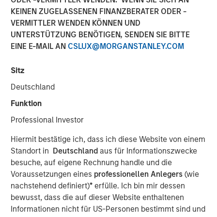
KEINEN ZUGELASSENEN FINANZBERATER ODER -
VERMITTLER WENDEN KÖNNEN UND
UNTERSTÜTZUNG BENÖTIGEN, SENDEN SIE BITTE
EINE E-MAIL AN
CSLUX@MORGANSTANLEY.COM
Dallas, Texas – May 7, 2025
Unifeye Vision Partners (“UVP”), a leading ambulatory
Sitz
surgery center operator with integrated practice
Deutschland
management services to the ophthalmology market,
announced today its partnership with Brooks Eye
Funktion
Associates, a Plano, Texas based ophthalmology practice
Professional Investor
and surgery center. Concurrently, UVP received a growth
capital investment from Morgan Stanley Private Credit
Hiermit bestätige ich, dass ich diese Website von einem
(“MSPC”) to support the financing of the partnership.
Standort in
Deutschland
aus für Informationszwecke
PGIM Private Capital also participated in the financing
besuche, auf eigene Rechnung handle und die
transaction.
Voraussetzungen eines
professionellen Anlegers
(wie
nachstehend definiert)
*
erfülle. Ich bin mir dessen
Led by Dr. Dain B. Brooks, Brooks Eye Associates has
bewusst, dass die auf dieser Website enthaltenen
been serving the Plano, Texas market since 2013
Informationen nicht für US-Personen bestimmt sind und
providing comprehensive eye care including cataract