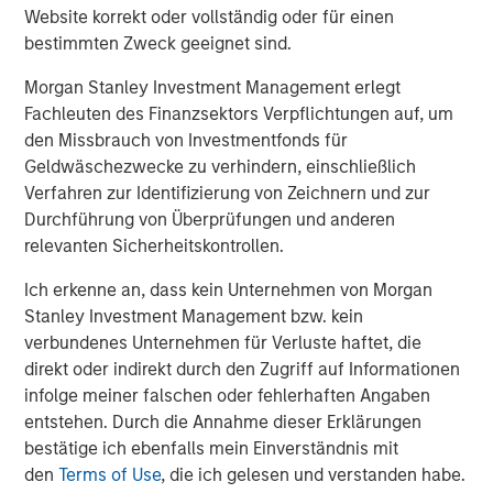
growth trajectory in existing and new geographies while
Website korrekt oder vollständig oder für einen
emphasizing ambulatory surgical operations and high-
bestimmten Zweck geeignet sind.
quality patient care.”
Morgan Stanley Investment Management erlegt
“We are pleased to be UVP’s financing partner and
Fachleuten des Finanzsektors Verpflichtungen auf, um
support the company in its next phase of growth,” said
den Missbrauch von Investmentfonds für
Ashwin Krishnan, co-Head of North America Private
Geldwäschezwecke zu verhindern, einschließlich
Credit, Morgan Stanley Investment Management. “This
Verfahren zur Identifizierung von Zeichnern und zur
debt investment is an example of our ability to provide
Durchführung von Überprüfungen und anderen
flexible credit capital in the current operating
relevanten Sicherheitskontrollen.
environment.”
Ich erkenne an, dass kein Unternehmen von Morgan
Harris Williams LLC advised UVP and acted as exclusive
Stanley Investment Management bzw. kein
placement agent in connection with the transaction.
verbundenes Unternehmen für Verluste haftet, die
direkt oder indirekt durch den Zugriff auf Informationen
QS Capital Advisors acted as the exclusive advisor to
infolge meiner falschen oder fehlerhaften Angaben
Brooks Eye Associates in connection with the partnership.
entstehen. Durch die Annahme dieser Erklärungen
About Unifeye Vision Partners
bestätige ich ebenfalls mein Einverständnis mit
den
Terms of Use
, die ich gelesen und verstanden habe.
Unifeye Vision Partners is a physician-led ambulatory