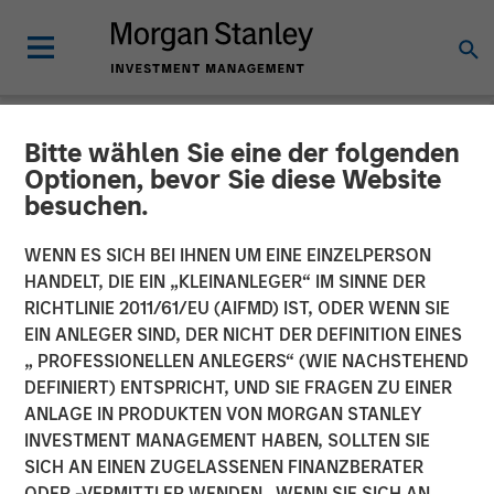
Bitte wählen Sie eine der folgenden
NEWSROOM
Optionen, bevor Sie diese Website
besuchen.
Unifeye Vision Announces
Partnership with Brooks
WENN ES SICH BEI IHNEN UM EINE EINZELPERSON
HANDELT, DIE EIN „KLEINANLEGER“ IM SINNE DER
Eye Associates, Along with
RICHTLINIE 2011/61/EU (AIFMD) IST, ODER WENN SIE
EIN ANLEGER SIND, DER NICHT DER DEFINITION EINES
Strategic Growth
„ PROFESSIONELLEN ANLEGERS“ (WIE NACHSTEHEND
Investment
DEFINIERT) ENTSPRICHT, UND SIE FRAGEN ZU EINER
ANLAGE IN PRODUKTEN VON MORGAN STANLEY
INVESTMENT MANAGEMENT HABEN, SOLLTEN SIE
07 MAI 2025
SICH AN EINEN ZUGELASSENEN FINANZBERATER
ODER -VERMITTLER WENDEN. WENN SIE SICH AN