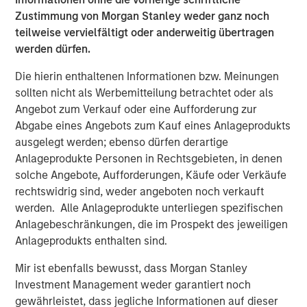
Zustimmung von Morgan Stanley weder ganz noch
“We are excited to welcome Dr. Brooks and his practice to
teilweise vervielfältigt oder anderweitig übertragen
UVP,” said Martin Rash, CEO of UVP. “Their focus and
werden dürfen.
commitment to innovation and high-quality outcomes
makes them a natural fit for UVP and a big part of our
Die hierin enthaltenen Informationen bzw. Meinungen
growth plan in Texas and beyond.”
sollten nicht als Werbemitteilung betrachtet oder als
Angebot zum Verkauf oder eine Aufforderung zur
By joining UVP, Brooks Eye Associates gains access to
Abgabe eines Angebots zum Kauf eines Anlageprodukts
expanded resources, operational support, and strategic
ausgelegt werden; ebenso dürfen derartige
guidance—while continuing to lead with clinical
Anlageprodukte Personen in Rechtsgebieten, in denen
autonomy. UVP’s physician-led model empowers its
solche Angebote, Aufforderungen, Käufe oder Verkäufe
partners to grow sustainably and stay focused on
rechtswidrig sind, weder angeboten noch verkauft
delivering the highest standard of patient care.
werden. Alle Anlageprodukte unterliegen spezifischen
Anlagebeschränkungen, die im Prospekt des jeweiligen
Mike Lehman, Principal with Waud Capital Partners, UVP’s
Anlageprodukts enthalten sind.
founding investor, commented, “The Brooks Eye
Associates partnership and strategic growth investment
Mir ist ebenfalls bewusst, dass Morgan Stanley
is a pivotal moment and milestone for UVP. It will provide
Investment Management weder garantiert noch
the Company with additional resources to continue its
gewährleistet, dass jegliche Informationen auf dieser