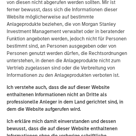
von diesen nicht abgerufen werden sollten. Mir ist
surgery, advanced refractive procedures, glaucoma
ferner bewusst, dass sich die Informationen dieser
treatments, and retinal care. Brooks Eye Associates is
Website möglicherweise auf bestimmte
also recognized for its philanthropic leadership. Dr.
Anlageprodukte beziehen, die von Morgan Stanley
Brooks has led humanitarian eye care missions in
Investment Management verwaltet oder in beratender
underserved regions including India, Mexico, and Ecuador,
Funktion angeboten werden, jedoch nicht für Personen
reflecting the practice’s dedication to global vision care
bestimmt sind, an Personen ausgegeben oder von
and aligning with Unifeye Vision Partner’s core values.
Personen genutzt werden dürfen, die Rechtsordnungen
Brooks Eye Associates focus and commitment to patient-
unterstehen, in denen die Anlageprodukte nicht zum
centered care aligns with UVP’s mission, vision, and
Vertrieb zugelassen sind oder die Verbreitung von
values of supporting clinical and surgical care across the
Informationen zu den Anlageprodukten verboten ist.
full spectrum of ophthalmology.
Ich verstehe auch, dass die auf dieser Website
“What attracted us to UVP was their shared commitment
enthaltenen Informationen nicht an Dritte als
to excellence in both clinical care and patient
professionelle Anleger in dem Land gerichtet sind, in
experience,” said Dr. Dain B. Brooks. “Their values align
dem die Website aufgerufen wird.
closely with ours—rooted in integrity, innovation, and a
deep respect for physician leadership. We’re excited to
Ich erkläre mich damit einverstanden und dessen
grow together while continuing to serve our community
bewusst, dass die auf dieser Website enthaltenen
with the highest standard of care.”
Informationen ohne die vorherige schriftliche