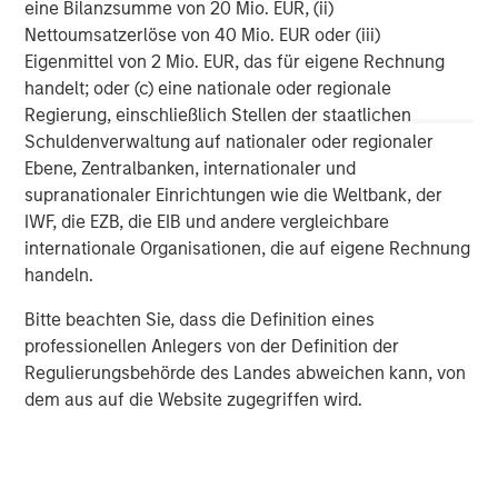
eine Bilanzsumme von 20 Mio. EUR, (ii)
platform companies and follow-on opportunities. For
Nettoumsatzerlöse von 40 Mio. EUR oder (iii)
additional information on Waud Capital, please visit
Eigenmittel von 2 Mio. EUR, das für eigene Rechnung
www.waudcapital.com
.
handelt; oder (c) eine nationale oder regionale
About Morgan Stanley Private Credit
Regierung, einschließlich Stellen der staatlichen
Schuldenverwaltung auf nationaler oder regionaler
Morgan Stanley Private Credit, part of Morgan Stanley
Ebene, Zentralbanken, internationaler und
Investment Management, is a private credit platform
supranationaler Einrichtungen wie die Weltbank, der
focused on direct lending and opportunistic private credit
IWF, die EZB, die EIB und andere vergleichbare
investment in North America and Western Europe. The
internationale Organisationen, die auf eigene Rechnung
Morgan Stanley Private Credit team invests across the
handeln.
capital structure, including senior secured term loans,
unitranche loans, junior debt, structured equity and
Bitte beachten Sie, dass die Definition eines
common equity co-investments.
professionellen Anlegers von der Definition der
Regulierungsbehörde des Landes abweichen kann, von
North America Private Credit
dem aus auf die Website zugegriffen wird.
Integrated private credit platform across Direct Lending
and Opportunistic Credit strategies. Our experienced
team provides flexible, patient, long-term capital to