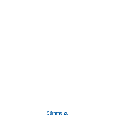
with best-in-class management teams.
MSIM Spokesperson
John Moon
Managing Director
David N. Miller
Managing Director
Stimme zu