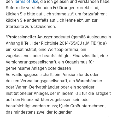
den
Terms of Use
, die ich gelesen und verstanden habe.
aerospace propulsion offerings, visit
Sofern die vorstehenden Erklärungen korrekt sind,
aerospace.honeywell.com.
klicken Sie bitte auf „Ich stimme zu“, um fortzufahren;
klicken Sie andernfalls auf „Ich lehne ab“, um zur
About SPG
Startseite zurückzukehren.
SPG is a leading provider of sustainable energy solutions,
*
Professioneller Anleger
bedeutet (gemäß Auslegung in
and related services for the global industrial, energy and
Anhang II Teil I der Richtlinie 2014/65/EU („MiFID“)): a)
marine markets. SPG’s product offerings include turbine
ein Kreditinstitut, eine Wertpapierfirma, ein
drive trains and related solutions for electric power
zugelassenes oder beaufsichtigtes Finanzinstitut, eine
generation, including microgrids, datacenters, combined
Versicherungsgesellschaft, ein Organismus für
heat and power and mobile power solutions, natural
gemeinsame Anlagen oder dessen
resources applications and the marine end markets. SPG
Verwaltungsgesellschaft, ein Pensionsfonds oder
is a portfolio company of Morgan Stanley Energy
dessen Verwaltungsgesellschaft, ein Warenhändler
Partners.
oder Waren-Derivatehändler oder ein sonstiger
institutioneller Anleger, der in jedem Fall für die Tätigkeit
About Morgan Stanley Energy Partners
auf den Finanzmärkten zugelassen sein oder
beaufsichtigt werden muss; b) ein Großunternehmen,
Morgan Stanley Energy Partners, the energy-focused
das mindestens zwei der folgenden
private equity business of Morgan Stanley Investment