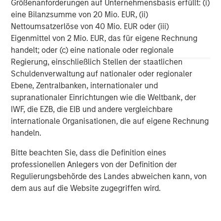
Größenanforderungen auf Unternehmensbasis erfüllt: (i)
Management, is a leading energy private equity platform
eine Bilanzsumme von 20 Mio. EUR, (ii)
that makes privately negotiated equity and equity-related
Nettoumsatzerlöse von 40 Mio. EUR oder (iii)
investments in energy companies located primarily in
Eigenmittel von 2 Mio. EUR, das für eigene Rechnung
North America. Morgan Stanley Energy Partners pursues
handelt; oder (c) eine nationale oder regionale
a differentiated investment strategy, focused on the
Regierung, einschließlich Stellen der staatlichen
buyout and build-up of strategically attractive,
Schuldenverwaltung auf nationaler oder regionaler
established energy businesses across the energy value
Ebene, Zentralbanken, internationaler und
chain in partnership with world-class management
supranationaler Einrichtungen wie die Weltbank, der
teams. For further information about Morgan Stanley
IWF, die EZB, die EIB und andere vergleichbare
Energy Partners, please
internationale Organisationen, die auf eigene Rechnung
visit
www.morganstanley.com/im/energypartners
.
handeln.
Morgan Stanley Energy Partners
Bitte beachten Sie, dass die Definition eines
professionellen Anlegers von der Definition der
Morgan Stanley Energy Partners makes control
Regulierungsbehörde des Landes abweichen kann, von
investments in energy companies primarily located in
dem aus auf die Website zugegriffen wird.
North America. The team focuses on the buyout and
build-up of strategically attractive, established energy
businesses across the energy value chain in partnership