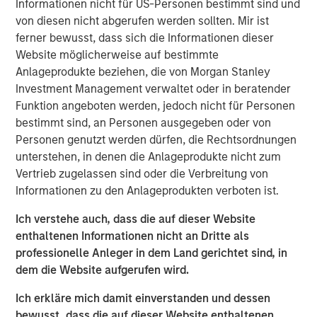
Informationen nicht für US-Personen bestimmt sind und
applications. These new equipment packages will
von diesen nicht abgerufen werden sollten. Mir ist
broaden SPG’s product offering and offer greater
ferner bewusst, dass sich die Informationen dieser
versatility to customers. The strategic relationship
Website möglicherweise auf bestimmte
between Honeywell and Signal Power continues to be
Anlageprodukte beziehen, die von Morgan Stanley
supported with investment funds managed by Morgan
Investment Management verwaltet oder in beratender
Stanley Energy Partners, part of Morgan Stanley
Funktion angeboten werden, jedoch nicht für Personen
Investment Management, which remains the majority
bestimmt sind, an Personen ausgegeben oder von
shareholder in SPG.
Personen genutzt werden dürfen, die Rechtsordnungen
unterstehen, in denen die Anlageprodukte nicht zum
“These turboshaft upgrades will create a new paradigm
Vertrieb zugelassen sind oder die Verbreitung von
for high-density energy solutions with applications in the
Informationen zu den Anlageprodukten verboten ist.
industrial, energy service and marine industries. The
technology offers many advantages that include
Ich verstehe auch, dass die auf dieser Website
significantly more horsepower, lower maintenance hours
enthaltenen Informationen nicht an Dritte als
and costs, substantially lower emissions, and greater fuel
professionelle Anleger in dem Land gerichtet sind, in
efficiency. Innovative solutions from Signal Power and
dem die Website aufgerufen wird.
Honeywell will accelerate the transition to
environmentally friendly fuel sources, renewable natural
Ich erkläre mich damit einverstanden und dessen
gas and hydrogen blends, that provide our customers
bewusst, dass die auf dieser Website enthaltenen