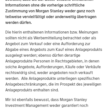
lower-cost alternatives and reduce their carbon footprint
Informationen ohne die vorherige schriftliche
with a clean source of power,” said Rob Marchitello, Chief
Zustimmung von Morgan Stanley weder ganz noch
Executive Officer of SPG.
teilweise vervielfältigt oder anderweitig übertragen
werden dürfen.
“This expanded license will further support the ongoing
and historic transition from diesel fuel-based equipment
Die hierin enthaltenen Informationen bzw. Meinungen
to lower cost and cleaner fuel sources, including natural
sollten nicht als Werbemitteilung betrachtet oder als
gas and even hydrogen.” said Rod Hynes, Vice President
Angebot zum Verkauf oder eine Aufforderung zur
Defense Americas at Honeywell Aerospace. “The ability
Abgabe eines Angebots zum Kauf eines Anlageprodukts
under this license to now provide a more efficient 6,000
ausgelegt werden; ebenso dürfen derartige
shaft horsepower class turbine engine in the energy
Anlageprodukte Personen in Rechtsgebieten, in denen
service markets should further separate SPG from its
solche Angebote, Aufforderungen, Käufe oder Verkäufe
competition.”
rechtswidrig sind, weder angeboten noch verkauft
werden. Alle Anlageprodukte unterliegen spezifischen
“We are proud to support the continued growth of SPG
Anlagebeschränkungen, die im Prospekt des jeweiligen
and its outstanding team in its expanding strategic
Anlageprodukts enthalten sind.
alliance with Honeywell, a world-class partner with
market-leading turbine engine technology.” said John
Mir ist ebenfalls bewusst, dass Morgan Stanley
Moon, head of Morgan Stanley Energy Partners. “We
Investment Management weder garantiert noch