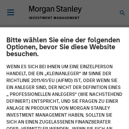
Bitte wählen Sie eine der folgenden
NEWSROOM
Optionen, bevor Sie diese Website
besuchen.
Morgan Stanley Energy
Partners, SPG expands
WENN ES SICH BEI IHNEN UM EINE EINZELPERSON
HANDELT, DIE EIN „KLEINANLEGER“ IM SINNE DER
turbine technology
RICHTLINIE 2011/61/EU (AIFMD) IST, ODER WENN SIE
EIN ANLEGER SIND, DER NICHT DER DEFINITION EINES
partnership with Honeywell
„ PROFESSIONELLEN ANLEGERS“ (WIE NACHSTEHEND
to include Energy Services
DEFINIERT) ENTSPRICHT, UND SIE FRAGEN ZU EINER
ANLAGE IN PRODUKTEN VON MORGAN STANLEY
market
INVESTMENT MANAGEMENT HABEN, SOLLTEN SIE
SICH AN EINEN ZUGELASSENEN FINANZBERATER
ODER -VERMITTLER WENDEN. WENN SIE SICH AN