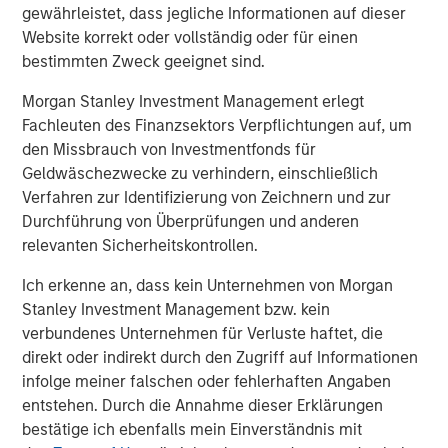
believe that this license for the improved turboshaft
gewährleistet, dass jegliche Informationen auf dieser
technology further differentiates SPG’s product offering
Website korrekt oder vollständig oder für einen
and delivers a drop-in replacement for its current engine
bestimmten Zweck geeignet sind.
providing even greater value to customers.”
Morgan Stanley Investment Management erlegt
SPG continues to serve its energy service, industrial and
Fachleuten des Finanzsektors Verpflichtungen auf, um
marine customers with a complete portfolio of solutions,
den Missbrauch von Investmentfonds für
including a patented controls technology and a
Geldwäschezwecke zu verhindern, einschließlich
proprietary multispeed gearbox delivering a range of
Verfahren zur Identifizierung von Zeichnern und zur
speeds engineered for specific customer applications.
Durchführung von Überprüfungen und anderen
SPG provides a wide range of service plans that include
relevanten Sicherheitskontrollen.
performance monitoring and predictive maintenance,
Ich erkenne an, dass kein Unternehmen von Morgan
further reducing downtime and costs.
Stanley Investment Management bzw. kein
As part of their strategic relationship, Honeywell and SPG
verbundenes Unternehmen für Verluste haftet, die
will continue exploring even higher horsepower engines
direkt oder indirekt durch den Zugriff auf Informationen
and advance the use of alternate and hydrogen blended
infolge meiner falschen oder fehlerhaften Angaben
fuels to further reduce emissions in its equipment.
entstehen. Durch die Annahme dieser Erklärungen
bestätige ich ebenfalls mein Einverständnis mit
For more information on Honeywell’s gas turbine, or