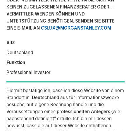
05 JULI 2023
KEINEN ZUGELASSENEN FINANZBERATER ODER -
VERMITTLER WENDEN KÖNNEN UND
UNTERSTÜTZUNG BENÖTIGEN, SENDEN SIE BITTE
EINE E-MAIL AN
CSLUX@MORGANSTANLEY.COM
BROOKSHIRE, TEXAS – July 5, 2023
Sitz
Signal Power Group (“Signal Power" or “SPG”)
Deutschland
announced today an expansion of its partnership with
Funktion
Honeywell to broaden the reach of Honeywell’s storied
Professional Investor
turboshaft turbine engine technology. The latest
turboshaft technology, developed as part of Honeywell’s
T55-714C program, expands the partnership to now
Hiermit bestätige ich, dass ich diese Website von einem
include the energy service market. The advanced
Standort in
Deutschland
aus für Informationszwecke
turboshaft technology has been exclusively licensed to
besuche, auf eigene Rechnung handle und die
Signal Power, which will continue to be the original
Voraussetzungen eines
professionellen Anlegers
(wie
equipment manufacturer, for use in distributed power
nachstehend definiert)
*
erfülle. Ich bin mir dessen
generation, combined heat and power, pressure pumping,
bewusst, dass die auf dieser Website enthaltenen
marine propulsion, and other energy and industrial