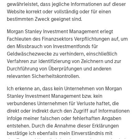
gewährleistet, dass jegliche Informationen auf dieser
On signing the deal on 17 June all parties expressed their
Website korrekt oder vollständig oder für einen
interest in Breitenfeld AG going public in the medium
bestimmten Zweck geeignet sind.
term. “We will be working on a global expansion strategy
for Breitenfeld with significant investments in capacity
Morgan Stanley Investment Management erlegt
expansion,” was the statement of all four parties to the
Fachleuten des Finanzsektors Verpflichtungen auf, um
acquisition contract.
den Missbrauch von Investmentfonds für
Geldwäschezwecke zu verhindern, einschließlich
Verfahren zur Identifizierung von Zeichnern und zur
About Breiteneld AG
Durchführung von Überprüfungen und anderen
relevanten Sicherheitskontrollen.
Breitenfeld was founded more than 65 years ago and
focused on producing specialty, high-grade steel ten
Ich erkenne an, dass kein Unternehmen von Morgan
years ago. Since then, the Company has experienced a
Stanley Investment Management bzw. kein
decade of steady growth. Key industries for Breitenfeld’s
verbundenes Unternehmen für Verluste haftet, die
products include power generation, oil and gas,
direkt oder indirekt durch den Zugriff auf Informationen
mechanical engineering, transportation (aviation and
infolge meiner falschen oder fehlerhaften Angaben
shipbuilding) and tool steel.
entstehen. Durch die Annahme dieser Erklärungen
bestätige ich ebenfalls mein Einverständnis mit
Breitenfeld’s specialty steel plant is located in