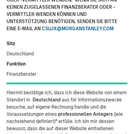
Group agree to acquire an equity stake in Breitenfeld AG
KEINEN ZUGELASSENEN FINANZBERATER ODER -
from the majority shareholders of the Austrian specialty
VERMITTLER WENDEN KÖNNEN UND
steel producer, Fides Privatstiftung and Fortis
UNTERSTÜTZUNG BENÖTIGEN, SENDEN SIE BITTE
Privatstiftung, who recently bought back the shares
EINE E-MAIL AN
CSLUX@MORGANSTANLEY.COM
owned by financial investor DZ Equity Partner GmbH.
Sitz
Pursuant to a definitive agreement, Morgan Stanley
Private Equity and BAST Investment Group have agreed to
Deutschland
acquire a 38.5% stake of Breitenfeld, approximately 90%
Funktion
of which will be owned by Morgan Stanley Private Equity.
DZ Equity Partners held the majority of the stake being
Finanzberater
acquired from Fides Privatstiftung (a foundation owned
by Rudolf Jurak) and Fortis Privatstiftung (a foundation
Hiermit bestätige ich, dass ich diese Website von einem
owned by Herbert Buhl). Fides Privatstiftung remains the
Standort in
Deutschland
aus für Informationszwecke
majority owner of Breitenfeld AG.
besuche, auf eigene Rechnung handle und die
“During the last 10 years, we have been successful in
Voraussetzungen eines
professionellen Anlegers
(wie
positioning ourselves in a specialised niche within the
nachstehend definiert)
*
erfülle. Ich bin mir dessen
steel industry,” said Mr. Jurak, CEO of Breitenfeld AG. “We
bewusst, dass die auf dieser Website enthaltenen