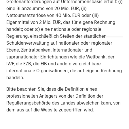
Partners private equity funds.
Größenanforderungen auf Unternehmensbasis erfüllt: (i)
eine Bilanzsumme von 20 Mio. EUR, (ii)
Morgan Stanley is a leading global financial services firm
Nettoumsatzerlöse von 40 Mio. EUR oder (iii)
providing a wide range of investment banking, securities,
Eigenmittel von 2 Mio. EUR, das für eigene Rechnung
investment management, wealth management and credit
handelt; oder (c) eine nationale oder regionale
services. The Firm's employees serve clients worldwide
Regierung, einschließlich Stellen der staatlichen
including corporations, governments, institutions and
Schuldenverwaltung auf nationaler oder regionaler
individuals from more than 600 offices in 33 countries.
Ebene, Zentralbanken, internationaler und
supranationaler Einrichtungen wie die Weltbank, der
IWF, die EZB, die EIB und andere vergleichbare
About BAST
internationale Organisationen, die auf eigene Rechnung
handeln.
BAST AG Value & Invest Development is an Austrian,
privately-owned, neutral and independent financial
Bitte beachten Sie, dass die Definition eines
services company and investment boutique, which
professionellen Anlegers von der Definition der
undertakes special investment, shareholding and capital
Regulierungsbehörde des Landes abweichen kann, von
market projects. Its objective is to increase corporate
dem aus auf die Website zugegriffen wird.
value and assets through the application of capital
market techniques, instruments and use of its network