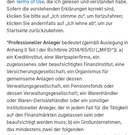
den
Terms of Use
, die ich gelesen und verstanden habe.
Mitterdorf/Wartberg in Styria, Austria where the Company
Sofern die vorstehenden Erklärungen korrekt sind,
also operates a forgery where some of the steel
klicken Sie bitte auf „Ich stimme zu“, um fortzufahren;
produced is forged. The Company’s biggest markets are
klicken Sie andernfalls auf „Ich lehne ab“, um zur
Italy, followed by Austria and Germany.
Startseite zurückzukehren.
*
Professioneller Anleger
bedeutet (gemäß Auslegung in
Anhang II Teil I der Richtlinie 2014/65/EU („MiFID“)): a)
About Morgan Stanley Private Equity
ein Kreditinstitut, eine Wertpapierfirma, ein
Morgan Stanley Private Equity, part of Morgan Stanley
zugelassenes oder beaufsichtigtes Finanzinstitut, eine
Investment Management’s Merchant Banking Division,
Versicherungsgesellschaft, ein Organismus für
makes private equity and equity-related investments on a
gemeinsame Anlagen oder dessen
global basis. Morgan Stanley Private Equity utilizes
Verwaltungsgesellschaft, ein Pensionsfonds oder
Morgan Stanley’s vast resources, including the Firm’s
dessen Verwaltungsgesellschaft, ein Warenhändler
global franchise and relationships with leading
oder Waren-Derivatehändler oder ein sonstiger
corporates, management teams and financial sponsors,
institutioneller Anleger, der in jedem Fall für die Tätigkeit
to source attractive opportunities for its investment
auf den Finanzmärkten zugelassen sein oder
funds.Morgan Stanley’s roots in private equity investing
beaufsichtigt werden muss; b) ein Großunternehmen,
date back to 1985 with the Morgan Stanley Capital
das mindestens zwei der folgenden