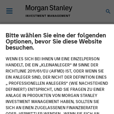
Bitte wählen Sie eine der folgenden
NEWSROOM
Optionen, bevor Sie diese Website
besuchen.
New Equity Partners for
Breitenfeld AG
WENN ES SICH BEI IHNEN UM EINE EINZELPERSON
HANDELT, DIE EIN „KLEINANLEGER“ IM SINNE DER
RICHTLINIE 2011/61/EU (AIFMD) IST, ODER WENN SIE
17 JUNI 2008
EIN ANLEGER SIND, DER NICHT DER DEFINITION EINES
„ PROFESSIONELLEN ANLEGERS“ (WIE NACHSTEHEND
DEFINIERT) ENTSPRICHT, UND SIE FRAGEN ZU EINER
ANLAGE IN PRODUKTEN VON MORGAN STANLEY
INVESTMENT MANAGEMENT HABEN, SOLLTEN SIE
SICH AN EINEN ZUGELASSENEN FINANZBERATER
Morgan Stanley Private Equity and BAST Investment
ODER -VERMITTLER WENDEN. WENN SIE SICH AN