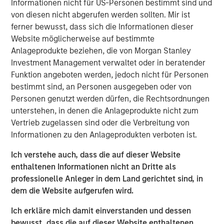
have sustained strong growth in recent years and have an
Informationen nicht für US-Personen bestimmt sind und
excellent outlook for the future.”
von diesen nicht abgerufen werden sollten. Mir ist
ferner bewusst, dass sich die Informationen dieser
Website möglicherweise auf bestimmte
Anlageprodukte beziehen, die von Morgan Stanley
Prestigious Equity Partners
Investment Management verwaltet oder in beratender
Morgan Stanley Private Equity makes private equity and
Funktion angeboten werden, jedoch nicht für Personen
equity related investments on a global basis. To date,
bestimmt sind, an Personen ausgegeben oder von
Morgan Stanley Private Equity and its predecessor funds
Personen genutzt werden dürfen, die Rechtsordnungen
have invested nearly $6.5 billion of equity across a broad
unterstehen, in denen die Anlageprodukte nicht zum
spectrum of industries. This investment is the fourth and
Vertrieb zugelassen sind oder die Verbreitung von
largest industry deal for BAST Unternehmensbeteiligungs
Informationen zu den Anlageprodukten verboten ist.
AG, which was founded 18 months ago by Barbara
Ich verstehe auch, dass die auf dieser Website
Wösner- Sandberg and Stefan Zapotocky. BAST
enthaltenen Informationen nicht an Dritte als
Investment Group is in the process of a share capital
professionelle Anleger in dem Land gerichtet sind, in
increase to raise equity to finance further investment
dem die Website aufgerufen wird.
opportunities.
Ich erkläre mich damit einverstanden und dessen
“The two owners, Mr. Jurak and Mr. Buhl, have an
bewusst, dass die auf dieser Website enthaltenen