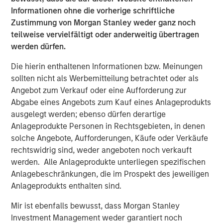
outstanding track record developing Breitenfeld into a
Informationen ohne die vorherige schriftliche
leading company in the specialty steel sector,” said
Zustimmung von Morgan Stanley weder ganz noch
Michael Hehn, Managing Director of Morgan Stanley
teilweise vervielfältigt oder anderweitig übertragen
Private Equity in Europe. “The new investor group will
werden dürfen.
support the company in the next phase of its expansion.”
Die hierin enthaltenen Informationen bzw. Meinungen
“We are very happy about the completion of this
sollten nicht als Werbemitteilung betrachtet oder als
investment in a profitable and well established company.
Angebot zum Verkauf oder eine Aufforderung zur
It is an important step towards our objective of
Abgabe eines Angebots zum Kauf eines Anlageprodukts
developing and further diversifying the BAST industry
ausgelegt werden; ebenso dürfen derartige
portfolio,” said BAST management.
Anlageprodukte Personen in Rechtsgebieten, in denen
Morgan Stanley acted as financial advisor to Morgan
solche Angebote, Aufforderungen, Käufe oder Verkäufe
Stanley Private Equity, and the management company of
rechtswidrig sind, weder angeboten noch verkauft
the BAST group played a major advisory role in arranging
werden. Alle Anlageprodukte unterliegen spezifischen
the deal.
Anlagebeschränkungen, die im Prospekt des jeweiligen
Anlageprodukts enthalten sind.
Mir ist ebenfalls bewusst, dass Morgan Stanley
Medium Term Goal: Capital Markets
Investment Management weder garantiert noch