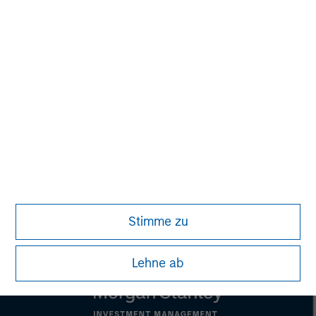
Morgan Stanley Real Estate Investing
Morgan Stanley Real Estate Investing (MSREI) manages
global value-add / opportunistic and regional core / core-
plus real estate investment strategies. The team's
experience encompasses a broad array of asset classes,
geographic regions and investment themes across all
phases of the real estate cycle.
Stimme zu
Lehne ab