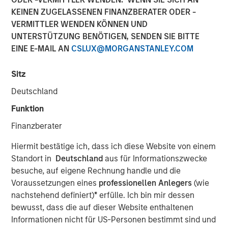
KEINEN ZUGELASSENEN FINANZBERATER ODER -
VERMITTLER WENDEN KÖNNEN UND
NEW YORK — December 18, 2024
UNTERSTÜTZUNG BENÖTIGEN, SENDEN SIE BITTE
EINE E-MAIL AN
CSLUX@MORGANSTANLEY.COM
Morgan Stanley Investment Management, through
investment funds managed by Morgan Stanley Real
Sitz
Estate Investing (MSREI), announced today it has
partnered with Brightview Senior Living (Brightview) to
Deutschland
acquire a portfolio of eight premium senior housing
Funktion
communities from Harrison Street, one of the leading
investment management firms exclusively focused on
Finanzberater
alternative real assets with approximately $56 billion in
Hiermit bestätige ich, dass ich diese Website von einem
assets under management. The portfolio, which
Standort in
Deutschland
aus für Informationszwecke
Brightview originally developed, is comprised of 1,186
besuche, auf eigene Rechnung handle und die
units across the Baltimore, Philadelphia, Providence and
Voraussetzungen eines
professionellen Anlegers
(wie
Boston metropolitan areas. Brightview will continue to
nachstehend definiert)
*
erfülle. Ich bin mir dessen
operate the communities.
bewusst, dass die auf dieser Website enthaltenen
“We are pleased to acquire this high-quality portfolio of
Informationen nicht für US-Personen bestimmt sind und