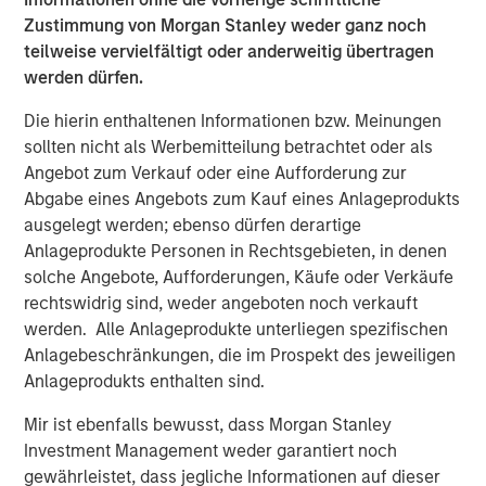
with care options, such as assisted living and nursing
Zustimmung von Morgan Stanley weder ganz noch
facilities.
teilweise vervielfältigt oder anderweitig übertragen
werden dürfen.
Funds managed by MSREI have been actively investing in
senior housing since the sector was dislocated during the
Die hierin enthaltenen Informationen bzw. Meinungen
COVID-19 pandemic and today have an ownership
sollten nicht als Werbemitteilung betrachtet oder als
interest in approximately 30 senior living communities
Angebot zum Verkauf oder eine Aufforderung zur
across the United States with nearly 3,000 independent
Abgabe eines Angebots zum Kauf eines Anlageprodukts
living, assisted living and memory care units.
ausgelegt werden; ebenso dürfen derartige
Anlageprodukte Personen in Rechtsgebieten, in denen
JLL Capital Markets advised the sellers on the transaction
solche Angebote, Aufforderungen, Käufe oder Verkäufe
and secured Freddie Mac acquisition financing for MSREI.
rechtswidrig sind, weder angeboten noch verkauft
werden. Alle Anlageprodukte unterliegen spezifischen
About Brightview
Anlagebeschränkungen, die im Prospekt des jeweiligen
Brightview Senior Living builds, owns, and operates over
Anlageprodukts enthalten sind.
45 award-winning vibrant senior living communities in
Mir ist ebenfalls bewusst, dass Morgan Stanley
eight states along the East Coast: Connecticut, Maryland,
Investment Management weder garantiert noch
Massachusetts, New Jersey, New York, Pennsylvania,
gewährleistet, dass jegliche Informationen auf dieser
Rhode Island, and Virginia. We offer senior Independent