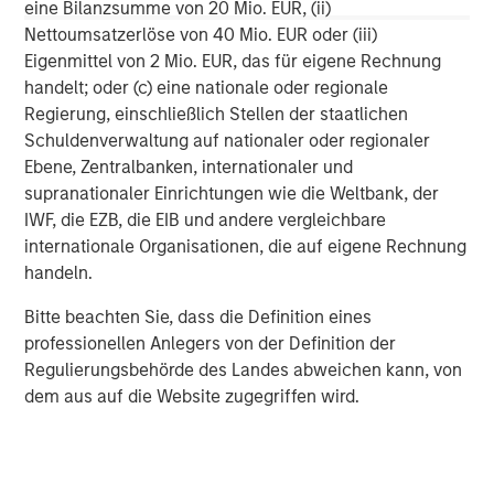
Management strives to provide strong long-term
eine Bilanzsumme von 20 Mio. EUR, (ii)
investment performance, outstanding service, and a
Nettoumsatzerlöse von 40 Mio. EUR oder (iii)
comprehensive suite of investment management
Eigenmittel von 2 Mio. EUR, das für eigene Rechnung
solutions to a diverse client base, which includes
handelt; oder (c) eine nationale oder regionale
governments, institutions, corporations and individuals
Regierung, einschließlich Stellen der staatlichen
worldwide. For further information about Morgan Stanley
Schuldenverwaltung auf nationaler oder regionaler
Investment Management, please visit
Ebene, Zentralbanken, internationaler und
www.morganstanley.com/im
.
supranationaler Einrichtungen wie die Weltbank, der
IWF, die EZB, die EIB und andere vergleichbare
About Morgan Stanley
internationale Organisationen, die auf eigene Rechnung
handeln.
Morgan Stanley (NYSE: MS) is a leading global financial
services firm providing a wide range of investment
Bitte beachten Sie, dass die Definition eines
banking, securities, wealth management and investment
professionellen Anlegers von der Definition der
management services. With offices in 42 countries, the
Regulierungsbehörde des Landes abweichen kann, von
Firm’s employees serve clients worldwide including
dem aus auf die Website zugegriffen wird.
corporations, governments, institutions and individuals.
For further information about Morgan Stanley, please visit
www.morganstanley.com
.