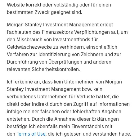
Website korrekt oder vollständig oder für einen
Living, Assisted Living, Enhanced Care, and Wellspring
bestimmten Zweck geeignet sind.
Village™, a specialized neighborhood for people living
with Alzheimer’s disease and other forms of dementia.
Morgan Stanley Investment Management erlegt
Brightview’s award-winning culture has been recognized
Fachleuten des Finanzsektors Verpflichtungen auf, um
at the top of Fortune Magazine’s Best Workplace in Aging
den Missbrauch von Investmentfonds für
Services for five years in a row and is the only senior
Geldwäschezwecke zu verhindern, einschließlich
living company recognized multiple times by Fortune’s
Verfahren zur Identifizierung von Zeichnern und zur
100 Best Companies to Work for, Fortune’s Best
Durchführung von Überprüfungen und anderen
Workplaces for Women, and People Magazine’s
relevanten Sicherheitskontrollen.
Companies that Care. Brightview communities rank in the
top three organizations in the country for the percentage
Ich erkenne an, dass kein Unternehmen von Morgan
of communities awarded U.S. News & World Report’s Best
Stanley Investment Management bzw. kein
Independent Living, Best Assisted Living, and Best
verbundenes Unternehmen für Verluste haftet, die
Memory Care awards.
direkt oder indirekt durch den Zugriff auf Informationen
infolge meiner falschen oder fehlerhaften Angaben
About Morgan Stanley Real Estate Investing
entstehen. Durch die Annahme dieser Erklärungen
bestätige ich ebenfalls mein Einverständnis mit
Morgan Stanley Real Estate Investing (MSREI) is the global
den
Terms of Use
, die ich gelesen und verstanden habe.
private real estate investment management business of