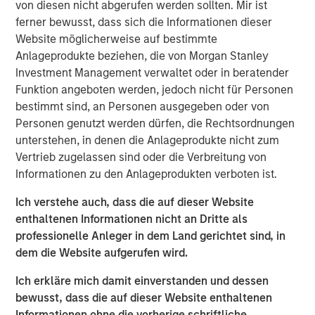
senior housing communities that have demonstrated a
von diesen nicht abgerufen werden sollten. Mir ist
track record of strong operational performance,” said Will
ferner bewusst, dass sich die Informationen dieser
Milam, Head of U.S. Investments at Morgan Stanley Real
Website möglicherweise auf bestimmte
Estate Investing. “Aging demographics, notably the
Anlageprodukte beziehen, die von Morgan Stanley
accelerating growth in the 70- to 85-year-old age group,
Investment Management verwaltet oder in beratender
coupled with Brightview’s 25 years of providing excellent
Funktion angeboten werden, jedoch nicht für Personen
care for their residents make this an attractive investment
bestimmt sind, an Personen ausgegeben oder von
for our investor clients.”
Personen genutzt werden dürfen, die Rechtsordnungen
unterstehen, in denen die Anlageprodukte nicht zum
”We are excited to partner with MSREI as we remain
Vertrieb zugelassen sind oder die Verbreitung von
committed to being a great place to work for our
Informationen zu den Anlageprodukten verboten ist.
associates and a great place to live for our residents,”
said Brian Engle, EVP of Operations for Brightview Senior
Ich verstehe auch, dass die auf dieser Website
Living.
enthaltenen Informationen nicht an Dritte als
professionelle Anleger in dem Land gerichtet sind, in
According to John Burns Research and Consulting, nearly
dem die Website aufgerufen wird.
all 69 million baby boomers will reach 70 or older by
2033. This cohort’s wealth accumulation from the
Ich erkläre mich damit einverstanden und dessen
appreciation in equities and housing in recent years is
bewusst, dass die auf dieser Website enthaltenen
expected to increase demand for quality senior living
Informationen ohne die vorherige schriftliche