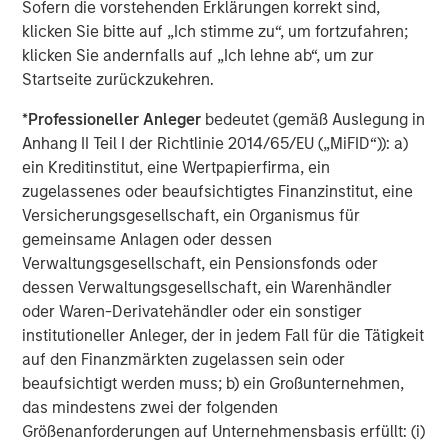
Sofern die vorstehenden Erklärungen korrekt sind,
Morgan Stanley. One of the most active property
klicken Sie bitte auf „Ich stimme zu“, um fortzufahren;
investors in the world for over three decades, MSREI
klicken Sie andernfalls auf „Ich lehne ab“, um zur
employs a patient, disciplined approach through global
Startseite zurückzukehren.
value-add / opportunistic and regional core / core-plus
real estate investment strategies. With 17 offices
*
Professioneller Anleger
bedeutet (gemäß Auslegung in
throughout the U.S., Europe and Asia, regional teams of
Anhang II Teil I der Richtlinie 2014/65/EU („MiFID“)): a)
dedicated real estate professionals combine a unique
ein Kreditinstitut, eine Wertpapierfirma, ein
global perspective with local presence and significant
zugelassenes oder beaufsichtigtes Finanzinstitut, eine
transaction execution expertise. MSREI currently
Versicherungsgesellschaft, ein Organismus für
manages $53 billion of gross real estate assets
gemeinsame Anlagen oder dessen
worldwide on behalf of its clients.
Verwaltungsgesellschaft, ein Pensionsfonds oder
dessen Verwaltungsgesellschaft, ein Warenhändler
About Morgan Stanley Investment Management
oder Waren-Derivatehändler oder ein sonstiger
Morgan Stanley Investment Management, together with
institutioneller Anleger, der in jedem Fall für die Tätigkeit
its investment advisory affiliates, has more than 1,300
auf den Finanzmärkten zugelassen sein oder
investment professionals around the world and $1.6
beaufsichtigt werden muss; b) ein Großunternehmen,
trillion in assets under management or supervision as of
das mindestens zwei der folgenden
September 30, 2024. Morgan Stanley Investment
Größenanforderungen auf Unternehmensbasis erfüllt: (i)