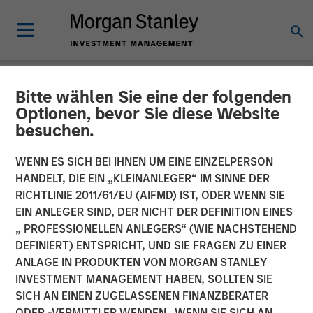
Bitte wählen Sie eine der folgenden
NEWSROOM
Optionen, bevor Sie diese Website
besuchen.
Morgan Stanley Real Estate
Investing Acquires
WENN ES SICH BEI IHNEN UM EINE EINZELPERSON
HANDELT, DIE EIN „KLEINANLEGER“ IM SINNE DER
Brightview Senior Living
RICHTLINIE 2011/61/EU (AIFMD) IST, ODER WENN SIE
EIN ANLEGER SIND, DER NICHT DER DEFINITION EINES
Portfolio
„ PROFESSIONELLEN ANLEGERS“ (WIE NACHSTEHEND
DEFINIERT) ENTSPRICHT, UND SIE FRAGEN ZU EINER
ANLAGE IN PRODUKTEN VON MORGAN STANLEY
18 DEZEMBER 2024
INVESTMENT MANAGEMENT HABEN, SOLLTEN SIE
SICH AN EINEN ZUGELASSENEN FINANZBERATER
ODER -VERMITTLER WENDEN. WENN SIE SICH AN