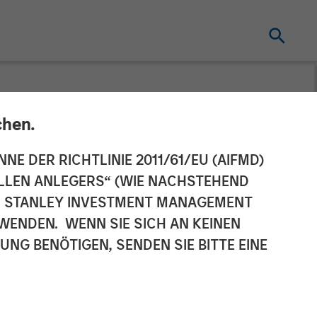
chen.
ement Raises
NNE DER RICHTLINIE 2011/61/EU (AIFMD)
NELLEN ANLEGERS“ (WIE NACHSTEHEND
Partners VII
AN STANLEY INVESTMENT MANAGEMENT
WENDEN. WENN SIE SICH AN KEINEN
G BENÖTIGEN, SENDEN SIE BITTE EINE