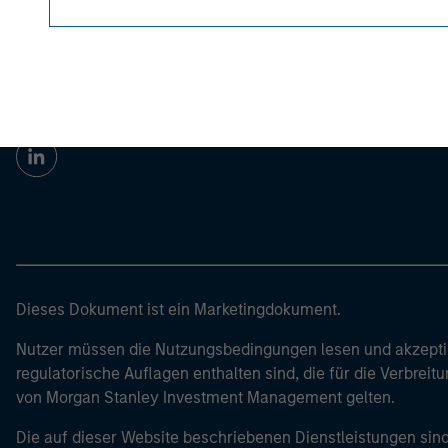
Morgan Stan
Morgan Stan
Dieses Dokument ist ein Marketingdokument.
Nutzer müssen die Nutzungsbedingungen lesen und akzeptie
regulatorische Auflagen enthalten sind, die für die Verbrei
von Morgan Stanley Investment Management gelten.
Die auf dieser Website beschriebenen Dienstleistungen sind