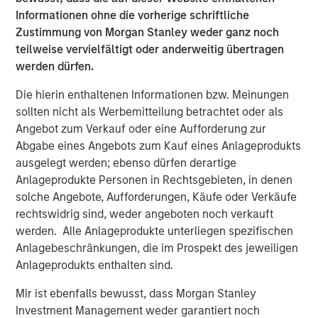
cargo risk management, providing critical solutions to
Informationen ohne die vorherige schriftliche
customers navigating increasing supply chain complexity
Zustimmung von Morgan Stanley weder ganz noch
and disruptions,” said Jake Van Koevering, Partner in
teilweise vervielfältigt oder anderweitig übertragen
MSIM’s 1GT. “Overhaul’s proprietary software solution
werden dürfen.
enables customers to increase the security and
efficiency of their supply chain operations, while
Die hierin enthaltenen Informationen bzw. Meinungen
reducing their emissions by unlocking lower carbon
sollten nicht als Werbemitteilung betrachtet oder als
transportation modes for high-value products.”
Angebot zum Verkauf oder eine Aufforderung zur
Abgabe eines Angebots zum Kauf eines Anlageprodukts
“We are very much looking forward to bringing the full
ausgelegt werden; ebenso dürfen derartige
scope of Morgan Stanley’s global platform to support
Anlageprodukte Personen in Rechtsgebieten, in denen
Overhaul’s compelling sustainability proposition as Barry
solche Angebote, Aufforderungen, Käufe oder Verkäufe
and the team move forward into the next phase of the
rechtswidrig sind, weder angeboten noch verkauft
company’s growth,” added Vikram Raju, MSIM’s Head of
werden. Alle Anlageprodukte unterliegen spezifischen
Climate Private Equity Investing.
Anlagebeschränkungen, die im Prospekt des jeweiligen
Anlageprodukts enthalten sind.
Overhaul safeguards over $1.4 trillion in cargo trade
continuously, achieving a 99.9% shipment protection
Mir ist ebenfalls bewusst, dass Morgan Stanley
rate. The Company aims to remain at the forefront of
Investment Management weder garantiert noch
enabling businesses to build world-class, secure, and