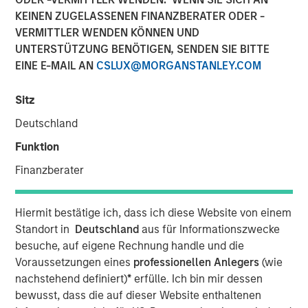
KEINEN ZUGELASSENEN FINANZBERATER ODER -
VERMITTLER WENDEN KÖNNEN UND
NEW YORK - August 20, 2025
UNTERSTÜTZUNG BENÖTIGEN, SENDEN SIE BITTE
EINE E-MAIL AN
CSLUX@MORGANSTANLEY.COM
Morgan Stanley Investment Management (MSIM)
announced today that the 1GT climate private equity
Sitz
strategy (1GT) participated in the $105 million Series C
Deutschland
equity financing of Overhaul Group (Overhaul or the
Company), a global leader of in-transit cargo risk
Funktion
management solutions. The Series C funding round was
Finanzberater
led by Springcoast Partners with participation from
existing investor Edison Partners. This growth investment
will support Overhaul’s continued technological
Hiermit bestätige ich, dass ich diese Website von einem
advancement and strategic acquisition roadmap to
Standort in
Deutschland
aus für Informationszwecke
establish a leading real-time supply chain risk
besuche, auf eigene Rechnung handle und die
management and intelligence platform.
Voraussetzungen eines
professionellen Anlegers
(wie
nachstehend definiert)
*
erfülle. Ich bin mir dessen
Overhaul was founded in 2016 with the vision of providing
bewusst, dass die auf dieser Website enthaltenen
a single, unified platform for in-transit supply chain