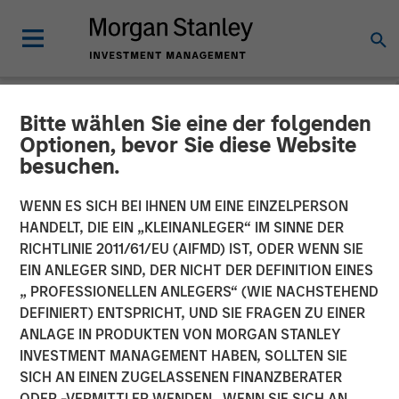
Bitte wählen Sie eine der folgenden
NEWSROOM
Optionen, bevor Sie diese Website
besuchen.
Morgan Stanley Investment
Management’s 1GT Invests
WENN ES SICH BEI IHNEN UM EINE EINZELPERSON
HANDELT, DIE EIN „KLEINANLEGER“ IM SINNE DER
in Series C Funding for
RICHTLINIE 2011/61/EU (AIFMD) IST, ODER WENN SIE
EIN ANLEGER SIND, DER NICHT DER DEFINITION EINES
Overhaul Group
„ PROFESSIONELLEN ANLEGERS“ (WIE NACHSTEHEND
DEFINIERT) ENTSPRICHT, UND SIE FRAGEN ZU EINER
ANLAGE IN PRODUKTEN VON MORGAN STANLEY
20 AUGUST 2025
INVESTMENT MANAGEMENT HABEN, SOLLTEN SIE
SICH AN EINEN ZUGELASSENEN FINANZBERATER
ODER -VERMITTLER WENDEN. WENN SIE SICH AN