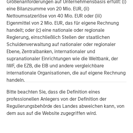
Größenanforderungen auf Unternehmensbasis erfüllt: (i)
and Europe, with an emphasis on driving significant
eine Bilanzsumme von 20 Mio. EUR, (ii)
organic growth by leveraging the global breadth of
Nettoumsatzerlöse von 40 Mio. EUR oder (iii)
Morgan Stanley capabilities. For further information,
Eigenmittel von 2 Mio. EUR, das für eigene Rechnung
please visit https://www.morganstanley.com/im/1gt.
handelt; oder (c) eine nationale oder regionale
Regierung, einschließlich Stellen der staatlichen
About Morgan Stanley Investment Management
Schuldenverwaltung auf nationaler oder regionaler
Morgan Stanley Investment Management, together with
Ebene, Zentralbanken, internationaler und
its investment advisory affiliates, has more than 1,300
supranationaler Einrichtungen wie die Weltbank, der
investment professionals around the world and $1.7
IWF, die EZB, die EIB und andere vergleichbare
trillion in assets under management or supervision as of
internationale Organisationen, die auf eigene Rechnung
June 30, 2025. Morgan Stanley Investment Management
handeln.
strives to provide strong long-term investment
Bitte beachten Sie, dass die Definition eines
performance, outstanding service, and a comprehensive
professionellen Anlegers von der Definition der
suite of investment management solutions to a diverse
Regulierungsbehörde des Landes abweichen kann, von
client base, which includes governments, institutions,
dem aus auf die Website zugegriffen wird.
corporations and individuals worldwide. For further
information about Morgan Stanley Investment
Management, please visit