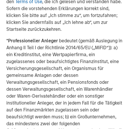
den
Terms of Use
, die ich gelesen und verstanden habe.
clients such as Microsoft, Bristol Myers Squibb, Dyson,
Sofern die vorstehenden Erklärungen korrekt sind,
and CEVA Logistics. For more information, visit
over-
klicken Sie bitte auf „Ich stimme zu“, um fortzufahren;
haul.com
, and follow them on
LinkedIn
,
X
, and
Facebook
.
klicken Sie andernfalls auf „Ich lehne ab“, um zur
Startseite zurückzukehren.
About Springcoast Partners
*
Professioneller Anleger
bedeutet (gemäß Auslegung in
Established in 2023, Springcoast is a New York-based
Anhang II Teil I der Richtlinie 2014/65/EU („MiFID“)): a)
growth equity firm focused on partnering with market
ein Kreditinstitut, eine Wertpapierfirma, ein
leading software and technology companies. To learn
zugelassenes oder beaufsichtigtes Finanzinstitut, eine
more about Springcoast, please
Versicherungsgesellschaft, ein Organismus für
visit
www.springcoast.com
gemeinsame Anlagen oder dessen
About Morgan Stanley Climate Private Equity
Verwaltungsgesellschaft, ein Pensionsfonds oder
dessen Verwaltungsgesellschaft, ein Warenhändler
Morgan Stanley Climate Private Equity manages 1GT, a
oder Waren-Derivatehändler oder ein sonstiger
strategy that invests in growth companies delivering
institutioneller Anleger, der in jedem Fall für die Tätigkeit
innovative climate solutions that meaningfully
auf den Finanzmärkten zugelassen sein oder
decarbonize the global economy. The strategy is focused
beaufsichtigt werden muss; b) ein Großunternehmen,
on scaling opportunities in the Power, Mobility, Food &
das mindestens zwei der folgenden
Agriculture, and Circularity themes across North America