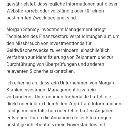
gewährleistet, dass jegliche Informationen auf dieser
resilient operations, especially during unprecedented
Website korrekt oder vollständig oder für einen
global supply chain changes.
bestimmten Zweck geeignet sind.
About Overhaul Group, Inc.
Morgan Stanley Investment Management erlegt
Fachleuten des Finanzsektors Verpflichtungen auf, um
Founded in 2016 with offices around the world, Overhaul
den Missbrauch von Investmentfonds für
is the global leader in active supply chain risk
Geldwäschezwecke zu verhindern, einschließlich
management and intelligence. Overhaul protects
Verfahren zur Identifizierung von Zeichnern und zur
shippers and 3PLs from in-transit cargo delays, damage,
Durchführung von Überprüfungen und anderen
theft, and spoilage through advanced software and
relevanten Sicherheitskontrollen.
monitoring solutions. With 7 global monitoring control
towers strategically located worldwide, Overhaul offers
Ich erkenne an, dass kein Unternehmen von Morgan
continuous cargo protection and immediate, proactive
Stanley Investment Management bzw. kein
responses to threats. Overhaul maintains a strong, direct
verbundenes Unternehmen für Verluste haftet, die
partnership with law enforcement agencies, ensuring
direkt oder indirekt durch den Zugriff auf Informationen
rapid recovery and intervention in the event of theft.
infolge meiner falschen oder fehlerhaften Angaben
Trusted by leading enterprises, Overhaul serves
entstehen. Durch die Annahme dieser Erklärungen
industries including pharmaceuticals, healthcare,
bestätige ich ebenfalls mein Einverständnis mit
technology, logistics, retail, and food and beverage, with