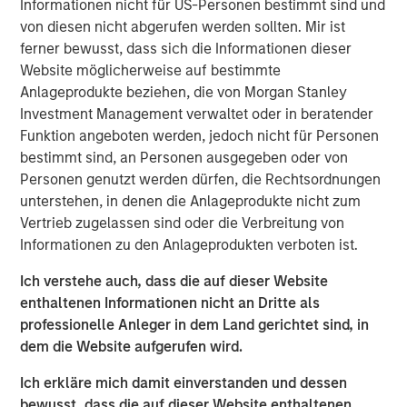
Informationen nicht für US-Personen bestimmt sind und
management, operating around the world. The
von diesen nicht abgerufen werden sollten. Mir ist
Company’s proprietary IoT-enabled software provides
ferner bewusst, dass sich die Informationen dieser
real-time cargo tracking and protection, while proactively
Website möglicherweise auf bestimmte
responding to threats to asset integrity.
Anlageprodukte beziehen, die von Morgan Stanley
Investment Management verwaltet oder in beratender
“We appreciate our partnership with Springcoast and
Funktion angeboten werden, jedoch nicht für Personen
Edison and are thrilled to welcome Morgan Stanley to the
bestimmt sind, an Personen ausgegeben oder von
Overhaul journey,” said Barry Conlon, CEO of Overhaul.
Personen genutzt werden dürfen, die Rechtsordnungen
“Their backing not only validates our mission to build the
unterstehen, in denen die Anlageprodukte nicht zum
world’s most secure and intelligent supply chain platform
Vertrieb zugelassen sind oder die Verbreitung von
but also equips us with the resources to accelerate
Informationen zu den Anlageprodukten verboten ist.
innovation, expand our global reach, and continue
delivering unmatched value to our customers. With this
Ich verstehe auch, dass die auf dieser Website
new partnership, we’re advancing our commitment to
enthaltenen Informationen nicht an Dritte als
sustainability, resilience, and operational excellence at a
professionelle Anleger in dem Land gerichtet sind, in
critical moment in global logistics.”
dem die Website aufgerufen wird.
“Overhaul operates at the intersection of two large and
Ich erkläre mich damit einverstanden und dessen
growing markets of supply chain visibility software and
bewusst, dass die auf dieser Website enthaltenen