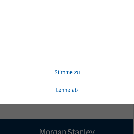
MSIM Spokesperson
Vikram Raju
Managing Director
Stimme zu
Lehne ab