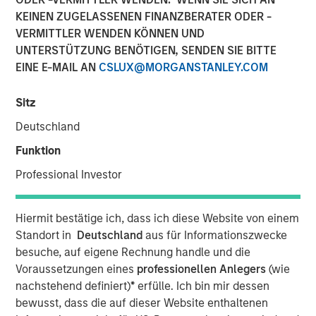
KEINEN ZUGELASSENEN FINANZBERATER ODER -
New York & San Francisco – April 02, 2024 9:00 AM ET
VERMITTLER WENDEN KÖNNEN UND
Investment funds managed by Morgan Stanley Capital
UNTERSTÜTZUNG BENÖTIGEN, SENDEN SIE BITTE
Partners (“MSCP”), the middle-market focused private
EINE E-MAIL AN
CSLUX@MORGANSTANLEY.COM
equity team at Morgan Stanley Investment Management,
today announced it has acquired Resource Innovations
Sitz
(“RI” or the “Company”), a leading tech-enabled services
Deutschland
company focused on energy efficiency and sustainability.
Under the terms of the agreement, MSCP acquired a
Funktion
controlling interest in the Company from BV Investment
Professional Investor
Partners and certain other shareholders. Founder Lauren
Casentini will continue as the Chief Executive Officer of
RI and remain a significant equity holder in the Company
Hiermit bestätige ich, dass ich diese Website von einem
following the completion of the transaction.
Standort in
Deutschland
aus für Informationszwecke
besuche, auf eigene Rechnung handle und die
Headquartered in the San Francisco Bay Area, RI provides
Voraussetzungen eines
professionellen Anlegers
(wie
advisory services, program management services and
nachstehend definiert)
*
erfülle. Ich bin mir dessen
software to utility, government and corporate clients in
bewusst, dass die auf dieser Website enthaltenen
the areas of energy efficiency and decarbonization with