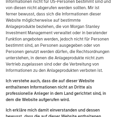
Informationen nicht für US-Personen bestimmt sind und
the goal of lowering energy costs, reducing waste,
von diesen nicht abgerufen werden sollten. Mir ist
cutting greenhouse gas emissions and improving grid
ferner bewusst, dass sich die Informationen dieser
resiliency. The Company is a recognized leader in
Website möglicherweise auf bestimmte
working with utilities to develop and implement both
Anlageprodukte beziehen, die von Morgan Stanley
traditional energy efficiency programs, including lighting,
Investment Management verwaltet oder in beratender
weatherization and controls, as well as emerging growth
Funktion angeboten werden, jedoch nicht für Personen
areas such as electric vehicle charging, distributed solar
bestimmt sind, an Personen ausgegeben oder von
and demand response.
Personen genutzt werden dürfen, die Rechtsordnungen
unterstehen, in denen die Anlageprodukte nicht zum
Commenting on the acquisition, Eric Kanter, Managing
Vertrieb zugelassen sind oder die Verbreitung von
Director and Head of Industrial Services at MSCP, said:
Informationen zu den Anlageprodukten verboten ist.
“Resource Innovations’ tech-enabled services help turn
energy policy goals into reality. The Company supports
Ich verstehe auch, dass die auf dieser Website
core energy efficiency needs while seeking to address
enthaltenen Informationen nicht an Dritte als
the next phase of clean energy transition challenges
professionelle Anleger in dem Land gerichtet sind, in
being faced across the United States. We believe the
dem die Website aufgerufen wird.
Company’s record of consistent growth and ability to
expand into these emerging areas with tremendous
Ich erkläre mich damit einverstanden und dessen
market potential have paved the way for continued
bewusst, dass die auf dieser Website enthaltenen