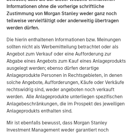
opportunity. Under industry veteran Lauren Casentini’s
Informationen ohne die vorherige schriftliche
leadership, we believe this purpose-built team is poised
Zustimmung von Morgan Stanley weder ganz noch
for the next step in helping communities on their energy
teilweise vervielfältigt oder anderweitig übertragen
transition journey. We look forward to working together as
werden dürfen.
we seek to advance RI’s leadership position and continue
Die hierin enthaltenen Informationen bzw. Meinungen
expanding the company through organic growth and
sollten nicht als Werbemitteilung betrachtet oder als
M&A.”
Angebot zum Verkauf oder eine Aufforderung zur
Ms. Casentini stated, “MSCP’s investment is a recognition
Abgabe eines Angebots zum Kauf eines Anlageprodukts
of the tremendous growth we have experienced over the
ausgelegt werden; ebenso dürfen derartige
past several years and validates the hard work our team
Anlageprodukte Personen in Rechtsgebieten, in denen
does to deliver innovative, differentiated solutions for our
solche Angebote, Aufforderungen, Käufe oder Verkäufe
customers. I look forward to working together with
rechtswidrig sind, weder angeboten noch verkauft
Morgan Stanley Capital Partners to continue to grow our
werden. Alle Anlageprodukte unterliegen spezifischen
Company.”
Anlagebeschränkungen, die im Prospekt des jeweiligen
Anlageprodukts enthalten sind.
MSCP’s acquisition of Resource Innovations represents its
third investment in industrials and outsourced services,
Mir ist ebenfalls bewusst, dass Morgan Stanley
following the acquisition of Apex in 2023 and Alliance
Investment Management weder garantiert noch