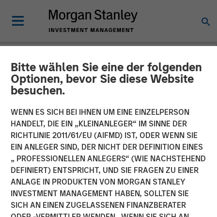
Bitte wählen Sie eine der folgenden
NEWSROOM
Optionen, bevor Sie diese Website
besuchen.
Morgan Stanley Capital
Partners Acquires Resource
WENN ES SICH BEI IHNEN UM EINE EINZELPERSON
HANDELT, DIE EIN „KLEINANLEGER“ IM SINNE DER
Innovations
RICHTLINIE 2011/61/EU (AIFMD) IST, ODER WENN SIE
EIN ANLEGER SIND, DER NICHT DER DEFINITION EINES
„ PROFESSIONELLEN ANLEGERS“ (WIE NACHSTEHEND
02 APRIL 2024
DEFINIERT) ENTSPRICHT, UND SIE FRAGEN ZU EINER
ANLAGE IN PRODUKTEN VON MORGAN STANLEY
INVESTMENT MANAGEMENT HABEN, SOLLTEN SIE
SICH AN EINEN ZUGELASSENEN FINANZBERATER
ODER -VERMITTLER WENDEN. WENN SIE SICH AN