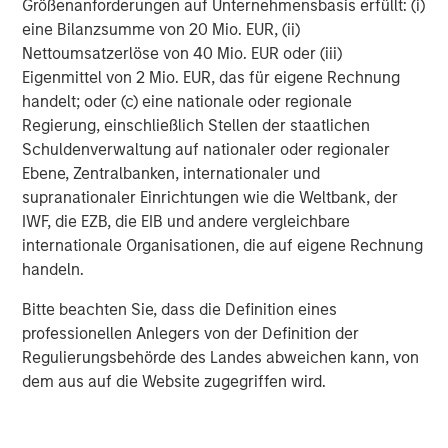
Größenanforderungen auf Unternehmensbasis erfüllt: (i)
Morgan Stanley Capital Partners manages a middle-
eine Bilanzsumme von 20 Mio. EUR, (ii)
market private equity platform with a strong focus on
Nettoumsatzerlöse von 40 Mio. EUR oder (iii)
value creation. The team has invested capital in a broad
Eigenmittel von 2 Mio. EUR, das für eigene Rechnung
spectrum of industries for over two decades.
handelt; oder (c) eine nationale oder regionale
Regierung, einschließlich Stellen der staatlichen
Schuldenverwaltung auf nationaler oder regionaler
Ebene, Zentralbanken, internationaler und
MSIM Spokesperson
supranationaler Einrichtungen wie die Weltbank, der
IWF, die EZB, die EIB und andere vergleichbare
internationale Organisationen, die auf eigene Rechnung
handeln.
David N. Miller
Bitte beachten Sie, dass die Definition eines
Managing Director
professionellen Anlegers von der Definition der
Regulierungsbehörde des Landes abweichen kann, von
dem aus auf die Website zugegriffen wird.
Aaron Sack
Managing Director