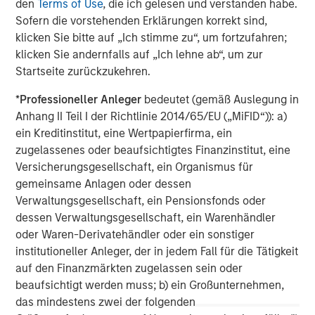
den
Terms of Use
, die ich gelesen und verstanden habe.
significant organic and acquisition growth through an
Sofern die vorstehenden Erklärungen korrekt sind,
operationally focused approach. For further information
klicken Sie bitte auf „Ich stimme zu“, um fortzufahren;
about Morgan Stanley Capital Partners, please visit
klicken Sie andernfalls auf „Ich lehne ab“, um zur
www.morganstanley.com/im/capitalpartners
.
Startseite zurückzukehren.
About Resource Innovations
*
Professioneller Anleger
bedeutet (gemäß Auslegung in
Anhang II Teil I der Richtlinie 2014/65/EU („MiFID“)): a)
Resource Innovations is accelerating the transition to
ein Kreditinstitut, eine Wertpapierfirma, ein
clean energy, serving as a trusted partner to utilities and
zugelassenes oder beaufsichtigtes Finanzinstitut, eine
governments in energy efficiency and decarbonization
Versicherungsgesellschaft, ein Organismus für
planning. Since its inception in 2016 under a bold and
gemeinsame Anlagen oder dessen
urgent vision to address climate change and energy
Verwaltungsgesellschaft, ein Pensionsfonds oder
equity, Resource Innovations has been included in the Inc.
dessen Verwaltungsgesellschaft, ein Warenhändler
5000 List of America’s Fastest Growing Companies three
oder Waren-Derivatehändler oder ein sonstiger
times. Visit
resource-innovations.com
to learn more about
institutioneller Anleger, der in jedem Fall für die Tätigkeit
how we are accelerating the clean energy transition and
auf den Finanzmärkten zugelassen sein oder
leading the charge to power change.
beaufsichtigt werden muss; b) ein Großunternehmen,
das mindestens zwei der folgenden
Morgan Stanley Capital Partners