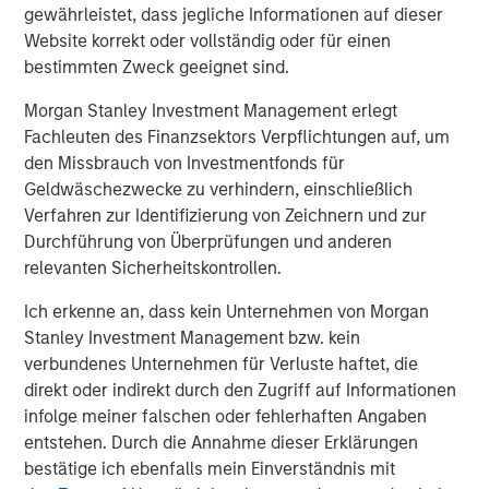
Technical Group in 2021.
gewährleistet, dass jegliche Informationen auf dieser
Website korrekt oder vollständig oder für einen
Jones Day served as legal counsel to MSCP and Harris
bestimmten Zweck geeignet sind.
Williams served as financial advisor. Global Counsel
served as MSCP’s regulatory and policy advisor. Latham &
Morgan Stanley Investment Management erlegt
Watkins served as legal counsel to Resource Innovations
Fachleuten des Finanzsektors Verpflichtungen auf, um
and BV Investment Partners, and Jefferies LLC served as
den Missbrauch von Investmentfonds für
financial advisor.
Geldwäschezwecke zu verhindern, einschließlich
Verfahren zur Identifizierung von Zeichnern und zur
About Morgan Stanley Capital Partners
Durchführung von Überprüfungen und anderen
relevanten Sicherheitskontrollen.
Morgan Stanley Capital Partners, part of Morgan Stanley
Investment Management, is a leading middle-market
Ich erkenne an, dass kein Unternehmen von Morgan
private equity platform established in 1986 that focuses
Stanley Investment Management bzw. kein
on privately negotiated equity and equity-related
verbundenes Unternehmen für Verluste haftet, die
investments primarily in North America. Morgan Stanley
direkt oder indirekt durch den Zugriff auf Informationen
Capital Partners seeks to create value in portfolio
infolge meiner falschen oder fehlerhaften Angaben
companies primarily in a series of subsectors in the
entstehen. Durch die Annahme dieser Erklärungen
business services, consumer, healthcare, education and
bestätige ich ebenfalls mein Einverständnis mit
industrials markets with an emphasis on driving