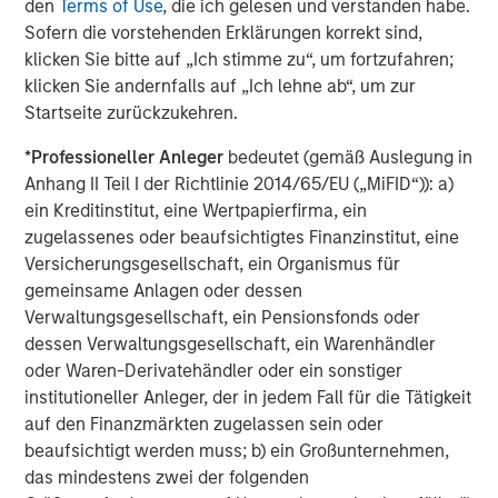
den
Terms of Use
, die ich gelesen und verstanden habe.
make a mark at the global level as a leading
Sofern die vorstehenden Erklärungen korrekt sind,
cardiovascular focused medical devices company from
klicken Sie bitte auf „Ich stimme zu“, um fortzufahren;
India. Samara’s investment in late 2016 was a result of
klicken Sie andernfalls auf „Ich lehne ab“, um zur
the high potential we saw in the sector and capabilities
Startseite zurückzukehren.
within SMT to emerge as the market leader. The new up-
round and fund raise validates our thesis and further
*
Professioneller Anleger
bedeutet (gemäß Auslegung in
strengthens the balance sheet of the company.” adds
Anhang II Teil I der Richtlinie 2014/65/EU („MiFID“)): a)
Abhishek Kabra, Director at Samara Capital.
ein Kreditinstitut, eine Wertpapierfirma, ein
zugelassenes oder beaufsichtigtes Finanzinstitut, eine
About SMT
Versicherungsgesellschaft, ein Organismus für
Established in 2001, and headquartered in Gujarat, SMT is
gemeinsame Anlagen oder dessen
the largest developer and manufacturer of precision
Verwaltungsgesellschaft, ein Pensionsfonds oder
engineered cardiac products in India. The Company has a
dessen Verwaltungsgesellschaft, ein Warenhändler
wide product portfolio, including coronary stents (drug-
oder Waren-Derivatehändler oder ein sonstiger
eluting and bare-metal), renal stents, PTCA balloon
institutioneller Anleger, der in jedem Fall für die Tätigkeit
catheters and other cardiac accessories in India and
auf den Finanzmärkten zugelassen sein oder
abroad. SMT has a manufacturing facility in the special
beaufsichtigt werden muss; b) ein Großunternehmen,
economic zone in Surat in Gujarat and a R&D center in
das mindestens zwei der folgenden