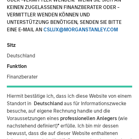
12 JANUAR 2018
KEINEN ZUGELASSENEN FINANZBERATER ODER -
VERMITTLER WENDEN KÖNNEN UND
UNTERSTÜTZUNG BENÖTIGEN, SENDEN SIE BITTE
EINE E-MAIL AN
CSLUX@MORGANSTANLEY.COM
MUMBAI, MAHARASHTRA, INDIA — January 12, 2018,
Sitz
5:45 IST (12:15PM GMT)
Deutschland
SMT, the leading manufacturer of cardiac stents in India,
Funktion
is pleased to announce that it has successfully raised
Finanzberater
equity to the tune of Rs. 230 crore in a funding round led
by Morgan Stanley Private Equity Asia. Existing Investor
Samara Capital also participated in the round.
Hiermit bestätige ich, dass ich diese Website von einem
Standort in
Deutschland
aus für Informationszwecke
Founded by Mr. Dhirajlal Kotadia in 2001, SMT became an
besuche, auf eigene Rechnung handle und die
early champion of the ‘Make in India’ initiative by being
Voraussetzungen eines
professionellen Anlegers
(wie
one of the first companies in Asia to indigenously develop
nachstehend definiert)
*
erfülle. Ich bin mir dessen
& manufacture coronary stents. Today, SMT is the largest
bewusst, dass die auf dieser Website enthaltenen
developer, manufacturer and market leader of minimally