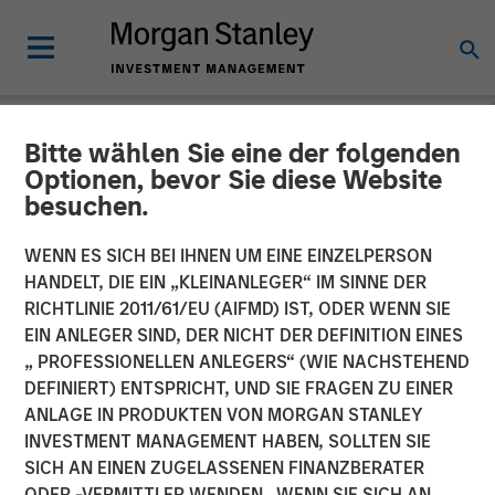
Bitte wählen Sie eine der folgenden
NEWSROOM
Optionen, bevor Sie diese Website
besuchen.
SMT (Sahajanand Medical
Technologies) Raises INR
WENN ES SICH BEI IHNEN UM EINE EINZELPERSON
HANDELT, DIE EIN „KLEINANLEGER“ IM SINNE DER
230 Crores of Equity
RICHTLINIE 2011/61/EU (AIFMD) IST, ODER WENN SIE
EIN ANLEGER SIND, DER NICHT DER DEFINITION EINES
Capital in a Round Led by a
„ PROFESSIONELLEN ANLEGERS“ (WIE NACHSTEHEND
Fund Managed by Morgan
DEFINIERT) ENTSPRICHT, UND SIE FRAGEN ZU EINER
ANLAGE IN PRODUKTEN VON MORGAN STANLEY
Stanley Private Equity Asia
INVESTMENT MANAGEMENT HABEN, SOLLTEN SIE
SICH AN EINEN ZUGELASSENEN FINANZBERATER
ODER -VERMITTLER WENDEN. WENN SIE SICH AN