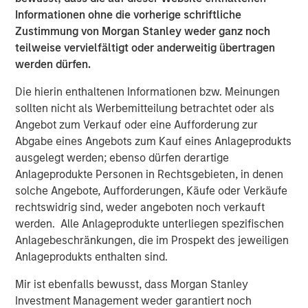
As part of the current transaction, a fund managed by
Informationen ohne die vorherige schriftliche
Morgan Stanley Private Equity Asia has invested INR
Zustimmung von Morgan Stanley weder ganz noch
160cr in primary capital into the Company for a minority
teilweise vervielfältigt oder anderweitig übertragen
stake. SMT’s existing institutional investor, Samara Capital
werden dürfen.
also participated in the round. KPMG India Private Limited
served as an exclusive financial advisor to SMT for the
Die hierin enthaltenen Informationen bzw. Meinungen
transaction.
sollten nicht als Werbemitteilung betrachtet oder als
Angebot zum Verkauf oder eine Aufforderung zur
The proceeds from the transaction will be used to finance
Abgabe eines Angebots zum Kauf eines Anlageprodukts
SMT’s strong organic growth, achieve synergistic
ausgelegt werden; ebenso dürfen derartige
acquisitions and build an aggressive R&D program for a
Anlageprodukte Personen in Rechtsgebieten, in denen
further expansion of its portfolio of innovative lifesaving
solche Angebote, Aufforderungen, Käufe oder Verkäufe
medical devices.
rechtswidrig sind, weder angeboten noch verkauft
Speaking on the transaction, Bhargav Kotadia, Managing
werden. Alle Anlageprodukte unterliegen spezifischen
Director of SMT, remarked, “We are proud to partner with
Anlagebeschränkungen, die im Prospekt des jeweiligen
a pedigree investor like Morgan Stanley Private Equity
Anlageprodukts enthalten sind.
Asia in our journey of becoming a global leader of
Mir ist ebenfalls bewusst, dass Morgan Stanley
cardiovascular devices. The proceeds from this
Investment Management weder garantiert noch
investment round will bolster further expansion in