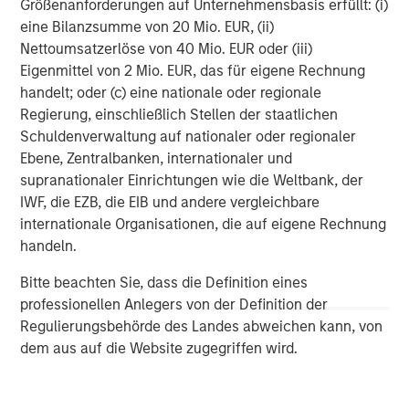
Dublin, Ireland. SMT is ISO 9001, ISO 13485, ANVISA and
Größenanforderungen auf Unternehmensbasis erfüllt: (i)
WHO-GMP certified. The Company’s products are CE
eine Bilanzsumme von 20 Mio. EUR, (ii)
certified. SMT is part of the Sahajanand Group of
Nettoumsatzerlöse von 40 Mio. EUR oder (iii)
Companies (for more information, please visit
Eigenmittel von 2 Mio. EUR, das für eigene Rechnung
http://smtpl.com/
).
handelt; oder (c) eine nationale oder regionale
Regierung, einschließlich Stellen der staatlichen
About Morgan Stanley Private Equity Asia
Schuldenverwaltung auf nationaler oder regionaler
Ebene, Zentralbanken, internationaler und
Morgan Stanley Private Equity Asia (“MSPEA”) is one of
supranationaler Einrichtungen wie die Weltbank, der
the leading private equity investors in Asia-Pacific,
IWF, die EZB, die EIB und andere vergleichbare
having invested in the region for over 20 years. MSPEA
internationale Organisationen, die auf eigene Rechnung
invests primarily in highly structured minority
handeln.
investments and control buyouts in growth-oriented
companies. The experienced investment team is led by
Bitte beachten Sie, dass die Definition eines
senior professionals with extensive industry relationships,
professionellen Anlegers von der Definition der
in-depth market knowledge and the ability to apply
Regulierungsbehörde des Landes abweichen kann, von
international investment principles within each local
dem aus auf die Website zugegriffen wird.
context.
MSPEA, a part of Morgan Stanley Investment