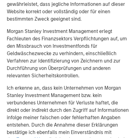
gewährleistet, dass jegliche Informationen auf dieser
overseas markets and assist in building our pipeline of
Website korrekt oder vollständig oder für einen
next generation cardiovascular products. As proud early
bestimmten Zweck geeignet sind.
champions of ‘Make in India’, we look forward to making
India a global powerhouse for critical medical devices in
Morgan Stanley Investment Management erlegt
the near future.”
Fachleuten des Finanzsektors Verpflichtungen auf, um
den Missbrauch von Investmentfonds für
Arjun Saigal, Co-head of Morgan Stanley Private Equity
Geldwäschezwecke zu verhindern, einschließlich
Asia in India, said, “Lifesciences & Healthcare is one of
Verfahren zur Identifizierung von Zeichnern und zur
our core focus sectors in India. The increasing burden of
Durchführung von Überprüfungen und anderen
lifestyle diseases combined with the push towards local
relevanten Sicherheitskontrollen.
manufacturing backed by the best in class R&D has led to
a significant rise in the use of domestic medical implants.
Ich erkenne an, dass kein Unternehmen von Morgan
SMT’s high-end technology and focus on R&D will make it
Stanley Investment Management bzw. kein
a key beneficiary of the rapid expansion in treatment
verbundenes Unternehmen für Verluste haftet, die
volumes and medical infrastructure. We are excited to be
direkt oder indirekt durch den Zugriff auf Informationen
partnering with SMT in its journey forward.”
infolge meiner falschen oder fehlerhaften Angaben
entstehen. Durch die Annahme dieser Erklärungen
“SMT is a professionally run, technology-driven company
bestätige ich ebenfalls mein Einverständnis mit
with products far superior to its peers and is all set to