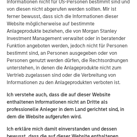
Informationen nicht für US-Personen bestimmt sind und
invasive coronary stents (drug-eluting & bare metal), renal
von diesen nicht abgerufen werden sollten. Mir ist
stents, PTCA balloon catheters and other cardiovascular
ferner bewusst, dass sich die Informationen dieser
accessories in India. Beyond India, SMT also exports its
Website möglicherweise auf bestimmte
portfolio of life-saving devices to UK, Spain, Italy,
Anlageprodukte beziehen, die von Morgan Stanley
Netherlands & over 60 other countries.
Investment Management verwaltet oder in beratender
SMT operates a WHO-GMP certified manufacturing plant
Funktion angeboten werden, jedoch nicht für Personen
in Gujarat and two world-class R&D centers, including
bestimmt sind, an Personen ausgegeben oder von
one in Ireland. The Company has a strong focus on R&D
Personen genutzt werden dürfen, die Rechtsordnungen
and has a number of pioneering achievements to its
unterstehen, in denen die Anlageprodukte nicht zum
credit including being the first company in the world to
Vertrieb zugelassen sind oder die Verbreitung von
receive the CE certification for a drug eluting stent with
Informationen zu den Anlageprodukten verboten ist.
biodegradable polymer. Further, SMT has published
Ich verstehe auch, dass die auf dieser Website
several clinical studies in leading cardiac journals and
enthaltenen Informationen nicht an Dritte als
has multiple process/product patents. The company
professionelle Anleger in dem Land gerichtet sind, in
keeps a highly customer-centric approach while
dem die Website aufgerufen wird.
distributing its innovative products & technologies
through a well-entrenched direct sales network.
Ich erkläre mich damit einverstanden und dessen
bewusst, dass die auf dieser Website enthaltenen