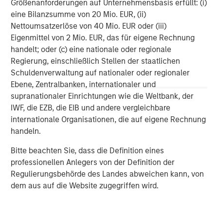
Größenanforderungen auf Unternehmensbasis erfüllt: (i)
Instagram, YouTube, or Facebook at
@urbanplates
or visit
eine Bilanzsumme von 20 Mio. EUR, (ii)
Urban Plates at
www.urbanplates.com
Nettoumsatzerlöse von 40 Mio. EUR oder (iii)
Eigenmittel von 2 Mio. EUR, das für eigene Rechnung
About Morgan Stanley Expansion Capital
handelt; oder (c) eine nationale oder regionale
Morgan Stanley Expansion Capital is the growth-focused
Regierung, einschließlich Stellen der staatlichen
private investment platform within Morgan Stanley
Schuldenverwaltung auf nationaler oder regionaler
Investment Management. Morgan Stanley Expansion
Ebene, Zentralbanken, internationaler und
Capital targets growth equity and credit investments
supranationaler Einrichtungen wie die Weltbank, der
within consumer, technology, healthcare, and other high-
IWF, die EZB, die EIB und andere vergleichbare
growth sectors. For over three decades, Morgan Stanley
internationale Organisationen, die auf eigene Rechnung
Expansion Capital has successfully pursued growth
handeln.
investment opportunities and has completed investments
in over 200 companies, leveraging the global brand and
Bitte beachten Sie, dass die Definition eines
network of Morgan Stanley.
professionellen Anlegers von der Definition der
Regulierungsbehörde des Landes abweichen kann, von
Morgan Stanley Expansion Capital
dem aus auf die Website zugegriffen wird.
Morgan Stanley Expansion Capital specializes in equity
and credit investments in late-stage private companies