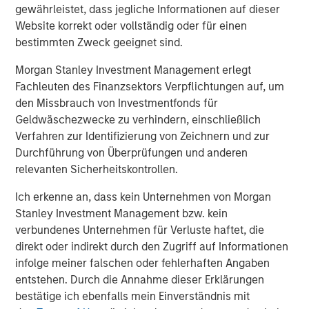
2021, Urban Plates also introduced
Plate Pass
, the
gewährleistet, dass jegliche Informationen auf dieser
restaurant industry’s first membership-based food
Website korrekt oder vollständig oder für einen
subscription program. For $5 a month, members of the
bestimmten Zweck geeignet sind.
popular program get a 20% discount for themselves and
Morgan Stanley Investment Management erlegt
everyone on their entire check (for up to 15 entrees)
Fachleuten des Finanzsektors Verpflichtungen auf, um
including desserts, beverages, wine and craft beer, and
den Missbrauch von Investmentfonds für
add-ons including extra protein or sides.
Geldwäschezwecke zu verhindern, einschließlich
"Urban Plates is a unique and differentiated fast casual
Verfahren zur Identifizierung von Zeichnern und zur
concept, providing consumers with incredible quality for
Durchführung von Überprüfungen und anderen
value,” stated Nick Nocito, Executive Director of Morgan
relevanten Sicherheitskontrollen.
Stanley Expansion Capital. “We are thrilled to partner with
Ich erkenne an, dass kein Unternehmen von Morgan
the team to help them execute the next chapter of growth
Stanley Investment Management bzw. kein
and expansion.”
verbundenes Unternehmen für Verluste haftet, die
North Point Mergers and Acquisitions served as the
direkt oder indirekt durch den Zugriff auf Informationen
exclusive financial advisor to Urban Plates in connection
infolge meiner falschen oder fehlerhaften Angaben
with the transaction.
entstehen. Durch die Annahme dieser Erklärungen
bestätige ich ebenfalls mein Einverständnis mit
For more information regarding Urban Plates, visit