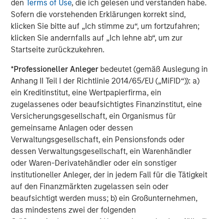
den
Terms of Use
, die ich gelesen und verstanden habe.
www.urbanplates.com
.
Sofern die vorstehenden Erklärungen korrekt sind,
klicken Sie bitte auf „Ich stimme zu“, um fortzufahren;
About Urban Plates
klicken Sie andernfalls auf „Ich lehne ab“, um zur
Urban Plates began in 2011 when founders Saad Nadhir
Startseite zurückzukehren.
and John Zagara opened a single restaurant in Del Mar,
CA. It has grown to 17 locations with future expansion
*
Professioneller Anleger
bedeutet (gemäß Auslegung in
plans underway. Headquartered in Solana Beach, CA, the
Anhang II Teil I der Richtlinie 2014/65/EU („MiFID“)): a)
restaurant brand has locations throughout San Diego,
ein Kreditinstitut, eine Wertpapierfirma, ein
Orange County, the greater Los Angeles area, and
zugelassenes oder beaufsichtigtes Finanzinstitut, eine
Northern California. Urban Plates' expansive selection of
Versicherungsgesellschaft, ein Organismus für
menu items are made fresh in-house, from scratch, every
gemeinsame Anlagen oder dessen
day using clean, organic all the time ingredients. Recipes
Verwaltungsgesellschaft, ein Pensionsfonds oder
feature exclusively GMO-, antibiotic-, and hormone-free,
dessen Verwaltungsgesellschaft, ein Warenhändler
grass-fed, and finished steak; wild line-caught ahi tuna;
oder Waren-Derivatehändler oder ein sonstiger
sustainably raised salmon; and humanely raised and
institutioneller Anleger, der in jedem Fall für die Tätigkeit
sourced, cage-free, hormone-free chicken. Whether
auf den Finanzmärkten zugelassen sein oder
you're vegetarian, vegan, pescatarian, or a straight-up
beaufsichtigt werden muss; b) ein Großunternehmen,
carnivore, Urban Plates has a plate you will love and feel
das mindestens zwei der folgenden
good about eating. Follow Urban Plates on TikTok,