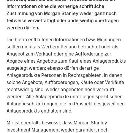
its entire menu. Every menu item is prepared from-
Informationen ohne die vorherige schriftliche
scratch daily at each of the company's 17 locations
Zustimmung von Morgan Stanley weder ganz noch
serving San Diego County, Orange County, the greater Los
teilweise vervielfältigt oder anderweitig übertragen
Angeles area, and Northern California.
werden dürfen.
“We’re the best of both worlds,” continued Nadhir.
Die hierin enthaltenen Informationen bzw. Meinungen
“Whether you are looking to relax with friends and enjoy
sollten nicht als Werbemitteilung betrachtet oder als
great food and wine in our dining rooms or you need a
Angebot zum Verkauf oder eine Aufforderung zur
quick meal to go, we’ve got you covered.”
Abgabe eines Angebots zum Kauf eines Anlageprodukts
ausgelegt werden; ebenso dürfen derartige
Urban Plates’ menu of real meals made-from-scratch is
Anlageprodukte Personen in Rechtsgebieten, in denen
great for dine-in, take out, lunch, dinner, weekdays, and
solche Angebote, Aufforderungen, Käufe oder Verkäufe
weekends. The brand uniquely fills the need for
rechtswidrig sind, weder angeboten noch verkauft
craveable, wholesome food made from quality
werden. Alle Anlageprodukte unterliegen spezifischen
ingredients that won’t break the bank. Because all items
Anlagebeschränkungen, die im Prospekt des jeweiligen
are made-from-scratch, Urban Plates excels at helping
Anlageprodukts enthalten sind.
individuals to manage dietary preferences and
restrictions. Pricing is very accessible, with 13 items on
Mir ist ebenfalls bewusst, dass Morgan Stanley
the current menu offering a price point of $13 or less. In
Investment Management weder garantiert noch