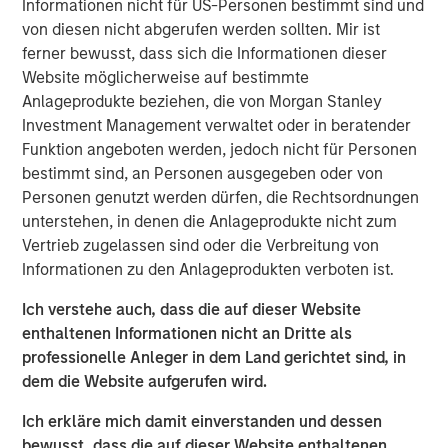
guests whether they choose to dine-in, take out, or have
Informationen nicht für US-Personen bestimmt sind und
food delivered. The investments have enabled digital
von diesen nicht abgerufen werden sollten. Mir ist
order growth, which now represents 50% of total orders.
ferner bewusst, dass sich die Informationen dieser
In the second half of 2023, Urban Plates will open two
Website möglicherweise auf bestimmte
new locations and anticipates accelerating new openings
Anlageprodukte beziehen, die von Morgan Stanley
in 2024 and beyond.
Investment Management verwaltet oder in beratender
Funktion angeboten werden, jedoch nicht für Personen
"Our menu and our concept are right for the times," stated
bestimmt sind, an Personen ausgegeben oder von
Saad Nadhir, Urban Plates’ Co-Founder and CEO.
Personen genutzt werden dürfen, die Rechtsordnungen
"Wherever you are on your journey to eat better, we will
unterstehen, in denen die Anlageprodukte nicht zum
meet you there. We believe that everyone deserves to eat
Vertrieb zugelassen sind oder die Verbreitung von
this good. We are very pleased to work with Morgan
Informationen zu den Anlageprodukten verboten ist.
Stanley Expansion Capital as we continue to expand the
brand footprint and to position ourselves for continued
Ich verstehe auch, dass die auf dieser Website
future success.”
enthaltenen Informationen nicht an Dritte als
professionelle Anleger in dem Land gerichtet sind, in
The company's thoughtful sourcing strategies, which
dem die Website aufgerufen wird.
include grass-fed steak, cage-free chicken, sustainable
seafood, and the use of organic ingredients, are part of a
Ich erkläre mich damit einverstanden und dessen
fundamental philosophy to invest in food quality across
bewusst, dass die auf dieser Website enthaltenen