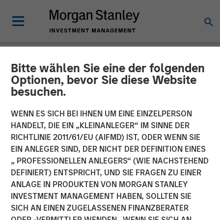
Bitte wählen Sie eine der folgenden
NEWSROOM
Optionen, bevor Sie diese Website
besuchen.
Fast Casual Restaurant
Brand Urban Plates Closes
WENN ES SICH BEI IHNEN UM EINE EINZELPERSON
HANDELT, DIE EIN „KLEINANLEGER“ IM SINNE DER
$27 Million Financing with
RICHTLINIE 2011/61/EU (AIFMD) IST, ODER WENN SIE
EIN ANLEGER SIND, DER NICHT DER DEFINITION EINES
Morgan Stanley Expansion
„ PROFESSIONELLEN ANLEGERS“ (WIE NACHSTEHEND
Capital
DEFINIERT) ENTSPRICHT, UND SIE FRAGEN ZU EINER
ANLAGE IN PRODUKTEN VON MORGAN STANLEY
INVESTMENT MANAGEMENT HABEN, SOLLTEN SIE
03 AUGUST 2023
SICH AN EINEN ZUGELASSENEN FINANZBERATER
ODER -VERMITTLER WENDEN. WENN SIE SICH AN