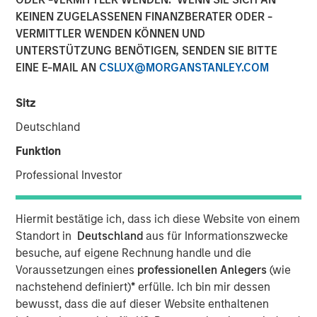
KEINEN ZUGELASSENEN FINANZBERATER ODER -
VERMITTLER WENDEN KÖNNEN UND
UNTERSTÜTZUNG BENÖTIGEN, SENDEN SIE BITTE
EINE E-MAIL AN
CSLUX@MORGANSTANLEY.COM
SOLANA BEACH, Calif. – August 3, 2023
Sitz
California-based
Urban Plates
– a chef-driven fast casual
restaurant brand with 17 locations – announced today
Deutschland
that it has closed a $27 million financing deal from
Funktion
investment funds managed by Morgan Stanley Expansion
Capital. Urban Plates will use the proceeds to fund
Professional Investor
restaurant expansion and to refinance current debt.
Heightened consumer demand for fresh, craveable
Hiermit bestätige ich, dass ich diese Website von einem
made-from-scratch meals at fair prices has allowed
Standort in
Deutschland
aus für Informationszwecke
Urban Plates to achieve one of the highest average unit
besuche, auf eigene Rechnung handle und die
volumes in the fast casual dining space. Significant
Voraussetzungen eines
professionellen Anlegers
(wie
investments in technology over the past three years have
nachstehend definiert)
*
erfülle. Ich bin mir dessen
allowed Urban Plates to deliver frictionless access for its
bewusst, dass die auf dieser Website enthaltenen