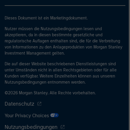
eine Bilanzsumme von 20 Mio. EUR, (ii)
Nettoumsatzerlöse von 40 Mio. EUR oder (iii)
Eigenmittel von 2 Mio. EUR, das für eigene Rechnung
Dieses Dokument ist ein Marketingdokument.
handelt; oder (c) eine nationale oder regionale
Nutzer müssen die Nutzungsbedingungen lesen und
Regierung, einschließlich Stellen der staatlichen
akzeptieren, da in diesen bestimmte gesetzliche und
Schuldenverwaltung auf nationaler oder regionaler
regulatorische Auflagen enthalten sind, die für die Verbreitung
Ebene, Zentralbanken, internationaler und
von Informationen zu den Anlageprodukten von Morgan Stanley
supranationaler Einrichtungen wie die Weltbank, der
Investment Management gelten.
IWF, die EZB, die EIB und andere vergleichbare
Die auf dieser Website beschriebenen Dienstleistungen sind
internationale Organisationen, die auf eigene Rechnung
unter Umständen nicht in allen Rechtsgebieten oder für alle
handeln.
Kunden verfügbar. Weitere Einzelheiten können aus unseren
Nutzungsbedingungen entnommen werden.
Bitte beachten Sie, dass die Definition eines
professionellen Anlegers von der Definition der
©2026 Morgan Stanley. Alle Rechte vorbehalten.
Regulierungsbehörde des Landes abweichen kann, von
Datenschutz
dem aus auf die Website zugegriffen wird.
Your Privacy Choices
Nutzungsbedingungen