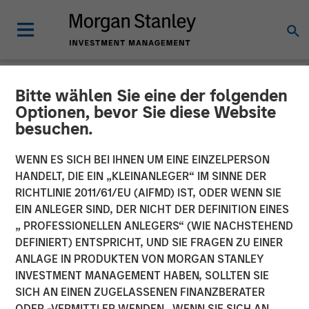
Bitte wählen Sie eine der folgenden
NEWSROOM
Optionen, bevor Sie diese Website
besuchen.
Fusion Completes Private
Placement of Common
WENN ES SICH BEI IHNEN UM EINE EINZELPERSON
HANDELT, DIE EIN „KLEINANLEGER“ IM SINNE DER
Stock Led by Morgan
RICHTLINIE 2011/61/EU (AIFMD) IST, ODER WENN SIE
EIN ANLEGER SIND, DER NICHT DER DEFINITION EINES
Stanley Credit Partners
„ PROFESSIONELLEN ANLEGERS“ (WIE NACHSTEHEND
DEFINIERT) ENTSPRICHT, UND SIE FRAGEN ZU EINER
ANLAGE IN PRODUKTEN VON MORGAN STANLEY
Equity Investment Demonstrates Strong Support of
INVESTMENT MANAGEMENT HABEN, SOLLTEN SIE
Fusion’s Differentiated Strategy
SICH AN EINEN ZUGELASSENEN FINANZBERATER
ODER -VERMITTLER WENDEN. WENN SIE SICH AN