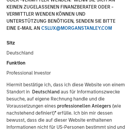
08 MAI 2018
KEINEN ZUGELASSENEN FINANZBERATER ODER -
VERMITTLER WENDEN KÖNNEN UND
UNTERSTÜTZUNG BENÖTIGEN, SENDEN SIE BITTE
EINE E-MAIL AN
CSLUX@MORGANSTANLEY.COM
NEW YORK, NY — May 8, 2018
Sitz
Fusion (NASDAQ:FSNN), a leading provider of cloud
Deutschland
services, announced today that on May 4, 2018, it closed
Funktion
a private placement (the “Private Placement”) of 1,523,811
shares of its common stock. The shares were priced at
Professional Investor
$5.25 per share for gross proceeds of $8.0 million.
Hiermit bestätige ich, dass ich diese Website von einem
Proceeds from the Private Placement will be used by
Standort in
Deutschland
aus für Informationszwecke
Fusion for general corporate purposes.
besuche, auf eigene Rechnung handle und die
Investment funds managed by Morgan Stanley Credit
Voraussetzungen eines
professionellen Anlegers
(wie
Partners, an investment team of Morgan Stanley
nachstehend definiert)
*
erfülle. Ich bin mir dessen
Investment Management, which participated in Fusion’s
bewusst, dass die auf dieser Website enthaltenen
recently completed Senior Secured Term Loan Facilities
Informationen nicht für US-Personen bestimmt sind und