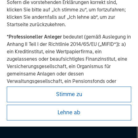
Sofern die vorstehenden Erklärungen korrekt sind,
klicken Sie bitte auf „Ich stimme zu“, um fortzufahren;
klicken Sie andernfalls auf „Ich lehne ab“, um zur
Startseite zurückzukehren.
*
Professioneller Anleger
bedeutet (gemäß Auslegung in
Anhang II Teil I der Richtlinie 2014/65/EU („MiFID“)): a)
ein Kreditinstitut, eine Wertpapierfirma, ein
zugelassenes oder beaufsichtigtes Finanzinstitut, eine
Versicherungsgesellschaft, ein Organismus für
gemeinsame Anlagen oder dessen
Verwaltungsgesellschaft, ein Pensionsfonds oder
dessen Verwaltungsgesellschaft, ein Warenhändler
Stimme zu
oder Waren-Derivatehändler oder ein sonstiger
institutioneller Anleger, der in jedem Fall für die Tätigkeit
Morgan Stanley
auf den Finanzmärkten zugelassen sein oder
Lehne ab
Morgan Stanley Careers
beaufsichtigt werden muss; b) ein Großunternehmen,
das mindestens zwei der folgenden
Größenanforderungen auf Unternehmensbasis erfüllt: (i)