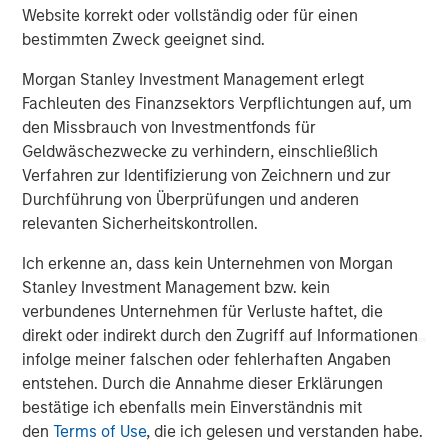
of leading edge solutions in the cloud, including cloud
Website korrekt oder vollständig oder für einen
communications, contact center, cloud connectivity and
bestimmten Zweck geeignet sind.
cloud computing. Fusion's innovative, yet proven cloud
solutions lower our customers' cost of ownership, and
Morgan Stanley Investment Management erlegt
deliver new levels of security, flexibility, scalability and
Fachleuten des Finanzsektors Verpflichtungen auf, um
speed of deployment. For more information, please visit
den Missbrauch von Investmentfonds für
www.fusionconnect.com/
.
Geldwäschezwecke zu verhindern, einschließlich
Verfahren zur Identifizierung von Zeichnern und zur
About Morgan Stanley Credit Partners
Durchführung von Überprüfungen und anderen
relevanten Sicherheitskontrollen.
Morgan Stanley Credit Partners, part of Morgan Stanley
Investment Management, invests in corporate debt
Ich erkenne an, dass kein Unternehmen von Morgan
securities issued by middle market companies. Morgan
Stanley Investment Management bzw. kein
Stanley Credit Partners’ investment team, based in New
verbundenes Unternehmen für Verluste haftet, die
York, focuses on deploying capital in North America and
direkt oder indirekt durch den Zugriff auf Informationen
Western Europe. For further information about Morgan
infolge meiner falschen oder fehlerhaften Angaben
Stanley Credit Partners, please visit
entstehen. Durch die Annahme dieser Erklärungen
www.morganstanley.com/im/creditpartners
.
bestätige ich ebenfalls mein Einverständnis mit
den
Terms of Use
, die ich gelesen und verstanden habe.