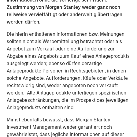
be working with Matt and the management team.”
Zustimmung von Morgan Stanley weder ganz noch
teilweise vervielfältigt oder anderweitig übertragen
The offering described herein was made pursuant to an
werden dürfen.
exemption from the registration requirements of the U.S.
Securities Act of 1933, as amended (the “Securities Act”),
Die hierin enthaltenen Informationen bzw. Meinungen
solely to accredited investors. Under the terms of the
sollten nicht als Werbemitteilung betrachtet oder als
Private Placement Fusion has agreed to use
Angebot zum Verkauf oder eine Aufforderung zur
commercially reasonable efforts to file and have declared
Abgabe eines Angebots zum Kauf eines Anlageprodukts
effective by the Securities and Exchange Commission a
ausgelegt werden; ebenso dürfen derartige
registration statement on Form S-3 for purposes of
Anlageprodukte Personen in Rechtsgebieten, in denen
registering the resale of the common stock within 120
solche Angebote, Aufforderungen, Käufe oder Verkäufe
days of May 4, 2018.
rechtswidrig sind, weder angeboten noch verkauft
werden. Alle Anlageprodukte unterliegen spezifischen
About Fusion
Anlagebeschränkungen, die im Prospekt des jeweiligen
Anlageprodukts enthalten sind.
Fusion, a leading provider of integrated cloud solutions to
small, medium and large businesses, is the industry's
Mir ist ebenfalls bewusst, dass Morgan Stanley
single source for the cloud. Fusion's advanced,
Investment Management weder garantiert noch
proprietary cloud service platform enables the integration
gewährleistet, dass jegliche Informationen auf dieser