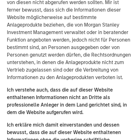
(the “Facilities”), led the Private Placement with an
von diesen nicht abgerufen werden sollten. Mir ist
investment of $5.0 million of Fusion common stock. The
ferner bewusst, dass sich die Informationen dieser
remaining $3.0 million of Fusion common stock in the
Website möglicherweise auf bestimmte
Private Placement was sold to other lenders to Fusion
Anlageprodukte beziehen, die von Morgan Stanley
under the Facilities. The stock is subject to a 180 day
Investment Management verwaltet oder in beratender
lock-up after the closing date of the transaction.
Funktion angeboten werden, jedoch nicht für Personen
bestimmt sind, an Personen ausgegeben oder von
“I am very pleased that this group of financial institutions,
Personen genutzt werden dürfen, die Rechtsordnungen
led by Morgan Stanley Credit Partners, recognizes
unterstehen, in denen die Anlageprodukte nicht zum
Fusion’s highly differentiated strategy and our clear value
Vertrieb zugelassen sind oder die Verbreitung von
proposition,” said Matthew Rosen, Fusion’s Chairman and
Informationen zu den Anlageprodukten verboten ist.
CEO. “Their support of the company’s continued growth
through their equity and debt investments is a strong vote
Ich verstehe auch, dass die auf dieser Website
of confidence in our vision to create the leading cloud
enthaltenen Informationen nicht an Dritte als
services provider in the market.”
professionelle Anleger in dem Land gerichtet sind, in
dem die Website aufgerufen wird.
“Our investment in Fusion reflects our confidence in
Fusion’s value proposition in executing its strategy as the
Ich erkläre mich damit einverstanden und dessen
single source for the cloud,” said Hank D’Alessandro, Head
bewusst, dass die auf dieser Website enthaltenen
of Morgan Stanley Credit Partners. “We are delighted to
Informationen ohne die vorherige schriftliche