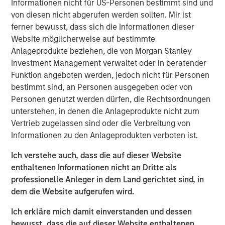
Informationen nicht für US-Personen bestimmt sind und
endoscopic support and surgical assistance.
von diesen nicht abgerufen werden sollten. Mir ist
“We believe that SpecialtyCare provides an essential
ferner bewusst, dass sich die Informationen dieser
solution to its partners in an industry with considerable
Website möglicherweise auf bestimmte
tailwinds through a contracted business model. We look
Anlageprodukte beziehen, die von Morgan Stanley
forward to building upon the Company’s successful track
Investment Management verwaltet oder in beratender
record and further supporting their growth trajectory,”
Funktion angeboten werden, jedoch nicht für Personen
said Chris Ortega, Managing Director and Head of the
bestimmt sind, an Personen ausgegeben oder von
Americas for MSIP.
Personen genutzt werden dürfen, die Rechtsordnungen
unterstehen, in denen die Anlageprodukte nicht zum
Sam Weinstein, SpecialtyCare’s CEO said, “We are thrilled
Vertrieb zugelassen sind oder die Verbreitung von
to be aligned with MSIP as we continue to pursue
Informationen zu den Anlageprodukten verboten ist.
opportunities to improve patient care outcomes and grow
our impact. We believe working with MSIP can allow us to
Ich verstehe auch, dass die auf dieser Website
further invest in our team with a continued focus on
enthaltenen Informationen nicht an Dritte als
enhancing our strong culture.”
professionelle Anleger in dem Land gerichtet sind, in
dem die Website aufgerufen wird.
About Morgan Stanley Infrastructure Partners
Morgan Stanley Infrastructure Partners (“MSIP”) is a
Ich erkläre mich damit einverstanden und dessen
leading global private infrastructure investment platform
bewusst, dass die auf dieser Website enthaltenen