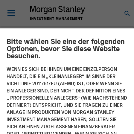
Bitte wählen Sie eine der folgenden
NEWSROOM
Optionen, bevor Sie diese Website
besuchen.
Morgan Stanley
Infrastructure Partners
WENN ES SICH BEI IHNEN UM EINE EINZELPERSON
HANDELT, DIE EIN „KLEINANLEGER“ IM SINNE DER
Completes Investment in
RICHTLINIE 2011/61/EU (AIFMD) IST, ODER WENN SIE
EIN ANLEGER SIND, DER NICHT DER DEFINITION EINES
SpecialtyCare
„ PROFESSIONELLEN ANLEGERS“ (WIE NACHSTEHEND
DEFINIERT) ENTSPRICHT, UND SIE FRAGEN ZU EINER
ANLAGE IN PRODUKTEN VON MORGAN STANLEY
29 OKTOBER 2021
INVESTMENT MANAGEMENT HABEN, SOLLTEN SIE
SICH AN EINEN ZUGELASSENEN FINANZBERATER
ODER -VERMITTLER WENDEN. WENN SIE SICH AN