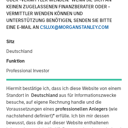
KEINEN ZUGELASSENEN FINANZBERATER ODER -
VERMITTLER WENDEN KÖNNEN UND
NEW YORK — October 29, 2021 12:45 EDT
UNTERSTÜTZUNG BENÖTIGEN, SENDEN SIE BITTE
EINE E-MAIL AN
CSLUX@MORGANSTANLEY.COM
Investment funds managed by Morgan Stanley
Infrastructure Partners (“MSIP”), a private infrastructure
Sitz
team within Morgan Stanley Investment Management,
announced today that they have acquired SpecialtyCare,
Deutschland
Inc. (“SpecialtyCare” or the “Company”) from Kohlberg &
Funktion
Company, LLC (“Kohlberg”).
Professional Investor
SpecialtyCare operates the leading network of
outsourced clinical services to hospital operating rooms
Hiermit bestätige ich, dass ich diese Website von einem
in the U.S. With 1,200+ client hospitals in 46 U.S. states, it
Standort in
Deutschland
aus für Informationszwecke
is the leading provider of cardiovascular perfusion,
besuche, auf eigene Rechnung handle und die
extracorporeal membrane oxygenation (“ECMO”),
Voraussetzungen eines
professionellen Anlegers
(wie
intraoperative neuromonitoring (“IONM”), and autologous
nachstehend definiert)
*
erfülle. Ich bin mir dessen
perfusion services (“ATS”). Furthermore, SpecialtyCare is
bewusst, dass die auf dieser Website enthaltenen
a leading provider of sterile processing services,