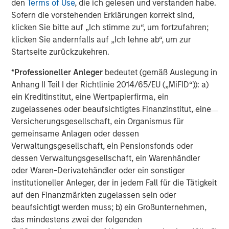
den
Terms of Use
, die ich gelesen und verstanden habe.
Morgan Stanley Infrastructure Partners invests in a
Sofern die vorstehenden Erklärungen korrekt sind,
diverse range of infrastructure assets predominantly
klicken Sie bitte auf „Ich stimme zu“, um fortzufahren;
located in OECD countries. The team seeks to create
klicken Sie andernfalls auf „Ich lehne ab“, um zur
value through active asset management and operational
Startseite zurückzukehren.
improvements.
*
Professioneller Anleger
bedeutet (gemäß Auslegung in
Anhang II Teil I der Richtlinie 2014/65/EU („MiFID“)): a)
ein Kreditinstitut, eine Wertpapierfirma, ein
MSIM Spokesperson
zugelassenes oder beaufsichtigtes Finanzinstitut, eine
Versicherungsgesellschaft, ein Organismus für
gemeinsame Anlagen oder dessen
Verwaltungsgesellschaft, ein Pensionsfonds oder
dessen Verwaltungsgesellschaft, ein Warenhändler
Markus Hottenrott
oder Waren-Derivatehändler oder ein sonstiger
Managing Director
institutioneller Anleger, der in jedem Fall für die Tätigkeit
auf den Finanzmärkten zugelassen sein oder
beaufsichtigt werden muss; b) ein Großunternehmen,
John Klopp
das mindestens zwei der folgenden