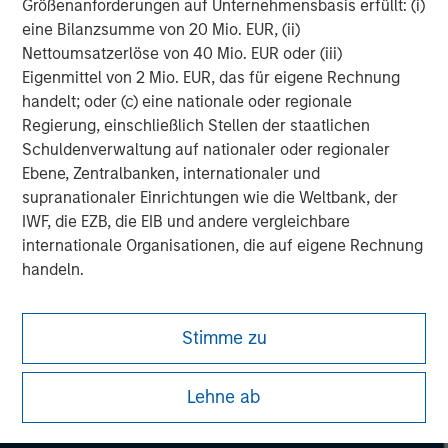
Managing Director
Größenanforderungen auf Unternehmensbasis erfüllt: (i)
eine Bilanzsumme von 20 Mio. EUR, (ii)
Nettoumsatzerlöse von 40 Mio. EUR oder (iii)
Chris Ortega
Eigenmittel von 2 Mio. EUR, das für eigene Rechnung
handelt; oder (c) eine nationale oder regionale
Managing Director
Regierung, einschließlich Stellen der staatlichen
Schuldenverwaltung auf nationaler oder regionaler
Ebene, Zentralbanken, internationaler und
supranationaler Einrichtungen wie die Weltbank, der
IWF, die EZB, die EIB und andere vergleichbare
internationale Organisationen, die auf eigene Rechnung
handeln.
Bitte beachten Sie, dass die Definition eines
professionellen Anlegers von der Definition der
Stimme zu
Regulierungsbehörde des Landes abweichen kann, von
dem aus auf die Website zugegriffen wird.
Lehne ab