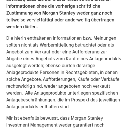
1
with over $16 billion in assets under management
.
Informationen ohne die vorherige schriftliche
Founded in 2006, MSIP has invested in a diverse portfolio
Zustimmung von Morgan Stanley weder ganz noch
of over 30 investments across transport, digital
teilweise vervielfältigt oder anderweitig übertragen
infrastructure, energy transition and utilities. MSIP targets
werden dürfen.
assets that provide essential public goods and services
Die hierin enthaltenen Informationen bzw. Meinungen
with the potential for value creation through active asset
sollten nicht als Werbemitteilung betrachtet oder als
management. For further information about Morgan
Angebot zum Verkauf oder eine Aufforderung zur
Stanley Infrastructure Partners, please visit
Abgabe eines Angebots zum Kauf eines Anlageprodukts
www.morganstanley.com/im/infrastructurepartners
.
ausgelegt werden; ebenso dürfen derartige
About SpecialtyCare
Anlageprodukte Personen in Rechtsgebieten, in denen
solche Angebote, Aufforderungen, Käufe oder Verkäufe
With over 1,500 clinicians supporting over 500,000
rechtswidrig sind, weder angeboten noch verkauft
procedures annually, SpecialtyCare provides high quality
werden. Alle Anlageprodukte unterliegen spezifischen
people, services, and technology to the operating room.
Anlagebeschränkungen, die im Prospekt des jeweiligen
More than 1,200+ hospitals and 13,500 physicians trust
Anlageprodukts enthalten sind.
SpecialtyCare to help them achieve exceptional care
outcomes, regulatory compliance, and financial results.
Mir ist ebenfalls bewusst, dass Morgan Stanley
By maintaining the SpecialtyCare Operative Procedural
Investment Management weder garantiert noch