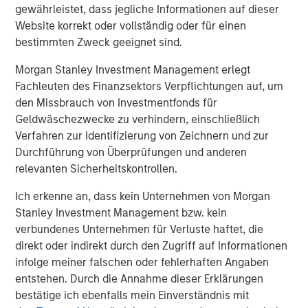
Registry (SCOPE™), the largest procedural database of its
gewährleistet, dass jegliche Informationen auf dieser
kind, SpecialtyCare identifies standards, determines
Website korrekt oder vollständig oder für einen
benchmarks, disseminates best practices, and fosters
bestimmten Zweck geeignet sind.
innovations and efficiencies that improve patient
Morgan Stanley Investment Management erlegt
outcomes. Accredited and certified by The Joint
Fachleuten des Finanzsektors Verpflichtungen auf, um
Commission, SpecialtyCare develops expertise beyond
den Missbrauch von Investmentfonds für
industry requirements. Customers trust SpecialtyCare’s
Geldwäschezwecke zu verhindern, einschließlich
highly trained clinicians delivering excellence in
Verfahren zur Identifizierung von Zeichnern und zur
perfusion, ECMO, intraoperative neuromonitoring,
Durchführung von Überprüfungen und anderen
neurodiagnostic services, autotransfusion, sterile
relevanten Sicherheitskontrollen.
processing management, surgical assist, and minimally
invasive surgical support.
Ich erkenne an, dass kein Unternehmen von Morgan
Stanley Investment Management bzw. kein
_________________________
verbundenes Unternehmen für Verluste haftet, die
1
AUM reflects assets managed by MSIP platform since
direkt oder indirekt durch den Zugriff auf Informationen
inception
infolge meiner falschen oder fehlerhaften Angaben
entstehen. Durch die Annahme dieser Erklärungen
Morgan Stanley Infrastructure Partners
bestätige ich ebenfalls mein Einverständnis mit