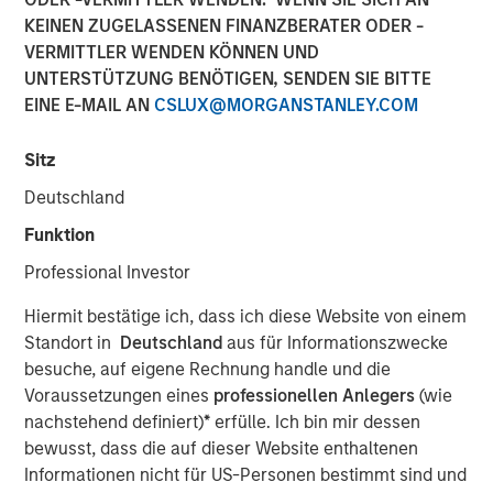
KEINEN ZUGELASSENEN FINANZBERATER ODER -
Morgan Stanley (NYSE: MS) announced today that it has
VERMITTLER WENDEN KÖNNEN UND
completed the previously announced acquisition of Eaton
UNTERSTÜTZUNG BENÖTIGEN, SENDEN SIE BITTE
Vance Corp. in a stock and cash transaction. Eaton Vance
EINE E-MAIL AN
CSLUX@MORGANSTANLEY.COM
common stockholders were offered 0.5833 Morgan
Stanley common shares and $28.25 per share in cash for
Sitz
each Eaton Vance common share, and had the
opportunity to elect to receive the merger consideration
Deutschland
all in cash or all in stock, subject to proration and
Funktion
adjustment. As provided under the merger agreement,
Eaton Vance shareholders also received a special
Professional Investor
dividend of $4.25 per share, which was paid on
Hiermit bestätige ich, dass ich diese Website von einem
December 18, 2020 to shareholders of record on
Standort in
Deutschland
aus für Informationszwecke
December 4, 2020.
besuche, auf eigene Rechnung handle und die
“This acquisition further advances our strategic
Voraussetzungen eines
professionellen Anlegers
(wie
transformation by continuing to add more fee-based
nachstehend definiert)
*
erfülle. Ich bin mir dessen
revenues to complement our world-class, integrated
bewusst, dass die auf dieser Website enthaltenen
investment bank. With the addition of Eaton Vance,
Informationen nicht für US-Personen bestimmt sind und