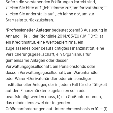
Results of Operations” in Part II, Item 7 and “Quantitative
Sofern die vorstehenden Erklärungen korrekt sind,
and Qualitative Disclosures about Market Risk” in Part II,
klicken Sie bitte auf „Ich stimme zu“, um fortzufahren;
Item 7A in Morgan Stanley’s Annual Report on Form 10-K
klicken Sie andernfalls auf „Ich lehne ab“, um zur
for the year ended December 31, 2020 and other items
Startseite zurückzukehren.
throughout the Form 10-K, Morgan Stanley’s Quarterly
*
Professioneller Anleger
bedeutet (gemäß Auslegung in
Reports on Form 10-Q and Morgan Stanley’s Current
Anhang II Teil I der Richtlinie 2014/65/EU („MiFID“)): a)
Reports on Form 8-K, as well as the additional risk factors
ein Kreditinstitut, eine Wertpapierfirma, ein
under “Risk Factors” in the Registration Statement on
zugelassenes oder beaufsichtigtes Finanzinstitut, eine
Form S-4 filed with the SEC on December 4, 2020, as
Versicherungsgesellschaft, ein Organismus für
amended.
gemeinsame Anlagen oder dessen
Verwaltungsgesellschaft, ein Pensionsfonds oder
dessen Verwaltungsgesellschaft, ein Warenhändler
oder Waren-Derivatehändler oder ein sonstiger
institutioneller Anleger, der in jedem Fall für die Tätigkeit
auf den Finanzmärkten zugelassen sein oder
beaufsichtigt werden muss; b) ein Großunternehmen,
das mindestens zwei der folgenden
Größenanforderungen auf Unternehmensbasis erfüllt: (i)