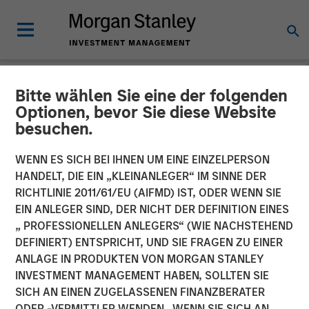
Bitte wählen Sie eine der folgenden
NEWSROOM
Optionen, bevor Sie diese Website
besuchen.
Morgan Stanley Closes
Acquisition of Eaton Vance
WENN ES SICH BEI IHNEN UM EINE EINZELPERSON
HANDELT, DIE EIN „KLEINANLEGER“ IM SINNE DER
RICHTLINIE 2011/61/EU (AIFMD) IST, ODER WENN SIE
01 MÄRZ 2021
EIN ANLEGER SIND, DER NICHT DER DEFINITION EINES
„ PROFESSIONELLEN ANLEGERS“ (WIE NACHSTEHEND
DEFINIERT) ENTSPRICHT, UND SIE FRAGEN ZU EINER
ANLAGE IN PRODUKTEN VON MORGAN STANLEY
INVESTMENT MANAGEMENT HABEN, SOLLTEN SIE
SICH AN EINEN ZUGELASSENEN FINANZBERATER
New York, Boston —
ODER -VERMITTLER WENDEN. WENN SIE SICH AN