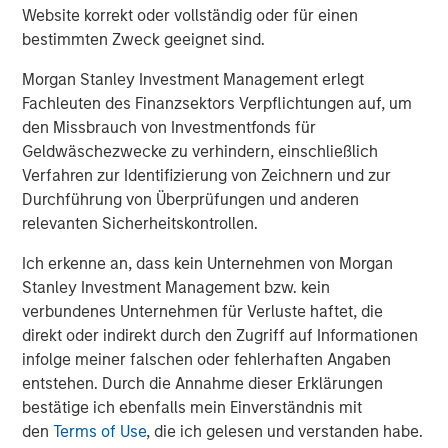
Website korrekt oder vollständig oder für einen
This press release may contain forward-looking
bestimmten Zweck geeignet sind.
statements, including the attainment of certain financial
and other targets, objectives and goals. Readers are
Morgan Stanley Investment Management erlegt
cautioned not to place undue reliance on forward-looking
Fachleuten des Finanzsektors Verpflichtungen auf, um
statements, which speak only as of the date on which
den Missbrauch von Investmentfonds für
they are made, which reflect management’s current
Geldwäschezwecke zu verhindern, einschließlich
estimates, projections, expectations, assumptions,
Verfahren zur Identifizierung von Zeichnern und zur
interpretations or beliefs and which are subject to risks
Durchführung von Überprüfungen und anderen
and uncertainties that may cause actual results to differ
relevanten Sicherheitskontrollen.
materially. Morgan Stanley does not undertake any
obligation to update any forward-looking statements. For
Ich erkenne an, dass kein Unternehmen von Morgan
a discussion of risks and uncertainties that may affect
Stanley Investment Management bzw. kein
the future results of Morgan Stanley, please see
verbundenes Unternehmen für Verluste haftet, die
“Forward-Looking Statements” immediately preceding
direkt oder indirekt durch den Zugriff auf Informationen
Part I, Item 1, “Competition” and “Supervision and
infolge meiner falschen oder fehlerhaften Angaben
Regulation” in Part I, Item 1, “Risk Factors” in Part I, Item
entstehen. Durch die Annahme dieser Erklärungen
1A, “Legal Proceedings” in Part I, Item 3, “Management’s
bestätige ich ebenfalls mein Einverständnis mit
Discussion and Analysis of Financial Condition and
den
Terms of Use
, die ich gelesen und verstanden habe.