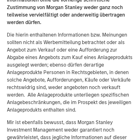
Zustimmung von Morgan Stanley weder ganz noch
”My Eaton Vance colleagues and I are pleased to join
teilweise vervielfältigt oder anderweitig übertragen
Morgan Stanley to begin the work of building the world’s
werden dürfen.
premier asset management organization,” said Mr. Faust.
“On a combined basis, Morgan Stanley Investment
Die hierin enthaltenen Informationen bzw. Meinungen
Management and Eaton Vance have unrivaled investment
sollten nicht als Werbemitteilung betrachtet oder als
capabilities, distribution reach and client relationships
Angebot zum Verkauf oder eine Aufforderung zur
around the globe.”
Abgabe eines Angebots zum Kauf eines Anlageprodukts
ausgelegt werden; ebenso dürfen derartige
Morgan Stanley is a leading global financial services firm
Anlageprodukte Personen in Rechtsgebieten, in denen
providing a wide range of investment banking, securities,
solche Angebote, Aufforderungen, Käufe oder Verkäufe
wealth management and investment management
rechtswidrig sind, weder angeboten noch verkauft
services. With offices in more than 41 countries, Morgan
werden. Alle Anlageprodukte unterliegen spezifischen
Stanley’s employees serve clients worldwide, including
Anlagebeschränkungen, die im Prospekt des jeweiligen
corporations, governments, institutions and individuals.
Anlageprodukts enthalten sind.
For further information about Morgan Stanley, please
visit
www.morganstanley.com
.
Mir ist ebenfalls bewusst, dass Morgan Stanley
Investment Management weder garantiert noch
Forward-Looking Statements
gewährleistet, dass jegliche Informationen auf dieser