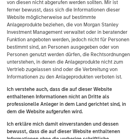
Morgan Stanley will oversee $5.4 trillion of client assets
von diesen nicht abgerufen werden sollten. Mir ist
across its Wealth Management and Investment
ferner bewusst, dass sich die Informationen dieser
Management segments. The Morgan Stanley Investment
Website möglicherweise auf bestimmte
Management and Eaton Vance businesses are delivering
Anlageprodukte beziehen, die von Morgan Stanley
strong growth and their complementary investment and
Investment Management verwaltet oder in beratender
distribution capabilities will deliver significant
Funktion angeboten werden, jedoch nicht für Personen
incremental value to our investment management
bestimmt sind, an Personen ausgegeben oder von
clients,” said James P. Gorman, Chairman and Chief
Personen genutzt werden dürfen, die Rechtsordnungen
Executive Officer of Morgan Stanley.
unterstehen, in denen die Anlageprodukte nicht zum
Vertrieb zugelassen sind oder die Verbreitung von
Thomas E. Faust, Jr., Chairman and Chief Executive
Informationen zu den Anlageprodukten verboten ist.
Officer of Eaton Vance, will become Chairman of Morgan
Stanley Investment Management and will join the Morgan
Ich verstehe auch, dass die auf dieser Website
Stanley Management Committee.
enthaltenen Informationen nicht an Dritte als
professionelle Anleger in dem Land gerichtet sind, in
“We are excited to welcome Eaton Vance. Our combined
dem die Website aufgerufen wird.
organization is exceptionally well positioned to deliver
differentiated value to our clients and growth
Ich erkläre mich damit einverstanden und dessen
opportunities for our employees,” said Dan Simkowitz,
bewusst, dass die auf dieser Website enthaltenen
Head of Morgan Stanley Investment Management.
Informationen ohne die vorherige schriftliche