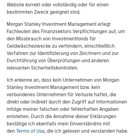
Website korrekt oder vollständig oder für einen
About Morgan Stanley Capital Partners
bestimmten Zweck geeignet sind.
Morgan Stanley Capital Partners, part of Morgan Stanley
Morgan Stanley Investment Management erlegt
Investment Management, is a leading middle-market
Fachleuten des Finanzsektors Verpflichtungen auf, um
private equity platform that has invested capital in a
den Missbrauch von Investmentfonds für
broad spectrum of industries for over three decades.
Geldwäschezwecke zu verhindern, einschließlich
Morgan Stanley Capital Partners focuses on privately
Verfahren zur Identifizierung von Zeichnern und zur
negotiated equity and equity-related investments
Durchführung von Überprüfungen und anderen
primarily in North America and seeks to create value in
relevanten Sicherheitskontrollen.
portfolio companies primarily in a series of subsectors in
the business services, consumer, healthcare, education
Ich erkenne an, dass kein Unternehmen von Morgan
and industrials markets with an emphasis on driving
Stanley Investment Management bzw. kein
significant organic and acquisition growth through an
verbundenes Unternehmen für Verluste haftet, die
operationally focused approach. For further information
direkt oder indirekt durch den Zugriff auf Informationen
about Morgan Stanley Capital Partners, please
infolge meiner falschen oder fehlerhaften Angaben
visit
www.morganstanley.com/im/capitalpartners
.
entstehen. Durch die Annahme dieser Erklärungen
bestätige ich ebenfalls mein Einverständnis mit
Morgan Stanley Capital Partners
den
Terms of Use
, die ich gelesen und verstanden habe.