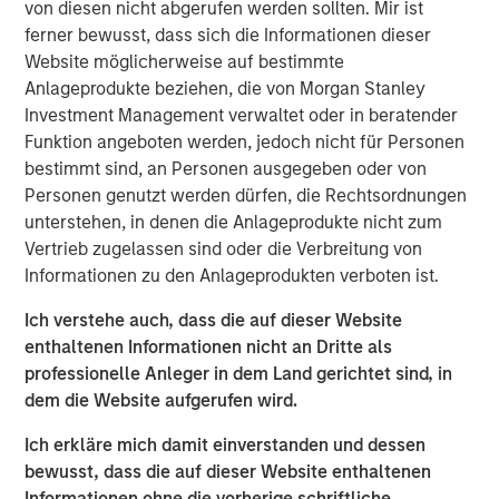
next chapter of organic expansion and continue building
von diesen nicht abgerufen werden sollten. Mir ist
our distinctive platform through further acquisitions.”
ferner bewusst, dass sich die Informationen dieser
Website möglicherweise auf bestimmte
Sila has built a strong reputation in the industry for its
Anlageprodukte beziehen, die von Morgan Stanley
distinctive level of service and quality across many
Investment Management verwaltet oder in beratender
geographic regions. Sila is also widely recognized as a
Funktion angeboten werden, jedoch nicht für Personen
leading consolidator in the fragmented HVAC industry,
bestimmt sind, an Personen ausgegeben oder von
and has completed four acquisitions since being acquired
Personen genutzt werden dürfen, die Rechtsordnungen
by Morgan Stanley Capital Partners in May 2021.
unterstehen, in denen die Anlageprodukte nicht zum
Vertrieb zugelassen sind oder die Verbreitung von
“Jason’s strong track record, expertise with distributed
Informationen zu den Anlageprodukten verboten ist.
businesses, and team-oriented leadership style will be an
excellent fit with the Sila team,” said Adam Shaw,
Ich verstehe auch, dass die auf dieser Website
Managing Director of Morgan Stanley Capital Partners.
enthaltenen Informationen nicht an Dritte als
“His background in Commercial and Operational
professionelle Anleger in dem Land gerichtet sind, in
leadership uniquely qualifies him to drive the strategy
dem die Website aufgerufen wird.
and execute on the next chapter of growth for Sila.
Jason’s ability to identify, acquire, and integrate
Ich erkläre mich damit einverstanden und dessen
complementary businesses will help us further
bewusst, dass die auf dieser Website enthaltenen
accelerate the pace and value creation that Sila has
Informationen ohne die vorherige schriftliche