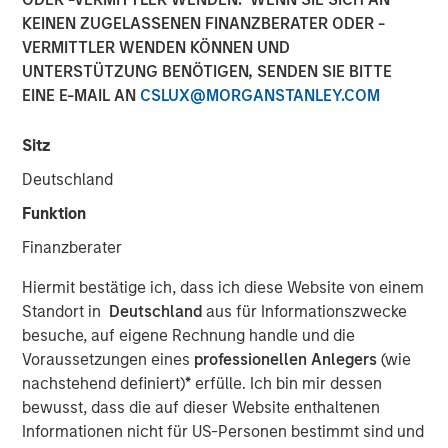
KEINEN ZUGELASSENEN FINANZBERATER ODER -
VERMITTLER WENDEN KÖNNEN UND
Philadelphia - December 8, 2021
UNTERSTÜTZUNG BENÖTIGEN, SENDEN SIE BITTE
EINE E-MAIL AN
CSLUX@MORGANSTANLEY.COM
Investment Sila Heating & Air Conditioning’s Board of
Directors announced today that Jason Rabbino will be
Sitz
joining the company as Chief Executive Officer effective
immediately. During his 30-year career, Jason has held
Deutschland
numerous leadership roles in the Industrial, Business and
Funktion
Consumer Services sectors, most recently as EVP and
Chief Commercial Officer of Towne Park.
Finanzberater
“I am thrilled to be joining the exceptional team at Sila, an
Hiermit bestätige ich, dass ich diese Website von einem
organization that shares my strong focus on doing the
Standort in
Deutschland
aus für Informationszwecke
right thing for customers, employees, and shareholders,”
besuche, auf eigene Rechnung handle und die
said Rabbino. “The Sila founders and leadership team
Voraussetzungen eines
professionellen Anlegers
(wie
have built a dynamic, high-performing company with a
nachstehend definiert)
*
erfülle. Ich bin mir dessen
long history of successful growth and exceptional future
bewusst, dass die auf dieser Website enthaltenen
potential. I am excited to partner with them to lead the
Informationen nicht für US-Personen bestimmt sind und