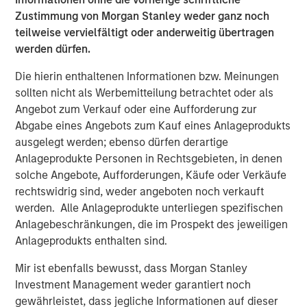
already achieved through M&A.”
Zustimmung von Morgan Stanley weder ganz noch
teilweise vervielfältigt oder anderweitig übertragen
Jack Rothacker, Founder of Sila, said “Jason joins us at an
werden dürfen.
exciting time for the business and will be a great partner
to the Sila team. We continue to drive market-leading
Die hierin enthaltenen Informationen bzw. Meinungen
organic growth, expand our service offerings to match
sollten nicht als Werbemitteilung betrachtet oder als
customer needs, and enter new markets through
Angebot zum Verkauf oder eine Aufforderung zur
strategic, value-added M&A. We are thrilled to have Jason
Abgabe eines Angebots zum Kauf eines Anlageprodukts
help drive this growth and continue Sila’s legacy of
ausgelegt werden; ebenso dürfen derartige
providing value and service to all our customers.”
Anlageprodukte Personen in Rechtsgebieten, in denen
solche Angebote, Aufforderungen, Käufe oder Verkäufe
About Sila Heating & Air Conditioning
rechtswidrig sind, weder angeboten noch verkauft
werden. Alle Anlageprodukte unterliegen spezifischen
Founded in 1989, Sila offers a wide range of residential
Anlagebeschränkungen, die im Prospekt des jeweiligen
services for HVAC, plumbing, electrical, and indoor air
Anlageprodukts enthalten sind.
quality. Sila serves the North-eastern and Mid-Atlantic
United States, servicing customers from New Hampshire
Mir ist ebenfalls bewusst, dass Morgan Stanley
to Virginia. For more information, please visit the
Investment Management weder garantiert noch
Company’s website
https://sila.com/
.
gewährleistet, dass jegliche Informationen auf dieser