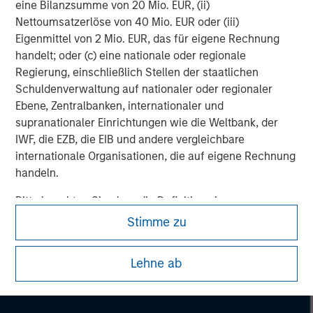
eine Bilanzsumme von 20 Mio. EUR, (ii)
Nettoumsatzerlöse von 40 Mio. EUR oder (iii)
Adam Shaw
Eigenmittel von 2 Mio. EUR, das für eigene Rechnung
handelt; oder (c) eine nationale oder regionale
Managing Director
Regierung, einschließlich Stellen der staatlichen
Schuldenverwaltung auf nationaler oder regionaler
Ebene, Zentralbanken, internationaler und
supranationaler Einrichtungen wie die Weltbank, der
IWF, die EZB, die EIB und andere vergleichbare
internationale Organisationen, die auf eigene Rechnung
handeln.
Bitte beachten Sie, dass die Definition eines
professionellen Anlegers von der Definition der
Stimme zu
Regulierungsbehörde des Landes abweichen kann, von
dem aus auf die Website zugegriffen wird.
Lehne ab