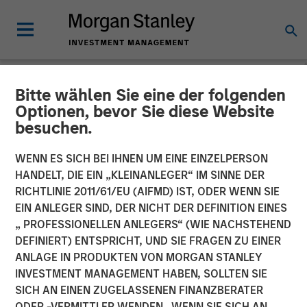
Bitte wählen Sie eine der folgenden
NEWSROOM
Optionen, bevor Sie diese Website
besuchen.
Jason Rabbino Named
Chief Executive Officer of
WENN ES SICH BEI IHNEN UM EINE EINZELPERSON
HANDELT, DIE EIN „KLEINANLEGER“ IM SINNE DER
Sila Heating & Air
RICHTLINIE 2011/61/EU (AIFMD) IST, ODER WENN SIE
EIN ANLEGER SIND, DER NICHT DER DEFINITION EINES
Conditioning
„ PROFESSIONELLEN ANLEGERS“ (WIE NACHSTEHEND
DEFINIERT) ENTSPRICHT, UND SIE FRAGEN ZU EINER
ANLAGE IN PRODUKTEN VON MORGAN STANLEY
18 MAI 2022
INVESTMENT MANAGEMENT HABEN, SOLLTEN SIE
SICH AN EINEN ZUGELASSENEN FINANZBERATER
ODER -VERMITTLER WENDEN. WENN SIE SICH AN