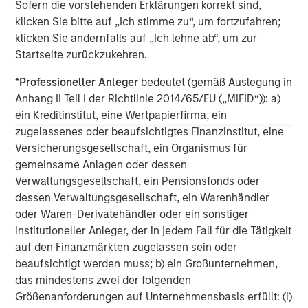
Sofern die vorstehenden Erklärungen korrekt sind,
Morgan Stanley Capital Partners manages a middle-
klicken Sie bitte auf „Ich stimme zu“, um fortzufahren;
market private equity platform with a strong focus on
klicken Sie andernfalls auf „Ich lehne ab“, um zur
value creation. The team has invested capital in a broad
Startseite zurückzukehren.
spectrum of industries for over two decades.
*
Professioneller Anleger
bedeutet (gemäß Auslegung in
Anhang II Teil I der Richtlinie 2014/65/EU („MiFID“)): a)
ein Kreditinstitut, eine Wertpapierfirma, ein
MSIM Spokesperson
zugelassenes oder beaufsichtigtes Finanzinstitut, eine
Versicherungsgesellschaft, ein Organismus für
gemeinsame Anlagen oder dessen
Verwaltungsgesellschaft, ein Pensionsfonds oder
dessen Verwaltungsgesellschaft, ein Warenhändler
David N. Miller
oder Waren-Derivatehändler oder ein sonstiger
Managing Director
institutioneller Anleger, der in jedem Fall für die Tätigkeit
auf den Finanzmärkten zugelassen sein oder
beaufsichtigt werden muss; b) ein Großunternehmen,
Aaron Sack
das mindestens zwei der folgenden
Managing Director
Größenanforderungen auf Unternehmensbasis erfüllt: (i)