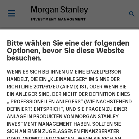
Bitte wählen Sie eine der folgenden
NEWSROOM
Optionen, bevor Sie diese Website
besuchen.
Fusion Announces
Definitive Agreement to
WENN ES SICH BEI IHNEN UM EINE EINZELPERSON
HANDELT, DIE EIN „KLEINANLEGER“ IM SINNE DER
Acquire Birch
RICHTLINIE 2011/61/EU (AIFMD) IST, ODER WENN SIE
EIN ANLEGER SIND, DER NICHT DER DEFINITION EINES
Communications' Cloud and
„ PROFESSIONELLEN ANLEGERS“ (WIE NACHSTEHEND
Business Services Business
DEFINIERT) ENTSPRICHT, UND SIE FRAGEN ZU EINER
ANLAGE IN PRODUKTEN VON MORGAN STANLEY
INVESTMENT MANAGEMENT HABEN, SOLLTEN SIE
Transaction expected to create one of the largest North
SICH AN EINEN ZUGELASSENEN FINANZBERATER
American cloud services providers, with total pro forma
ODER -VERMITTLER WENDEN. WENN SIE SICH AN