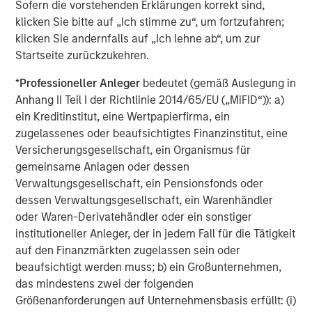
challenges that so many businesses face when migrating
Sofern die vorstehenden Erklärungen korrekt sind,
to the cloud. Time and again, Fusion has demonstrated its
klicken Sie bitte auf „Ich stimme zu“, um fortzufahren;
ability to deliver innovative and integrated customer
klicken Sie andernfalls auf „Ich lehne ab“, um zur
solutions, firmly establishing the company as the ideal
Startseite zurückzukehren.
partner for Birch. We are confident that the combination
*
Professioneller Anleger
bedeutet (gemäß Auslegung in
of our two companies will create significant value for our
Anhang II Teil I der Richtlinie 2014/65/EU („MiFID“)): a)
customers and all stakeholders."
ein Kreditinstitut, eine Wertpapierfirma, ein
Mr. Oddo continued, "Our common vision for the future,
zugelassenes oder beaufsichtigtes Finanzinstitut, eine
commitment to service excellence and culture of
Versicherungsgesellschaft, ein Organismus für
innovation provide a great foundation for the integration
gemeinsame Anlagen oder dessen
of our teams and our ability to attract customers with
Verwaltungsgesellschaft, ein Pensionsfonds oder
compelling cloud-based solutions. We are excited to
dessen Verwaltungsgesellschaft, ein Warenhändler
participate in Fusion's ongoing success as shareholders
oder Waren-Derivatehändler oder ein sonstiger
in the combined company."
institutioneller Anleger, der in jedem Fall für die Tätigkeit
auf den Finanzmärkten zugelassen sein oder
beaufsichtigt werden muss; b) ein Großunternehmen,
das mindestens zwei der folgenden
About Fusion
Größenanforderungen auf Unternehmensbasis erfüllt: (i)