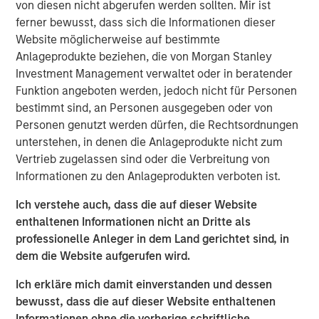
customary approvals and closing conditions.
von diesen nicht abgerufen werden sollten. Mir ist
ferner bewusst, dass sich die Informationen dieser
The combination is expected to create one of the largest
Website möglicherweise auf bestimmte
cloud services providers in North America, with more
Anlageprodukte beziehen, die von Morgan Stanley
than 150,000 business customers and a 100% Internet
Investment Management verwaltet oder in beratender
Protocol-based network, including 30 data centers,
Funktion angeboten werden, jedoch nicht für Personen
31,000 fiber route-miles of network, and metro fiber
bestimmt sind, an Personen ausgegeben oder von
assets in 11 major markets. The combined customer base
Personen genutzt werden dürfen, die Rechtsordnungen
is expected to demonstrate strong fundamentals, with
unterstehen, in denen die Anlageprodukte nicht zum
monthly recurring revenue comprising approximately
Vertrieb zugelassen sind oder die Verbreitung von
87% of total revenue. In addition, the combined company
Informationen zu den Anlageprodukten verboten ist.
will have significant opportunities for growth by cross-
selling and upselling to existing customers with a
Ich verstehe auch, dass die auf dieser Website
comprehensive suite of cloud and business services.
enthaltenen Informationen nicht an Dritte als
professionelle Anleger in dem Land gerichtet sind, in
The acquisition will not include Birch's legacy consumer
dem die Website aufgerufen wird.
and single-line business customers, which have lower
profitability and Average Revenue Per Customer (ARPU)
Ich erkläre mich damit einverstanden und dessen
as well as higher churn rates.
bewusst, dass die auf dieser Website enthaltenen
Informationen ohne die vorherige schriftliche