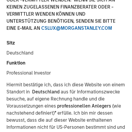
annual revenue of approximately $575 million;
KEINEN ZUGELASSENEN FINANZBERATER ODER -
Combination expected to significantly enhance Fusion's
VERMITTLER WENDEN KÖNNEN UND
innovative strategy as the single source for the cloud
UNTERSTÜTZUNG BENÖTIGEN, SENDEN SIE BITTE
EINE E-MAIL AN
CSLUX@MORGANSTANLEY.COM
28 AUGUST 2017
Sitz
Deutschland
Funktion
NEW YORK, NY — August 28, 2017
Professional Investor
Fusion (NASDAQ: FSNN), a leading cloud services
Hiermit bestätige ich, dass ich diese Website von einem
provider, announced today that it has entered into a
Standort in
Deutschland
aus für Informationszwecke
definitive agreement to acquire the Cloud and Business
besuche, auf eigene Rechnung handle und die
Services customers, operations and infrastructure of
Voraussetzungen eines
professionellen Anlegers
(wie
privately-held Birch Communications, which represents
nachstehend definiert)
*
erfülle. Ich bin mir dessen
the majority of Birch's current revenues. The transaction
bewusst, dass die auf dieser Website enthaltenen
is expected to close by the end of 2017, subject to
Informationen nicht für US-Personen bestimmt sind und