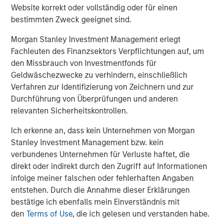
resources."
Website korrekt oder vollständig oder für einen
bestimmten Zweck geeignet sind.
Mr. Rosen continued, "This combination will immediately
move Fusion into the top tier of cloud services providers
Morgan Stanley Investment Management erlegt
and establishes a robust platform from which to pursue
Fachleuten des Finanzsektors Verpflichtungen auf, um
aggressive value enhancing initiatives through both
den Missbrauch von Investmentfonds für
organic growth and strategic acquisitions. By leveraging
Geldwäschezwecke zu verhindern, einschließlich
the significantly larger scale of Fusion following the
Verfahren zur Identifizierung von Zeichnern und zur
acquisition, the company will gain new efficiencies and
Durchführung von Überprüfungen und anderen
greater cash flows, which we believe will drive
relevanten Sicherheitskontrollen.
shareholder value. We also expect that the new Fusion
Ich erkenne an, dass kein Unternehmen von Morgan
will gain broader awareness among investors and
Stanley Investment Management bzw. kein
analysts, along with expanded access to the capital
verbundenes Unternehmen für Verluste haftet, die
markets, which will further support our compelling
direkt oder indirekt durch den Zugriff auf Informationen
growth strategy."
infolge meiner falschen oder fehlerhaften Angaben
Vincent Oddo, Chief Executive Officer of Birch Equity
entstehen. Durch die Annahme dieser Erklärungen
Partners, said, "Matthew Rosen and his team have a
bestätige ich ebenfalls mein Einverständnis mit
unique and compelling strategy for addressing the
den
Terms of Use
, die ich gelesen und verstanden habe.