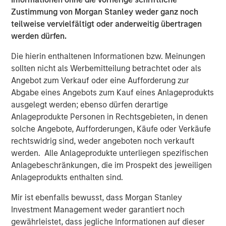
The scale that this acquisition will bring to Fusion further
Zustimmung von Morgan Stanley weder ganz noch
accelerates the company's single-source cloud strategy.
teilweise vervielfältigt oder anderweitig übertragen
By delivering its fully integrated cloud solutions over a
werden dürfen.
single platform, Fusion is able to solve the increasingly
complex challenges of migrating to the cloud. Fusion
Die hierin enthaltenen Informationen bzw. Meinungen
offers customers a more efficient integration of cloud
sollten nicht als Werbemitteilung betrachtet oder als
services and provides greater control over the end-to-end
Angebot zum Verkauf oder eine Aufforderung zur
user experience, thereby avoiding the "finger pointing"
Abgabe eines Angebots zum Kauf eines Anlageprodukts
often encountered when using multiple service providers.
ausgelegt werden; ebenso dürfen derartige
Anlageprodukte Personen in Rechtsgebieten, in denen
"This acquisition is a major milestone in Fusion's targeted
solche Angebote, Aufforderungen, Käufe oder Verkäufe
and disruptive strategy of becoming the leading single-
rechtswidrig sind, weder angeboten noch verkauft
source cloud services provider to business and enterprise
werden. Alle Anlageprodukte unterliegen spezifischen
customers," said Matthew Rosen, Fusion's Chief Executive
Anlagebeschränkungen, die im Prospekt des jeweiligen
Officer. "Customers increasingly demand an end-to-end
Anlageprodukts enthalten sind.
experience that is reliable as well as efficient and
innovative. Fusion is well positioned to provide these
Mir ist ebenfalls bewusst, dass Morgan Stanley
services having been first-to-market to pursue this
Investment Management weder garantiert noch
strategy, and can now do so with increased scale and
gewährleistet, dass jegliche Informationen auf dieser