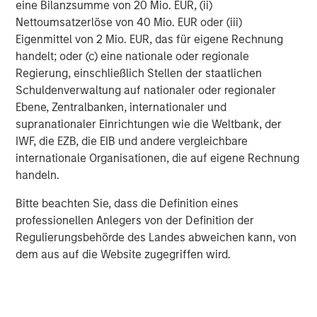
Fusion, a leading provider of integrated cloud solutions to
eine Bilanzsumme von 20 Mio. EUR, (ii)
small, medium and large businesses, is the industry's
Nettoumsatzerlöse von 40 Mio. EUR oder (iii)
single source for the cloud. Fusion's advanced,
Eigenmittel von 2 Mio. EUR, das für eigene Rechnung
proprietary cloud service platform enables the integration
handelt; oder (c) eine nationale oder regionale
of leading edge solutions in the cloud, including cloud
Regierung, einschließlich Stellen der staatlichen
communications, contact center, cloud connectivity, and
Schuldenverwaltung auf nationaler oder regionaler
cloud computing. Fusion's innovative, yet proven cloud
Ebene, Zentralbanken, internationaler und
solutions lower our customers' cost of ownership, and
supranationaler Einrichtungen wie die Weltbank, der
deliver new levels of security, flexibility, scalability, and
IWF, die EZB, die EIB und andere vergleichbare
speed of deployment. For more information, please visit
internationale Organisationen, die auf eigene Rechnung
www.fusionconnect.com/
.
handeln.
Bitte beachten Sie, dass die Definition eines
professionellen Anlegers von der Definition der
About Birch
Regulierungsbehörde des Landes abweichen kann, von
dem aus auf die Website zugegriffen wird.
Birch Communications is a leading North American Cloud
and Business Solutions Provider. For more than 20 years,
Birch has been recognized as a provider that delivers
cost-effective solutions for small and mid-sized