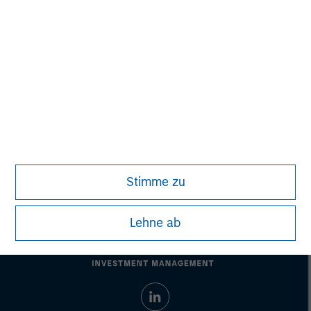
businesses as well as an exceptional customer
experience. Birch's industry-leading IP-network and
product portfolio are available across North America, and
include: cloud communications, cloud connectivity and
cloud computing. For more information, visit
www.birch.com/
.
Stimme zu
Lehne ab