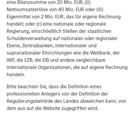
learning-enabled autonomous car technology,
eine Bilanzsumme von 20 Mio. EUR, (ii)
DeepRacer. He was also the co-founder and CTO of
Nettoumsatzerlöse von 40 Mio. EUR oder (iii)
Neon Labs where he built its CV and Neuroscience-
Eigenmittel von 2 Mio. EUR, das für eigene Rechnung
based ML service and holds more than 30 patents in
handelt; oder (c) eine nationale oder regionale
the ML and NLP space
Regierung, einschließlich Stellen der staatlichen
Schuldenverwaltung auf nationaler oder regionaler
Deap Ubhi, CPO, led the launch of AWS’ Activate, co-
Ebene, Zentralbanken, internationaler und
founded the Defense Digital Service and was the
supranationaler Einrichtungen wie die Weltbank, der
co-founder and CEO of Burrp! which he grew to be
IWF, die EZB, die EIB und andere vergleichbare
the largest consumer facing application in India
internationale Organisationen, die auf eigene Rechnung
handeln.
Flip AI Raises Funding from Factory, Morgan Stanley
Bitte beachten Sie, dass die Definition eines
Next Level Fund and GTM Capital
professionellen Anlegers von der Definition der
Regulierungsbehörde des Landes abweichen kann, von
Today Flip AI also announced $6.5 million in seed funding
dem aus auf die Website zugegriffen wird.
led by Factory. Morgan Stanley Next Level Fund and GTM
Capital also participated. The company plans to use the
money to continue to advance its product roadmap and
LLM and to expand its team and operations.