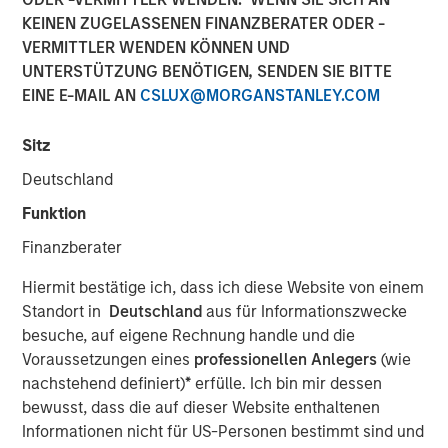
08 NOVEMBER 2023
KEINEN ZUGELASSENEN FINANZBERATER ODER -
VERMITTLER WENDEN KÖNNEN UND
UNTERSTÜTZUNG BENÖTIGEN, SENDEN SIE BITTE
EINE E-MAIL AN
CSLUX@MORGANSTANLEY.COM
SAN FRANCISCO – November 8, 2023
Sitz
Flip AI’s Observability Intelligence Platform is Data and
Deutschland
Platform Agnostic, Understands All Observability
Funktion
Modalities - Including Metrics, Events, Logs and Traces -
Finanzberater
and Generates Predictive and Incident Root Cause
Analyses in Seconds
Hiermit bestätige ich, dass ich diese Website von einem
Standort in
Deutschland
aus für Informationszwecke
Today
Flip AI
launched with its observability intelligence
besuche, auf eigene Rechnung handle und die
platform, Flip, powered by a large language model (LLM)
Voraussetzungen eines
professionellen Anlegers
(wie
that predicts incidents and generates root cause
nachstehend definiert)
*
erfülle. Ich bin mir dessen
analyses in seconds. Flip is trusted by well-known global
bewusst, dass die auf dieser Website enthaltenen
enterprises, including a top media and entertainment
Informationen nicht für US-Personen bestimmt sind und
company and some of the largest financial institutions in