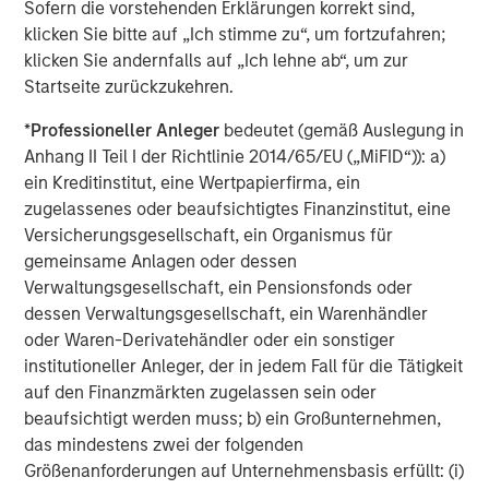
resolution."
Sofern die vorstehenden Erklärungen korrekt sind,
klicken Sie bitte auf „Ich stimme zu“, um fortzufahren;
Flip AI’s Founding Story
klicken Sie andernfalls auf „Ich lehne ab“, um zur
Startseite zurückzukehren.
Flip AI was founded by tech leaders who experienced the
challenges of running large-scale systems and
*
Professioneller Anleger
bedeutet (gemäß Auslegung in
troubleshooting incidents in real-time:
Anhang II Teil I der Richtlinie 2014/65/EU („MiFID“)): a)
ein Kreditinstitut, eine Wertpapierfirma, ein
Corey Harrison, CEO, was SVP of Operations and
zugelassenes oder beaufsichtigtes Finanzinstitut, eine
Chief of Staff to the NFL Commissioner, led
Versicherungsgesellschaft, ein Organismus für
Innovation and Technology at KKR and was a White
gemeinsame Anlagen oder dessen
House Fellow and Special Assistant at the Pentagon
Verwaltungsgesellschaft, ein Pensionsfonds oder
where he co-founded the Defense Digital Service
dessen Verwaltungsgesellschaft, ein Warenhändler
and received one of the highest service medals
oder Waren-Derivatehändler oder ein sonstiger
awarded to civilians
institutioneller Anleger, der in jedem Fall für die Tätigkeit
Sunil Mallya, CTO, was the head of AWS’ NLP
auf den Finanzmärkten zugelassen sein oder
service Comprehend, one of the largest NLP
beaufsichtigt werden muss; b) ein Großunternehmen,
services in the world, helped build AWS’ LLM
das mindestens zwei der folgenden
product Bedrock and created AWS’s reinforcement
Größenanforderungen auf Unternehmensbasis erfüllt: (i)