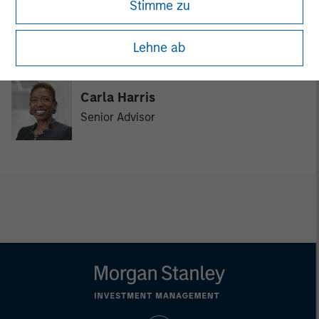
Stimme zu
David Cook
Executive Director
Lehne ab
Carla Harris
Senior Advisor