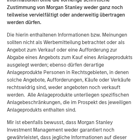
systems to attempt to sort, analyze, correlate and identify
Zustimmung von Morgan Stanley weder ganz noch
a root cause. This can take hours, days, weeks or can
teilweise vervielfältigt oder anderweitig übertragen
even go undetected, impacting enterprises negatively in
werden dürfen.
many ways: losing revenue, harming brand reputation
and pulling developers away from innovating.
Die hierin enthaltenen Informationen bzw. Meinungen
sollten nicht als Werbemitteilung betrachtet oder als
“We see in our research that observability, particularly
Angebot zum Verkauf oder eine Aufforderung zur
incident resolution, is still in its early stages and remains
Abgabe eines Angebots zum Kauf eines Anlageprodukts
a significant pain point for enterprises of all sizes. In fact,
ausgelegt werden; ebenso dürfen derartige
we see that 36% of respondents indicate they are
Anlageprodukte Personen in Rechtsgebieten, in denen
planning to implement in the next 12-24 months,” said
solche Angebote, Aufforderungen, Käufe oder Verkäufe
Paul Nashawaty, principal analyst at Enterprise Strategy
rechtswidrig sind, weder angeboten noch verkauft
Group. “Flip AI brings a refreshing and novel approach
werden. Alle Anlageprodukte unterliegen spezifischen
that is poised to transform observability and generative
Anlagebeschränkungen, die im Prospekt des jeweiligen
AI, as a whole.”
Anlageprodukts enthalten sind.
Flip automates incident resolution processes, reducing
Mir ist ebenfalls bewusst, dass Morgan Stanley
the effort to minutes for enterprise development teams.
Investment Management weder garantiert noch
Flip’s core tenet is the notion of serving as an intelligence
gewährleistet, dass jegliche Informationen auf dieser