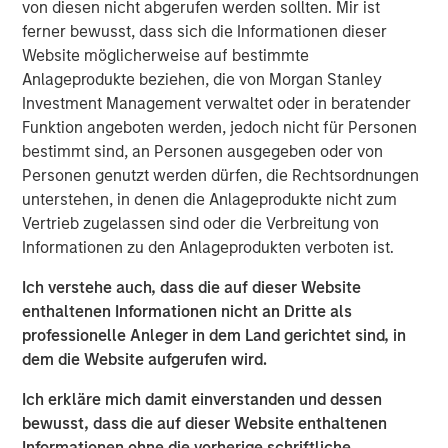
von diesen nicht abgerufen werden sollten. Mir ist
the world.
ferner bewusst, dass sich die Informationen dieser
Website möglicherweise auf bestimmte
“When enterprise software doesn't perform as intended,
Anlageprodukte beziehen, die von Morgan Stanley
it directly impacts customer experience and revenue.
Investment Management verwaltet oder in beratender
Current observability tools present an overwhelming
Funktion angeboten werden, jedoch nicht für Personen
amount of data on application performance. Developers
bestimmt sind, an Personen ausgegeben oder von
and operators spend hours, sometimes days, poring
Personen genutzt werden dürfen, die Rechtsordnungen
through data and debugging incidents,” said Corey
unterstehen, in denen die Anlageprodukte nicht zum
Harrison, co-founder and CEO of Flip AI. “Our LLM does
Vertrieb zugelassen sind oder die Verbreitung von
this heavy lifting in seconds and immediately reduces
Informationen zu den Anlageprodukten verboten ist.
mean time to detect and remediate critical incidents.
Enterprises are calling Flip the ‘holy grail’ of
Ich verstehe auch, dass die auf dieser Website
observability.”
enthaltenen Informationen nicht an Dritte als
professionelle Anleger in dem Land gerichtet sind, in
Most enterprises use multiple observability systems and
dem die Website aufgerufen wird.
spend millions on every year but incident volume
continues to increase and the cost of downtime has
Ich erkläre mich damit einverstanden und dessen
grown to more than $9,000/minute. Today when an
bewusst, dass die auf dieser Website enthaltenen
incident occurs, developers access many different
Informationen ohne die vorherige schriftliche