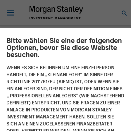
Bitte wählen Sie eine der folgenden
NEWSROOM
Optionen, bevor Sie diese Website
besuchen.
Flip AI Launches to Bring
the ‘Holy Grail of
WENN ES SICH BEI IHNEN UM EINE EINZELPERSON
HANDELT, DIE EIN „KLEINANLEGER“ IM SINNE DER
Observability’ to All
RICHTLINIE 2011/61/EU (AIFMD) IST, ODER WENN SIE
EIN ANLEGER SIND, DER NICHT DER DEFINITION EINES
Enterprises With $6.5
„ PROFESSIONELLEN ANLEGERS“ (WIE NACHSTEHEND
Million in Seed Funding Led
DEFINIERT) ENTSPRICHT, UND SIE FRAGEN ZU EINER
ANLAGE IN PRODUKTEN VON MORGAN STANLEY
by Factory
INVESTMENT MANAGEMENT HABEN, SOLLTEN SIE
SICH AN EINEN ZUGELASSENEN FINANZBERATER
ODER -VERMITTLER WENDEN. WENN SIE SICH AN