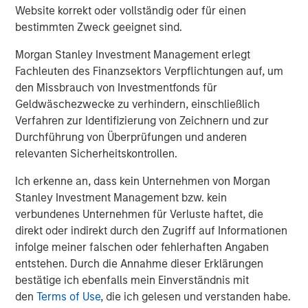
layer across all observability and infrastructure data
Website korrekt oder vollständig oder für einen
sources and rationalizing through any modality of data,
bestimmten Zweck geeignet sind.
no matter where and how it is stored. Flip sits on top of
traditional observability solutions like Datadog, Splunk
Morgan Stanley Investment Management erlegt
and New Relic; open source solutions like Prometheus,
Fachleuten des Finanzsektors Verpflichtungen auf, um
OpenSearch and Elastic; and object stores like Amazon
den Missbrauch von Investmentfonds für
S3, Azure Blob Storage and GCP Cloud Storage. Flip’s LLM
Geldwäschezwecke zu verhindern, einschließlich
can work on structured and unstructured data; operates
Verfahren zur Identifizierung von Zeichnern und zur
on-premises, multi-cloud and hybrid; requires little to no
Durchführung von Überprüfungen und anderen
training; ensures that an enterprise’s data stays private;
relevanten Sicherheitskontrollen.
and has a minimal compute footprint.
Ich erkenne an, dass kein Unternehmen von Morgan
"Software vendors of all types use generative AI to guide
Stanley Investment Management bzw. kein
users and enrich products,” said Kevin Petrie, vice
verbundenes Unternehmen für Verluste haftet, die
president of research at Eckerson Group. “Flip AI takes
direkt oder indirekt durch den Zugriff auf Informationen
things a step further by using a language model to derive
infolge meiner falschen oder fehlerhaften Angaben
insights from multiple observability tools and explain their
entstehen. Durch die Annahme dieser Erklärungen
implications to users. This approach can simplify the
bestätige ich ebenfalls mein Einverständnis mit
work of ITOps engineers and speed their time to issue
den
Terms of Use
, die ich gelesen und verstanden habe.