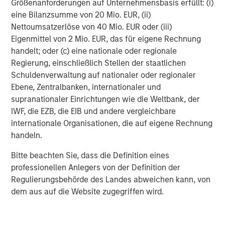
Größenanforderungen auf Unternehmensbasis erfüllt: (i)
eine Bilanzsumme von 20 Mio. EUR, (ii)
Nettoumsatzerlöse von 40 Mio. EUR oder (iii)
MSIM Spokesperson
Eigenmittel von 2 Mio. EUR, das für eigene Rechnung
handelt; oder (c) eine nationale oder regionale
Regierung, einschließlich Stellen der staatlichen
Schuldenverwaltung auf nationaler oder regionaler
Ebene, Zentralbanken, internationaler und
Aaron Sack
supranationaler Einrichtungen wie die Weltbank, der
Managing Director
IWF, die EZB, die EIB und andere vergleichbare
internationale Organisationen, die auf eigene Rechnung
handeln.
David N. Miller
Bitte beachten Sie, dass die Definition eines
Managing Director
professionellen Anlegers von der Definition der
Regulierungsbehörde des Landes abweichen kann, von
dem aus auf die Website zugegriffen wird.