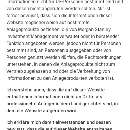
Informationen nicht für US-Personen bestimmt sind und
incorporate the new logo across print and digital
von diesen nicht abgerufen werden sollten. Mir ist
collateral, including a re-designed website. Fisher CEO
ferner bewusst, dass sich die Informationen dieser
Kevin Keneally indicates the rebranding efforts signal the
Website möglicherweise auf bestimmte
next step in the company’s growth within the packaging
Anlageprodukte beziehen, die von Morgan Stanley
industry.
Investment Management verwaltet oder in beratender
Funktion angeboten werden, jedoch nicht für Personen
“Fisher Container and PPC are both successful leaders in
bestimmt sind, an Personen ausgegeben oder von
the packaging industry,” said Mr. Keneally. “After the
Personen genutzt werden dürfen, die Rechtsordnungen
merger, we knew we had an opportunity to create a new
unterstehen, in denen die Anlageprodukte nicht zum
brand identity that would showcase our innovation and
Vertrieb zugelassen sind oder die Verbreitung von
speed to market. PPC Flexible Packaging now has a
Informationen zu den Anlageprodukten verboten ist.
visual identity that captures our quality, service, and
technology in a bold way and we’re very proud of that.”
Ich verstehe auch, dass die auf dieser Website
enthaltenen Informationen nicht an Dritte als
In addition to creating a new visual identity for the
professionelle Anleger in dem Land gerichtet sind, in
company, the rebrand will highlight PPC Flexible
dem die Website aufgerufen wird.
Packaging’s focus on two primary market segments—
consumer packaging and precision clean packaging. The
Ich erkläre mich damit einverstanden und dessen
consumer division focuses on food, “better for you,”
bewusst, dass die auf dieser Website enthaltenen