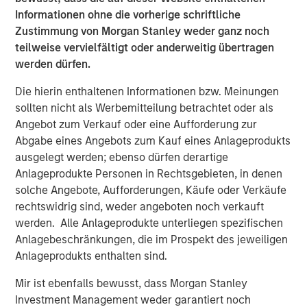
organic, snack, produce, bakery, and pet food retail
Informationen ohne die vorherige schriftliche
packaging, while the precision clean division focuses on
Zustimmung von Morgan Stanley weder ganz noch
healthcare, clean room, critical environment, and
teilweise vervielfältigt oder anderweitig übertragen
microelectronic packaging. Fisher will visually display the
werden dürfen.
names of the two segments in conjunction with the new
logo in internal and external communications. Mr.
Die hierin enthaltenen Informationen bzw. Meinungen
Keneally believes this will further strengthen brand
sollten nicht als Werbemitteilung betrachtet oder als
presence within the packaging industry.
Angebot zum Verkauf oder eine Aufforderung zur
Abgabe eines Angebots zum Kauf eines Anlageprodukts
“We are committed to providing speed to market, value,
ausgelegt werden; ebenso dürfen derartige
and quality in a highly-diverse industry, and our well-
Anlageprodukte Personen in Rechtsgebieten, in denen
defined focus helps us achieve this goal,” said Mr.
solche Angebote, Aufforderungen, Käufe oder Verkäufe
Keneally. “We look forward to seeing our company grow
rechtswidrig sind, weder angeboten noch verkauft
and thrive through acquisitions and organic growth as our
werden. Alle Anlageprodukte unterliegen spezifischen
rebranding vision materializes in the coming months.”
Anlagebeschränkungen, die im Prospekt des jeweiligen
Anlageprodukts enthalten sind.
Fisher plans to launch PPC Flexible Packaging’s re-
designed company website later this year.
Mir ist ebenfalls bewusst, dass Morgan Stanley
Investment Management weder garantiert noch