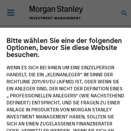
Bitte wählen Sie eine der folgenden
NEWSROOM
Optionen, bevor Sie diese Website
besuchen.
Fisher Container Launches
Company Rebrand to PPC
WENN ES SICH BEI IHNEN UM EINE EINZELPERSON
HANDELT, DIE EIN „KLEINANLEGER“ IM SINNE DER
Flexible Packaging
RICHTLINIE 2011/61/EU (AIFMD) IST, ODER WENN SIE
EIN ANLEGER SIND, DER NICHT DER DEFINITION EINES
„ PROFESSIONELLEN ANLEGERS“ (WIE NACHSTEHEND
Fisher Container Holdings, LLC announces rebranding of
DEFINIERT) ENTSPRICHT, UND SIE FRAGEN ZU EINER
subsidiaries to unify corporate identity and reinforce
ANLAGE IN PRODUKTEN VON MORGAN STANLEY
strong market presence.
INVESTMENT MANAGEMENT HABEN, SOLLTEN SIE
SICH AN EINEN ZUGELASSENEN FINANZBERATER
26 FEBRUAR 2018
ODER -VERMITTLER WENDEN. WENN SIE SICH AN