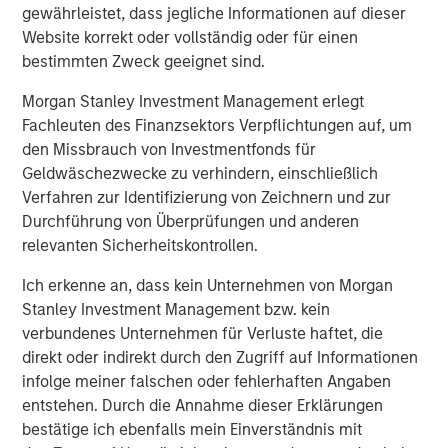
gewährleistet, dass jegliche Informationen auf dieser
About Fisher Container Holdings, LLC
Website korrekt oder vollständig oder für einen
bestimmten Zweck geeignet sind.
Based in Buffalo Grove, Illinois, Fisher is a leading
provider of cleanroom and consumer packaging for the
Morgan Stanley Investment Management erlegt
healthcare, snack, organic, “better-for-you,” and produce
Fachleuten des Finanzsektors Verpflichtungen auf, um
markets. The company excels in the design of value-
den Missbrauch von Investmentfonds für
added printed, laminated and stand up pouch packaging
Geldwäschezwecke zu verhindern, einschließlich
for the most demanding applications. With an in-house
Verfahren zur Identifizierung von Zeichnern und zur
graphics department, Fisher—and its most recent
Durchführung von Überprüfungen und anderen
acquisition, Packaging Products Corporation (PPC)—is
relevanten Sicherheitskontrollen.
focused on exceptional speed to market and excels in
Ich erkenne an, dass kein Unternehmen von Morgan
delivering service, quality, and technology to its valued
Stanley Investment Management bzw. kein
customer base. Together, Fisher and PPC form the entity
verbundenes Unternehmen für Verluste haftet, die
PPC Flexible Packaging. The company is privately owned
direkt oder indirekt durch den Zugriff auf Informationen
by management and Morgan Stanley Capital Partners.
infolge meiner falschen oder fehlerhaften Angaben
entstehen. Durch die Annahme dieser Erklärungen
bestätige ich ebenfalls mein Einverständnis mit
About Morgan Stanley Capital Partners