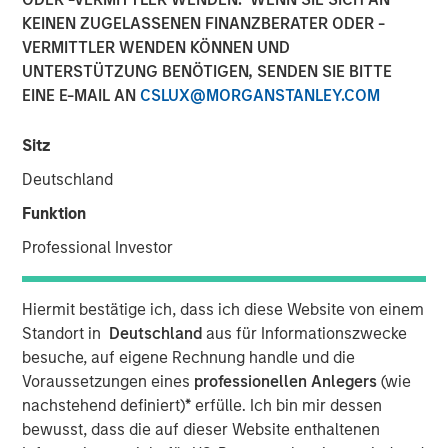
KEINEN ZUGELASSENEN FINANZBERATER ODER -
VERMITTLER WENDEN KÖNNEN UND
UNTERSTÜTZUNG BENÖTIGEN, SENDEN SIE BITTE
EINE E-MAIL AN
CSLUX@MORGANSTANLEY.COM
BUFFALO GROVE, IL — Feb 26, 2018 — 11:00 AM EST
Sitz
Fisher Container Holdings, LLC (Fisher), a leading provider
Deutschland
of custom flexible packaging for food and healthcare
industries, today announced the rebranding of its
Funktion
subsidiaries Fisher Container, LLC and Packaging
Professional Investor
Products Corporation, LLC (PPC) into the new entity PPC
Flexible Packaging. The comprehensive rebrand follows
Fisher’s 2017 acquisition of PPC and aims to reaffirm the
Hiermit bestätige ich, dass ich diese Website von einem
company’s strong market presence while unifying the
Standort in
Deutschland
aus für Informationszwecke
corporate identity of the two subsidiaries.
besuche, auf eigene Rechnung handle und die
Voraussetzungen eines
professionellen Anlegers
(wie
As part of the official rebranding launch, Fisher unveiled a
nachstehend definiert)
*
erfülle. Ich bin mir dessen
new logo for PPC Flexible Packaging and outlined the
bewusst, dass die auf dieser Website enthaltenen
proposed scope of work for the campaign. Fisher plans to