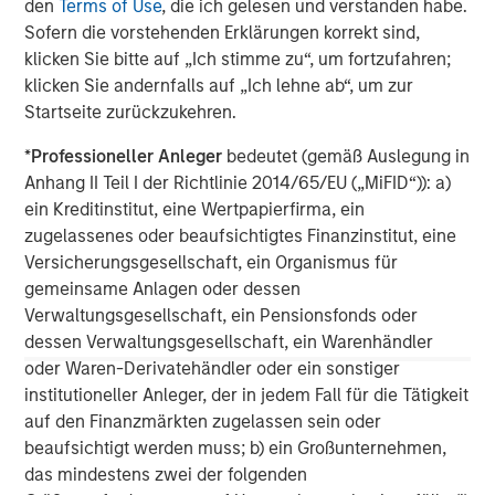
den
Terms of Use
, die ich gelesen und verstanden habe.
Sofern die vorstehenden Erklärungen korrekt sind,
Morgan Stanley Capital Partners, part of Morgan Stanley
klicken Sie bitte auf „Ich stimme zu“, um fortzufahren;
Investment Management, is a leading middle-market
klicken Sie andernfalls auf „Ich lehne ab“, um zur
private equity platform that has invested capital in a
Startseite zurückzukehren.
broad spectrum of industries for over two decades.
Morgan Stanley Capital Partners focuses on privately
*
Professioneller Anleger
bedeutet (gemäß Auslegung in
negotiated equity and equity-related investments
Anhang II Teil I der Richtlinie 2014/65/EU („MiFID“)): a)
primarily in North America, as well as Europe and other
ein Kreditinstitut, eine Wertpapierfirma, ein
regions and seeks to create value in portfolio companies
zugelassenes oder beaufsichtigtes Finanzinstitut, eine
primarily through operational improvement. For further
Versicherungsgesellschaft, ein Organismus für
information about Morgan Stanley Capital Partners,
gemeinsame Anlagen oder dessen
please visit
www.morganstanley.com/im/capitalpartners
.
Verwaltungsgesellschaft, ein Pensionsfonds oder
dessen Verwaltungsgesellschaft, ein Warenhändler
Morgan Stanley Capital Partners
oder Waren-Derivatehändler oder ein sonstiger
institutioneller Anleger, der in jedem Fall für die Tätigkeit
Morgan Stanley Capital Partners manages a middle-
auf den Finanzmärkten zugelassen sein oder
market private equity platform with a strong focus on
beaufsichtigt werden muss; b) ein Großunternehmen,
value creation. The team has invested capital in a broad
das mindestens zwei der folgenden
spectrum of industries for over two decades.