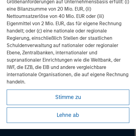
Größenanforderungen auf Unternehmensbasis erfüllt: (i)
market private equity platform with a strong focus on
eine Bilanzsumme von 20 Mio. EUR, (ii)
value creation. The team has invested capital in a broad
Nettoumsatzerlöse von 40 Mio. EUR oder (iii)
spectrum of industries for over two decades.
Eigenmittel von 2 Mio. EUR, das für eigene Rechnung
handelt; oder (c) eine nationale oder regionale
Regierung, einschließlich Stellen der staatlichen
Schuldenverwaltung auf nationaler oder regionaler
Ebene, Zentralbanken, internationaler und
supranationaler Einrichtungen wie die Weltbank, der
IWF, die EZB, die EIB und andere vergleichbare
internationale Organisationen, die auf eigene Rechnung
handeln.
Bitte beachten Sie, dass die Definition eines
Stimme zu
professionellen Anlegers von der Definition der
Regulierungsbehörde des Landes abweichen kann, von
Lehne ab
dem aus auf die Website zugegriffen wird.