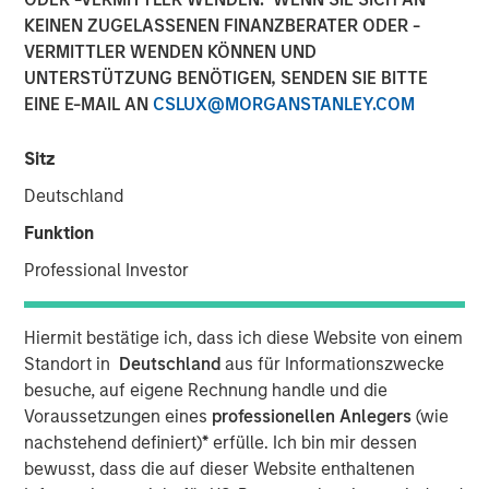
KEINEN ZUGELASSENEN FINANZBERATER ODER -
VERMITTLER WENDEN KÖNNEN UND
NEW YORK— Jun 4, 2017
UNTERSTÜTZUNG BENÖTIGEN, SENDEN SIE BITTE
EINE E-MAIL AN
CSLUX@MORGANSTANLEY.COM
Fisher Container Holdings, LLC (“Fisher”) announced
today that it completed its acquisition of Packaging
Sitz
Products Corporation, LLC (“PPC”). Fisher is a portfolio
company majority owned by investment funds managed
Deutschland
by Morgan Stanley Capital Partners (“MSCP”), the Private
Funktion
Equity team within Morgan Stanley Investment
Management. PPC represents the first add-on acquisition
Professional Investor
for Fisher since MSCP’s investment in February 2017.
Hiermit bestätige ich, dass ich diese Website von einem
Fisher, headquartered in Buffalo Grove, IL, is a leading
Standort in
Deutschland
aus für Informationszwecke
manufacturer of innovative and technical flexible
besuche, auf eigene Rechnung handle und die
packaging products, primarily for the cleanroom and
Voraussetzungen eines
professionellen Anlegers
(wie
healthcare, food and industrial end markets. The
nachstehend definiert)
*
erfülle. Ich bin mir dessen
Company prints and converts flexible films, bags and
bewusst, dass die auf dieser Website enthaltenen
plastic pouches.