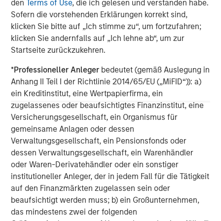
den
Terms of Use
, die ich gelesen und verstanden habe.
Sofern die vorstehenden Erklärungen korrekt sind,
klicken Sie bitte auf „Ich stimme zu“, um fortzufahren;
klicken Sie andernfalls auf „Ich lehne ab“, um zur
About Morgan Stanley Capital Partners
Startseite zurückzukehren.
Morgan Stanley Capital Partners, part of Morgan Stanley
*
Professioneller Anleger
bedeutet (gemäß Auslegung in
Investment Management, is a leading middle-market
Anhang II Teil I der Richtlinie 2014/65/EU („MiFID“)): a)
private equity platform that has invested capital in a
ein Kreditinstitut, eine Wertpapierfirma, ein
broad spectrum of industries for over two decades.
zugelassenes oder beaufsichtigtes Finanzinstitut, eine
Morgan Stanley Capital Partners focuses on privately
Versicherungsgesellschaft, ein Organismus für
negotiated equity and equity-related investments
gemeinsame Anlagen oder dessen
primarily in North America, as well as Europe and other
Verwaltungsgesellschaft, ein Pensionsfonds oder
regions and seeks to create value in portfolio companies
dessen Verwaltungsgesellschaft, ein Warenhändler
primarily through operational improvement. For further
oder Waren-Derivatehändler oder ein sonstiger
information about Morgan Stanley Capital Partners,
institutioneller Anleger, der in jedem Fall für die Tätigkeit
please visit
www.morganstanley.com/im/capitalpartners
.
auf den Finanzmärkten zugelassen sein oder
beaufsichtigt werden muss; b) ein Großunternehmen,
Morgan Stanley Capital Partners
das mindestens zwei der folgenden
Morgan Stanley Capital Partners manages a middle-