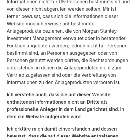
Informationen nicht für US-Personen bestimmt sind und
PPC, headquartered in Mission, KS, is a leader in
von diesen nicht abgerufen werden sollten. Mir ist
flexographic printing and converting of flexible films,
ferner bewusst, dass sich die Informationen dieser
bags and pouches primarily used for food packaging.
Website möglicherweise auf bestimmte
PPC operates two manufacturing facilities, one in
Anlageprodukte beziehen, die von Morgan Stanley
Mission, KS, and one in Rome, GA. Founded in 1968, PPC
Investment Management verwaltet oder in beratender
strives to provide the highest quality products with best-
Funktion angeboten werden, jedoch nicht für Personen
in-class lead times.
bestimmt sind, an Personen ausgegeben oder von
Personen genutzt werden dürfen, die Rechtsordnungen
Kevin Keneally, Chief Executive Officer of Fisher, said, “I
unterstehen, in denen die Anlageprodukte nicht zum
am very excited to bring together Fisher and PPC, two
Vertrieb zugelassen sind oder die Verbreitung von
highly complementary businesses with rich legacies. We
Informationen zu den Anlageprodukten verboten ist.
expect the combination of these companies will enable
us to enhance the value and service we provide to our
Ich verstehe auch, dass die auf dieser Website
customers.” Kevin Keneally will serve as the CEO over the
enthaltenen Informationen nicht an Dritte als
combined company.
professionelle Anleger in dem Land gerichtet sind, in
dem die Website aufgerufen wird.
“We are very excited to bring together two strong
organizations, each with a long history of providing high
Ich erkläre mich damit einverstanden und dessen
quality products. PPC enhances Fisher’s position in the
bewusst, dass die auf dieser Website enthaltenen