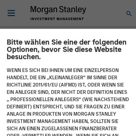
Bitte wählen Sie eine der folgenden
NEWSROOM
Optionen, bevor Sie diese Website
besuchen.
Fisher Container Completes
Acquisition of Packaging
WENN ES SICH BEI IHNEN UM EINE EINZELPERSON
HANDELT, DIE EIN „KLEINANLEGER“ IM SINNE DER
Products Corporation in
RICHTLINIE 2011/61/EU (AIFMD) IST, ODER WENN SIE
EIN ANLEGER SIND, DER NICHT DER DEFINITION EINES
Partnership with MSCP
„ PROFESSIONELLEN ANLEGERS“ (WIE NACHSTEHEND
DEFINIERT) ENTSPRICHT, UND SIE FRAGEN ZU EINER
ANLAGE IN PRODUKTEN VON MORGAN STANLEY
04 JUNI 2017
INVESTMENT MANAGEMENT HABEN, SOLLTEN SIE
SICH AN EINEN ZUGELASSENEN FINANZBERATER
ODER -VERMITTLER WENDEN. WENN SIE SICH AN