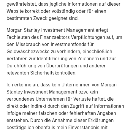
gewährleistet, dass jegliche Informationen auf dieser
Website korrekt oder vollständig oder für einen
Fisher Container (“Fisher” or the “Company”),
bestimmten Zweck geeignet sind.
headquartered in Buffalo Grove, IL, is a leading
manufacturer of innovative and technical flexible
Morgan Stanley Investment Management erlegt
packaging products, primarily for the cleanroom and
Fachleuten des Finanzsektors Verpflichtungen auf, um
healthcare, food and industrial end markets. The
den Missbrauch von Investmentfonds für
Company prints and converts flexible films, bags and
Geldwäschezwecke zu verhindern, einschließlich
plastic pouches.
Verfahren zur Identifizierung von Zeichnern und zur
Durchführung von Überprüfungen und anderen
relevanten Sicherheitskontrollen.
About Packaging Products Corporation
Ich erkenne an, dass kein Unternehmen von Morgan
Packaging Products Corporation, LLC (“PPC”),
Stanley Investment Management bzw. kein
headquartered in Mission, KS with an additional
verbundenes Unternehmen für Verluste haftet, die
manufacturing facility in Rome, GA, is a leading
direkt oder indirekt durch den Zugriff auf Informationen
manufacturer of flexible films, bags and pouches
infolge meiner falschen oder fehlerhaften Angaben
primarily used for food packaging. Founded in 1968, PPC
entstehen. Durch die Annahme dieser Erklärungen
strives to provide the highest quality products with best-
bestätige ich ebenfalls mein Einverständnis mit
in-class lead times.