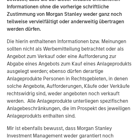
food market with its unique set of capabilities that has
Informationen ohne die vorherige schriftliche
translated into a favorable position with blue chip and
Zustimmung von Morgan Stanley weder ganz noch
innovative food manufacturers. We would also like to
teilweise vervielfältigt oder anderweitig übertragen
thank Bill Mackin and the entire PPC team for their
werden dürfen.
partnership and commend PPC on its many
Die hierin enthaltenen Informationen bzw. Meinungen
accomplishments,” said Eric Kanter, Managing Director of
sollten nicht als Werbemitteilung betrachtet oder als
Morgan Stanley Capital Partners. “Our investment in
Angebot zum Verkauf oder eine Aufforderung zur
Fisher continues upon MSCP’s success in partnering with
Abgabe eines Angebots zum Kauf eines Anlageprodukts
Family/founder-owned businesses.”
ausgelegt werden; ebenso dürfen derartige
Mark Bye, Managing Director and Operating Partner of
Anlageprodukte Personen in Rechtsgebieten, in denen
Morgan Stanley Capital Partners, added, “We plan to build
solche Angebote, Aufforderungen, Käufe oder Verkäufe
upon the successes of these two businesses. We see
rechtswidrig sind, weder angeboten noch verkauft
tremendous value and growth potential from this
werden. Alle Anlageprodukte unterliegen spezifischen
partnership and will continue to look for opportunities to
Anlagebeschränkungen, die im Prospekt des jeweiligen
add new, innovative products and services.”
Anlageprodukts enthalten sind.
Mir ist ebenfalls bewusst, dass Morgan Stanley
Investment Management weder garantiert noch
About Fisher Container