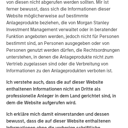
David also underscores Morgan Stanley’s advantage as
von diesen nicht abgerufen werden sollten. Mir ist
part of a global investment bank, where close
ferner bewusst, dass sich die Informationen dieser
collaboration with investment banking and capital
Website möglicherweise auf bestimmte
markets teams plays a key role.
Anlageprodukte beziehen, die von Morgan Stanley
Investment Management verwaltet oder in beratender
Looking ahead, David anticipates a multiyear increase in
Funktion angeboten werden, jedoch nicht für Personen
middle‑market M&A as aging private‑equity portfolios
bestimmt sind, an Personen ausgegeben oder von
come to market. He sees continued strength in private
Personen genutzt werden dürfen, die Rechtsordnungen
credit fundamentals, including low defaults, and expects
unterstehen, in denen die Anlageprodukte nicht zum
AI‑related infrastructure investment to drive substantial
Vertrieb zugelassen sind oder die Verbreitung von
financing needs—making 2026 a particularly active year.
Informationen zu den Anlageprodukten verboten ist.
Ich verstehe auch, dass die auf dieser Website
enthaltenen Informationen nicht an Dritte als
professionelle Anleger in dem Land gerichtet sind, in
The Author
dem die Website aufgerufen wird.
Ich erkläre mich damit einverstanden und dessen
bewusst, dass die auf dieser Website enthaltenen
Informationen ohne die vorherige schriftliche