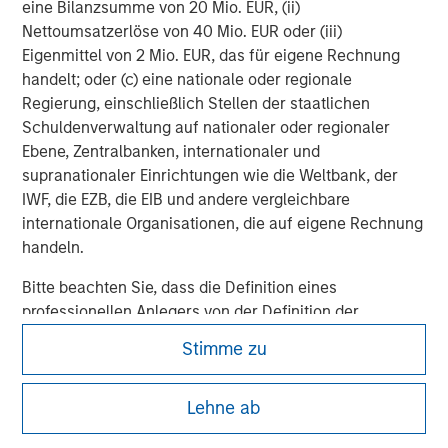
eine Bilanzsumme von 20 Mio. EUR, (ii)
DISTRIBUTION
Nettoumsatzerlöse von 40 Mio. EUR oder (iii)
This material is only intended for and will only be distributed to
persons resident in jurisdictions where such distribution or
Eigenmittel von 2 Mio. EUR, das für eigene Rechnung
availability would not be contrary to local laws or regulations.
handelt; oder (c) eine nationale oder regionale
Regierung, einschließlich Stellen der staatlichen
MSIM, the asset management division of Morgan Stanley (NYSE:
MS), and its affiliates have arrangements in place to market
Schuldenverwaltung auf nationaler oder regionaler
each other’s products and services. Each MSIM affiliate is
Ebene, Zentralbanken, internationaler und
regulated as appropriate in the jurisdiction it operates. MSIM’s
affiliates are: Eaton Vance Management (International) Limited,
supranationaler Einrichtungen wie die Weltbank, der
Eaton Vance Advisers International Ltd, Calvert Research and
IWF, die EZB, die EIB und andere vergleichbare
Management, Eaton Vance Management, Parametric Portfolio
internationale Organisationen, die auf eigene Rechnung
Associates LLC and Atlanta Capital Management LLC.
handeln.
Bitte beachten Sie, dass die Definition eines
professionellen Anlegers von der Definition der
Regulierungsbehörde des Landes abweichen kann, von
Stimme zu
dem aus auf die Website zugegriffen wird.
Lehne ab