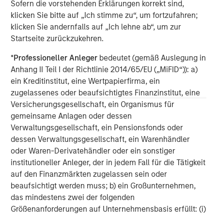
Sofern die vorstehenden Erklärungen korrekt sind,
made in accordance with applicable law and regulation.
Additionally, financial intermediaries are required to satisfy
klicken Sie bitte auf „Ich stimme zu“, um fortzufahren;
themselves that the information in this material is appropriate for
klicken Sie andernfalls auf „Ich lehne ab“, um zur
any person to whom they provide this material in view of that
Startseite zurückzukehren.
person’s circumstances and purpose. The Firm shall not be liable
for, and accepts no liability for, the use or misuse of this material
by any such financial intermediary.
*
Professioneller Anleger
bedeutet (gemäß Auslegung in
Anhang II Teil I der Richtlinie 2014/65/EU („MiFID“)): a)
This material may be translated into other languages. Where
such a translation is made this English version remains definitive.
ein Kreditinstitut, eine Wertpapierfirma, ein
If there are any discrepancies between the English version and
zugelassenes oder beaufsichtigtes Finanzinstitut, eine
any version of this material in another language, the English
Versicherungsgesellschaft, ein Organismus für
version shall prevail.
gemeinsame Anlagen oder dessen
The whole or any part of this material may not be directly or
Verwaltungsgesellschaft, ein Pensionsfonds oder
indirectly reproduced, copied, modified, used to create a
derivative work, performed, displayed, published, posted,
dessen Verwaltungsgesellschaft, ein Warenhändler
licensed, framed, distributed or transmitted or any of its
oder Waren-Derivatehändler oder ein sonstiger
contents disclosed to third parties without the Firm’s express
written consent. This material may not be linked to unless such
institutioneller Anleger, der in jedem Fall für die Tätigkeit
hyperlink is for personal and non-commercial use. All
auf den Finanzmärkten zugelassen sein oder
information contained herein is proprietary and is protected
beaufsichtigt werden muss; b) ein Großunternehmen,
under copyright and other applicable law. Eaton Vance is part of
Morgan Stanley Investment Management. Morgan Stanley
das mindestens zwei der folgenden
Investment Management is the asset management division of
Größenanforderungen auf Unternehmensbasis erfüllt: (i)
Morgan Stanley.