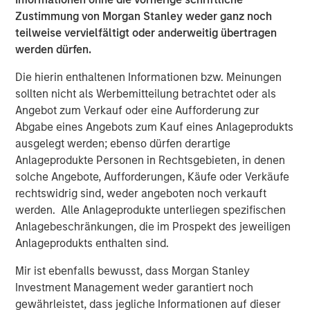
David N. Miller
Zustimmung von Morgan Stanley weder ganz noch
Managing Director
teilweise vervielfältigt oder anderweitig übertragen
werden dürfen.
Die hierin enthaltenen Informationen bzw. Meinungen
sollten nicht als Werbemitteilung betrachtet oder als
Angebot zum Verkauf oder eine Aufforderung zur
Abgabe eines Angebots zum Kauf eines Anlageprodukts
Disclosure:
ausgelegt werden; ebenso dürfen derartige
There is no guarantee that any investment strategy will work
Anlageprodukte Personen in Rechtsgebieten, in denen
under all market conditions, and each investor should evaluate
their ability to invest for the long-term, especially during periods
solche Angebote, Aufforderungen, Käufe oder Verkäufe
of downturn in the market.
rechtswidrig sind, weder angeboten noch verkauft
A separately managed account may not be appropriate for all
werden. Alle Anlageprodukte unterliegen spezifischen
investors. Separate accounts managed according to the
Anlagebeschränkungen, die im Prospekt des jeweiligen
particular strategy may include securities that may not
Anlageprodukts enthalten sind.
necessarily track the performance of a particular index. Please
consider the investment objectives, risks and fees of the
Strategy carefully before investing. A minimum asset level is
Mir ist ebenfalls bewusst, dass Morgan Stanley
required. For important information about the investment
Investment Management weder garantiert noch
managers, please refer to Form ADV Part 2.
gewährleistet, dass jegliche Informationen auf dieser