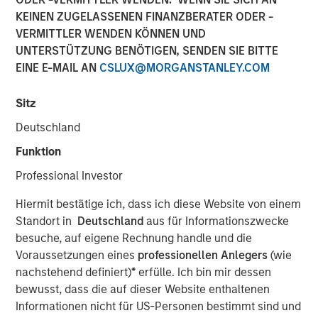
KEINEN ZUGELASSENEN FINANZBERATER ODER -
VERMITTLER WENDEN KÖNNEN UND
00:00
35:49
UNTERSTÜTZUNG BENÖTIGEN, SENDEN SIE BITTE
EINE E-MAIL AN
CSLUX@MORGANSTANLEY.COM
Sitz
David Miller, Global Head of Private Credit and Equity at
Morgan Stanley Investment Management, joins Lisa Lee
Deutschland
on the Credit Exchange Podcast to discuss the Firm’s
Funktion
private equity and credit business and his outlook for the
sector in 2026.
Professional Investor
In his current role, David leads integrated private equity
Hiermit bestätige ich, dass ich diese Website von einem
and private credit platforms, enabling Morgan Stanley to
Standort in
Deutschland
aus für Informationszwecke
offer a full spectrum of capital solutions—from traditional
besuche, auf eigene Rechnung handle und die
buyouts to direct lending and hybrid capital structures.
Voraussetzungen eines
professionellen Anlegers
(wie
He notes that combining both strategies under one
nachstehend definiert)
*
erfülle. Ich bin mir dessen
platform strengthens industry expertise, enhances deal
bewusst, dass die auf dieser Website enthaltenen
sourcing, and allows for more tailored capital solutions.
Informationen nicht für US-Personen bestimmt sind und