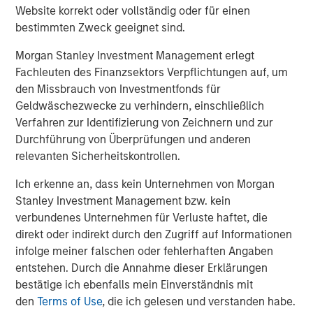
The views and opinions and/or analysis expressed are those of
Website korrekt oder vollständig oder für einen
the author or the investment team as of the date of preparation
of this material and are subject to change at any time without
bestimmten Zweck geeignet sind.
notice due to market or economic conditions and may not
necessarily come to pass.
Morgan Stanley Investment Management erlegt
Fachleuten des Finanzsektors Verpflichtungen auf, um
This material has been prepared on the basis of publicly
available information, internally developed data and other third-
den Missbrauch von Investmentfonds für
party sources believed to be reliable. However, no assurances
Geldwäschezwecke zu verhindern, einschließlich
are provided regarding the reliability of such information and the
Firm has not sought to independently verify information taken
Verfahren zur Identifizierung von Zeichnern und zur
from public and third-party sources.
Durchführung von Überprüfungen und anderen
relevanten Sicherheitskontrollen.
This material is a general communication, which is not impartial
and all information provided has been prepared solely for
informational and educational purposes and does not constitute
Ich erkenne an, dass kein Unternehmen von Morgan
an offer or a recommendation to buy or sell any particular
Stanley Investment Management bzw. kein
security or to adopt any specific investment strategy. The
information herein has not been based on a consideration of any
verbundenes Unternehmen für Verluste haftet, die
individual investor circumstances and is not investment advice,
direkt oder indirekt durch den Zugriff auf Informationen
nor should it be construed in any way as tax, accounting, legal
infolge meiner falschen oder fehlerhaften Angaben
or regulatory advice. To that end, investors should seek
independent legal and financial advice, including advice as to
entstehen. Durch die Annahme dieser Erklärungen
tax consequences, before making any investment decision.
bestätige ich ebenfalls mein Einverständnis mit
The Firm has not authorised financial intermediaries to use and
den
Terms of Use
, die ich gelesen und verstanden habe.
to distribute this material, unless such use and distribution is