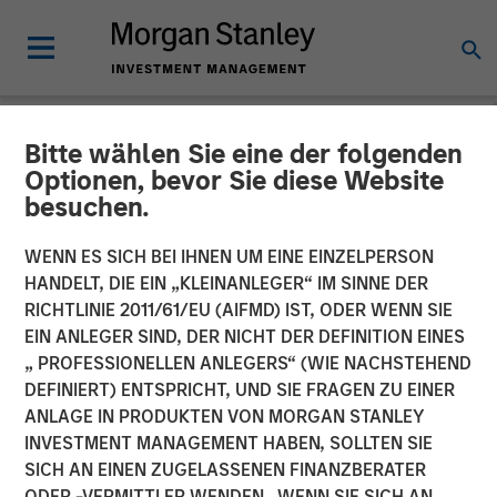
Bitte wählen Sie eine der folgenden
NEWSROOM
Optionen, bevor Sie diese Website
besuchen.
David Miller on Credit
Exchange
WENN ES SICH BEI IHNEN UM EINE EINZELPERSON
HANDELT, DIE EIN „KLEINANLEGER“ IM SINNE DER
RICHTLINIE 2011/61/EU (AIFMD) IST, ODER WENN SIE
21 JANUAR 2026
EIN ANLEGER SIND, DER NICHT DER DEFINITION EINES
„ PROFESSIONELLEN ANLEGERS“ (WIE NACHSTEHEND
DEFINIERT) ENTSPRICHT, UND SIE FRAGEN ZU EINER
David N. Miller
ANLAGE IN PRODUKTEN VON MORGAN STANLEY
Managing Director
INVESTMENT MANAGEMENT HABEN, SOLLTEN SIE
SICH AN EINEN ZUGELASSENEN FINANZBERATER
ODER -VERMITTLER WENDEN. WENN SIE SICH AN