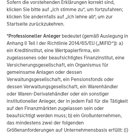
Sofern die vorstehenden Erklärungen korrekt sind,
650 newsrooms and by over 30,000 journalists around
klicken Sie bitte auf „Ich stimme zu“, um fortzufahren;
the world.
klicken Sie andernfalls auf „Ich lehne ab“, um zur
Startseite zurückzukehren.
Eden Global Partners served as strategic partner for the
Series F capital round, and J.P. Morgan served as the
*
Professioneller Anleger
bedeutet (gemäß Auslegung in
company's placement agent with respect to investments
Anhang II Teil I der Richtlinie 2014/65/EU („MiFID“)): a)
made by J.P. Morgan's private banking clients.
ein Kreditinstitut, eine Wertpapierfirma, ein
zugelassenes oder beaufsichtigtes Finanzinstitut, eine
About Dataminr
Versicherungsgesellschaft, ein Organismus für
Dataminr is the world's leading real-time information
gemeinsame Anlagen oder dessen
discovery platform, delivering the earliest warnings on
Verwaltungsgesellschaft, ein Pensionsfonds oder
high impact events and critical information far in
dessen Verwaltungsgesellschaft, ein Warenhändler
advance of other sources. Recognized as one of the
oder Waren-Derivatehändler oder ein sonstiger
world's leading AI businesses, Dataminr enables faster
institutioneller Anleger, der in jedem Fall für die Tätigkeit
response, more effective risk mitigation, and stronger
auf den Finanzmärkten zugelassen sein oder
crisis management for public and private sector
beaufsichtigt werden muss; b) ein Großunternehmen,
organizations spanning global corporations, first
das mindestens zwei der folgenden
responders, NGOs, and newsrooms. Dataminr is one
Größenanforderungen auf Unternehmensbasis erfüllt: (i)