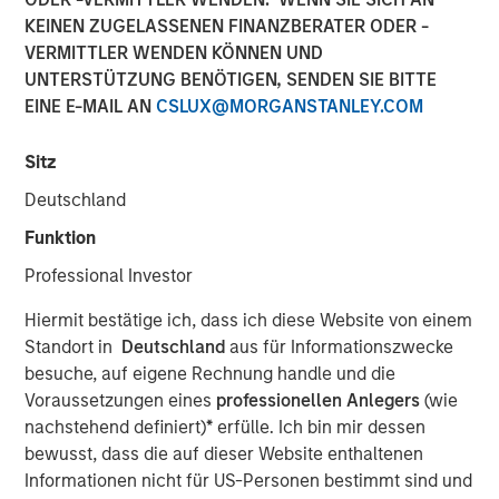
KEINEN ZUGELASSENEN FINANZBERATER ODER -
23 MÄRZ 2021
VERMITTLER WENDEN KÖNNEN UND
UNTERSTÜTZUNG BENÖTIGEN, SENDEN SIE BITTE
EINE E-MAIL AN
CSLUX@MORGANSTANLEY.COM
Sitz
NEW YORK — March 23, 2021 8:00 AM ET
Deutschland
Dataminr, the leading real-time information discovery
platform, today announced the close of a $475
Funktion
million financing round at a $4.1 billion valuation.
Professional Investor
Investors in the financing include Eldridge, Valor Equity
Partners, MSD Capital, Reinvent Capital, ArrowMark
Hiermit bestätige ich, dass ich diese Website von einem
Partners, IVP, Eden Global and investment funds
Standort in
Deutschland
aus für Informationszwecke
managed by Morgan Stanley Tactical Value.
besuche, auf eigene Rechnung handle und die
Voraussetzungen eines
professionellen Anlegers
(wie
The infusion of new capital will fuel growth of the
nachstehend definiert)
*
erfülle. Ich bin mir dessen
company's corporate enterprise business line, which has
bewusst, dass die auf dieser Website enthaltenen
doubled in revenue three years in a row as clients have
Informationen nicht für US-Personen bestimmt sind und
expanded use of Dataminr's platform across physical