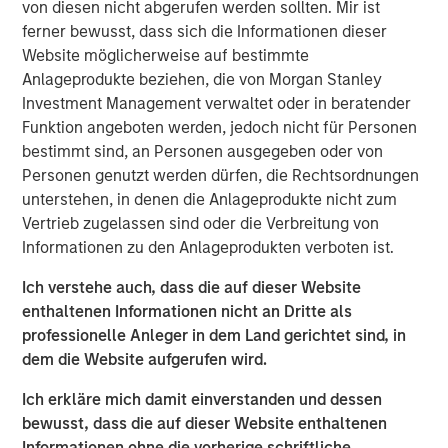
von diesen nicht abgerufen werden sollten. Mir ist
safety & security, reputation risk & crisis management,
ferner bewusst, dass sich die Informationen dieser
business intelligence, and cyber threat detection. The
Website möglicherweise auf bestimmte
company will also make further investments in
Anlageprodukte beziehen, die von Morgan Stanley
internationalization, expanding its private and public
Investment Management verwaltet oder in beratender
sector sales footprint across the Europe and Asia-
Funktion angeboten werden, jedoch nicht für Personen
Pacific regions to meet the growing global demand for its
bestimmt sind, an Personen ausgegeben oder von
product.
Personen genutzt werden dürfen, die Rechtsordnungen
"We live in an increasingly unpredictable world, where
unterstehen, in denen die Anlageprodukte nicht zum
Dataminr's unparalleled ability to detect breaking events
Vertrieb zugelassen sind oder die Verbreitung von
and critical information far in advance of other sources is
Informationen zu den Anlageprodukten verboten ist.
more relevant than ever for the world's public and private
Ich verstehe auch, dass die auf dieser Website
sector organizations," said Dataminr Founder and CEO Ted
enthaltenen Informationen nicht an Dritte als
Bailey. "Today, more than half of the Fortune 50 rely on
professionelle Anleger in dem Land gerichtet sind, in
Dataminr, and this additional capital will enable the
dem die Website aufgerufen wird.
company to accelerate client growth, both in the US and
abroad, as organizations seek to equip themselves with
Ich erkläre mich damit einverstanden und dessen
the fastest, most comprehensive, and most accurate real-
bewusst, dass die auf dieser Website enthaltenen
time information."
Informationen ohne die vorherige schriftliche