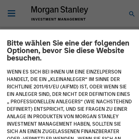
Bitte wählen Sie eine der folgenden
NEWSROOM
Optionen, bevor Sie diese Website
besuchen.
Dataminr Announces
$475M Financing Round,
WENN ES SICH BEI IHNEN UM EINE EINZELPERSON
HANDELT, DIE EIN „KLEINANLEGER“ IM SINNE DER
Raising its Valuation to
RICHTLINIE 2011/61/EU (AIFMD) IST, ODER WENN SIE
EIN ANLEGER SIND, DER NICHT DER DEFINITION EINES
$4.1B
„ PROFESSIONELLEN ANLEGERS“ (WIE NACHSTEHEND
DEFINIERT) ENTSPRICHT, UND SIE FRAGEN ZU EINER
ANLAGE IN PRODUKTEN VON MORGAN STANLEY
The new funding will accelerate growth of the company's
INVESTMENT MANAGEMENT HABEN, SOLLTEN SIE
corporate business line, international sales, and AI
SICH AN EINEN ZUGELASSENEN FINANZBERATER
Platform expansion
ODER -VERMITTLER WENDEN. WENN SIE SICH AN