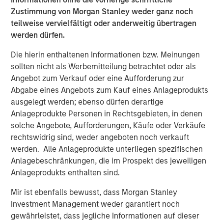
Zustimmung von Morgan Stanley weder ganz noch
Since its founding in 2009, Dataminr has created the
teilweise vervielfältigt oder anderweitig übertragen
world's leading real-time information discovery platform
werden dürfen.
which detects digital patterns of emerging events and
critical information from public data signals. Today,
Die hierin enthaltenen Informationen bzw. Meinungen
Dataminr's leading AI Platform performs trillions of daily
sollten nicht als Werbemitteilung betrachtet oder als
computations across billions of public data inputs from
Angebot zum Verkauf oder eine Aufforderung zur
over 100,000 unique public data sources.
Abgabe eines Angebots zum Kauf eines Anlageprodukts
ausgelegt werden; ebenso dürfen derartige
The company will use this new capital to continue its
Anlageprodukte Personen in Rechtsgebieten, in denen
rapid public data source expansion across global and
solche Angebote, Aufforderungen, Käufe oder Verkäufe
regional social media platforms, blogs, web forums, audio
rechtswidrig sind, weder angeboten noch verkauft
and radio transmissions, the deep and dark web, cyber
werden. Alle Anlageprodukte unterliegen spezifischen
signals, and public IoT sensors. Additionally, Dataminr will
Anlagebeschränkungen, die im Prospekt des jeweiligen
continue to broaden the scope of its AI Platform through
Anlageprodukts enthalten sind.
deeper investment in fields of AI that the company has
pioneered, spanning multi-modal event detection, multi-
Mir ist ebenfalls bewusst, dass Morgan Stanley
modal fusion AI, and dynamic human-AI feedback loops
Investment Management weder garantiert noch
with domain experts.
gewährleistet, dass jegliche Informationen auf dieser