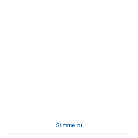
David N. Miller
Managing Director
Tom Cahill
Managing Director
Pedro Teixeira
Managing Director
Stimme zu