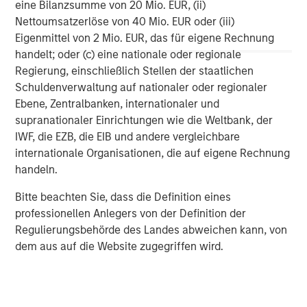
of New York's top private technology companies, with
eine Bilanzsumme von 20 Mio. EUR, (ii)
650 employees across seven global offices.
Nettoumsatzerlöse von 40 Mio. EUR oder (iii)
Eigenmittel von 2 Mio. EUR, das für eigene Rechnung
About Morgan Stanley Tactical Value Investing
handelt; oder (c) eine nationale oder regionale
Regierung, einschließlich Stellen der staatlichen
Morgan Stanley Tactical Value Investing, a team within
Schuldenverwaltung auf nationaler oder regionaler
Morgan Stanley Investment Management, is focused on
Ebene, Zentralbanken, internationaler und
providing nimble, opportunistic capital with the flexibility
supranationaler Einrichtungen wie die Weltbank, der
to invest across asset classes, sectors and geographies
IWF, die EZB, die EIB und andere vergleichbare
in changing market environments.
internationale Organisationen, die auf eigene Rechnung
handeln.
Morgan Stanley Tactical Value
Bitte beachten Sie, dass die Definition eines
Morgan Stanley Tactical Value is an investment platform
professionellen Anlegers von der Definition der
targeting private, long-term and likely illiquid investments.
Regulierungsbehörde des Landes abweichen kann, von
dem aus auf die Website zugegriffen wird.
MSIM Spokesperson