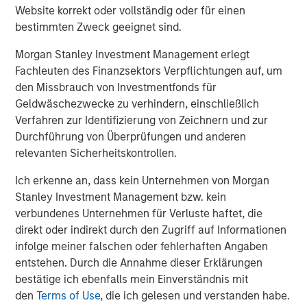
Website korrekt oder vollständig oder für einen
"We are only at the beginning of the explosion of public
bestimmten Zweck geeignet sind.
digital data that describes the world's real-time events,"
said Bailey. "Dataminr will use this new capital to pursue
Morgan Stanley Investment Management erlegt
its mission of integrating all available public data signals
Fachleuten des Finanzsektors Verpflichtungen auf, um
to create the leading event and information discovery
den Missbrauch von Investmentfonds für
platform for the world's businesses and public sector
Geldwäschezwecke zu verhindern, einschließlich
organizations."
Verfahren zur Identifizierung von Zeichnern und zur
Durchführung von Überprüfungen und anderen
The company has been recognized for its groundbreaking
relevanten Sicherheitskontrollen.
AI Platform and rapid revenue growth and by
Forbes AI
50
and
Deloitte Fast 500
. In late 2019, Dataminr delivered
Ich erkenne an, dass kein Unternehmen von Morgan
the
first digital warning
on
COVID-19
and provided a
Stanley Investment Management bzw. kein
valuable leading indicator on impending COVID-19 case
verbundenes Unternehmen für Verluste haftet, die
count growth as the pandemic swept across the world.
direkt oder indirekt durch den Zugriff auf Informationen
Alongside Dataminr's corporate product,
Dataminr Pulse
,
infolge meiner falschen oder fehlerhaften Angaben
the company provides public sector organizations
entstehen. Durch die Annahme dieser Erklärungen
with
First Alert
for first response, including the
United
bestätige ich ebenfalls mein Einverständnis mit
Nations
, which uses First Alert in over 100
den
Terms of Use
, die ich gelesen und verstanden habe.
countries.
Dataminr for News
is relied on in more than