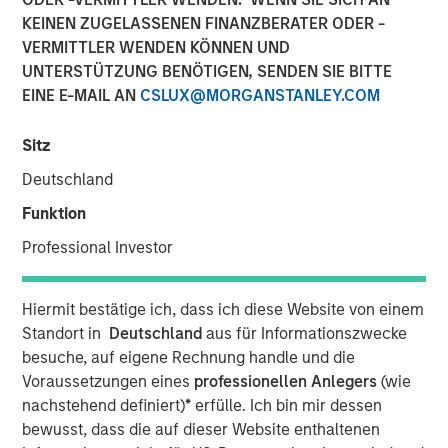
KEINEN ZUGELASSENEN FINANZBERATER ODER -
11 JUNI 2018
VERMITTLER WENDEN KÖNNEN UND
UNTERSTÜTZUNG BENÖTIGEN, SENDEN SIE BITTE
EINE E-MAIL AN
CSLUX@MORGANSTANLEY.COM
Sitz
SAN JOSE, CA – June 11, 2018
Deutschland
Cohesity, the leader of
hyperconverged secondary
Funktion
storage
, today announced it raised $250 million in an
oversubscribed Series D funding round led by the
Professional Investor
SoftBank Vision Fund with strong participation from
strategic investors Cisco Investments, Hewlett Packard
Hiermit bestätige ich, dass ich diese Website von einem
Enterprise (HPE), and Morgan Stanley Expansion Capital,
Standort in
Deutschland
aus für Informationszwecke
along with early investor Sequoia Capital and others. The
besuche, auf eigene Rechnung handle und die
investment is a testament to Cohesity’s leadership in
Voraussetzungen eines
professionellen Anlegers
(wie
transforming data center and cloud operations with web-
nachstehend definiert)
*
erfülle. Ich bin mir dessen
scale simplicity for secondary data. This round brings
bewusst, dass die auf dieser Website enthaltenen
total equity raised to $410 million, outpacing all other