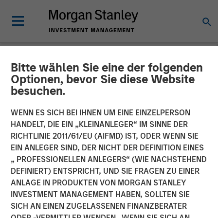
Bitte wählen Sie eine der folgenden
NEWSROOM
Optionen, bevor Sie diese Website
besuchen.
Cohesity Raises $250
Million in Funding Round
WENN ES SICH BEI IHNEN UM EINE EINZELPERSON
HANDELT, DIE EIN „KLEINANLEGER“ IM SINNE DER
Led by SoftBank Vision
RICHTLINIE 2011/61/EU (AIFMD) IST, ODER WENN SIE
EIN ANLEGER SIND, DER NICHT DER DEFINITION EINES
Fund
„ PROFESSIONELLEN ANLEGERS“ (WIE NACHSTEHEND
DEFINIERT) ENTSPRICHT, UND SIE FRAGEN ZU EINER
ANLAGE IN PRODUKTEN VON MORGAN STANLEY
Major Investment Fuels Large-Scale Global Expansion and
INVESTMENT MANAGEMENT HABEN, SOLLTEN SIE
Underscores Cohesity’s Leadership in the Rapidly
SICH AN EINEN ZUGELASSENEN FINANZBERATER
Expanding Market for Secondary Data Platform
ODER -VERMITTLER WENDEN. WENN SIE SICH AN