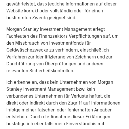
gewährleistet, dass jegliche Informationen auf dieser
Energy, the U.S. Air Force, and WestLotto.
Website korrekt oder vollständig oder für einen
bestimmten Zweck geeignet sind.
Rapid revenue growth: Cohesity’s
annual revenues
surged 600 percent from 2016 to 2017
.
Morgan Stanley Investment Management erlegt
Fachleuten des Finanzsektors Verpflichtungen auf, um
Outstanding customer satisfaction: Cohesity
den Missbrauch von Investmentfonds für
was
recognized as a 2018 Gartner Peer Insights
Geldwäschezwecke zu verhindern, einschließlich
Customer’s Choice
solution for enterprise data
Verfahren zur Identifizierung von Zeichnern und zur
center backup and recovery.
Durchführung von Überprüfungen und anderen
Award-winning support: Cohesity has earned
relevanten Sicherheitskontrollen.
the
NorthFace Scoreboard Award for excellence in
Ich erkenne an, dass kein Unternehmen von Morgan
customer service
the last two years in a row.
Stanley Investment Management bzw. kein
verbundenes Unternehmen für Verluste haftet, die
By simplifying application and data management while
direkt oder indirekt durch den Zugriff auf Informationen
dramatically improving efficiency, Cohesity has delivered
infolge meiner falschen oder fehlerhaften Angaben
enormous value to customers.
Cohesity
entstehen. Durch die Annahme dieser Erklärungen
DataPlatform
addresses the fragmented and complex
bestätige ich ebenfalls mein Einverständnis mit
infrastructure that enterprises are currently attacking