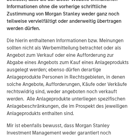
cloud-like simplicity for their many fragmented
Informationen ohne die vorherige schriftliche
applications and data – backup, test and development,
Zustimmung von Morgan Stanley weder ganz noch
analytics, and more,” said Cohesity CEO and Founder
teilweise vervielfältigt oder anderweitig übertragen
Mohit Aron. “Cohesity has built significant momentum
werden dürfen.
and market share during the last 12 months and we are
just getting started. We succeed because our customers
Die hierin enthaltenen Informationen bzw. Meinungen
are some of the world’s brightest and most fanatical IT
sollten nicht als Werbemitteilung betrachtet oder als
organizations and are an extension of our development
Angebot zum Verkauf oder eine Aufforderung zur
efforts.”
Abgabe eines Angebots zum Kauf eines Anlageprodukts
ausgelegt werden; ebenso dürfen derartige
Accelerated Enterprise Adoption Drives Company
Anlageprodukte Personen in Rechtsgebieten, in denen
Momentum
solche Angebote, Aufforderungen, Käufe oder Verkäufe
rechtswidrig sind, weder angeboten noch verkauft
Accelerating enterprise adoption: Over 200 new
werden. Alle Anlageprodukte unterliegen spezifischen
enterprise customers selected Cohesity in just the
Anlagebeschränkungen, die im Prospekt des jeweiligen
last two quarters, including Air Bud Entertainment,
Anlageprodukts enthalten sind.
AutoNation, BC Oil and Gas Commission, Bungie,
Harris Teeter, Hyatt, Kelly Services, LendingClub,
Mir ist ebenfalls bewusst, dass Morgan Stanley
Piedmont Healthcare, Schneider Electric, the San
Investment Management weder garantiert noch
Francisco Giants, TCF Bank, the U.S. Department of