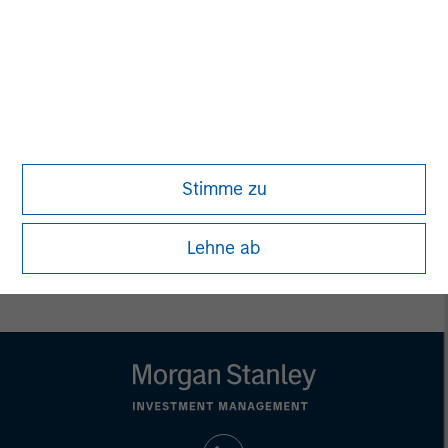
David N. Miller
Managing Director
Pete D. Chung
Managing Director
Stimme zu
Lehne ab