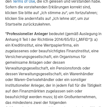
den
Terms of Use
, die ich gelesen und verstanden habe.
with massive resources that could be driving success in
Sofern die vorstehenden Erklärungen korrekt sind,
other parts of the business.
klicken Sie bitte auf „Ich stimme zu“, um fortzufahren;
klicken Sie andernfalls auf „Ich lehne ab“, um zur
“We believe Cohesity’s hyperconverged architecture
Startseite zurückzukehren.
promises to fundamentally change the secondary
storage landscape. We are excited to help fuel the
*
Professioneller Anleger
bedeutet (gemäß Auslegung in
company’s momentum in providing enterprise customers
Anhang II Teil I der Richtlinie 2014/65/EU („MiFID“)): a)
with seamless application and data movement across the
ein Kreditinstitut, eine Wertpapierfirma, ein
cloud and corporate data center,” said Pete Chung,
zugelassenes oder beaufsichtigtes Finanzinstitut, eine
managing principal and head of Morgan Stanley
Versicherungsgesellschaft, ein Organismus für
Expansion Capital. “Cohesity represents that elusive
gemeinsame Anlagen oder dessen
combination of rapid growth, meaningful scale, and
Verwaltungsgesellschaft, ein Pensionsfonds oder
market momentum we look for as later-stage investors.”
dessen Verwaltungsgesellschaft, ein Warenhändler
oder Waren-Derivatehändler oder ein sonstiger
About Cohesity
institutioneller Anleger, der in jedem Fall für die Tätigkeit
auf den Finanzmärkten zugelassen sein oder
Cohesity makes your data work for you by consolidating
beaufsichtigt werden muss; b) ein Großunternehmen,
secondary storage silos onto a hyperconverged, web-
das mindestens zwei der folgenden
scale data platform that spans both private and public