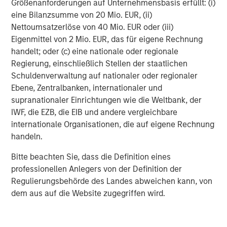
Größenanforderungen auf Unternehmensbasis erfüllt: (i)
clouds. Enterprise customers begin by radically
eine Bilanzsumme von 20 Mio. EUR, (ii)
streamlining their backup and data protection, then
Nettoumsatzerlöse von 40 Mio. EUR oder (iii)
converge file and object services, test/dev instances, and
Eigenmittel von 2 Mio. EUR, das für eigene Rechnung
analytic functions to provide a global data store. Cohesity
handelt; oder (c) eine nationale oder regionale
counts many Global 1000 companies and federal
Regierung, einschließlich Stellen der staatlichen
agencies among its rapidly growing customer base and
Schuldenverwaltung auf nationaler oder regionaler
was named to Forbes’ “Next Billion-Dollar Startups 2017,”
Ebene, Zentralbanken, internationaler und
LinkedIn’s “Startups: The 50 Industry Disruptors You Need
supranationaler Einrichtungen wie die Weltbank, der
to Know Now,” and CRN’s “2017 Emerging Vendors in
IWF, die EZB, die EIB und andere vergleichbare
Storage” lists. For more information,
internationale Organisationen, die auf eigene Rechnung
visit
www.cohesity.com
.
handeln.
By clicking on any external links shown here, you agree
Bitte beachten Sie, dass die Definition eines
that you are navigating to a third party site. We are
professionellen Anlegers von der Definition der
providing these hyperlinks to you only as a convenience
Regulierungsbehörde des Landes abweichen kann, von
and the inclusion of any hyperlink is not and does not
dem aus auf die Website zugegriffen wird.
imply any endorsement, approval, investigation,
verification or monitoring by us of any information
contained in any hyperlinked third party site. In no event