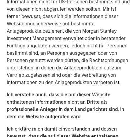
Informationen nicht für US-Personen bestimmt sind und
Series D enterprise software investments in the United
von diesen nicht abgerufen werden sollten. Mir ist
States over the last 18 months. This is only the second
ferner bewusst, dass sich die Informationen dieser
time SoftBank Investment Advisers has invested in an
Website möglicherweise auf bestimmte
enterprise software company. Cohesity is using the
Anlageprodukte beziehen, die von Morgan Stanley
investment to power large-scale global expansion by
Investment Management verwaltet oder in beratender
attacking a problem that enterprises currently spend an
Funktion angeboten werden, jedoch nicht für Personen
estimated $60 billion each year to address using
bestimmt sind, an Personen ausgegeben oder von
separate point solutions.
Personen genutzt werden dürfen, die Rechtsordnungen
unterstehen, in denen die Anlageprodukte nicht zum
“Cohesity pioneered hyperconverged secondary storage
Vertrieb zugelassen sind oder die Verbreitung von
as a first stepping stone on the path to a much larger
Informationen zu den Anlageprodukten verboten ist.
transformation of enterprise infrastructure spanning
public and private clouds,” said Deep Nishar, senior
Ich verstehe auch, dass die auf dieser Website
managing partner, SoftBank Investment Advisers. “We
enthaltenen Informationen nicht an Dritte als
believe that Cohesity’s web-scale Google-like approach,
professionelle Anleger in dem Land gerichtet sind, in
cloud-native architecture, and incredible simplicity is
dem die Website aufgerufen wird.
changing the business of IT in a fundamental way.”
Ich erkläre mich damit einverstanden und dessen
“My vision has always been to provide enterprises with
bewusst, dass die auf dieser Website enthaltenen