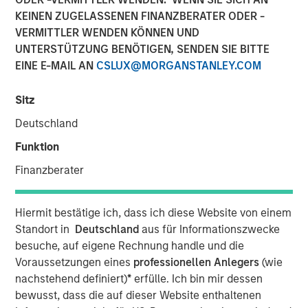
KEINEN ZUGELASSENEN FINANZBERATER ODER -
VERMITTLER WENDEN KÖNNEN UND
MORRISVILLE, N.C. — June 25, 2018
UNTERSTÜTZUNG BENÖTIGEN, SENDEN SIE BITTE
EINE E-MAIL AN
CSLUX@MORGANSTANLEY.COM
Clinipace
, a global full-service contract research
organization (CRO), expands its leadership team and
Sitz
launches a new brand identity to support its future
growth as a midsized CRO. To better serve its clients,
Deutschland
Clinipace is committed to taking a personal approach that
Funktion
focuses on service supported by top CRO talent and
technologies.
Finanzberater
Dawn Sauro
joins Clinipace’s leadership team as chief
Hiermit bestätige ich, dass ich diese Website von einem
development officer. In this role, she will be responsible
Standort in
Deutschland
aus für Informationszwecke
for partnership strategies inclusive of leveraging her
besuche, auf eigene Rechnung handle und die
relationships within the clinical site community to refine
Voraussetzungen eines
professionellen Anlegers
(wie
and execute Clinipace’s site relationship strategy. Sauro
nachstehend definiert)
*
erfülle. Ich bin mir dessen
comes to Clinipace from Sarah Cannon, where she
bewusst, dass die auf dieser Website enthaltenen
served as president, Development Innovations. She also