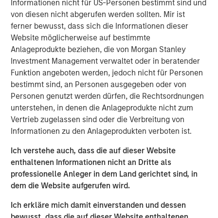
Informationen nicht für US-Personen bestimmt sind und
served in several leadership capacities at inVentiv Health,
von diesen nicht abgerufen werden sollten. Mir ist
PRA Health Sciences and PPD.
ferner bewusst, dass sich die Informationen dieser
Sharon Moore,
M.D., MPH, MBA, brings more than a
Website möglicherweise auf bestimmte
decade of experience at a top eight clinical research
Anlageprodukte beziehen, die von Morgan Stanley
organization to her role as chief medical officer. In her
Investment Management verwaltet oder in beratender
new position, Moore will increase emphasis on patient
Funktion angeboten werden, jedoch nicht für Personen
data and the early interpretation of that data.
bestimmt sind, an Personen ausgegeben oder von
Personen genutzt werden dürfen, die Rechtsordnungen
The appointment of Sauro and Moore increases the depth
unterstehen, in denen die Anlageprodukte nicht zum
of Clinipace’s operational and therapeutic expertise and
Vertrieb zugelassen sind oder die Verbreitung von
its continued investments in new therapeutic areas and
Informationen zu den Anlageprodukten verboten ist.
analytics capabilities.
Ich verstehe auch, dass die auf dieser Website
“We want to be known as a solutions provider that has a
enthaltenen Informationen nicht an Dritte als
personal interest in our customers’ success,” said
Jason
professionelle Anleger in dem Land gerichtet sind, in
Monteleone
, CEO at Clinipace. “And, we are making the
dem die Website aufgerufen wird.
technology and talent investments to support that type of
partnership with our clients.”
Ich erkläre mich damit einverstanden und dessen
bewusst, dass die auf dieser Website enthaltenen