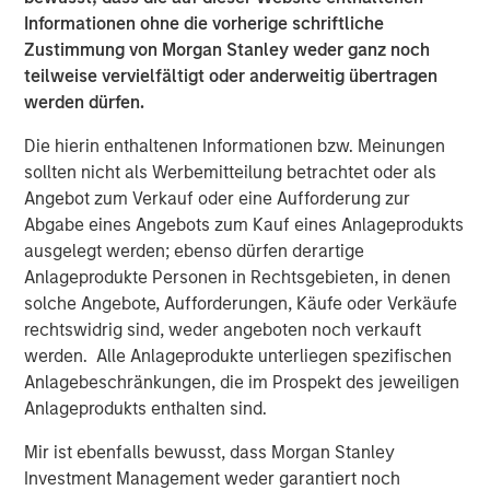
Clinipace’s new brand, CHALLENGE ACCEPTED, was
Informationen ohne die vorherige schriftliche
developed in support of its commitment to a personalized
Zustimmung von Morgan Stanley weder ganz noch
approach where clients receive a level of collaboration
teilweise vervielfältigt oder anderweitig übertragen
and flexibility not possible with traditional CROs.
werden dürfen.
For more information, stop by Booth 1700 at the Drug
Die hierin enthaltenen Informationen bzw. Meinungen
Information Association (DIA) annual meeting, June 24–
sollten nicht als Werbemitteilung betrachtet oder als
28, 2018.
Angebot zum Verkauf oder eine Aufforderung zur
Abgabe eines Angebots zum Kauf eines Anlageprodukts
About Clinipace
ausgelegt werden; ebenso dürfen derartige
At
Clinipace
, a global, full-service contract research
Anlageprodukte Personen in Rechtsgebieten, in denen
organization (CRO), our approach to clinical research is
solche Angebote, Aufforderungen, Käufe oder Verkäufe
personal. We deliver a level of collaboration and
rechtswidrig sind, weder angeboten noch verkauft
flexibility not possible in a traditional CRO environment.
werden. Alle Anlageprodukte unterliegen spezifischen
Our personalized services and solutions, local regulatory
Anlagebeschränkungen, die im Prospekt des jeweiligen
expertise and therapeutic leadership are designed to
Anlageprodukts enthalten sind.
face the most difficult industry challenges across all
Mir ist ebenfalls bewusst, dass Morgan Stanley
major therapeutic areas including oncology,
Investment Management weder garantiert noch
gastroenterology, nephrology and urology. We strive to