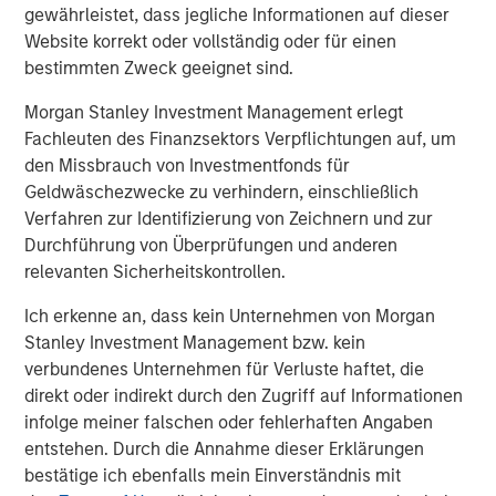
gewährleistet, dass jegliche Informationen auf dieser
improve the way clinical research is performed and
Website korrekt oder vollständig oder für einen
impact the future of health care using the most advanced
bestimmten Zweck geeignet sind.
technology and a CHALLENGE ACCEPTED approach.
Morgan Stanley Investment Management erlegt
Morgan Stanley Expansion Capital
Fachleuten des Finanzsektors Verpflichtungen auf, um
den Missbrauch von Investmentfonds für
Morgan Stanley Expansion Capital specializes in equity
Geldwäschezwecke zu verhindern, einschließlich
and credit investments in late-stage private companies
Verfahren zur Identifizierung von Zeichnern und zur
that operate in the technology, healthcare, consumer,
Durchführung von Überprüfungen und anderen
digital media and other high-growth sectors.
relevanten Sicherheitskontrollen.
Ich erkenne an, dass kein Unternehmen von Morgan
MSIM Spokesperson
Stanley Investment Management bzw. kein
verbundenes Unternehmen für Verluste haftet, die
direkt oder indirekt durch den Zugriff auf Informationen
infolge meiner falschen oder fehlerhaften Angaben
entstehen. Durch die Annahme dieser Erklärungen
David N. Miller
bestätige ich ebenfalls mein Einverständnis mit