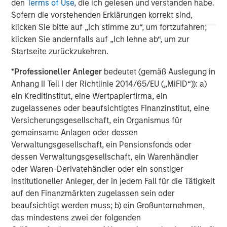
den
Terms of Use
, die ich gelesen und verstanden habe.
Managing Director
Sofern die vorstehenden Erklärungen korrekt sind,
klicken Sie bitte auf „Ich stimme zu“, um fortzufahren;
klicken Sie andernfalls auf „Ich lehne ab“, um zur
Pete D. Chung
Startseite zurückzukehren.
Managing Director
*
Professioneller Anleger
bedeutet (gemäß Auslegung in
Anhang II Teil I der Richtlinie 2014/65/EU („MiFID“)): a)
Melissa Daniels
ein Kreditinstitut, eine Wertpapierfirma, ein
zugelassenes oder beaufsichtigtes Finanzinstitut, eine
Managing Director
Versicherungsgesellschaft, ein Organismus für
gemeinsame Anlagen oder dessen
Verwaltungsgesellschaft, ein Pensionsfonds oder
dessen Verwaltungsgesellschaft, ein Warenhändler
oder Waren-Derivatehändler oder ein sonstiger
institutioneller Anleger, der in jedem Fall für die Tätigkeit
auf den Finanzmärkten zugelassen sein oder
beaufsichtigt werden muss; b) ein Großunternehmen,
das mindestens zwei der folgenden