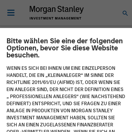
Bitte wählen Sie eine der folgenden
NEWSROOM
Optionen, bevor Sie diese Website
besuchen.
Clinipace Expands
Leadership Team, Supports
WENN ES SICH BEI IHNEN UM EINE EINZELPERSON
HANDELT, DIE EIN „KLEINANLEGER“ IM SINNE DER
New CHALLENGE
RICHTLINIE 2011/61/EU (AIFMD) IST, ODER WENN SIE
EIN ANLEGER SIND, DER NICHT DER DEFINITION EINES
ACCEPTED Brand
„ PROFESSIONELLEN ANLEGERS“ (WIE NACHSTEHEND
DEFINIERT) ENTSPRICHT, UND SIE FRAGEN ZU EINER
ANLAGE IN PRODUKTEN VON MORGAN STANLEY
25 JUNI 2018
INVESTMENT MANAGEMENT HABEN, SOLLTEN SIE
SICH AN EINEN ZUGELASSENEN FINANZBERATER
ODER -VERMITTLER WENDEN. WENN SIE SICH AN