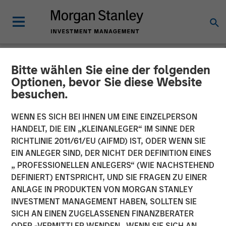
Bitte wählen Sie eine der folgenden
CARON'S CORNER
INSIGHTS
Optionen, bevor Sie diese Website
besuchen.
The Fed’s Dilemma Is the
WENN ES SICH BEI IHNEN UM EINE EINZELPERSON
Market’s Gain
HANDELT, DIE EIN „KLEINANLEGER“ IM SINNE DER
RICHTLINIE 2011/61/EU (AIFMD) IST, ODER WENN SIE
EIN ANLEGER SIND, DER NICHT DER DEFINITION EINES
15 SEPTEMBER 2025
„ PROFESSIONELLEN ANLEGERS“ (WIE NACHSTEHEND
DEFINIERT) ENTSPRICHT, UND SIE FRAGEN ZU EINER
Jim Caron
ANLAGE IN PRODUKTEN VON MORGAN STANLEY
Chief Investment Officer,
INVESTMENT MANAGEMENT HABEN, SOLLTEN SIE
Portfolio Solutions Group
SICH AN EINEN ZUGELASSENEN FINANZBERATER
ODER -VERMITTLER WENDEN. WENN SIE SICH AN