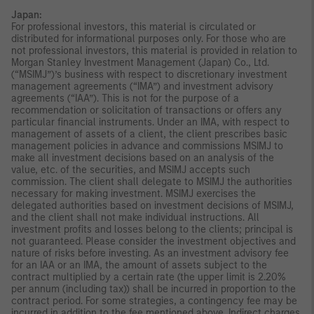
Japan:
For professional investors, this material is circulated or
distributed for informational purposes only. For those who are
not professional investors, this material is provided in relation to
Morgan Stanley Investment Management (Japan) Co., Ltd.
(“MSIMJ”)’s business with respect to discretionary investment
management agreements (“IMA”) and investment advisory
agreements (“IAA”). This is not for the purpose of a
recommendation or solicitation of transactions or offers any
particular financial instruments. Under an IMA, with respect to
management of assets of a client, the client prescribes basic
management policies in advance and commissions MSIMJ to
make all investment decisions based on an analysis of the
value, etc. of the securities, and MSIMJ accepts such
commission. The client shall delegate to MSIMJ the authorities
necessary for making investment. MSIMJ exercises the
delegated authorities based on investment decisions of MSIMJ,
and the client shall not make individual instructions. All
investment profits and losses belong to the clients; principal is
not guaranteed. Please consider the investment objectives and
nature of risks before investing. As an investment advisory fee
for an IAA or an IMA, the amount of assets subject to the
contract multiplied by a certain rate (the upper limit is 2.20%
per annum (including tax)) shall be incurred in proportion to the
contract period. For some strategies, a contingency fee may be
incurred in addition to the fee mentioned above. Indirect charges