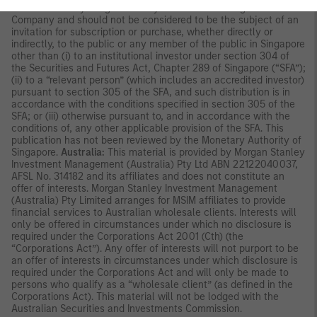
disseminated by Morgan Stanley Investment Management
Company and should not be considered to be the subject of an
invitation for subscription or purchase, whether directly or
indirectly, to the public or any member of the public in Singapore
other than (i) to an institutional investor under section 304 of
the Securities and Futures Act, Chapter 289 of Singapore (“SFA”);
(ii) to a “relevant person” (which includes an accredited investor)
pursuant to section 305 of the SFA, and such distribution is in
accordance with the conditions specified in section 305 of the
SFA; or (iii) otherwise pursuant to, and in accordance with the
conditions of, any other applicable provision of the SFA. This
publication has not been reviewed by the Monetary Authority of
Singapore.
Australia:
This material is provided by Morgan Stanley
Investment Management (Australia) Pty Ltd ABN 22122040037,
AFSL No. 314182 and its affiliates and does not constitute an
offer of interests. Morgan Stanley Investment Management
(Australia) Pty Limited arranges for MSIM affiliates to provide
financial services to Australian wholesale clients. Interests will
only be offered in circumstances under which no disclosure is
required under the Corporations Act 2001 (Cth) (the
“Corporations Act”). Any offer of interests will not purport to be
an offer of interests in circumstances under which disclosure is
required under the Corporations Act and will only be made to
persons who qualify as a “wholesale client” (as defined in the
Corporations Act). This material will not be lodged with the
Australian Securities and Investments Commission.