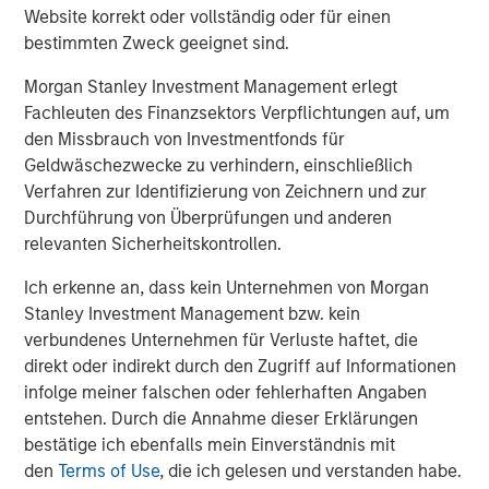
Website korrekt oder vollständig oder für einen
bestimmten Zweck geeignet sind.
CARON’S CORNER
Morgan Stanley Investment Management erlegt
The Blurred Lines Between Growth and Value
Fachleuten des Finanzsektors Verpflichtungen auf, um
Create an Investment Opportunity
den Missbrauch von Investmentfonds für
Geldwäschezwecke zu verhindern, einschließlich
CARON’S CORNER
Verfahren zur Identifizierung von Zeichnern und zur
Durchführung von Überprüfungen und anderen
Adapting to a Structurally Higher Nominal
relevanten Sicherheitskontrollen.
World
Ich erkenne an, dass kein Unternehmen von Morgan
Stanley Investment Management bzw. kein
verbundenes Unternehmen für Verluste haftet, die
The Author
direkt oder indirekt durch den Zugriff auf Informationen
infolge meiner falschen oder fehlerhaften Angaben
entstehen. Durch die Annahme dieser Erklärungen
bestätige ich ebenfalls mein Einverständnis mit
den
Terms of Use
, die ich gelesen und verstanden habe.