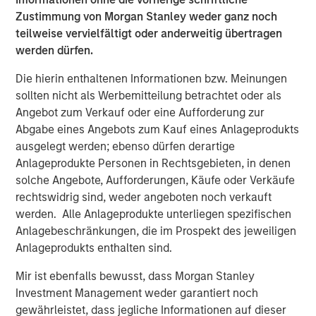
asset business, with activity across all asset strategies
Zustimmung von Morgan Stanley weder ganz noch
and types (traditional and alternative), through solutions
teilweise vervielfältigt oder anderweitig übertragen
that span fully liquid (public assets), comprehensive
werden dürfen.
(public and private assets) and fully private portfolios.
Offerings are delivered via a managed portfolio or model,
Die hierin enthaltenen Informationen bzw. Meinungen
in discretionary or advisory format.
sollten nicht als Werbemitteilung betrachtet oder als
Angebot zum Verkauf oder eine Aufforderung zur
Abgabe eines Angebots zum Kauf eines Anlageprodukts
ausgelegt werden; ebenso dürfen derartige
Featured Products
Anlageprodukte Personen in Rechtsgebieten, in denen
Global Balanced Risk Control Fund of Funds
solche Angebote, Aufforderungen, Käufe oder Verkäufe
rechtswidrig sind, weder angeboten noch verkauft
werden. Alle Anlageprodukte unterliegen spezifischen
Anlagebeschränkungen, die im Prospekt des jeweiligen
Ähnliche Einblicke
Anlageprodukts enthalten sind.
CARON’S CORNER
Mir ist ebenfalls bewusst, dass Morgan Stanley
There’s a New Sheriff in Town: Culture
Investment Management weder garantiert noch
Change at the Fed
gewährleistet, dass jegliche Informationen auf dieser