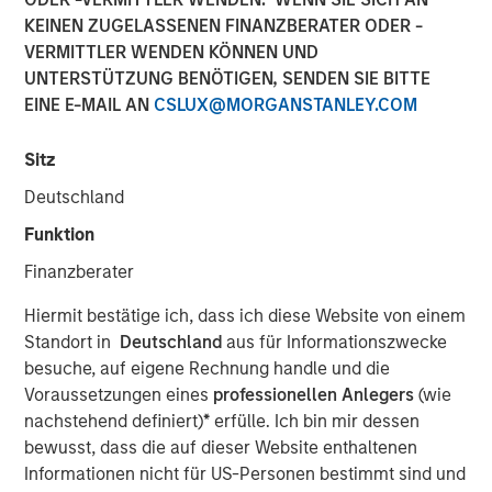
KEINEN ZUGELASSENEN FINANZBERATER ODER -
VERMITTLER WENDEN KÖNNEN UND
UNTERSTÜTZUNG BENÖTIGEN, SENDEN SIE BITTE
00:00
06:09
EINE E-MAIL AN
CSLUX@MORGANSTANLEY.COM
Sitz
Deutschland
Sometimes you want to embrace conflict in the
Funktion
market, and this may be one of those times.
Finanzberater
The tension points seem to be weakness in the
labor market versus higher inflation.
Hiermit bestätige ich, dass ich diese Website von einem
Standort in
Deutschland
aus für Informationszwecke
The issue is that the two are not supposed to co-
besuche, auf eigene Rechnung handle und die
exist, creating a dilemma for the Fed.
Voraussetzungen eines
professionellen Anlegers
(wie
If labor markets are weak, then wage inflation tends
nachstehend definiert)
*
erfülle. Ich bin mir dessen
to fall, with consumer and goods prices soon to
bewusst, dass die auf dieser Website enthaltenen
follow.
Informationen nicht für US-Personen bestimmt sind und