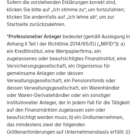
Jim Caron
Sofern die vorstehenden Erklärungen korrekt sind,
klicken Sie bitte auf „Ich stimme zu“, um fortzufahren;
Managing Director
klicken Sie andernfalls auf „Ich lehne ab“, um zur
Startseite zurückzukehren.
*
Professioneller Anleger
bedeutet (gemäß Auslegung in
Anhang II Teil I der Richtlinie 2014/65/EU („MiFID“)): a)
Vorgestellte Einblicke
ein Kreditinstitut, eine Wertpapierfirma, ein
zugelassenes oder beaufsichtigtes Finanzinstitut, eine
Versicherungsgesellschaft, ein Organismus für
gemeinsame Anlagen oder dessen
Verwaltungsgesellschaft, ein Pensionsfonds oder
dessen Verwaltungsgesellschaft, ein Warenhändler
oder Waren-Derivatehändler oder ein sonstiger
institutioneller Anleger, der in jedem Fall für die Tätigkeit
auf den Finanzmärkten zugelassen sein oder
beaufsichtigt werden muss; b) ein Großunternehmen,
das mindestens zwei der folgenden
Größenanforderungen auf Unternehmensbasis erfüllt: (i)
ARTIKEL
A