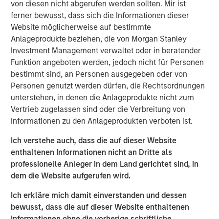
von diesen nicht abgerufen werden sollten. Mir ist
The Fed has a framework that forms the basis of
ferner bewusst, dass sich die Informationen dieser
their policy reaction function
called the Phillips
Website möglicherweise auf bestimmte
Curve,
which solves this dilemma for them.
Anlageprodukte beziehen, die von Morgan Stanley
Investment Management verwaltet oder in beratender
Despite above target inflation and stronger growth
Funktion angeboten werden, jedoch nicht für Personen
expectations in 2026,
the Phillips Curve creates a
bestimmt sind, an Personen ausgegeben oder von
path for the Fed to cut rates
, because it will tilt its
Personen genutzt werden dürfen, die Rechtsordnungen
dual mandate to focus on the risk of labor market
unterstehen, in denen die Anlageprodukte nicht zum
weakness.
Vertrieb zugelassen sind oder die Verbreitung von
In summary, embrace the conflict, because it can
Informationen zu den Anlageprodukten verboten ist.
support market gains. Why? Let’s get into it!
Ich verstehe auch, dass die auf dieser Website
enthaltenen Informationen nicht an Dritte als
professionelle Anleger in dem Land gerichtet sind, in
View Transcript
dem die Website aufgerufen wird.
See below for important disclosures.
Ich erkläre mich damit einverstanden und dessen
Portfolio Solutions Group
bewusst, dass die auf dieser Website enthaltenen
The Portfolio Solutions Group is a comprehensive multi-
Informationen ohne die vorherige schriftliche