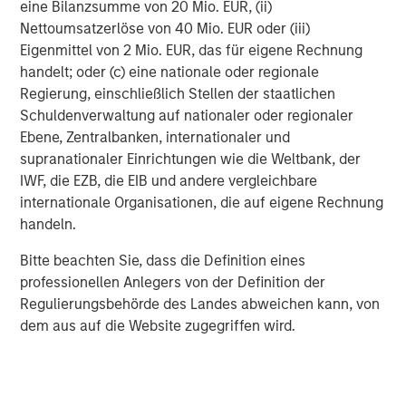
eine Bilanzsumme von 20 Mio. EUR, (ii)
Nettoumsatzerlöse von 40 Mio. EUR oder (iii)
Real Estate Midyear Outlook:
T
Eigenmittel von 2 Mio. EUR, das für eigene Rechnung
Constructive Amid Fluid Backdrop
St
handelt; oder (c) eine nationale oder regionale
A
The current macroenvironment remains resilient
A
Regierung, einschließlich Stellen der staatlichen
despite elevated volatility and divergence across
Q
Schuldenverwaltung auf nationaler oder regionaler
markets. As inflation and energy prices keep
p
Ebene, Zentralbanken, internationaler und
central banks hawkish, real estate continues to
i
supranationaler Einrichtungen wie die Weltbank, der
offer attractive relative value, supported by a
a
IWF, die EZB, die EIB und andere vergleichbare
25% repricing, durable income streams, and
r
internationale Organisationen, die auf eigene Rechnung
constrained supply. In this environment,
handeln.
diversified portfolios and selective asset-level
07-AUG-2026
0
Bitte beachten Sie, dass die Definition eines
investing remain critical.
professionellen Anlegers von der Definition der
Regulierungsbehörde des Landes abweichen kann, von
dem aus auf die Website zugegriffen wird.