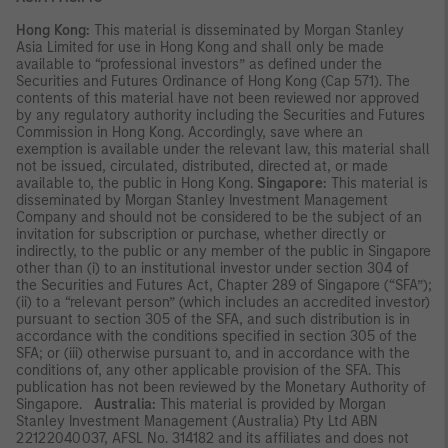
Hong Kong:
This material is disseminated by Morgan Stanley
Asia Limited for use in Hong Kong and shall only be made
available to “professional investors” as defined under the
Securities and Futures Ordinance of Hong Kong (Cap 571). The
contents of this material have not been reviewed nor approved
by any regulatory authority including the Securities and Futures
Commission in Hong Kong. Accordingly, save where an
exemption is available under the relevant law, this material shall
not be issued, circulated, distributed, directed at, or made
available to, the public in Hong Kong.
Singapore:
This material is
disseminated by Morgan Stanley Investment Management
Company and should not be considered to be the subject of an
invitation for subscription or purchase, whether directly or
indirectly, to the public or any member of the public in Singapore
other than (i) to an institutional investor under section 304 of
the Securities and Futures Act, Chapter 289 of Singapore (“SFA”);
(ii) to a “relevant person” (which includes an accredited investor)
pursuant to section 305 of the SFA, and such distribution is in
accordance with the conditions specified in section 305 of the
SFA; or (iii) otherwise pursuant to, and in accordance with the
conditions of, any other applicable provision of the SFA. This
publication has not been reviewed by the Monetary Authority of
Singapore.
Australia:
This material is provided by Morgan
Stanley Investment Management (Australia) Pty Ltd ABN
22122040037, AFSL No. 314182 and its affiliates and does not