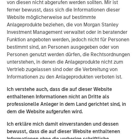
and those downstream who generate more
von diesen nicht abgerufen werden sollten. Mir ist
business as a result.”
ferner bewusst, dass sich die Informationen dieser
Website möglicherweise auf bestimmte
Corporations constantly make decisions in the face of
Anlageprodukte beziehen, die von Morgan Stanley
uncertainty
—but the type of uncertainty matters. Is it
Investment Management verwaltet oder in beratender
cyclical and tied to the economic cycle, structural or
Funktion angeboten werden, jedoch nicht für Personen
even existential? The new U.S. Administration has added
bestimmt sind, an Personen ausgegeben oder von
1
significant structural uncertainty
to the already
Personen genutzt werden dürfen, die Rechtsordnungen
persistent economic concerns of recent years. The
unterstehen, in denen die Anlageprodukte nicht zum
weight of these twin uncertainties has kept many
Vertrieb zugelassen sind oder die Verbreitung von
corporate leaders hesitant to commit capital and make
Informationen zu den Anlageprodukten verboten ist.
key business decisions for much of this year.
Ich verstehe auch, dass die auf dieser Website
Why is capital expenditure important?
enthaltenen Informationen nicht an Dritte als
To remain competitive, businesses must reinvest their
professionelle Anleger in dem Land gerichtet sind, in
cash flow to maintain and grow their capital stock, better
dem die Website aufgerufen wird.
known as capital expenditures, or capex. Capital
Ich erkläre mich damit einverstanden und dessen
spending has two key economic implications. First, when
bewusst, dass die auf dieser Website enthaltenen
companies earn returns on invested capital above their
Informationen ohne die vorherige schriftliche