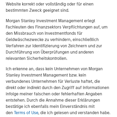
Website korrekt oder vollständig oder für einen
for example, steel companies provide materials for new
bestimmten Zweck geeignet sind.
data centers, industrials develop power and cooling
solutions, and utilities scale up to meet the needs of
Morgan Stanley Investment Management erlegt
power-hungry AI models.
Fachleuten des Finanzsektors Verpflichtungen auf, um
den Missbrauch von Investmentfonds für
But it is not just tech companies…
Geldwäschezwecke zu verhindern, einschließlich
This dynamic is not constrained to the technology sector.
Verfahren zur Identifizierung von Zeichnern und zur
Other (less discussed) sectors are also expected to
Durchführung von Überprüfungen und anderen
increase their capex during the back half of 2025, on
relevanten Sicherheitskontrollen.
what we expect will be lower structural and economic
concerns as uncertainty settles (Display 1). The average
Ich erkenne an, dass kein Unternehmen von Morgan
capex spend across industries is expected to increase 8%
Stanley Investment Management bzw. kein
in 2025, a notable pickup from recent years. Outside of
verbundenes Unternehmen für Verluste haftet, die
internet services and utilities power generation (for
direkt oder indirekt durch den Zugriff auf Informationen
datacenter buildout), many of the industries listed as
infolge meiner falschen oder fehlerhaften Angaben
increasing their capex need to support their existing
entstehen. Durch die Annahme dieser Erklärungen
asset bases.
bestätige ich ebenfalls mein Einverständnis mit
den
Terms of Use
, die ich gelesen und verstanden habe.