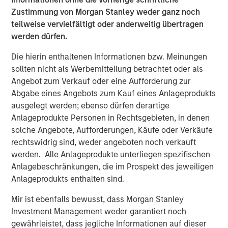
cost, they can create value for shareholders through
Zustimmung von Morgan Stanley weder ganz noch
compounding value-added returns on a growing asset
teilweise vervielfältigt oder anderweitig übertragen
base. This assumes management continues to make
werden dürfen.
thoughtful capital allocation decisions, a topic we spend
considerable time discussing with companies. Second,
Die hierin enthaltenen Informationen bzw. Meinungen
greater capex supports the broader economy by creating
sollten nicht als Werbemitteilung betrachtet oder als
more business or revenue for capital goods providers,
Angebot zum Verkauf oder eine Aufforderung zur
which typically supports employment and earnings.
Abgabe eines Angebots zum Kauf eines Anlageprodukts
ausgelegt werden; ebenso dürfen derartige
Tech capex has material downstream impacts
Anlageprodukte Personen in Rechtsgebieten, in denen
As seen in Display 1,
the internet services sub-sector has
solche Angebote, Aufforderungen, Käufe oder Verkäufe
remained relatively immune to this overarching
rechtswidrig sind, weder angeboten noch verkauft
uncertainty—a strong example of capital dynamics at
werden. Alle Anlageprodukte unterliegen spezifischen
work. The artificial intelligence (AI) race continues at full
Anlagebeschränkungen, die im Prospekt des jeweiligen
speed, undeterred by either economic or secular global
Anlageprodukts enthalten sind.
uncertainties. Not only are these companies likely
compounding value on high returns, but they are doing so
Mir ist ebenfalls bewusst, dass Morgan Stanley
with excellent cash flows and enviable balance sheets.
Investment Management weder garantiert noch
gewährleistet, dass jegliche Informationen auf dieser
The economic multiplier of this spending is significant—