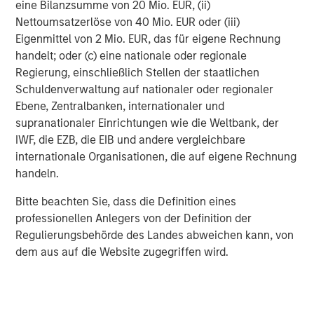
eine Bilanzsumme von 20 Mio. EUR, (ii)
Forecasts and/or estimates provided herein are subject to
Nettoumsatzerlöse von 40 Mio. EUR oder (iii)
change and may not actually come to pass.
Eigenmittel von 2 Mio. EUR, das für eigene Rechnung
handelt; oder (c) eine nationale oder regionale
We expect executive confidence to grow in the second
Regierung, einschließlich Stellen der staatlichen
half of the year as U.S. policy increasingly normalizes
Schuldenverwaltung auf nationaler oder regionaler
and tax reforms gain traction. In our view, both will help to
Ebene, Zentralbanken, internationaler und
improve the outlook for the second half of the year. We
supranationaler Einrichtungen wie die Weltbank, der
think the resulting relief will be both secular and
IWF, die EZB, die EIB und andere vergleichbare
economic, which, over time, could powerfully benefit
internationale Organisationen, die auf eigene Rechnung
capital spenders and recipients alike.
handeln.
Bottom line:
While uncertainty has defined the first half
Bitte beachten Sie, dass die Definition eines
of 2025, we believe companies are adjusting to the new
professionellen Anlegers von der Definition der
era of tariffs, trade and tax reform—and are refocusing on
Regulierungsbehörde des Landes abweichen kann, von
their long-term business plans.
We think the network
dem aus auf die Website zugegriffen wird.
effects of greater capital expenditure will be vast, both
for the companies investing in their businesses and those
downstream who generate more business as a result.
Certainly, capex business reinvestment will not be equal