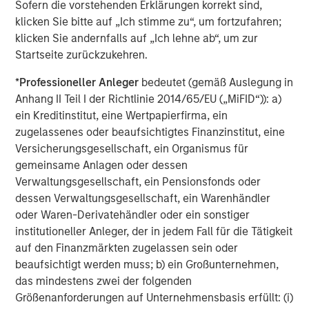
Sofern die vorstehenden Erklärungen korrekt sind,
Capex Spending Growth by End-Market
klicken Sie bitte auf „Ich stimme zu“, um fortzufahren;
Display 1
klicken Sie andernfalls auf „Ich lehne ab“, um zur
Startseite zurückzukehren.
*
Professioneller Anleger
bedeutet (gemäß Auslegung in
Anhang II Teil I der Richtlinie 2014/65/EU („MiFID“)): a)
ein Kreditinstitut, eine Wertpapierfirma, ein
zugelassenes oder beaufsichtigtes Finanzinstitut, eine
Versicherungsgesellschaft, ein Organismus für
gemeinsame Anlagen oder dessen
Verwaltungsgesellschaft, ein Pensionsfonds oder
dessen Verwaltungsgesellschaft, ein Warenhändler
oder Waren-Derivatehändler oder ein sonstiger
institutioneller Anleger, der in jedem Fall für die Tätigkeit
auf den Finanzmärkten zugelassen sein oder
beaufsichtigt werden muss; b) ein Großunternehmen,
das mindestens zwei der folgenden
Source: Bloomberg Finance, as of June 2025.
Größenanforderungen auf Unternehmensbasis erfüllt: (i)