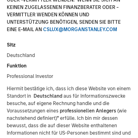
Business Momentum
KEINEN ZUGELASSENEN FINANZBERATER ODER -
VERMITTLER WENDEN KÖNNEN UND
UNTERSTÜTZUNG BENÖTIGEN, SENDEN SIE BITTE
19 AUGUST 2025
EINE E-MAIL AN
CSLUX@MORGANSTANLEY.COM
Sitz
The Author
Deutschland
Funktion
Bradley Galko, CFA
Professional Investor
Managing Director
Hiermit bestätige ich, dass ich diese Website von einem
Standort in
Deutschland
aus für Informationszwecke
besuche, auf eigene Rechnung handle und die
Voraussetzungen eines
professionellen Anlegers
(wie
nachstehend definiert)
*
erfülle. Ich bin mir dessen
“We think the network effects of greater
bewusst, dass die auf dieser Website enthaltenen
capital expenditure will be vast, both for the
companies investing in their businesses
Informationen nicht für US-Personen bestimmt sind und