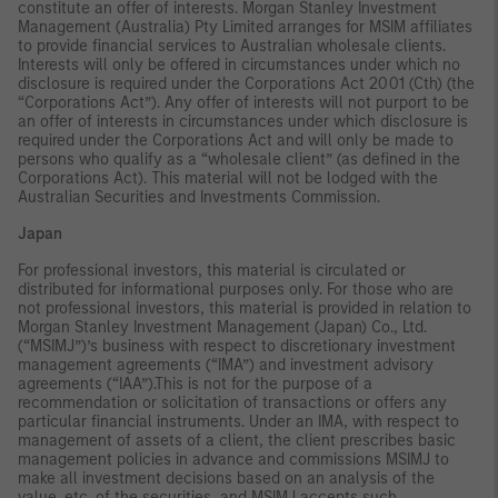
constitute an offer of interests. Morgan Stanley Investment
Management (Australia) Pty Limited arranges for MSIM affiliates
to provide financial services to Australian wholesale clients.
Interests will only be offered in circumstances under which no
disclosure is required under the Corporations Act 2001 (Cth) (the
“Corporations Act”). Any offer of interests will not purport to be
an offer of interests in circumstances under which disclosure is
required under the Corporations Act and will only be made to
persons who qualify as a “wholesale client” (as defined in the
Corporations Act). This material will not be lodged with the
Australian Securities and Investments Commission.
Japan
For professional investors, this material is circulated or
distributed for informational purposes only. For those who are
not professional investors, this material is provided in relation to
Morgan Stanley Investment Management (Japan) Co., Ltd.
(“MSIMJ”)’s business with respect to discretionary investment
management agreements (“IMA”) and investment advisory
agreements (“IAA”).This is not for the purpose of a
recommendation or solicitation of transactions or offers any
particular financial instruments. Under an IMA, with respect to
management of assets of a client, the client prescribes basic
management policies in advance and commissions MSIMJ to
make all investment decisions based on an analysis of the
value, etc. of the securities, and MSIMJ accepts such