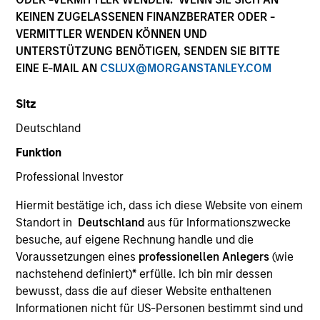
KEINEN ZUGELASSENEN FINANZBERATER ODER -
VERMITTLER WENDEN KÖNNEN UND
UNTERSTÜTZUNG BENÖTIGEN, SENDEN SIE BITTE
SECTOR
EINE E-MAIL AN
CSLUX@MORGANSTANLEY.COM
Consumer Products
Sitz
Deutschland
COUNTRY
India
Funktion
Professional Investor
Hiermit bestätige ich, dass ich diese Website von einem
Standort in
Deutschland
aus für Informationszwecke
Invested on
besuche, auf eigene Rechnung handle und die
Apr 2021
Voraussetzungen eines
professionellen Anlegers
(wie
nachstehend definiert)
*
erfülle. Ich bin mir dessen
Transaction Type
bewusst, dass die auf dieser Website enthaltenen
Minority
Informationen nicht für US-Personen bestimmt sind und