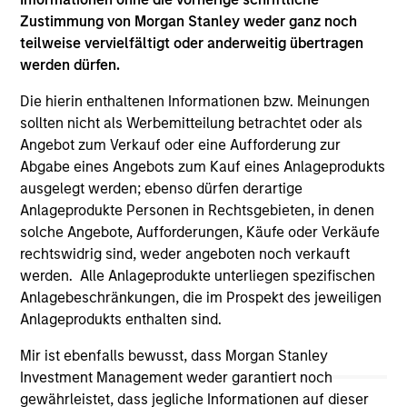
are the property of their respective owners. The information
Zustimmung von Morgan Stanley weder ganz noch
on this website has not been authorized, sponsored, or
teilweise vervielfältigt oder anderweitig übertragen
otherwise approved by such owners. By clicking on any
links shown here, you agree that you are navigating to a
werden dürfen.
third party site. We are providing these hyperlinks to you
only as a convenience and the inclusion of any hyperlink is
Die hierin enthaltenen Informationen bzw. Meinungen
not and does not imply any endorsement, approval,
sollten nicht als Werbemitteilung betrachtet oder als
investigation, verification or monitoring by us of any
Angebot zum Verkauf oder eine Aufforderung zur
information contained in any hyperlinked site. In no event
shall we be responsible for the information contained on
Abgabe eines Angebots zum Kauf eines Anlageprodukts
the site or your use of such site.
ausgelegt werden; ebenso dürfen derartige
Anlageprodukte Personen in Rechtsgebieten, in denen
solche Angebote, Aufforderungen, Käufe oder Verkäufe
rechtswidrig sind, weder angeboten noch verkauft
werden. Alle Anlageprodukte unterliegen spezifischen
Anlagebeschränkungen, die im Prospekt des jeweiligen
Anlageprodukts enthalten sind.
Mir ist ebenfalls bewusst, dass Morgan Stanley
Investment Management weder garantiert noch
gewährleistet, dass jegliche Informationen auf dieser