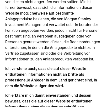
China is one of a top pharma e-commerce player in
von diesen nicht abgerufen werden sollten. Mir ist
China by GMV and revenue. It strategically focuses
ferner bewusst, dass sich die Informationen dieser
Website möglicherweise auf bestimmte
on the non-hospital channels and prescription drug
Anlageprodukte beziehen, die von Morgan Stanley
distribution, and benefits from the outflow of
Investment Management verwaltet oder in beratender
medicine sales from hospital channels
Funktion angeboten werden, jedoch nicht für Personen
bestimmt sind, an Personen ausgegeben oder von
View Site
Personen genutzt werden dürfen, die Rechtsordnungen
Investment Team
unterstehen, in denen die Anlageprodukte nicht zum
Vertrieb zugelassen sind oder die Verbreitung von
Morgan Stanley Private Equity Asia
Informationen zu den Anlageprodukten verboten ist.
Ich verstehe auch, dass die auf dieser Website
enthaltenen Informationen nicht an Dritte als
professionelle Anleger in dem Land gerichtet sind, in
dem die Website aufgerufen wird.
As of July 25, 2025. The above is provided for informational
and educational purposes only. There is no guarantee that
Ich erkläre mich damit einverstanden und dessen
the investment mentioned resulted in positive performance
(for realized holdings), or will perform well in the future (for
bewusst, dass die auf dieser Website enthaltenen
current holdings). The trademarks and service marks above
Informationen ohne die vorherige schriftliche