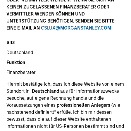
KEINEN ZUGELASSENEN FINANZBERATER ODER -
VERMITTLER WENDEN KÖNNEN UND
UNTERSTÜTZUNG BENÖTIGEN, SENDEN SIE BITTE
SECTOR
EINE E-MAIL AN
CSLUX@MORGANSTANLEY.COM
Education
Sitz
Deutschland
COUNTRY
China
Funktion
Finanzberater
Hiermit bestätige ich, dass ich diese Website von einem
Standort in
Deutschland
aus für Informationszwecke
Invested on
besuche, auf eigene Rechnung handle und die
Dec 2018
Voraussetzungen eines
professionellen Anlegers
(wie
nachstehend definiert)
*
erfülle. Ich bin mir dessen
Transaction Type
bewusst, dass die auf dieser Website enthaltenen
Minority
Informationen nicht für US-Personen bestimmt sind und