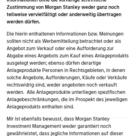
links shown here, you agree that you are navigating to a
Zustimmung von Morgan Stanley weder ganz noch
third party site. We are providing these hyperlinks to you
teilweise vervielfältigt oder anderweitig übertragen
only as a convenience and the inclusion of any hyperlink is
not and does not imply any endorsement, approval,
werden dürfen.
investigation, verification or monitoring by us of any
information contained in any hyperlinked site. In no event
Die hierin enthaltenen Informationen bzw. Meinungen
shall we be responsible for the information contained on
sollten nicht als Werbemitteilung betrachtet oder als
the site or your use of such site.
Angebot zum Verkauf oder eine Aufforderung zur
Abgabe eines Angebots zum Kauf eines Anlageprodukts
ausgelegt werden; ebenso dürfen derartige
Anlageprodukte Personen in Rechtsgebieten, in denen
solche Angebote, Aufforderungen, Käufe oder Verkäufe
rechtswidrig sind, weder angeboten noch verkauft
werden. Alle Anlageprodukte unterliegen spezifischen
Anlagebeschränkungen, die im Prospekt des jeweiligen
Anlageprodukts enthalten sind.
Mir ist ebenfalls bewusst, dass Morgan Stanley
Investment Management weder garantiert noch
Morgan Stanley
gewährleistet, dass jegliche Informationen auf dieser