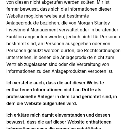
Headquartered in Beijing, Wendu is the largest
von diesen nicht abgerufen werden sollten. Mir ist
National Graduate Entrance Examination ("NGEE")
ferner bewusst, dass sich die Informationen dieser
Website möglicherweise auf bestimmte
training service provider in China by revenue.
Anlageprodukte beziehen, die von Morgan Stanley
View Site
Investment Management verwaltet oder in beratender
Funktion angeboten werden, jedoch nicht für Personen
Investment Team
bestimmt sind, an Personen ausgegeben oder von
Morgan Stanley Private Equity Asia
Personen genutzt werden dürfen, die Rechtsordnungen
unterstehen, in denen die Anlageprodukte nicht zum
Vertrieb zugelassen sind oder die Verbreitung von
Informationen zu den Anlageprodukten verboten ist.
Ich verstehe auch, dass die auf dieser Website
As of July 25, 2025. The above is provided for informational
enthaltenen Informationen nicht an Dritte als
and educational purposes only. There is no guarantee that
professionelle Anleger in dem Land gerichtet sind, in
the investment mentioned resulted in positive performance
dem die Website aufgerufen wird.
(for realized holdings), or will perform well in the future (for
current holdings). The trademarks and service marks above
Ich erkläre mich damit einverstanden und dessen
are the property of their respective owners. The information
on this website has not been authorized, sponsored, or
bewusst, dass die auf dieser Website enthaltenen
otherwise approved by such owners. By clicking on any
Informationen ohne die vorherige schriftliche