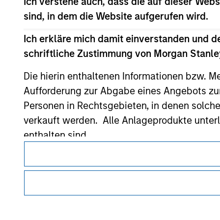
Ich verstehe auch, dass die auf dieser Webs
sind, in dem die Website aufgerufen wird.
Morgan Stan
Ich erkläre mich damit einverstanden und d
schriftliche Zustimmung von Morgan Stanley
Morgan Stan
Die hierin enthaltenen Informationen bzw. M
Aufforderung zur Abgabe eines Angebots zu
Personen in Rechtsgebieten, in denen solch
verkauft werden. Alle Anlageprodukte unter
enthalten sind.
Dieses Dokument ist ein Marketingdokument.
Mir ist ebenfalls bewusst, dass Morgan Sta
Nutzer müssen die Nutzungsbedingungen lesen und akzeptie
auf dieser Website korrekt oder vollständig
regulatorische Auflagen enthalten sind, die für die Verbrei
von Morgan Stanley Investment Management gelten.
Morgan Stanley Investment Management erle
Investmentfonds für Geldwäschezwecke zu ver
Die auf dieser Website beschriebenen Dienstleistungen sind