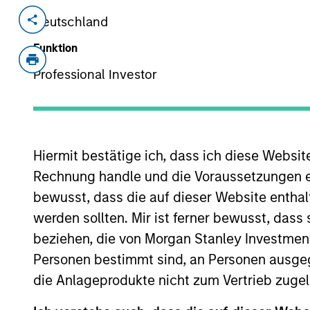
Deutschland
Invested on
Transacti
Aug 2011
Follo
Funktion
Socialware, Inc., based is Austin, TX
Professional Investor
enabling regulatory compliant commu
such as LinkedIn, Facebook and Twit
View Site
Hiermit bestätige ich, dass ich diese Websi
Rechnung handle und die Voraussetzungen 
bewusst, dass die auf dieser Website enthal
As of July 25, 2025. The above is provided
resulted in positive performance (for realiz
werden sollten. Mir ist ferner bewusst, das
above are the property of their respective
beziehen, die von Morgan Stanley Investmen
such owners. By clicking on any links shown
only as a convenience and the inclusion of 
Personen bestimmt sind, an Personen ausge
monitoring by us of any information contain
or your use of such site.
die Anlageprodukte nicht zum Vertrieb zugel