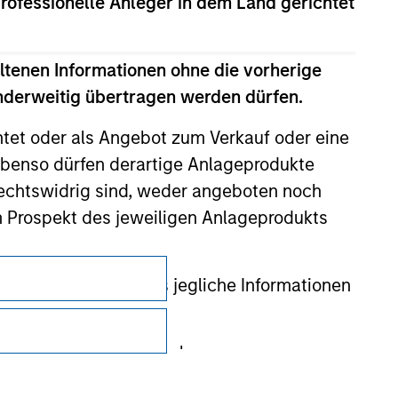
professionelle Anleger in dem Land gerichtet
ltenen Informationen ohne die vorherige
anderweitig übertragen werden dürfen.
htet oder als Angebot zum Verkauf oder eine
benso dürfen derartige Anlageprodukte
rechtswidrig sind, weder angeboten noch
m Prospekt des jeweiligen Anlageprodukts
Datenschutz
 gewährleistet, dass jegliche Informationen
Your Privacy Choices
 auf, um den Missbrauch von
Nutzungsbedingungen
erung von Zeichnern und zur Durchführung