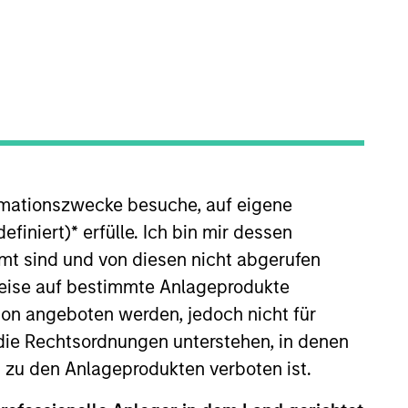
nvestment Team
organ Stanley Expansion Capital
rmationszwecke besuche, auf eigene
efiniert)
*
erfülle. Ich bin mir dessen
mt sind und von diesen nicht abgerufen
guarantee that the investment mentioned
ldings). The trademarks and service marks
rweise auf bestimmte Anlageprodukte
zed, sponsored, or otherwise approved by
on angeboten werden, jedoch nicht für
 We are providing these hyperlinks to you
val, investigation, verification or
die Rechtsordnungen unterstehen, in denen
 for the information contained on the site
n zu den Anlageprodukten verboten ist.