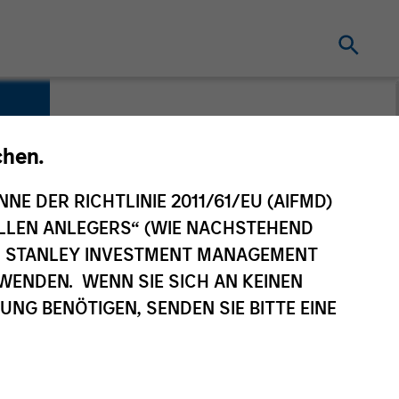
chen.
NNE DER RICHTLINIE 2011/61/EU (AIFMD)
NELLEN ANLEGERS“ (WIE NACHSTEHEND
AN STANLEY INVESTMENT MANAGEMENT
WENDEN. WENN SIE SICH AN KEINEN
G BENÖTIGEN, SENDEN SIE BITTE EINE