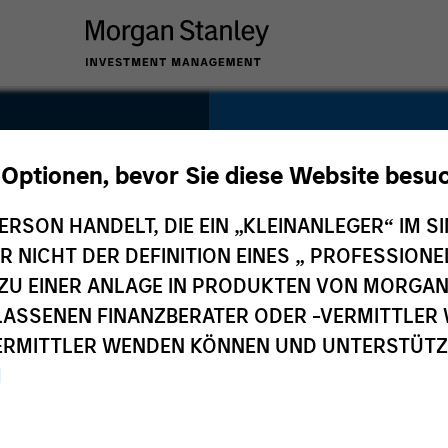
SECTOR
Technology
 Optionen, bevor Sie diese Website besu
ERSON HANDELT, DIE EIN „KLEINANLEGER“ IM SI
DER NICHT DER DEFINITION EINES „ PROFESSIO
EN ZU EINER ANLAGE IN PRODUKTEN VON MORG
COUNTRY
ELASSENEN FINANZBERATER ODER -VERMITTLER 
United States
RMITTLER WENDEN KÖNNEN UND UNTERSTÜTZUN
M