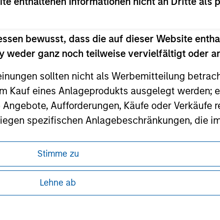
ite enthaltenen Informationen nicht an Dritte als 
ley
essen bewusst, dass die auf dieser Website entha
 weder ganz noch teilweise vervielfältigt oder 
ley Careers
einungen sollten nicht als Werbemitteilung betrac
m Kauf eines Anlageprodukts ausgelegt werden; e
e Angebote, Aufforderungen, Käufe oder Verkäufe 
liegen spezifischen Anlagebeschränkungen, die i
Stimme zu
nley Investment Management weder garantiert noch
ren, da in diesen bestimmte gesetzliche und
 oder für einen bestimmten Zweck geeignet sind.
tung von Informationen zu den Anlageprodukten
Lehne ab
gt Fachleuten des Finanzsektors Verpflichtungen
hindern, einschließlich Verfahren zur Identifizi
 unter Umständen nicht in allen