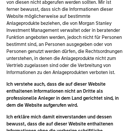
von diesen nicht abgerufen werden sollten. Mir ist
Realization Date
ferner bewusst, dass sich die Informationen dieser
Jul 2017
Website möglicherweise auf bestimmte
Founded in 2001, Sino Gas is engaged in the development
Anlageprodukte beziehen, die von Morgan Stanley
and installation of natural gas distribution networks and the
Investment Management verwaltet oder in beratender
distribution of natural gas to residential and industrial
Funktion angeboten werden, jedoch nicht für Personen
customers in China.
bestimmt sind, an Personen ausgegeben oder von
Investment Team
Personen genutzt werden dürfen, die Rechtsordnungen
Morgan Stanley Private Equity Asia
unterstehen, in denen die Anlageprodukte nicht zum
Vertrieb zugelassen sind oder die Verbreitung von
Informationen zu den Anlageprodukten verboten ist.
Ich verstehe auch, dass die auf dieser Website
enthaltenen Informationen nicht an Dritte als
professionelle Anleger in dem Land gerichtet sind, in
dem die Website aufgerufen wird.
As of July 25, 2025. The above is provided for informational
Ich erkläre mich damit einverstanden und dessen
and educational purposes only. There is no guarantee that
bewusst, dass die auf dieser Website enthaltenen
the investment mentioned resulted in positive performance
Informationen ohne die vorherige schriftliche