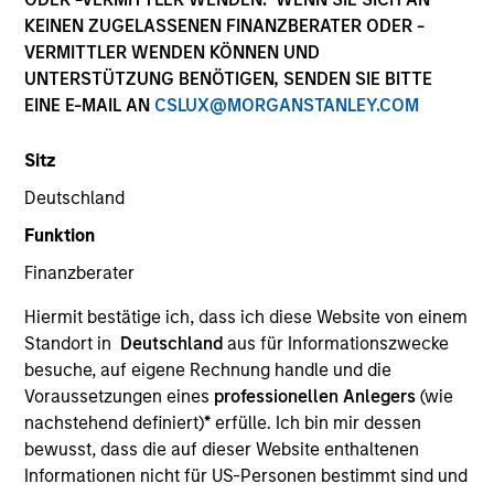
KEINEN ZUGELASSENEN FINANZBERATER ODER -
VERMITTLER WENDEN KÖNNEN UND
UNTERSTÜTZUNG BENÖTIGEN, SENDEN SIE BITTE
SECTOR
EINE E-MAIL AN
CSLUX@MORGANSTANLEY.COM
Energy
Sitz
Deutschland
COUNTRY
China
Funktion
Finanzberater
Hiermit bestätige ich, dass ich diese Website von einem
Standort in
Deutschland
aus für Informationszwecke
Invested on
besuche, auf eigene Rechnung handle und die
Nov 2014
Voraussetzungen eines
professionellen Anlegers
(wie
nachstehend definiert)
*
erfülle. Ich bin mir dessen
Transaction Type
bewusst, dass die auf dieser Website enthaltenen
Joint Control
Informationen nicht für US-Personen bestimmt sind und