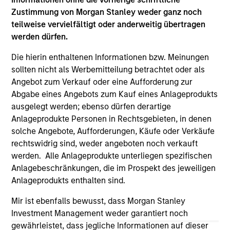
(for realized holdings), or will perform well in the future (for
current holdings). The trademarks and service marks above
Zustimmung von Morgan Stanley weder ganz noch
are the property of their respective owners. The information
teilweise vervielfältigt oder anderweitig übertragen
on this website has not been authorized, sponsored, or
werden dürfen.
otherwise approved by such owners. By clicking on any
links shown here, you agree that you are navigating to a
Die hierin enthaltenen Informationen bzw. Meinungen
third party site. We are providing these hyperlinks to you
sollten nicht als Werbemitteilung betrachtet oder als
only as a convenience and the inclusion of any hyperlink is
not and does not imply any endorsement, approval,
Angebot zum Verkauf oder eine Aufforderung zur
investigation, verification or monitoring by us of any
Abgabe eines Angebots zum Kauf eines Anlageprodukts
information contained in any hyperlinked site. In no event
ausgelegt werden; ebenso dürfen derartige
shall we be responsible for the information contained on
the site or your use of such site.
Anlageprodukte Personen in Rechtsgebieten, in denen
solche Angebote, Aufforderungen, Käufe oder Verkäufe
rechtswidrig sind, weder angeboten noch verkauft
werden. Alle Anlageprodukte unterliegen spezifischen
Anlagebeschränkungen, die im Prospekt des jeweiligen
Anlageprodukts enthalten sind.
Mir ist ebenfalls bewusst, dass Morgan Stanley
Investment Management weder garantiert noch
gewährleistet, dass jegliche Informationen auf dieser