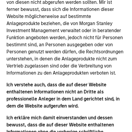
Established in 2003, Sino-Canada is an international
von diesen nicht abgerufen werden sollten. Mir ist
school operator in Suzhou, China with over 2,500
ferner bewusst, dass sich die Informationen dieser
Website möglicherweise auf bestimmte
students and 300 teachers currently. It has over 13
Anlageprodukte beziehen, die von Morgan Stanley
years of experience in offering bilingual K-12
Investment Management verwaltet oder in beratender
education courses in China, covering pre-school,
Funktion angeboten werden, jedoch nicht für Personen
primary, secondary and high school courses.
bestimmt sind, an Personen ausgegeben oder von
View Current Employment Opportunities
Personen genutzt werden dürfen, die Rechtsordnungen
unterstehen, in denen die Anlageprodukte nicht zum
View Site
Vertrieb zugelassen sind oder die Verbreitung von
Informationen zu den Anlageprodukten verboten ist.
Investment Team
Morgan Stanley Private Equity Asia
Ich verstehe auch, dass die auf dieser Website
enthaltenen Informationen nicht an Dritte als
professionelle Anleger in dem Land gerichtet sind, in
dem die Website aufgerufen wird.
Ich erkläre mich damit einverstanden und dessen
bewusst, dass die auf dieser Website enthaltenen
Informationen ohne die vorherige schriftliche