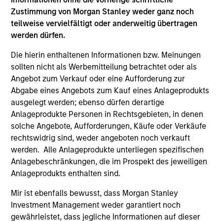
As of July 25, 2025. The above is provided for informational
Zustimmung von Morgan Stanley weder ganz noch
and educational purposes only. There is no guarantee that
teilweise vervielfältigt oder anderweitig übertragen
the investment mentioned resulted in positive performance
werden dürfen.
(for realized holdings), or will perform well in the future (for
current holdings). The trademarks and service marks above
Die hierin enthaltenen Informationen bzw. Meinungen
are the property of their respective owners. The information
sollten nicht als Werbemitteilung betrachtet oder als
on this website has not been authorized, sponsored, or
otherwise approved by such owners. By clicking on any
Angebot zum Verkauf oder eine Aufforderung zur
links shown here, you agree that you are navigating to a
Abgabe eines Angebots zum Kauf eines Anlageprodukts
third party site. We are providing these hyperlinks to you
ausgelegt werden; ebenso dürfen derartige
only as a convenience and the inclusion of any hyperlink is
Anlageprodukte Personen in Rechtsgebieten, in denen
not and does not imply any endorsement, approval,
investigation, verification or monitoring by us of any
solche Angebote, Aufforderungen, Käufe oder Verkäufe
information contained in any hyperlinked site. In no event
rechtswidrig sind, weder angeboten noch verkauft
shall we be responsible for the information contained on
werden. Alle Anlageprodukte unterliegen spezifischen
the site or your use of such site.
Anlagebeschränkungen, die im Prospekt des jeweiligen
Anlageprodukts enthalten sind.
Mir ist ebenfalls bewusst, dass Morgan Stanley
Investment Management weder garantiert noch
gewährleistet, dass jegliche Informationen auf dieser