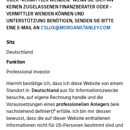
KEINEN ZUGELASSENEN FINANZBERATER ODER -
VERMITTLER WENDEN KÖNNEN UND
UNTERSTÜTZUNG BENÖTIGEN, SENDEN SIE BITTE
SECTOR
EINE E-MAIL AN
CSLUX@MORGANSTANLEY.COM
Education
Sitz
Deutschland
COUNTRY
China
Funktion
Professional Investor
Hiermit bestätige ich, dass ich diese Website von einem
Standort in
Deutschland
aus für Informationszwecke
Invested on
besuche, auf eigene Rechnung handle und die
Mar 2018
Voraussetzungen eines
professionellen Anlegers
(wie
nachstehend definiert)
*
erfülle. Ich bin mir dessen
Transaction Type
bewusst, dass die auf dieser Website enthaltenen
Minority
Informationen nicht für US-Personen bestimmt sind und