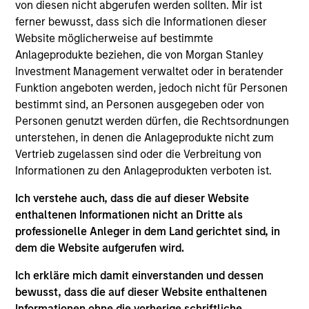
Shanghai KNX is a human resources consulting and
von diesen nicht abgerufen werden sollten. Mir ist
management training company.
ferner bewusst, dass sich die Informationen dieser
Website möglicherweise auf bestimmte
View Site
Anlageprodukte beziehen, die von Morgan Stanley
Investment Management verwaltet oder in beratender
Investment Team
Funktion angeboten werden, jedoch nicht für Personen
Morgan Stanley Private Equity Asia
bestimmt sind, an Personen ausgegeben oder von
Personen genutzt werden dürfen, die Rechtsordnungen
unterstehen, in denen die Anlageprodukte nicht zum
Vertrieb zugelassen sind oder die Verbreitung von
Informationen zu den Anlageprodukten verboten ist.
Ich verstehe auch, dass die auf dieser Website
enthaltenen Informationen nicht an Dritte als
professionelle Anleger in dem Land gerichtet sind, in
As of July 25, 2025. The above is provided for informational
and educational purposes only. There is no guarantee that
dem die Website aufgerufen wird.
the investment mentioned resulted in positive performance
(for realized holdings), or will perform well in the future (for
Ich erkläre mich damit einverstanden und dessen
current holdings). The trademarks and service marks above
bewusst, dass die auf dieser Website enthaltenen
are the property of their respective owners. The information
Informationen ohne die vorherige schriftliche