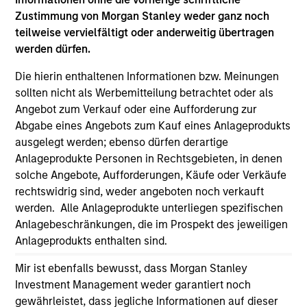
only as a convenience and the inclusion of any hyperlink is
Zustimmung von Morgan Stanley weder ganz noch
not and does not imply any endorsement, approval,
teilweise vervielfältigt oder anderweitig übertragen
investigation, verification or monitoring by us of any
werden dürfen.
information contained in any hyperlinked site. In no event
shall we be responsible for the information contained on
the site or your use of such site.
Die hierin enthaltenen Informationen bzw. Meinungen
sollten nicht als Werbemitteilung betrachtet oder als
Angebot zum Verkauf oder eine Aufforderung zur
Abgabe eines Angebots zum Kauf eines Anlageprodukts
ausgelegt werden; ebenso dürfen derartige
Anlageprodukte Personen in Rechtsgebieten, in denen
solche Angebote, Aufforderungen, Käufe oder Verkäufe
rechtswidrig sind, weder angeboten noch verkauft
werden. Alle Anlageprodukte unterliegen spezifischen
Anlagebeschränkungen, die im Prospekt des jeweiligen
Anlageprodukts enthalten sind.
Mir ist ebenfalls bewusst, dass Morgan Stanley
Morgan Stanley
Investment Management weder garantiert noch
gewährleistet, dass jegliche Informationen auf dieser
Morgan Stanley Careers