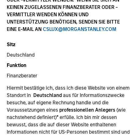
KEINEN ZUGELASSENEN FINANZBERATER ODER -
VERMITTLER WENDEN KÖNNEN UND
UNTERSTÜTZUNG BENÖTIGEN, SENDEN SIE BITTE
SECTOR
EINE E-MAIL AN
CSLUX@MORGANSTANLEY.COM
Healthcare
Sitz
Deutschland
COUNTRY
China
Funktion
Finanzberater
Hiermit bestätige ich, dass ich diese Website von einem
Standort in
Deutschland
aus für Informationszwecke
Invested on
besuche, auf eigene Rechnung handle und die
Dec 2014
Voraussetzungen eines
professionellen Anlegers
(wie
nachstehend definiert)
*
erfülle. Ich bin mir dessen
Transaction Type
bewusst, dass die auf dieser Website enthaltenen
Control
Informationen nicht für US-Personen bestimmt sind und