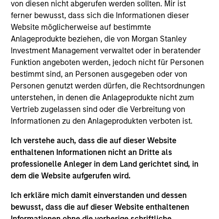
Renfang Medical is engaged in the investment in,
von diesen nicht abgerufen werden sollten. Mir ist
and management of, general hospitals with leading
ferner bewusst, dass sich die Informationen dieser
Website möglicherweise auf bestimmte
positions in local markets and specialty hospitals in
Anlageprodukte beziehen, die von Morgan Stanley
Tier 1 and Tier 2 cities in China.
Investment Management verwaltet oder in beratender
Investment Team
Funktion angeboten werden, jedoch nicht für Personen
Morgan Stanley Private Equity Asia
bestimmt sind, an Personen ausgegeben oder von
Personen genutzt werden dürfen, die Rechtsordnungen
unterstehen, in denen die Anlageprodukte nicht zum
Vertrieb zugelassen sind oder die Verbreitung von
Informationen zu den Anlageprodukten verboten ist.
As of July 25, 2025. The above is provided for informational
Ich verstehe auch, dass die auf dieser Website
and educational purposes only. There is no guarantee that
enthaltenen Informationen nicht an Dritte als
the investment mentioned resulted in positive performance
(for realized holdings), or will perform well in the future (for
professionelle Anleger in dem Land gerichtet sind, in
current holdings). The trademarks and service marks above
dem die Website aufgerufen wird.
are the property of their respective owners. The information
on this website has not been authorized, sponsored, or
Ich erkläre mich damit einverstanden und dessen
otherwise approved by such owners. By clicking on any
bewusst, dass die auf dieser Website enthaltenen
links shown here, you agree that you are navigating to a
third party site. We are providing these hyperlinks to you
Informationen ohne die vorherige schriftliche