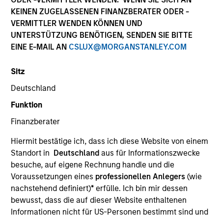
KEINEN ZUGELASSENEN FINANZBERATER ODER -
VERMITTLER WENDEN KÖNNEN UND
UNTERSTÜTZUNG BENÖTIGEN, SENDEN SIE BITTE
Invested on
Mar 1988
EINE E-MAIL AN
CSLUX@MORGANSTANLEY.COM
Sitz
Transaction Type
Follow-On
Deutschland
Funktion
Realization Date
Jan 1991
Finanzberater
Develops advanced PC graphics systems.
Hiermit bestätige ich, dass ich diese Website von einem
Investment Team
Standort in
Deutschland
aus für Informationszwecke
Morgan Stanley Expansion Capital
besuche, auf eigene Rechnung handle und die
Voraussetzungen eines
professionellen Anlegers
(wie
nachstehend definiert)
*
erfülle. Ich bin mir dessen
bewusst, dass die auf dieser Website enthaltenen
Informationen nicht für US-Personen bestimmt sind und