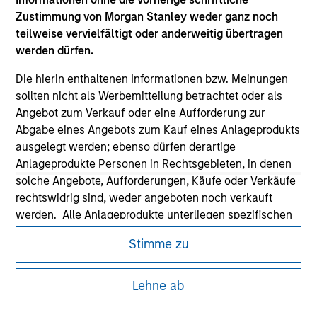
Zustimmung von Morgan Stanley weder ganz noch
teilweise vervielfältigt oder anderweitig übertragen
werden dürfen.
Die hierin enthaltenen Informationen bzw. Meinungen
sollten nicht als Werbemitteilung betrachtet oder als
Morgan Stanley
Angebot zum Verkauf oder eine Aufforderung zur
Abgabe eines Angebots zum Kauf eines Anlageprodukts
Morgan Stanley Careers
ausgelegt werden; ebenso dürfen derartige
Anlageprodukte Personen in Rechtsgebieten, in denen
solche Angebote, Aufforderungen, Käufe oder Verkäufe
rechtswidrig sind, weder angeboten noch verkauft
werden. Alle Anlageprodukte unterliegen spezifischen
Dieses Dokument ist ein Marketingdokument.
Anlagebeschränkungen, die im Prospekt des jeweiligen
Stimme zu
Anlageprodukts enthalten sind.
Nutzer müssen die Nutzungsbedingungen lesen und
akzeptieren, da in diesen bestimmte gesetzliche und
Mir ist ebenfalls bewusst, dass Morgan Stanley
regulatorische Auflagen enthalten sind, die für die Verbreitung
Lehne ab
Investment Management weder garantiert noch
von Informationen zu den Anlageprodukten von Morgan Stanley
gewährleistet, dass jegliche Informationen auf dieser
Investment Management gelten.