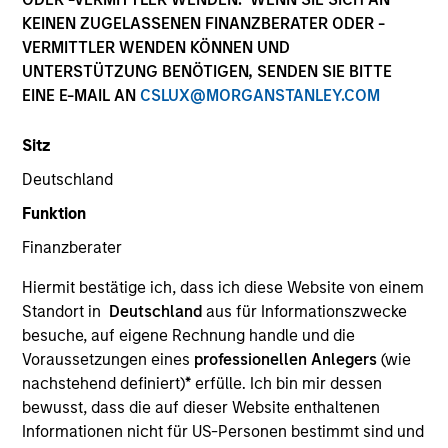
KEINEN ZUGELASSENEN FINANZBERATER ODER -
VERMITTLER WENDEN KÖNNEN UND
UNTERSTÜTZUNG BENÖTIGEN, SENDEN SIE BITTE
SECTOR
EINE E-MAIL AN
CSLUX@MORGANSTANLEY.COM
Technology
Sitz
Deutschland
COUNTRY
United States
Funktion
Finanzberater
Hiermit bestätige ich, dass ich diese Website von einem
Standort in
Deutschland
aus für Informationszwecke
Invested on
besuche, auf eigene Rechnung handle und die
Mar 2004
Voraussetzungen eines
professionellen Anlegers
(wie
nachstehend definiert)
*
erfülle. Ich bin mir dessen
Transaction Type
bewusst, dass die auf dieser Website enthaltenen
Growth Carve-out
Informationen nicht für US-Personen bestimmt sind und