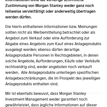
links shown here, you agree that you are navigating to a
Zustimmung von Morgan Stanley weder ganz noch
third party site. We are providing these hyperlinks to you
teilweise vervielfältigt oder anderweitig übertragen
only as a convenience and the inclusion of any hyperlink is
werden dürfen.
not and does not imply any endorsement, approval,
investigation, verification or monitoring by us of any
Die hierin enthaltenen Informationen bzw. Meinungen
information contained in any hyperlinked site. In no event
shall we be responsible for the information contained on
sollten nicht als Werbemitteilung betrachtet oder als
the site or your use of such site.
Angebot zum Verkauf oder eine Aufforderung zur
Abgabe eines Angebots zum Kauf eines Anlageprodukts
ausgelegt werden; ebenso dürfen derartige
Anlageprodukte Personen in Rechtsgebieten, in denen
solche Angebote, Aufforderungen, Käufe oder Verkäufe
rechtswidrig sind, weder angeboten noch verkauft
werden. Alle Anlageprodukte unterliegen spezifischen
Anlagebeschränkungen, die im Prospekt des jeweiligen
Anlageprodukts enthalten sind.
Mir ist ebenfalls bewusst, dass Morgan Stanley
Investment Management weder garantiert noch
gewährleistet, dass jegliche Informationen auf dieser
Morgan Stanley