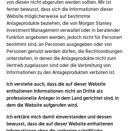
von diesen nicht abgerufen werden sollten. Mir ist
Realization Date
ferner bewusst, dass sich die Informationen dieser
Jan 2014
Website möglicherweise auf bestimmte
Plateau Systems is an enterprise learning management
Anlageprodukte beziehen, die von Morgan Stanley
software platform. Acquired by Successfactors, acquired
Investment Management verwaltet oder in beratender
by SAP (NYSE:SAP).
Funktion angeboten werden, jedoch nicht für Personen
Investment Team
bestimmt sind, an Personen ausgegeben oder von
Morgan Stanley Expansion Capital
Personen genutzt werden dürfen, die Rechtsordnungen
unterstehen, in denen die Anlageprodukte nicht zum
Vertrieb zugelassen sind oder die Verbreitung von
Informationen zu den Anlageprodukten verboten ist.
Ich verstehe auch, dass die auf dieser Website
enthaltenen Informationen nicht an Dritte als
As of July 25, 2025. The above is provided for informational
and educational purposes only. There is no guarantee that
professionelle Anleger in dem Land gerichtet sind, in
the investment mentioned resulted in positive performance
dem die Website aufgerufen wird.
(for realized holdings), or will perform well in the future (for
current holdings). The trademarks and service marks above
Ich erkläre mich damit einverstanden und dessen
are the property of their respective owners. The information
bewusst, dass die auf dieser Website enthaltenen
on this website has not been authorized, sponsored, or
otherwise approved by such owners. By clicking on any
Informationen ohne die vorherige schriftliche