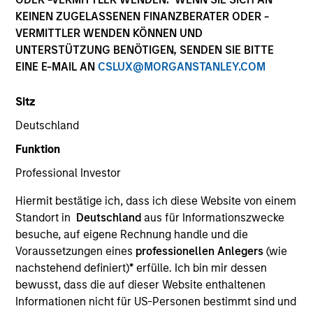
KEINEN ZUGELASSENEN FINANZBERATER ODER -
VERMITTLER WENDEN KÖNNEN UND
UNTERSTÜTZUNG BENÖTIGEN, SENDEN SIE BITTE
SECTOR
EINE E-MAIL AN
CSLUX@MORGANSTANLEY.COM
Healthcare
Sitz
Deutschland
COUNTRY
United States
Funktion
Professional Investor
Hiermit bestätige ich, dass ich diese Website von einem
Standort in
Deutschland
aus für Informationszwecke
Invested on
besuche, auf eigene Rechnung handle und die
Jun 2001
Voraussetzungen eines
professionellen Anlegers
(wie
nachstehend definiert)
*
erfülle. Ich bin mir dessen
Transaction Type
bewusst, dass die auf dieser Website enthaltenen
Follow-On
Informationen nicht für US-Personen bestimmt sind und