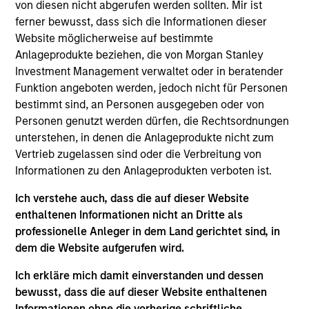
von diesen nicht abgerufen werden sollten. Mir ist
Realization Date
ferner bewusst, dass sich die Informationen dieser
Jan 2004
Website möglicherweise auf bestimmte
Develops nitric oxide enhanced medicines.
Anlageprodukte beziehen, die von Morgan Stanley
(NASDAQ:NTMD).
Investment Management verwaltet oder in beratender
Investment Team
Funktion angeboten werden, jedoch nicht für Personen
Morgan Stanley Expansion Capital
bestimmt sind, an Personen ausgegeben oder von
Personen genutzt werden dürfen, die Rechtsordnungen
unterstehen, in denen die Anlageprodukte nicht zum
Vertrieb zugelassen sind oder die Verbreitung von
Informationen zu den Anlageprodukten verboten ist.
Ich verstehe auch, dass die auf dieser Website
As of July 25, 2025. The above is provided for informational
and educational purposes only. There is no guarantee that
enthaltenen Informationen nicht an Dritte als
the investment mentioned resulted in positive performance
professionelle Anleger in dem Land gerichtet sind, in
(for realized holdings), or will perform well in the future (for
dem die Website aufgerufen wird.
current holdings). The trademarks and service marks above
are the property of their respective owners. The information
Ich erkläre mich damit einverstanden und dessen
on this website has not been authorized, sponsored, or
otherwise approved by such owners. By clicking on any
bewusst, dass die auf dieser Website enthaltenen
links shown here, you agree that you are navigating to a
Informationen ohne die vorherige schriftliche