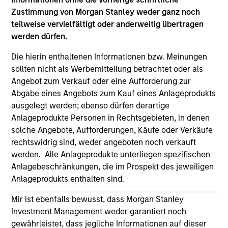
third party site. We are providing these hyperlinks to you
Zustimmung von Morgan Stanley weder ganz noch
only as a convenience and the inclusion of any hyperlink is
teilweise vervielfältigt oder anderweitig übertragen
not and does not imply any endorsement, approval,
investigation, verification or monitoring by us of any
werden dürfen.
information contained in any hyperlinked site. In no event
shall we be responsible for the information contained on
Die hierin enthaltenen Informationen bzw. Meinungen
the site or your use of such site.
sollten nicht als Werbemitteilung betrachtet oder als
Angebot zum Verkauf oder eine Aufforderung zur
Abgabe eines Angebots zum Kauf eines Anlageprodukts
ausgelegt werden; ebenso dürfen derartige
Anlageprodukte Personen in Rechtsgebieten, in denen
solche Angebote, Aufforderungen, Käufe oder Verkäufe
rechtswidrig sind, weder angeboten noch verkauft
werden. Alle Anlageprodukte unterliegen spezifischen
Anlagebeschränkungen, die im Prospekt des jeweiligen
Anlageprodukts enthalten sind.
Mir ist ebenfalls bewusst, dass Morgan Stanley
Investment Management weder garantiert noch
Morgan Stanley
gewährleistet, dass jegliche Informationen auf dieser