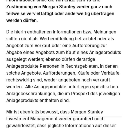
on this website has not been authorized, sponsored, or
Zustimmung von Morgan Stanley weder ganz noch
otherwise approved by such owners. By clicking on any
teilweise vervielfältigt oder anderweitig übertragen
links shown here, you agree that you are navigating to a
werden dürfen.
third party site. We are providing these hyperlinks to you
only as a convenience and the inclusion of any hyperlink is
Die hierin enthaltenen Informationen bzw. Meinungen
not and does not imply any endorsement, approval,
investigation, verification or monitoring by us of any
sollten nicht als Werbemitteilung betrachtet oder als
information contained in any hyperlinked site. In no event
Angebot zum Verkauf oder eine Aufforderung zur
shall we be responsible for the information contained on
Abgabe eines Angebots zum Kauf eines Anlageprodukts
the site or your use of such site.
ausgelegt werden; ebenso dürfen derartige
Anlageprodukte Personen in Rechtsgebieten, in denen
solche Angebote, Aufforderungen, Käufe oder Verkäufe
rechtswidrig sind, weder angeboten noch verkauft
werden. Alle Anlageprodukte unterliegen spezifischen
Anlagebeschränkungen, die im Prospekt des jeweiligen
Anlageprodukts enthalten sind.
Mir ist ebenfalls bewusst, dass Morgan Stanley
Investment Management weder garantiert noch
gewährleistet, dass jegliche Informationen auf dieser