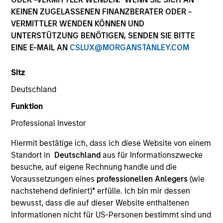
KEINEN ZUGELASSENEN FINANZBERATER ODER -
VERMITTLER WENDEN KÖNNEN UND
UNTERSTÜTZUNG BENÖTIGEN, SENDEN SIE BITTE
SECTOR
EINE E-MAIL AN
CSLUX@MORGANSTANLEY.COM
Healthcare
Sitz
Deutschland
COUNTRY
United States
Funktion
Professional Investor
Hiermit bestätige ich, dass ich diese Website von einem
Standort in
Deutschland
aus für Informationszwecke
Invested on
besuche, auf eigene Rechnung handle und die
Jan 1998
Voraussetzungen eines
professionellen Anlegers
(wie
nachstehend definiert)
*
erfülle. Ich bin mir dessen
Transaction Type
bewusst, dass die auf dieser Website enthaltenen
Follow-On
Informationen nicht für US-Personen bestimmt sind und