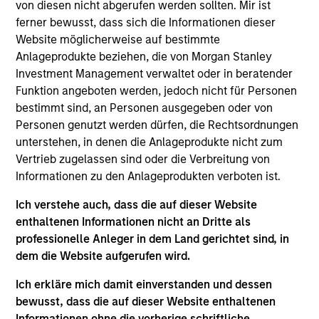
von diesen nicht abgerufen werden sollten. Mir ist
Realization Date
ferner bewusst, dass sich die Informationen dieser
Jan 2001
Website möglicherweise auf bestimmte
IntegraMed America (NASDAQ:INMD) is a leading provider
Anlageprodukte beziehen, die von Morgan Stanley
of infertility services.
Investment Management verwaltet oder in beratender
Funktion angeboten werden, jedoch nicht für Personen
View Site
bestimmt sind, an Personen ausgegeben oder von
Personen genutzt werden dürfen, die Rechtsordnungen
Investment Team
unterstehen, in denen die Anlageprodukte nicht zum
Morgan Stanley Expansion Capital
Vertrieb zugelassen sind oder die Verbreitung von
Informationen zu den Anlageprodukten verboten ist.
Ich verstehe auch, dass die auf dieser Website
enthaltenen Informationen nicht an Dritte als
professionelle Anleger in dem Land gerichtet sind, in
As of July 25, 2025. The above is provided for informational
dem die Website aufgerufen wird.
and educational purposes only. There is no guarantee that
the investment mentioned resulted in positive performance
Ich erkläre mich damit einverstanden und dessen
(for realized holdings), or will perform well in the future (for
bewusst, dass die auf dieser Website enthaltenen
current holdings). The trademarks and service marks above
are the property of their respective owners. The information
Informationen ohne die vorherige schriftliche