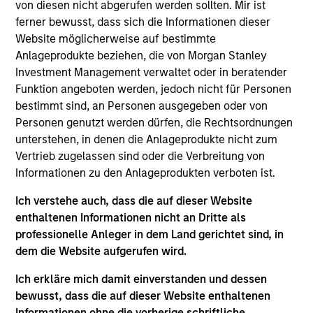
Innocean Worldwide is one of the largest advertising
von diesen nicht abgerufen werden sollten. Mir ist
agencies in Korea.
ferner bewusst, dass sich die Informationen dieser
Website möglicherweise auf bestimmte
View Site
Anlageprodukte beziehen, die von Morgan Stanley
Investment Management verwaltet oder in beratender
Investment Team
Funktion angeboten werden, jedoch nicht für Personen
Morgan Stanley Private Equity Asia
bestimmt sind, an Personen ausgegeben oder von
Personen genutzt werden dürfen, die Rechtsordnungen
unterstehen, in denen die Anlageprodukte nicht zum
Vertrieb zugelassen sind oder die Verbreitung von
Informationen zu den Anlageprodukten verboten ist.
Ich verstehe auch, dass die auf dieser Website
enthaltenen Informationen nicht an Dritte als
professionelle Anleger in dem Land gerichtet sind, in
As of July 25, 2025. The above is provided for informational
and educational purposes only. There is no guarantee that
dem die Website aufgerufen wird.
the investment mentioned resulted in positive performance
(for realized holdings), or will perform well in the future (for
Ich erkläre mich damit einverstanden und dessen
current holdings). The trademarks and service marks above
bewusst, dass die auf dieser Website enthaltenen
are the property of their respective owners. The information
Informationen ohne die vorherige schriftliche