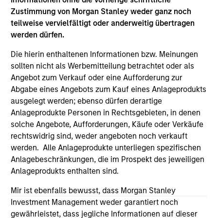
on this website has not been authorized, sponsored, or
Zustimmung von Morgan Stanley weder ganz noch
otherwise approved by such owners. By clicking on any
links shown here, you agree that you are navigating to a
teilweise vervielfältigt oder anderweitig übertragen
third party site. We are providing these hyperlinks to you
werden dürfen.
only as a convenience and the inclusion of any hyperlink is
not and does not imply any endorsement, approval,
Die hierin enthaltenen Informationen bzw. Meinungen
investigation, verification or monitoring by us of any
sollten nicht als Werbemitteilung betrachtet oder als
information contained in any hyperlinked site. In no event
shall we be responsible for the information contained on
Angebot zum Verkauf oder eine Aufforderung zur
the site or your use of such site.
Abgabe eines Angebots zum Kauf eines Anlageprodukts
ausgelegt werden; ebenso dürfen derartige
Anlageprodukte Personen in Rechtsgebieten, in denen
solche Angebote, Aufforderungen, Käufe oder Verkäufe
rechtswidrig sind, weder angeboten noch verkauft
werden. Alle Anlageprodukte unterliegen spezifischen
Anlagebeschränkungen, die im Prospekt des jeweiligen
Anlageprodukts enthalten sind.
Mir ist ebenfalls bewusst, dass Morgan Stanley
Investment Management weder garantiert noch
gewährleistet, dass jegliche Informationen auf dieser