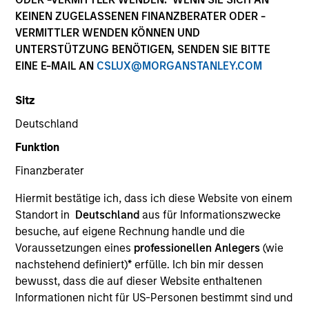
KEINEN ZUGELASSENEN FINANZBERATER ODER -
VERMITTLER WENDEN KÖNNEN UND
UNTERSTÜTZUNG BENÖTIGEN, SENDEN SIE BITTE
SECTOR
EINE E-MAIL AN
CSLUX@MORGANSTANLEY.COM
Services
Sitz
Deutschland
COUNTRY
South Korea
Funktion
Finanzberater
Hiermit bestätige ich, dass ich diese Website von einem
Standort in
Deutschland
aus für Informationszwecke
Invested on
besuche, auf eigene Rechnung handle und die
Aug 2014
Voraussetzungen eines
professionellen Anlegers
(wie
nachstehend definiert)
*
erfülle. Ich bin mir dessen
Transaction Type
bewusst, dass die auf dieser Website enthaltenen
Minority
Informationen nicht für US-Personen bestimmt sind und