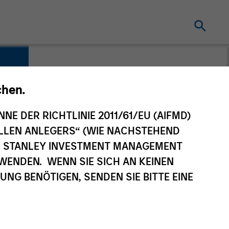
chen.
NNE DER RICHTLINIE 2011/61/EU (AIFMD)
NELLEN ANLEGERS“ (WIE NACHSTEHEND
AN STANLEY INVESTMENT MANAGEMENT
WENDEN. WENN SIE SICH AN KEINEN
G BENÖTIGEN, SENDEN SIE BITTE EINE