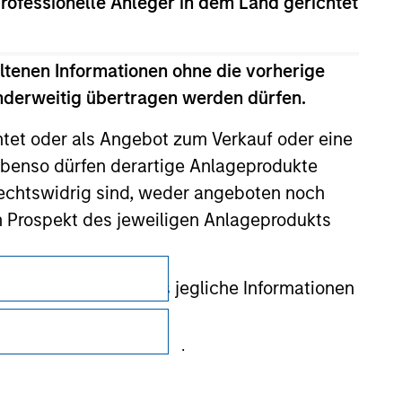
professionelle Anleger in dem Land gerichtet
ltenen Informationen ohne die vorherige
anderweitig übertragen werden dürfen.
htet oder als Angebot zum Verkauf oder eine
benso dürfen derartige Anlageprodukte
rechtswidrig sind, weder angeboten noch
m Prospekt des jeweiligen Anlageprodukts
Datenschutz
 gewährleistet, dass jegliche Informationen
Your Privacy Choices
 auf, um den Missbrauch von
Nutzungsbedingungen
erung von Zeichnern und zur Durchführung