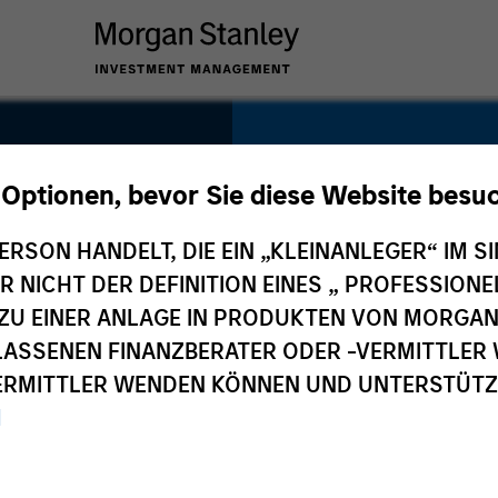
SECTOR
Industrials
 Optionen, bevor Sie diese Website besu
&C
ERSON HANDELT, DIE EIN „KLEINANLEGER“ IM SI
DER NICHT DER DEFINITION EINES „ PROFESSIO
EN ZU EINER ANLAGE IN PRODUKTEN VON MORG
COUNTRY
ELASSENEN FINANZBERATER ODER -VERMITTLER 
South Korea
RMITTLER WENDEN KÖNNEN UND UNTERSTÜTZUN
M