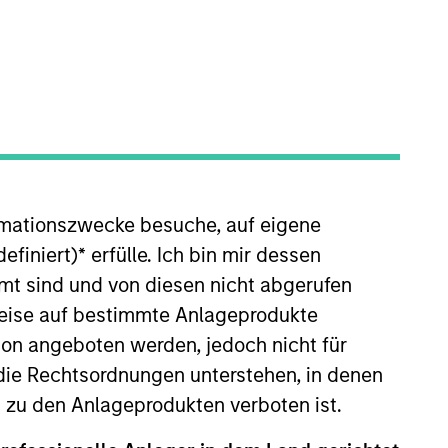
nvestment Team
organ Stanley Private Equity Asia
rmationszwecke besuche, auf eigene
efiniert)
*
erfülle. Ich bin mir dessen
mt sind und von diesen nicht abgerufen
guarantee that the investment mentioned
ldings). The trademarks and service marks
rweise auf bestimmte Anlageprodukte
zed, sponsored, or otherwise approved by
 We are providing these hyperlinks to you
on angeboten werden, jedoch nicht für
val, investigation, verification or
die Rechtsordnungen unterstehen, in denen
 for the information contained on the site
n zu den Anlageprodukten verboten ist.