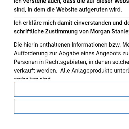
Ich verstehe auch, dass die auf dieser Webs
sind, in dem die Website aufgerufen wird.
Morgan Stan
Ich erkläre mich damit einverstanden und d
schriftliche Zustimmung von Morgan Stanley
Morgan Stan
Die hierin enthaltenen Informationen bzw. M
Aufforderung zur Abgabe eines Angebots zu
Personen in Rechtsgebieten, in denen solch
verkauft werden. Alle Anlageprodukte unter
enthalten sind.
Dieses Dokument ist ein Marketingdokument.
Mir ist ebenfalls bewusst, dass Morgan Sta
Nutzer müssen die Nutzungsbedingungen lesen und akzeptie
auf dieser Website korrekt oder vollständig
regulatorische Auflagen enthalten sind, die für die Verbrei
von Morgan Stanley Investment Management gelten.
Morgan Stanley Investment Management erle
Investmentfonds für Geldwäschezwecke zu ver
Die auf dieser Website beschriebenen Dienstleistungen sind