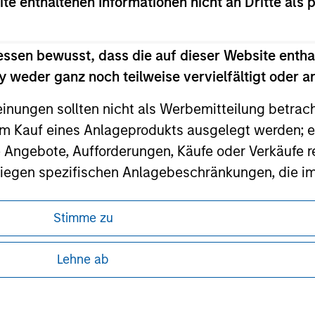
ite enthaltenen Informationen nicht an Dritte als 
ley
essen bewusst, dass die auf dieser Website entha
 weder ganz noch teilweise vervielfältigt oder 
ley Careers
einungen sollten nicht als Werbemitteilung betrac
m Kauf eines Anlageprodukts ausgelegt werden; e
e Angebote, Aufforderungen, Käufe oder Verkäufe 
liegen spezifischen Anlagebeschränkungen, die i
Stimme zu
nley Investment Management weder garantiert noch
ren, da in diesen bestimmte gesetzliche und
 oder für einen bestimmten Zweck geeignet sind.
tung von Informationen zu den Anlageprodukten
Lehne ab
gt Fachleuten des Finanzsektors Verpflichtungen
hindern, einschließlich Verfahren zur Identifizi
 unter Umständen nicht in allen