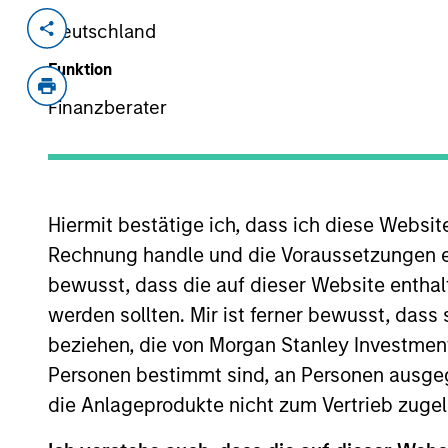
Deutschland
Invested on
Transacti
Aug 2014
Contro
Funktion
Hanwha L&C is a leading building mat
Finanzberater
production and distribution of four m
flooring materials, decorative films 
View Site
Hiermit bestätige ich, dass ich diese Websi
Rechnung handle und die Voraussetzungen 
bewusst, dass die auf dieser Website enthal
As of July 25, 2025. The above is provided
resulted in positive performance (for realiz
werden sollten. Mir ist ferner bewusst, das
above are the property of their respective
such owners. By clicking on any links shown
beziehen, die von Morgan Stanley Investmen
only as a convenience and the inclusion of 
Personen bestimmt sind, an Personen ausge
monitoring by us of any information contain
or your use of such site.
die Anlageprodukte nicht zum Vertrieb zugel