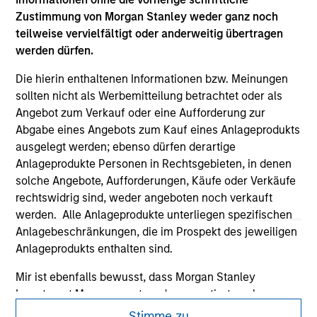
Zustimmung von Morgan Stanley weder ganz noch
teilweise vervielfältigt oder anderweitig übertragen
werden dürfen.
Die hierin enthaltenen Informationen bzw. Meinungen
sollten nicht als Werbemitteilung betrachtet oder als
Angebot zum Verkauf oder eine Aufforderung zur
Abgabe eines Angebots zum Kauf eines Anlageprodukts
ausgelegt werden; ebenso dürfen derartige
Anlageprodukte Personen in Rechtsgebieten, in denen
solche Angebote, Aufforderungen, Käufe oder Verkäufe
Morgan Stanley
rechtswidrig sind, weder angeboten noch verkauft
werden. Alle Anlageprodukte unterliegen spezifischen
Morgan Stanley Careers
Anlagebeschränkungen, die im Prospekt des jeweiligen
Anlageprodukts enthalten sind.
Mir ist ebenfalls bewusst, dass Morgan Stanley
Investment Management weder garantiert noch
gewährleistet, dass jegliche Informationen auf dieser
Stimme zu