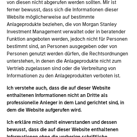
von diesen nicht abgerufen werden sollten. Mir ist
Morgan Stanley Private Equity Asia
ferner bewusst, dass sich die Informationen dieser
Website möglicherweise auf bestimmte
Anlageprodukte beziehen, die von Morgan Stanley
Investment Management verwaltet oder in beratender
Funktion angeboten werden, jedoch nicht für Personen
bestimmt sind, an Personen ausgegeben oder von
As of July 25, 2025. The above is provided for informational
and educational purposes only. There is no guarantee that
Personen genutzt werden dürfen, die Rechtsordnungen
the investment mentioned resulted in positive performance
unterstehen, in denen die Anlageprodukte nicht zum
(for realized holdings), or will perform well in the future (for
Vertrieb zugelassen sind oder die Verbreitung von
current holdings). The trademarks and service marks above
are the property of their respective owners. The information
Informationen zu den Anlageprodukten verboten ist.
on this website has not been authorized, sponsored, or
otherwise approved by such owners. By clicking on any
Ich verstehe auch, dass die auf dieser Website
links shown here, you agree that you are navigating to a
enthaltenen Informationen nicht an Dritte als
third party site. We are providing these hyperlinks to you
professionelle Anleger in dem Land gerichtet sind, in
only as a convenience and the inclusion of any hyperlink is
dem die Website aufgerufen wird.
not and does not imply any endorsement, approval,
investigation, verification or monitoring by us of any
information contained in any hyperlinked site. In no event
Ich erkläre mich damit einverstanden und dessen
shall we be responsible for the information contained on
bewusst, dass die auf dieser Website enthaltenen
the site or your use of such site.
Informationen ohne die vorherige schriftliche