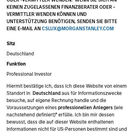
KEINEN ZUGELASSENEN FINANZBERATER ODER -
VERMITTLER WENDEN KÖNNEN UND
UNTERSTÜTZUNG BENÖTIGEN, SENDEN SIE BITTE
EINE E-MAIL AN
CSLUX@MORGANSTANLEY.COM
Invested on
Oct 2018
Sitz
Deutschland
Transaction Type
Control
Funktion
Shenzhen ZTE Jinyun Technology Company Limited
Professional Investor
(“Golden Cloud Technology”) is a leading Internet
Hiermit bestätige ich, dass ich diese Website von einem
Data Center (“IDC”) business with a portfolio of 11
Standort in
Deutschland
aus für Informationszwecke
IDC centers in premium locations across China, such
besuche, auf eigene Rechnung handle und die
as Beijing and Shenzhen, providing colocation and
Voraussetzungen eines
professionellen Anlegers
(wie
value added services, with a focus on financial
nachstehend definiert)
*
erfülle. Ich bin mir dessen
bewusst, dass die auf dieser Website enthaltenen
services sector
Informationen nicht für US-Personen bestimmt sind und
Investment Team