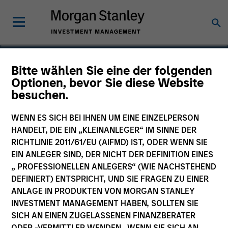
Bitte wählen Sie eine der folgenden
Optionen, bevor Sie diese Website
Golden Cloud
besuchen.
Technology
WENN ES SICH BEI IHNEN UM EINE EINZELPERSON
HANDELT, DIE EIN „KLEINANLEGER“ IM SINNE DER
RICHTLINIE 2011/61/EU (AIFMD) IST, ODER WENN SIE
EIN ANLEGER SIND, DER NICHT DER DEFINITION EINES
„ PROFESSIONELLEN ANLEGERS“ (WIE NACHSTEHEND
SECTOR
Services
DEFINIERT) ENTSPRICHT, UND SIE FRAGEN ZU EINER
ANLAGE IN PRODUKTEN VON MORGAN STANLEY
INVESTMENT MANAGEMENT HABEN, SOLLTEN SIE
SICH AN EINEN ZUGELASSENEN FINANZBERATER
COUNTRY
China
ODER -VERMITTLER WENDEN. WENN SIE SICH AN