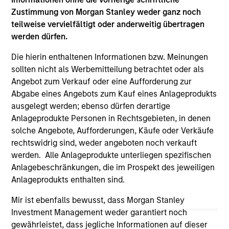
on this website has not been authorized, sponsored, or
Zustimmung von Morgan Stanley weder ganz noch
otherwise approved by such owners. By clicking on any
teilweise vervielfältigt oder anderweitig übertragen
links shown here, you agree that you are navigating to a
werden dürfen.
third party site. We are providing these hyperlinks to you
only as a convenience and the inclusion of any hyperlink is
Die hierin enthaltenen Informationen bzw. Meinungen
not and does not imply any endorsement, approval,
investigation, verification or monitoring by us of any
sollten nicht als Werbemitteilung betrachtet oder als
information contained in any hyperlinked site. In no event
Angebot zum Verkauf oder eine Aufforderung zur
shall we be responsible for the information contained on
Abgabe eines Angebots zum Kauf eines Anlageprodukts
the site or your use of such site.
ausgelegt werden; ebenso dürfen derartige
Anlageprodukte Personen in Rechtsgebieten, in denen
solche Angebote, Aufforderungen, Käufe oder Verkäufe
rechtswidrig sind, weder angeboten noch verkauft
werden. Alle Anlageprodukte unterliegen spezifischen
Anlagebeschränkungen, die im Prospekt des jeweiligen
Anlageprodukts enthalten sind.
Mir ist ebenfalls bewusst, dass Morgan Stanley
Investment Management weder garantiert noch
gewährleistet, dass jegliche Informationen auf dieser