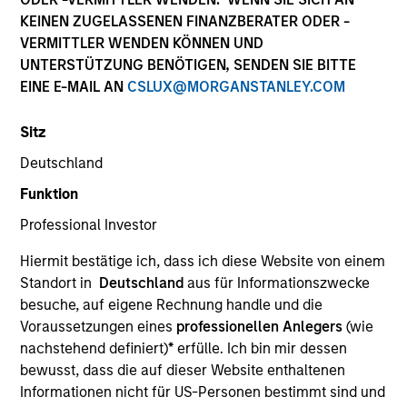
KEINEN ZUGELASSENEN FINANZBERATER ODER -
VERMITTLER WENDEN KÖNNEN UND
UNTERSTÜTZUNG BENÖTIGEN, SENDEN SIE BITTE
EINE E-MAIL AN
CSLUX@MORGANSTANLEY.COM
SECTOR
Consumer
Sitz
Deutschland
Funktion
COUNTRY
United States
Professional Investor
Hiermit bestätige ich, dass ich diese Website von einem
Standort in
Deutschland
aus für Informationszwecke
besuche, auf eigene Rechnung handle und die
Invested on
Voraussetzungen eines
professionellen Anlegers
(wie
Feb 2012
nachstehend definiert)
*
erfülle. Ich bin mir dessen
bewusst, dass die auf dieser Website enthaltenen
Transaction Type
Informationen nicht für US-Personen bestimmt sind und