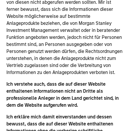
First Institutional
von diesen nicht abgerufen werden sollten. Mir ist
ferner bewusst, dass sich die Informationen dieser
Website möglicherweise auf bestimmte
Realization Date
Jan 2014
Anlageprodukte beziehen, die von Morgan Stanley
Investment Management verwaltet oder in beratender
Global Custom Commerce, Inc. is the largest North
Funktion angeboten werden, jedoch nicht für Personen
American online retailer of customized window coverings
bestimmt sind, an Personen ausgegeben oder von
such as blinds, shades, draperies and wallpaper.
Personen genutzt werden dürfen, die Rechtsordnungen
Investment Team
unterstehen, in denen die Anlageprodukte nicht zum
Morgan Stanley Expansion Capital
Vertrieb zugelassen sind oder die Verbreitung von
Informationen zu den Anlageprodukten verboten ist.
Ich verstehe auch, dass die auf dieser Website
enthaltenen Informationen nicht an Dritte als
professionelle Anleger in dem Land gerichtet sind, in
As of July 25, 2025. The above is provided for informational
dem die Website aufgerufen wird.
and educational purposes only. There is no guarantee that
the investment mentioned resulted in positive performance
Ich erkläre mich damit einverstanden und dessen
(for realized holdings), or will perform well in the future (for
bewusst, dass die auf dieser Website enthaltenen
current holdings). The trademarks and service marks above
are the property of their respective owners. The information
Informationen ohne die vorherige schriftliche