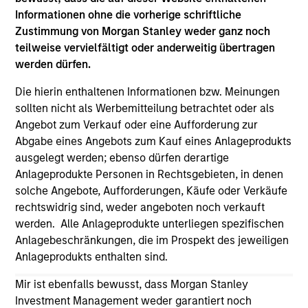
third party site. We are providing these hyperlinks to you
Informationen ohne die vorherige schriftliche
only as a convenience and the inclusion of any hyperlink is
Zustimmung von Morgan Stanley weder ganz noch
not and does not imply any endorsement, approval,
investigation, verification or monitoring by us of any
teilweise vervielfältigt oder anderweitig übertragen
information contained in any hyperlinked site. In no event
werden dürfen.
shall we be responsible for the information contained on
the site or your use of such site.
Die hierin enthaltenen Informationen bzw. Meinungen
sollten nicht als Werbemitteilung betrachtet oder als
Angebot zum Verkauf oder eine Aufforderung zur
Abgabe eines Angebots zum Kauf eines Anlageprodukts
ausgelegt werden; ebenso dürfen derartige
Anlageprodukte Personen in Rechtsgebieten, in denen
solche Angebote, Aufforderungen, Käufe oder Verkäufe
rechtswidrig sind, weder angeboten noch verkauft
werden. Alle Anlageprodukte unterliegen spezifischen
Anlagebeschränkungen, die im Prospekt des jeweiligen
Anlageprodukts enthalten sind.
Mir ist ebenfalls bewusst, dass Morgan Stanley
Morgan Stanley
Investment Management weder garantiert noch