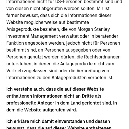
Informationen nicht für US-Personen bestimmt sind und
Realization Date
von diesen nicht abgerufen werden sollten. Mir ist
Jan 2002
ferner bewusst, dass sich die Informationen dieser
Frontstep is an enterprise resource planning software
Website möglicherweise auf bestimmte
provider. Acquired by Mapics, (NASDA:MAPX).
Anlageprodukte beziehen, die von Morgan Stanley
Investment Team
Investment Management verwaltet oder in beratender
Funktion angeboten werden, jedoch nicht für Personen
Morgan Stanley Expansion Capital
bestimmt sind, an Personen ausgegeben oder von
Personen genutzt werden dürfen, die Rechtsordnungen
unterstehen, in denen die Anlageprodukte nicht zum
Vertrieb zugelassen sind oder die Verbreitung von
Informationen zu den Anlageprodukten verboten ist.
As of July 25, 2025. The above is provided for informational
and educational purposes only. There is no guarantee that
Ich verstehe auch, dass die auf dieser Website
the investment mentioned resulted in positive performance
enthaltenen Informationen nicht an Dritte als
(for realized holdings), or will perform well in the future (for
professionelle Anleger in dem Land gerichtet sind, in
current holdings). The trademarks and service marks above
dem die Website aufgerufen wird.
are the property of their respective owners. The information
on this website has not been authorized, sponsored, or
Ich erkläre mich damit einverstanden und dessen
otherwise approved by such owners. By clicking on any
links shown here, you agree that you are navigating to a
bewusst, dass die auf dieser Website enthaltenen