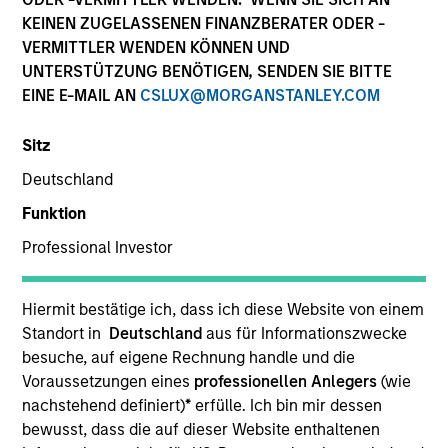
KEINEN ZUGELASSENEN FINANZBERATER ODER -
VERMITTLER WENDEN KÖNNEN UND
UNTERSTÜTZUNG BENÖTIGEN, SENDEN SIE BITTE
SECTOR
EINE E-MAIL AN
CSLUX@MORGANSTANLEY.COM
Technology
Sitz
Deutschland
COUNTRY
United States
Funktion
Professional Investor
Hiermit bestätige ich, dass ich diese Website von einem
Invested on
Standort in
Deutschland
aus für Informationszwecke
May 2000
besuche, auf eigene Rechnung handle und die
Voraussetzungen eines
professionellen Anlegers
(wie
Transaction Type
nachstehend definiert)
*
erfülle. Ich bin mir dessen
Follow-On
bewusst, dass die auf dieser Website enthaltenen