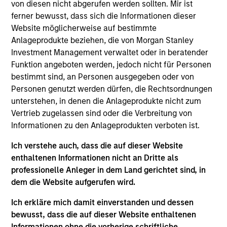
von diesen nicht abgerufen werden sollten. Mir ist
Exit Type
ferner bewusst, dass sich die Informationen dieser
Trade Sale
Website möglicherweise auf bestimmte
Provider of antennas and radio frequency chips to the
Anlageprodukte beziehen, die von Morgan Stanley
mobile and Wi-Fi/Set-Top Box OEM market.
Investment Management verwaltet oder in beratender
Funktion angeboten werden, jedoch nicht für Personen
View Site
bestimmt sind, an Personen ausgegeben oder von
Personen genutzt werden dürfen, die Rechtsordnungen
Investment Team
unterstehen, in denen die Anlageprodukte nicht zum
Morgan Stanley Expansion Capital
Vertrieb zugelassen sind oder die Verbreitung von
Informationen zu den Anlageprodukten verboten ist.
Ich verstehe auch, dass die auf dieser Website
enthaltenen Informationen nicht an Dritte als
professionelle Anleger in dem Land gerichtet sind, in
dem die Website aufgerufen wird.
Ich erkläre mich damit einverstanden und dessen
As of December 12, 2025. The above is provided for
bewusst, dass die auf dieser Website enthaltenen
informational and educational purposes only. There is no
guarantee that the investment mentioned resulted in
Informationen ohne die vorherige schriftliche