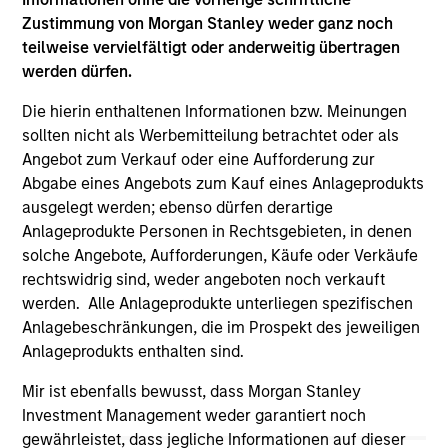
positive performance (for realized holdings), or will perform
Zustimmung von Morgan Stanley weder ganz noch
well in the future (for current holdings). The trademarks and
teilweise vervielfältigt oder anderweitig übertragen
service marks above are the property of their respective
werden dürfen.
owners. The information on this website has not been
authorized, sponsored, or otherwise approved by such
Die hierin enthaltenen Informationen bzw. Meinungen
owners. By clicking on any links shown here, you agree that
you are navigating to a third party site. We are providing
sollten nicht als Werbemitteilung betrachtet oder als
these hyperlinks to you only as a convenience and the
Angebot zum Verkauf oder eine Aufforderung zur
inclusion of any hyperlink is not and does not imply any
Abgabe eines Angebots zum Kauf eines Anlageprodukts
endorsement, approval, investigation, verification or
monitoring by us of any information contained in any
ausgelegt werden; ebenso dürfen derartige
hyperlinked site. In no event shall we be responsible for the
Anlageprodukte Personen in Rechtsgebieten, in denen
information contained on the site or your use of such site.
solche Angebote, Aufforderungen, Käufe oder Verkäufe
rechtswidrig sind, weder angeboten noch verkauft
werden. Alle Anlageprodukte unterliegen spezifischen
Anlagebeschränkungen, die im Prospekt des jeweiligen
Anlageprodukts enthalten sind.
Mir ist ebenfalls bewusst, dass Morgan Stanley
Investment Management weder garantiert noch
gewährleistet, dass jegliche Informationen auf dieser