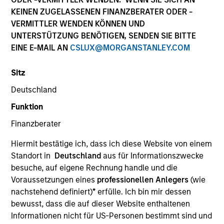
KEINEN ZUGELASSENEN FINANZBERATER ODER -
VERMITTLER WENDEN KÖNNEN UND
UNTERSTÜTZUNG BENÖTIGEN, SENDEN SIE BITTE
SECTOR
EINE E-MAIL AN
CSLUX@MORGANSTANLEY.COM
Technology
Sitz
Deutschland
COUNTRY
United States
Funktion
Finanzberater
Hiermit bestätige ich, dass ich diese Website von einem
Standort in
Deutschland
aus für Informationszwecke
Invested on
besuche, auf eigene Rechnung handle und die
Oct 2016
Voraussetzungen eines
professionellen Anlegers
(wie
nachstehend definiert)
*
erfülle. Ich bin mir dessen
Realization Date
bewusst, dass die auf dieser Website enthaltenen
Jan 2018
Informationen nicht für US-Personen bestimmt sind und