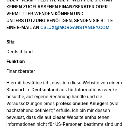
KEINEN ZUGELASSENEN FINANZBERATER ODER -
VERMITTLER WENDEN KÖNNEN UND
UNTERSTÜTZUNG BENÖTIGEN, SENDEN SIE BITTE
Invested on
Jan 2016
EINE E-MAIL AN
CSLUX@MORGANSTANLEY.COM
Sitz
Transaction Type
Minority
Deutschland
A leading branded diaper producer in China,
Funktion
focusing on the fast growing e-commerce sales
Finanzberater
channel.
Investment Team
Hiermit bestätige ich, dass ich diese Website von einem
Standort in
Deutschland
aus für Informationszwecke
Morgan Stanley Private Equity Asia
besuche, auf eigene Rechnung handle und die
Voraussetzungen eines
professionellen Anlegers
(wie
nachstehend definiert)
*
erfülle. Ich bin mir dessen
bewusst, dass die auf dieser Website enthaltenen
Informationen nicht für US-Personen bestimmt sind und