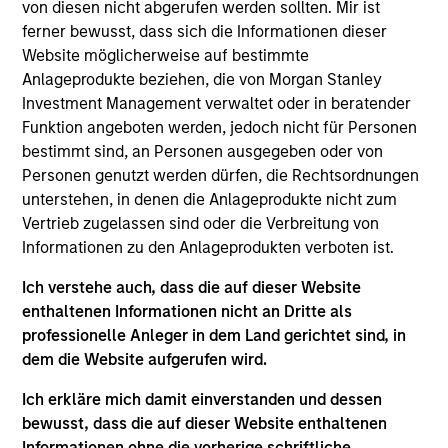
As of July 25, 2025. The above is provided for informational
von diesen nicht abgerufen werden sollten. Mir ist
and educational purposes only. There is no guarantee that
ferner bewusst, dass sich die Informationen dieser
the investment mentioned resulted in positive performance
Website möglicherweise auf bestimmte
(for realized holdings), or will perform well in the future (for
Anlageprodukte beziehen, die von Morgan Stanley
current holdings). The trademarks and service marks above
are the property of their respective owners. The information
Investment Management verwaltet oder in beratender
on this website has not been authorized, sponsored, or
Funktion angeboten werden, jedoch nicht für Personen
otherwise approved by such owners. By clicking on any
bestimmt sind, an Personen ausgegeben oder von
links shown here, you agree that you are navigating to a
Personen genutzt werden dürfen, die Rechtsordnungen
third party site. We are providing these hyperlinks to you
only as a convenience and the inclusion of any hyperlink is
unterstehen, in denen die Anlageprodukte nicht zum
not and does not imply any endorsement, approval,
Vertrieb zugelassen sind oder die Verbreitung von
investigation, verification or monitoring by us of any
Informationen zu den Anlageprodukten verboten ist.
information contained in any hyperlinked site. In no event
shall we be responsible for the information contained on
Ich verstehe auch, dass die auf dieser Website
the site or your use of such site.
enthaltenen Informationen nicht an Dritte als
professionelle Anleger in dem Land gerichtet sind, in
dem die Website aufgerufen wird.
Ich erkläre mich damit einverstanden und dessen
bewusst, dass die auf dieser Website enthaltenen
Informationen ohne die vorherige schriftliche