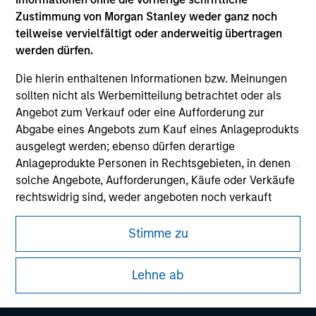
Zustimmung von Morgan Stanley weder ganz noch
teilweise vervielfältigt oder anderweitig übertragen
werden dürfen.
Die hierin enthaltenen Informationen bzw. Meinungen
Morgan Stanley
sollten nicht als Werbemitteilung betrachtet oder als
Angebot zum Verkauf oder eine Aufforderung zur
Morgan Stanley Careers
Abgabe eines Angebots zum Kauf eines Anlageprodukts
ausgelegt werden; ebenso dürfen derartige
Anlageprodukte Personen in Rechtsgebieten, in denen
solche Angebote, Aufforderungen, Käufe oder Verkäufe
rechtswidrig sind, weder angeboten noch verkauft
werden. Alle Anlageprodukte unterliegen spezifischen
Dieses Dokument ist ein Marketingdokument.
Anlagebeschränkungen, die im Prospekt des jeweiligen
Stimme zu
Nutzer müssen die Nutzungsbedingungen lesen und
Anlageprodukts enthalten sind.
akzeptieren, da in diesen bestimmte gesetzliche und
regulatorische Auflagen enthalten sind, die für die Verbreitung
Lehne ab
Mir ist ebenfalls bewusst, dass Morgan Stanley
von Informationen zu den Anlageprodukten von Morgan Stanley
Investment Management weder garantiert noch
Investment Management gelten.
gewährleistet, dass jegliche Informationen auf dieser