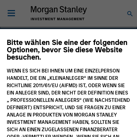
Bitte wählen Sie eine der folgenden
Optionen, bevor Sie diese Website
DSG Management
besuchen.
WENN ES SICH BEI IHNEN UM EINE EINZELPERSON
HANDELT, DIE EIN „KLEINANLEGER“ IM SINNE DER
RICHTLINIE 2011/61/EU (AIFMD) IST, ODER WENN SIE
SECTOR
EIN ANLEGER SIND, DER NICHT DER DEFINITION EINES
Consumer
„ PROFESSIONELLEN ANLEGERS“ (WIE NACHSTEHEND
DEFINIERT) ENTSPRICHT, UND SIE FRAGEN ZU EINER
ANLAGE IN PRODUKTEN VON MORGAN STANLEY
COUNTRY
INVESTMENT MANAGEMENT HABEN, SOLLTEN SIE
China
SICH AN EINEN ZUGELASSENEN FINANZBERATER
ODER -VERMITTLER WENDEN. WENN SIE SICH AN