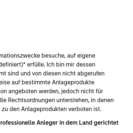
nvestment Team
organ Stanley Expansion Capital
rmationszwecke besuche, auf eigene
guarantee that the investment mentioned
efiniert)
*
erfülle. Ich bin mir dessen
ldings). The trademarks and service marks
zed, sponsored, or otherwise approved by
mt sind und von diesen nicht abgerufen
 We are providing these hyperlinks to you
rweise auf bestimmte Anlageprodukte
val, investigation, verification or
 for the information contained on the site
on angeboten werden, jedoch nicht für
die Rechtsordnungen unterstehen, in denen
n zu den Anlageprodukten verboten ist.
professionelle Anleger in dem Land gerichtet