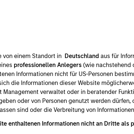
I
on Type
Realization Date
M
Jan 1998
utional
 software applications.
te von einem Standort in
Deutschland
aus für Info
 for informational and educational purposes only. There is no 
eines
professionellen Anlegers
(wie nachstehend d
ed holdings), or will perform well in the future (for current ho
 owners. The information on this website has not been authori
tenen Informationen nicht für US-Personen bestim
 here, you agree that you are navigating to a third party site.
s sich die Informationen dieser Website mögliche
any hyperlink is not and does not imply any endorsement, appro
ed in any hyperlinked site. In no event shall we be responsible
t Management verwaltet oder in beratender Funkti
geben oder von Personen genutzt werden dürfen, 
assen sind oder die Verbreitung von Informatione
ite enthaltenen Informationen nicht an Dritte als 
ley