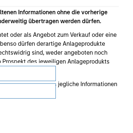
ltenen Informationen ohne die vorherige
anderweitig übertragen werden dürfen.
htet oder als Angebot zum Verkauf oder eine
benso dürfen derartige Anlageprodukte
rechtswidrig sind, weder angeboten noch
m Prospekt des jeweiligen Anlageprodukts
Datenschutz
Your Privacy Choices
 gewährleistet, dass jegliche Informationen
Nutzungsbedingungen
 auf, um den Missbrauch von
erung von Zeichnern und zur Durchführung