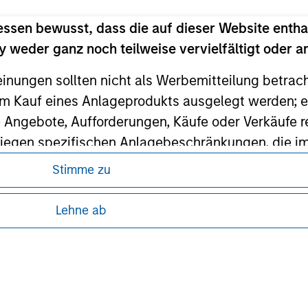
ley Careers
essen bewusst, dass die auf dieser Website entha
 weder ganz noch teilweise vervielfältigt oder 
einungen sollten nicht als Werbemitteilung betrac
m Kauf eines Anlageprodukts ausgelegt werden; e
e Angebote, Aufforderungen, Käufe oder Verkäufe 
liegen spezifischen Anlagebeschränkungen, die i
Stimme zu
ren, da in diesen bestimmte gesetzliche und
nley Investment Management weder garantiert noch
tung von Informationen zu den Anlageprodukten
Lehne ab
 oder für einen bestimmten Zweck geeignet sind.
 unter Umständen nicht in allen
gt Fachleuten des Finanzsektors Verpflichtungen
zelheiten können aus unseren
hindern, einschließlich Verfahren zur Identifizi
icherheitskontrollen.