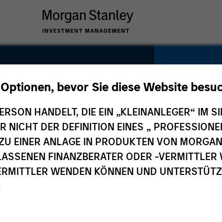
 Optionen, bevor Sie diese Website besu
up
ERSON HANDELT, DIE EIN „KLEINANLEGER“ IM SI
SECTOR
Technolo
DER NICHT DER DEFINITION EINES „ PROFESSIO
EN ZU EINER ANLAGE IN PRODUKTEN VON MORG
ELASSENEN FINANZBERATER ODER -VERMITTLER 
RMITTLER WENDEN KÖNNEN UND UNTERSTÜTZUN
M