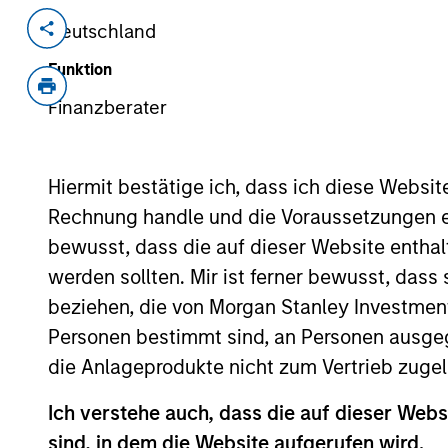
Deutschland
Invested on
Transacti
Dec 1991
First
Funktion
Instit
Finanzberater
Developer of client/server financial
Hiermit bestätige ich, dass ich diese Websi
As of July 25, 2025. The above is provided
Rechnung handle und die Voraussetzungen 
resulted in positive performance (for realiz
above are the property of their respective
bewusst, dass die auf dieser Website enthal
such owners. By clicking on any links shown
werden sollten. Mir ist ferner bewusst, das
only as a convenience and the inclusion of 
monitoring by us of any information contain
beziehen, die von Morgan Stanley Investmen
or your use of such site.
Personen bestimmt sind, an Personen ausge
die Anlageprodukte nicht zum Vertrieb zugel
Ich verstehe auch, dass die auf dieser Webs
Morgan Stan
sind, in dem die Website aufgerufen wird.