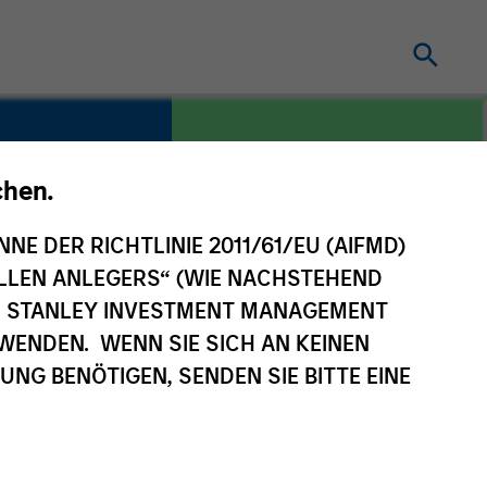
chen.
NNE DER RICHTLINIE 2011/61/EU (AIFMD)
COUNTRY
gy
United States
NELLEN ANLEGERS“ (WIE NACHSTEHEND
AN STANLEY INVESTMENT MANAGEMENT
WENDEN. WENN SIE SICH AN KEINEN
G BENÖTIGEN, SENDEN SIE BITTE EINE