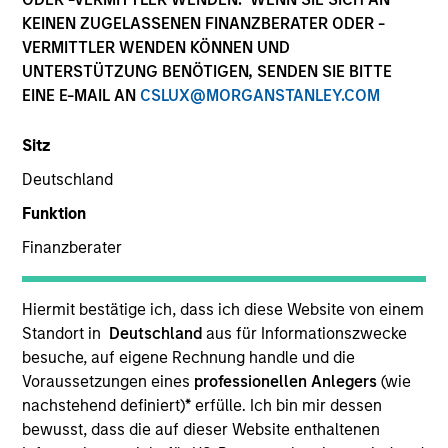
KEINEN ZUGELASSENEN FINANZBERATER ODER -
VERMITTLER WENDEN KÖNNEN UND
UNTERSTÜTZUNG BENÖTIGEN, SENDEN SIE BITTE
SECTOR
EINE E-MAIL AN
CSLUX@MORGANSTANLEY.COM
Healthcare
Sitz
Deutschland
COUNTRY
United States
Funktion
Finanzberater
Hiermit bestätige ich, dass ich diese Website von einem
Invested on
Standort in
Deutschland
aus für Informationszwecke
Feb 1999
besuche, auf eigene Rechnung handle und die
Voraussetzungen eines
professionellen Anlegers
(wie
Transaction Type
nachstehend definiert)
*
erfülle. Ich bin mir dessen
First Institutional
bewusst, dass die auf dieser Website enthaltenen