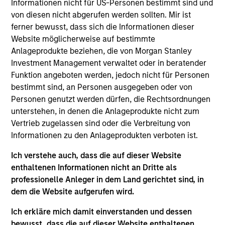
Informationen nicht für US-Personen bestimmt sind und
Realization Date
von diesen nicht abgerufen werden sollten. Mir ist
Sep 2017
ferner bewusst, dass sich die Informationen dieser
A leading provider of innovative cell-based assays and
Website möglicherweise auf bestimmte
services for drug discovery and development.
Anlageprodukte beziehen, die von Morgan Stanley
Investment Management verwaltet oder in beratender
View Site
Funktion angeboten werden, jedoch nicht für Personen
bestimmt sind, an Personen ausgegeben oder von
Investment Team
Personen genutzt werden dürfen, die Rechtsordnungen
Morgan Stanley Expansion Capital
unterstehen, in denen die Anlageprodukte nicht zum
Vertrieb zugelassen sind oder die Verbreitung von
Informationen zu den Anlageprodukten verboten ist.
Ich verstehe auch, dass die auf dieser Website
enthaltenen Informationen nicht an Dritte als
professionelle Anleger in dem Land gerichtet sind, in
dem die Website aufgerufen wird.
As of July 25, 2025. The above is provided for informational
Ich erkläre mich damit einverstanden und dessen
and educational purposes only. There is no guarantee that
bewusst, dass die auf dieser Website enthaltenen
the investment mentioned resulted in positive performance