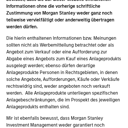
(for realized holdings), or will perform well in the future (for
Informationen ohne die vorherige schriftliche
current holdings). The trademarks and service marks above
Zustimmung von Morgan Stanley weder ganz noch
are the property of their respective owners. The information
teilweise vervielfältigt oder anderweitig übertragen
on this website has not been authorized, sponsored, or
otherwise approved by such owners. By clicking on any
werden dürfen.
links shown here, you agree that you are navigating to a
third party site. We are providing these hyperlinks to you
Die hierin enthaltenen Informationen bzw. Meinungen
only as a convenience and the inclusion of any hyperlink is
sollten nicht als Werbemitteilung betrachtet oder als
not and does not imply any endorsement, approval,
Angebot zum Verkauf oder eine Aufforderung zur
investigation, verification or monitoring by us of any
Abgabe eines Angebots zum Kauf eines Anlageprodukts
information contained in any hyperlinked site. In no event
shall we be responsible for the information contained on
ausgelegt werden; ebenso dürfen derartige
the site or your use of such site.
Anlageprodukte Personen in Rechtsgebieten, in denen
solche Angebote, Aufforderungen, Käufe oder Verkäufe
rechtswidrig sind, weder angeboten noch verkauft
werden. Alle Anlageprodukte unterliegen spezifischen
Anlagebeschränkungen, die im Prospekt des jeweiligen
Anlageprodukts enthalten sind.
Mir ist ebenfalls bewusst, dass Morgan Stanley
Investment Management weder garantiert noch