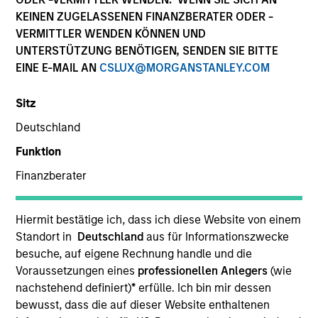
KEINEN ZUGELASSENEN FINANZBERATER ODER -
VERMITTLER WENDEN KÖNNEN UND
UNTERSTÜTZUNG BENÖTIGEN, SENDEN SIE BITTE
SECTOR
EINE E-MAIL AN
CSLUX@MORGANSTANLEY.COM
Education
Sitz
Deutschland
COUNTRY
China
Funktion
Finanzberater
Hiermit bestätige ich, dass ich diese Website von einem
Invested on
Standort in
Deutschland
aus für Informationszwecke
Sep 2016
besuche, auf eigene Rechnung handle und die
Voraussetzungen eines
professionellen Anlegers
(wie
Transaction Type
nachstehend definiert)
*
erfülle. Ich bin mir dessen
Control
bewusst, dass die auf dieser Website enthaltenen