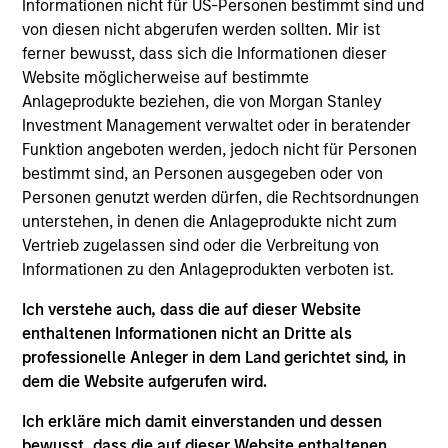
Founded in 2004 and headquartered in Beijing, Coinage is
Informationen nicht für US-Personen bestimmt sind und
one of the leading financial education companies in China,
von diesen nicht abgerufen werden sollten. Mir ist
with a dominant position in the financial planning
ferner bewusst, dass sich die Informationen dieser
certification market.
Website möglicherweise auf bestimmte
Investment Team
Anlageprodukte beziehen, die von Morgan Stanley
Morgan Stanley Private Equity Asia
Investment Management verwaltet oder in beratender
Funktion angeboten werden, jedoch nicht für Personen
bestimmt sind, an Personen ausgegeben oder von
Personen genutzt werden dürfen, die Rechtsordnungen
unterstehen, in denen die Anlageprodukte nicht zum
Vertrieb zugelassen sind oder die Verbreitung von
As of July 25, 2025. The above is provided for informational
Informationen zu den Anlageprodukten verboten ist.
and educational purposes only. There is no guarantee that
the investment mentioned resulted in positive performance
Ich verstehe auch, dass die auf dieser Website
(for realized holdings), or will perform well in the future (for
enthaltenen Informationen nicht an Dritte als
current holdings). The trademarks and service marks above
are the property of their respective owners. The information
professionelle Anleger in dem Land gerichtet sind, in
on this website has not been authorized, sponsored, or
dem die Website aufgerufen wird.
otherwise approved by such owners. By clicking on any
links shown here, you agree that you are navigating to a
Ich erkläre mich damit einverstanden und dessen
third party site. We are providing these hyperlinks to you
bewusst, dass die auf dieser Website enthaltenen