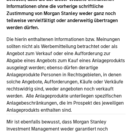
only as a convenience and the inclusion of any hyperlink is
Informationen ohne die vorherige schriftliche
not and does not imply any endorsement, approval,
investigation, verification or monitoring by us of any
Zustimmung von Morgan Stanley weder ganz noch
information contained in any hyperlinked site. In no event
teilweise vervielfältigt oder anderweitig übertragen
shall we be responsible for the information contained on
werden dürfen.
the site or your use of such site.
Die hierin enthaltenen Informationen bzw. Meinungen
sollten nicht als Werbemitteilung betrachtet oder als
Angebot zum Verkauf oder eine Aufforderung zur
Abgabe eines Angebots zum Kauf eines Anlageprodukts
ausgelegt werden; ebenso dürfen derartige
Anlageprodukte Personen in Rechtsgebieten, in denen
solche Angebote, Aufforderungen, Käufe oder Verkäufe
rechtswidrig sind, weder angeboten noch verkauft
werden. Alle Anlageprodukte unterliegen spezifischen
Anlagebeschränkungen, die im Prospekt des jeweiligen
Anlageprodukts enthalten sind.
Morgan Stanley
Mir ist ebenfalls bewusst, dass Morgan Stanley
Morgan Stanley Careers
Investment Management weder garantiert noch